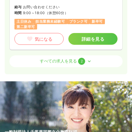
給与
お問い合わせください
時間
9:00～18:00
（休憩60分）
土日休み
担当業務未経験可
ブランク可
新卒可
第二新卒可
気になる
詳細を見る
その他
クリニック
正・准看護師
すべての求人を見る
2
日勤のみ（常勤）
25.0〜33.0
給与
万円
/月
賞与2ヶ月
※一例
時間
9:00～18:00
（休憩60分）
土日祝休み
年間休日122日
担当業務未経験可
ブランク可
新卒可
第二新卒可
月給33万円以上可
気になる
詳細を見る
一般財団法人千葉県国際文化教育財団