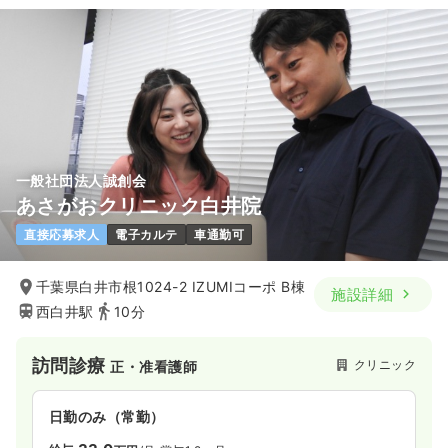
一般社団法人誠創会
あさがおクリニック白井院
直接応募求人
電子カルテ
車通勤可
千葉県白井市根1024-2 IZUMIコーポ B棟
施設詳細
西白井駅
10分
訪問診療
クリニック
正・准看護師
日勤のみ（常勤）