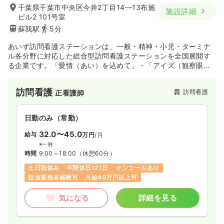
千葉県千葉市中央区今井2丁目14―13布施
施設詳細
ビル2 101号室
蘇我駅
5分
あいず訪問看護ステーションは、一般・精神・小児・ターミナ
ル各分野に対応した総合型訪問看護ステーションを全国展開す
る企業です。「愛情（あい）を込めて」・「アイズ（観察眼）
を大切に」・「合図（あいず）目に見えないサインをキャッチ
して」という理念を胸に、精神疾患や認知症がある方でも自宅
訪問看護
訪問看護
正看護師
で過ごしたい、最期は自宅で過ごしたい、というご利用者さ
ま・ご家族さまの願いに寄り添った看護・サービスを大切にし
ています。
日勤のみ（常勤）
32.0〜45.0
給与
万円
/月
※一例
時間
9:00～18:00
（休憩60分）
土日祝休み
年間休日121日
オンコールあり
担当業務未経験可
月給40万円以上可
気になる
詳細を見る