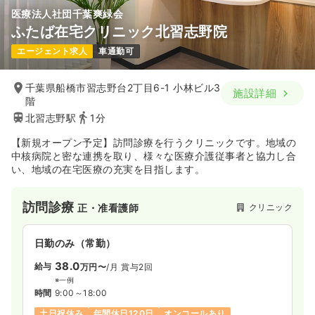
医療法人社団千葉爽緑会
ふたば在宅クリニック北習志野院
エージェント求人
車通勤可
千葉県船橋市習志野台2丁目6-1 小林ビル3
施設詳細
階
北習志野駅
1分
【新規オープン予定】訪問診療を行うクリニックです。地域の
中核病院と密な連携を取り、様々な医療介護従事者と協力し合
い、地域の在宅医療の充実を目指します。
訪問診療
クリニック
正・准看護師
日勤のみ（常勤）
38.0
給与
万円〜
/月
賞与2回
※一例
時間
9:00～18:00
土日祝休み
年間休日120日
オンコールあり