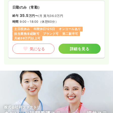
日勤のみ（常勤）
35.5
給与
万円〜
/月
賞与36.0万円
時間
9:00～18:00
（休憩60分）
土日祝休み
年間休日125日
オンコールあり
担当業務未経験可
ブランク可
第二新卒可
月給39万円以上可
気になる
詳細を見る
株式会社祥ファクトリ