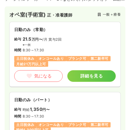
療として一体となり患者さまへ最良の治療とケアを提供してお
ります。
オペ室(手術室)
一般＋療養
正・准看護師
日勤のみ（常勤）
21.5
給与
万円〜
/月
賞与2回
※一例
時間
8:30～17:30
土日祝休み
オンコールあり
ブランク可
第二新卒可
月給21万円以上可
気になる
詳細を見る
日勤のみ（パート）
1,350
給与
時給
円〜
時間
8:30～17:30
土日祝休み
オンコールあり
ブランク可
第二新卒可
時給1,300円以上可