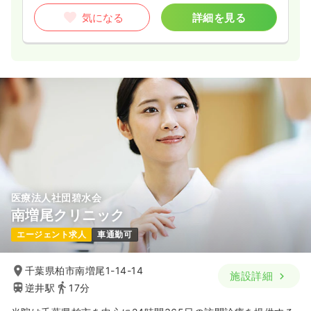
気になる
詳細を見る
医療法人社団碧水会
南増尾クリニック
エージェント求人
車通勤可
千葉県柏市南増尾1-14-14
施設詳細
逆井駅
17分