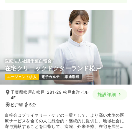
医療法人社団千葉白報会
在宅クリニックドクターランド松戸
エージェント求人
電子カルテ
車通勤可
千葉県松戸市松戸1281-29 松戸東洋ビル
施設詳細
4F
松戸駅
5分
白報会はプライマリー・ケアの一環として、より高い水準の医
療サービスを全ての人に総合的・継続的に提供し、地域社会に
寄与貢献することを目指して、病院、外来医療、在宅を展開し
ております。