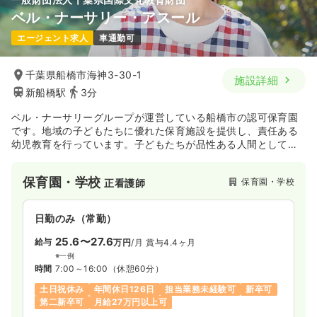
ベル・ナーサリー・アスール
一時募集休止
日勤のみ（パート）
エージェント求人
車通勤可
給与
お問い合わせください
時間
9:00～18:00
（休憩60分）
千葉県船橋市海神3-30-1
施設詳細
土日祝休み
担当業務未経験可
ブランク可
新卒可
新船橋駅
3分
第二新卒可
ベル・ナーサリーグループが運営している船橋市の認可保育園
です。地域の子どもたちに優れた保育施設を提供し、責任ある
気になる
詳細を見る
幼児教育を行っています。子どもたちが品性ある人間として成
長するために、集団生活のサポートをしています。
保育園・学校
保育園・学校
正看護師
日勤のみ（常勤）
25.6〜27.6
給与
万円
/月
賞与4.4ヶ月
※一例
時間
7:00～16:00
（休憩60分）
土日祝休み
年間休日126日
担当業務未経験可
新卒可
第二新卒可
月給27万円以上可