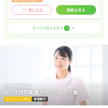
気になる
詳細を見る
訪問看護
一般＋療養
正看護師
すべての求人を見る
1
日勤のみ（常勤）
35.0
給与
万円〜
/月
賞与2回
※一例
時間
9:00～17:00
（休憩60分）
土日祝休み
オンコールあり
月給35万円以上可
気になる
詳細を見る
A-PLUS株式会社
あいず訪問看護ステーション千葉
エージェント求人
車通勤可