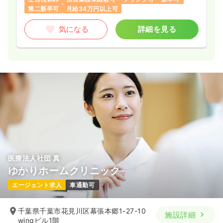
第二新卒可
月給34万円以上可
気になる
詳細を見る
医療法人社団 真
ゆかりホームクリニック
エージェント求人
車通勤可
千葉県千葉市花見川区幕張本郷1-27-10
施設詳細
wingビル1階