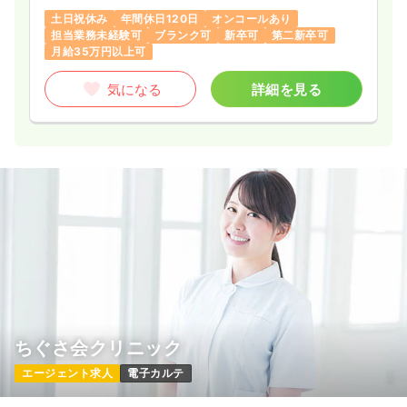
土日祝休み
年間休日120日
オンコールあり
担当業務未経験可
ブランク可
新卒可
第二新卒可
月給35万円以上可
気になる
詳細を見る
ちぐさ会クリニック
エージェント求人
電子カルテ