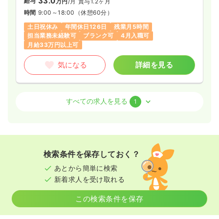
33.0
給与
万円
/月
賞与1.2ヶ月
時間
9:00～18:00
（休憩60分）
土日祝休み
年間休日126日
残業月5時間
担当業務未経験可
ブランク可
4月入職可
月給33万円以上可
気になる
詳細を見る
訪問診療
クリニック
正・准看護師 / 管理職
すべての求人を見る
1
一時募集休止
日勤のみ（常勤）
33.0〜41.7
給与
万円
/月
賞与1.2ヶ月
時間
9:00～18:00
（休憩60分）
検索条件を保存しておく？
土日祝休み
年間休日126日
残業月5時間
あとから簡単に検索
担当業務未経験可
ブランク可
月給40万円以上可
新着求人を受け取れる
気になる
詳細を見る
この検索条件を保存