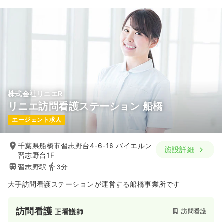
株式会社リニエR
リニエ訪問看護ステーション 船橋
エージェント求人
千葉県船橋市習志野台4-6-16 バイエルン
施設詳細
習志野台1F
習志野駅
3分
大手訪問看護ステーションが運営する船橋事業所です
訪問看護
訪問看護
正看護師