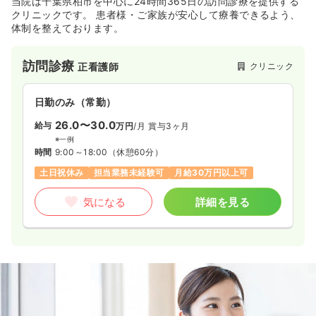
当院は千葉県柏市を中心に24時間365日の訪問診療を提供する
クリニックです。 患者様・ご家族が安心して療養できるよう、
体制を整えております。
訪問診療
クリニック
正看護師
日勤のみ（常勤）
26.0〜30.0
給与
万円
/月
賞与3ヶ月
※一例
時間
9:00～18:00
（休憩60分）
土日祝休み
担当業務未経験可
月給30万円以上可
気になる
詳細を見る