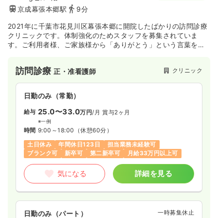
京成幕張本郷駅
9分
2021年に千葉市花見川区幕張本郷に開院したばかりの訪問診療
クリニックです。体制強化のためスタッフを募集されていま
す。ご利用者様、ご家族様から「ありがとう」という言葉を直
接頂けるやりがいのあるお仕事で、社会に貢献できているとい
う大きな達成感を得られます。御利用者様と自信を持って関わ
訪問診療
クリニック
正・准看護師
る事ができるようになるまで、スタッフが責任を持って研修を
してくださるので安心して業務に臨め無ことが可能です。
日勤のみ（常勤）
25.0〜33.0
給与
万円
/月
賞与2ヶ月
※一例
時間
9:00～18:00
（休憩60分）
土日休み
年間休日123日
担当業務未経験可
ブランク可
新卒可
第二新卒可
月給33万円以上可
気になる
詳細を見る
一時募集休止
日勤のみ（パート）