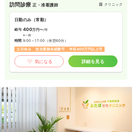
訪問診療
クリニック
正・准看護師
ク、在宅医療を主とした診療所を各地に設けて、患者さまと近
接した医療の実現を進めております。
同時に在宅医療を中心に各地域において外来医療、健康診断、
日勤のみ（常勤）
地域のネットワーク、関連の有料老人ホーム、薬局などの総合
体制の基、ひとりひとり、様々な違った環境に対応できるプラ
400
給与
万円〜
/年
イマリー・ケアの確固たる実現に力を注いでいます。
※一例
時間
9:00～17:00
（休憩60分）
土日休み
担当業務未経験可
年収400万円以上可
気になる
詳細を見る