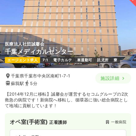
医療法人社団誠馨会
千葉メディカルセンター
エージェント求人
7:1
電子カルテ
車通勤可
託児所
寮
千葉県千葉市中央区南町1-7-1
施設詳細
蘇我駅
5分
【2014年12月に移転】誠馨会が運営するセコムグループの2次
救急の病院です！新病院へ移転し、循環器に強い総合病院とし
て地域に貢献しています！
オペ室(手術室)
一般病院
正看護師