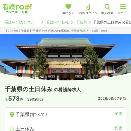
気になる
登録/ログイン
求人検索
メニュー
看護roo![カンゴルー]
看護roo! 転職
千葉県
千葉県の土日休みの看
【2026年8月最新】千葉県の土日休みの看護師/准看護師求人・転職・給料
千葉県の土日休み
の看護師求人
573
2026/08/07
更新
全
件（390施設）
変更
千葉県(すべて)
変更
土日休み