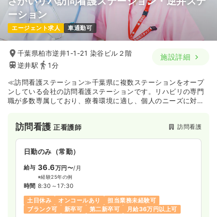
さかいリハ訪問看護ステーション・逆井ステ
ーション
エージェント求人
車通勤可
千葉県柏市逆井1-1-21 染谷ビル２階
施設詳細
逆井駅
1分
≪訪問看護ステーション≫千葉県に複数ステーションをオープ
ンしている会社の訪問看護ステーションです。リハビリの専門
職が多数専属しており、療養環境に適し、個人のニーズに対応
したリハビリを行うことが出来ます。
訪問看護
訪問看護
正看護師
日勤のみ（常勤）
36.6
給与
万円〜
/月
※経験25年の例
時間
8:30～17:30
土日休み
オンコールあり
担当業務未経験可
ブランク可
新卒可
第二新卒可
月給36万円以上可