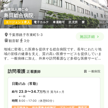
医療法人積仁会
島田総合病院
エージェント求人
電子カルテ
車通勤可
託児所
寮
千葉県銚子市東町5-3
施設詳細
観音駅
3分
地域に密着した医療を提供する総合病院です。長年にわたり地
域の皆様の健康を支え、質の高い医療サービスを提供していま
す。一般病棟に加え、外来や訪問看護など多様な医療サービス
を展開しており、患者さん一人ひとりのニーズに合わせたきめ
細やかなケアを実践しています。
訪問看護
一般病院
正看護師
日勤のみ（常勤）
23.9〜34.7
給与
万円
/月
賞与4ヶ月
※一例
時間
8:00～17:00
（休憩60分）
土日祝休み
担当業務未経験可
ブランク可
新卒可