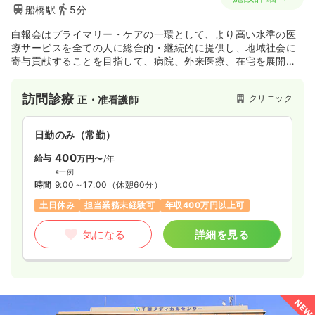
船橋駅
5分
白報会はプライマリー・ケアの一環として、より高い水準の医
療サービスを全ての人に総合的・継続的に提供し、地域社会に
寄与貢献することを目指して、病院、外来医療、在宅を展開し
ております。
医療提供においては地域に必要とされる病院、総合クリニッ
訪問診療
クリニック
正・准看護師
ク、在宅医療を主とした診療所を各地に設けて、患者さまと近
接した医療の実現を進めております。
同時に在宅医療を中心に各地域において外来医療、健康診断、
日勤のみ（常勤）
地域のネットワーク、関連の有料老人ホーム、薬局などの総合
体制の基、ひとりひとり、様々な違った環境に対応できるプラ
400
給与
万円〜
/年
イマリー・ケアの確固たる実現に力を注いでいます。
※一例
時間
9:00～17:00
（休憩60分）
土日休み
担当業務未経験可
年収400万円以上可
気になる
詳細を見る
NEW