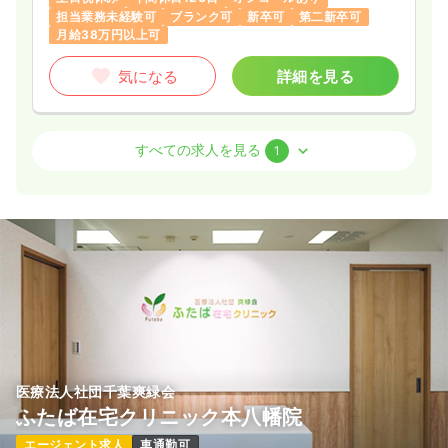
担当業務未経験可
ブランク可
新卒可
第二新卒可
月給38万円以上可
気になる
詳細を見る
その他
クリニック
正看護師
すべての求人を見る
1
日勤のみ（常勤）
29.0
給与
万円〜
/月
賞与2回
※一例
時間
9:00～18:00
土日祝休み
年間休日120日
担当業務未経験可
ブランク可
新卒可
第二新卒可
月給29万円以上可
気になる
詳細を見る
医療法人社団千葉爽緑会
ふたば在宅クリニック本八幡院
エージェント求人
車通勤可