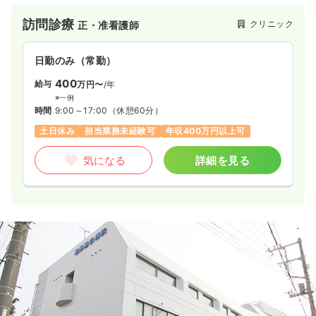
医療提供においては地域に必要とされる病院、総合クリニッ
訪問診療
クリニック
正・准看護師
ク、在宅医療を主とした診療所を各地に設けて、患者さまと近
接した医療の実現を進めております。
同時に在宅医療を中心に各地域において外来医療、健康診断、
日勤のみ（常勤）
地域のネットワーク、関連の有料老人ホーム、薬局などの総合
体制の基、ひとりひとり、様々な違った環境に対応できるプラ
400
給与
万円〜
/年
イマリー・ケアの確固たる実現に力を注いでいます。
※一例
時間
9:00～17:00
（休憩60分）
土日休み
担当業務未経験可
年収400万円以上可
気になる
詳細を見る