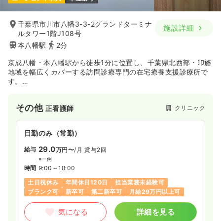
千葉県市川市八幡3-3-2グランドターミナ
施設詳細
ルタワー1階J108号
本八幡駅
2分
京成八幡・本八幡駅から徒歩1分に位置し、千葉県北西部・印旛
地域を幅広くカバーする訪問診療専門の在宅療養支援診療所で
す。
呼吸器・循環器・総合内科の専門医に加え、泌尿器科・脳神経
科・精神科など複数科の専門医が在籍し、「動く総合病院」を
その他
クリニック
正看護師
モットーに24時間365日の在宅医療を提供しています。
病院と変わらない医療を自宅で実現するため、輸血やレントゲ
ン、エコー検査にも対応しており、高度な在宅医療に挑戦した
日勤のみ（常勤）
い看護師の方に最適な職場です。
29.0
給与
万円〜
/月
賞与2回
※一例
時間
9:00～18:00
土日祝休み
年間休日120日
担当業務未経験可
ブランク可
新卒可
第二新卒可
月給29万円以上可
気になる
詳細を見る