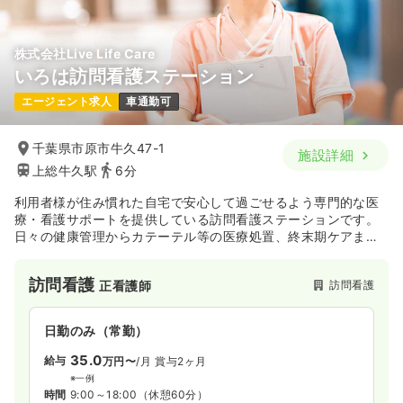
株式会社Live Life Care
いろは訪問看護ステーション
エージェント求人
車通勤可
千葉県市原市牛久47-1
施設詳細
上総牛久駅
6分
利用者様が住み慣れた自宅で安心して過ごせるよう専門的な医
療・看護サポートを提供している訪問看護ステーションです。
日々の健康管理からカテーテル等の医療処置、終末期ケアまで
幅広く対応し、利用者様とご家族の笑顔を支える「暮らしに寄
り添う看護」の実践に注力しています。職員とその家族の幸せ
訪問看護
訪問看護
正看護師
も大切にする理念を掲げており、ワークライフバランスを確保
しながら、在宅医療の専門性を高めていきたい方に最適な環境
が整っています。
日勤のみ（常勤）
35.0
給与
万円〜
/月
賞与2ヶ月
※一例
時間
9:00～18:00
（休憩60分）