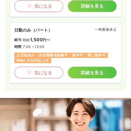
気になる
詳細を見る
一時募集休止
日勤のみ（パート）
1,500
給与
時給
円〜
時間
7:00～12:00
土日祝休み
担当業務未経験可
新卒可
第二新卒可
時給1,500円以上可
気になる
詳細を見る