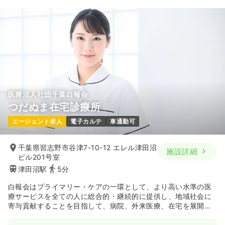
医療法人社団千葉白報会
つだぬま在宅診療所
エージェント求人
電子カルテ
車通勤可
千葉県習志野市谷津7-10-12 エレル津田沼
施設詳細
ビル201号室
津田沼駅
5分
白報会はプライマリー・ケアの一環として、より高い水準の医
療サービスを全ての人に総合的・継続的に提供し、地域社会に
寄与貢献することを目指して、病院、外来医療、在宅を展開し
ております。
医療提供においては地域に必要とされる病院、総合クリニッ