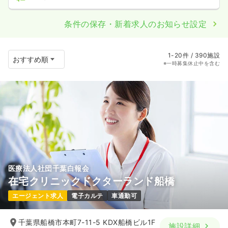
条件の保存・新着求人のお知らせ設定
1-20件 / 390施設
※一時募集休止中を含む
医療法人社団千葉白報会
在宅クリニックドクターランド船橋
エージェント求人
電子カルテ
車通勤可
千葉県船橋市本町7-11-5 KDX船橋ビル1F
施設詳細