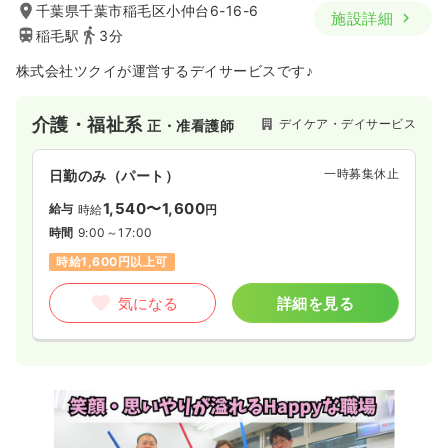
千葉県千葉市稲毛区小仲台6-16-6
施設詳細
稲毛駅
3分
株式会社ツクイが運営するデイサービスです♪
介護・福祉系
デイケア・デイサービス
正・准看護師
一時募集休止
日勤のみ（パート）
1,540〜1,600
給与
時給
円
時間
9:00～17:00
時給1,600円以上可
気になる
詳細を見る