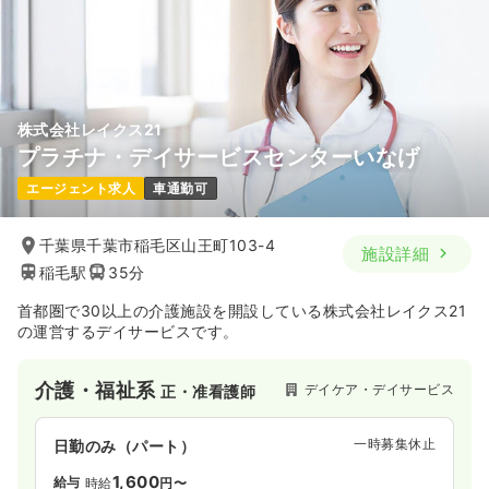
株式会社レイクス21
プラチナ・デイサービスセンターいなげ
エージェント求人
車通勤可
千葉県千葉市稲毛区山王町103-4
施設詳細
稲毛駅
35分
首都圏で30以上の介護施設を開設している株式会社レイクス21
の運営するデイサービスです。
介護・福祉系
デイケア・デイサービス
正・准看護師
一時募集休止
日勤のみ（パート）
1,600
給与
時給
円〜