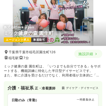
株式会社mik japan
ミック健康の森 園生町
エージェント求人
車通勤可
千葉県千葉市稲毛区園生町126
施設詳細
稲毛駅
7分
ミック健康の森 園生町は、「いつまでも自分でできる」をサポ
ートする、機能訓練に特化した半日型デイサービスです。
また、単に介護を受けるだけでなく、利用者様が主体的に「動
く」「話す」「笑う」ことを通して、心身ともに健康でいられ
るようなコミュニティづくりを目指しています。
介護・福祉系
デイケア・デイサービス
正・准看護師
一時募集休止
日勤のみ（常勤）