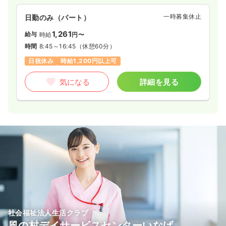
一時募集休止
日勤のみ（パート）
1,261
給与
時給
円〜
時間
8:45～16:45
（休憩60分）
日祝休み
時給1,200円以上可
気になる
詳細を見る
社会福祉法人生活クラブ
風の村デイサービスセンターいなげ