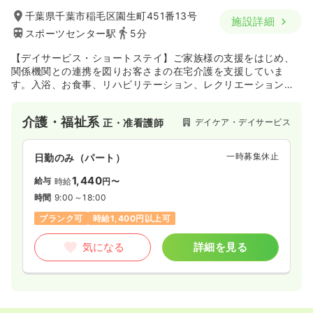
千葉県千葉市稲毛区園生町451番13号
施設詳細
スポーツセンター駅
5分
【デイサービス・ショートステイ】ご家族様の支援をはじめ、
関係機関との連携を図りお客さまの在宅介護を支援していま
す。入浴、お食事、リハビリテーション、レクリエーションな
ど、お客さまに応じたサービスを行っています。
介護・福祉系
デイケア・デイサービス
正・准看護師
一時募集休止
日勤のみ（パート）
1,440
給与
時給
円〜
時間
9:00～18:00
ブランク可
時給1,400円以上可
気になる
詳細を見る