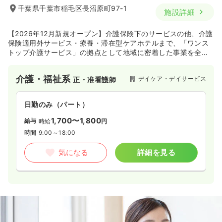
千葉県千葉市稲毛区長沼原町97-1
施設詳細
【2026年12月新規オープン】介護保険下のサービスの他、介護
保険適用外サービス・療養・滞在型ケアホテルまで、「ワンス
トップ介護サービス」の拠点として地域に密着した事業を全国
展開！【JASDAQ上場】の未来型☆医療・健康・福祉のトップ
ランナー企業です。
介護・福祉系
デイケア・デイサービス
正・准看護師
日勤のみ（パート）
1,700〜1,800
給与
時給
円
時間
9:00～18:00
気になる
詳細を見る