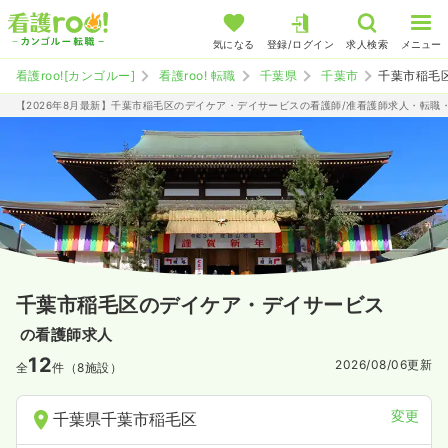
気になる
登録/ログイン
求人検索
メニュー
看護roo![カンゴルー]
看護roo! 転職
千葉県
千葉市
千葉市稲毛
【2026年8月最新】千葉市稲毛区のデイケア・デイサービスの看護師/准看護師求人・転職
千葉市稲毛区のデイケア・デイサービス
の看護師求人
12
2026/08/06
更新
全
件（8施設）
変更
千葉県千葉市稲毛区