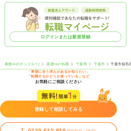
ログインまたは新規登録
看護roo![カンゴルー]
看護roo! 転職
千葉県
千葉市
千葉市稲毛
「希望に合う求人があるか知りたい」
「転職するかどうか迷っている」など
お気軽にご相談ください
登録して相談してみる
0120-512-919
平日9:00～18:00