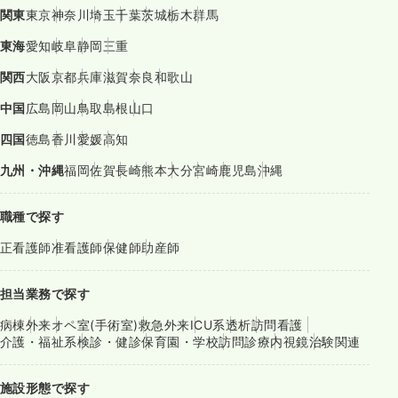
関東
東京
神奈川
埼玉
千葉
茨城
栃木
群馬
東海
愛知
岐阜
静岡
三重
関西
大阪
京都
兵庫
滋賀
奈良
和歌山
中国
広島
岡山
鳥取
島根
山口
四国
徳島
香川
愛媛
高知
九州・沖縄
福岡
佐賀
長崎
熊本
大分
宮崎
鹿児島
沖縄
職種で探す
正看護師
准看護師
保健師
助産師
担当業務で探す
病棟
外来
オペ室(手術室)
救急外来
ICU系
透析
訪問看護
介護・福祉系
検診・健診
保育園・学校
訪問診療
内視鏡
治験関連
施設形態で探す