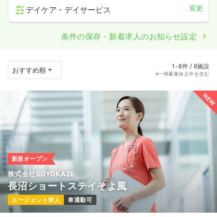
変更
デイケア・デイサービス
条件の保存・新着求人のお知らせ設定
1-8件 / 8施設
※一時募集休止中を含む
NEW
新規オープン
株式会社SOYOKAZE
長沼ショートステイそよ風
エージェント求人
車通勤可