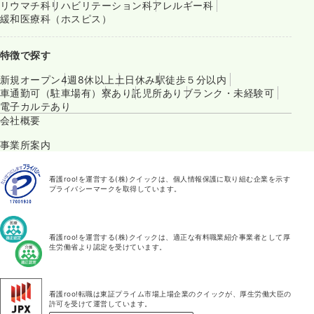
リウマチ科
リハビリテーション科
アレルギー科
緩和医療科（ホスピス）
特徴で探す
新規オープン
4週8休以上
土日休み
駅徒歩５分以内
車通勤可（駐車場有）
寮あり
託児所あり
ブランク・未経験可
電子カルテあり
会社概要
事業所案内
看護roo!を運営する(株)クイックは、個人情報保護に取り組む企業を示す
プライバシーマークを取得しています。
看護roo!を運営する(株)クイックは、適正な有料職業紹介事業者として厚
生労働省より認定を受けています。
看護roo!転職は東証プライム市場上場企業のクイックが、厚生労働大臣の
許可を受けて運営しています。