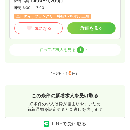
1,400〜1,700
給与
時給
円
時間
8:00～17:00
土日休み
ブランク可
時給1,700円以上可
気になる
詳細を見る
訪問看護
デイケア・デイサービス
正・准看護師
すべての求人を見る
1
一時募集休止
日勤のみ（パート）
1,500〜1,700
給与
8
時給
円
1~8件（全
件）
時間
8:00～17:00
土日休み
ブランク可
時給1,700円以上可
この条件の新着求人を受け取る
気になる
詳細を見る
好条件の求人は枠が埋まりやすいため
新着通知を設定すると見逃しを防げます
LINEで受け取る