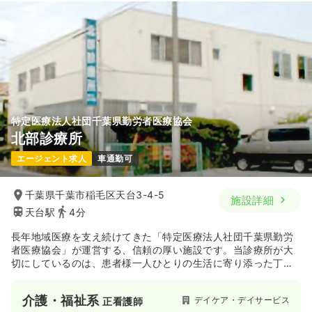
特定医療法人社団千葉県勤労者医療協会
北部診療所
エージェント求人
車通勤可
千葉県千葉市稲毛区天台3-4-5
施設詳細
天台駅
4分
長年地域医療を支え続けてきた「特定医療法人社団千葉県勤労
者医療協会」が運営する、信頼の厚い施設です。当診療所が大
切にしているのは、患者様一人ひとりの生活に寄り添った丁寧
な看護。地域住民の方々が安心して通える「かかりつけ医」と
して、温かな医療を提供しています。
介護・福祉系
デイケア・デイサービス
正看護師