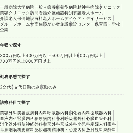
一般病院
大学病院
一般＋療養
療養型病院
精神科病院
クリニック
美容クリニック
訪問看護
介護施設
特別養護老人ホーム
介護老人保健施設
有料老人ホーム
デイケア・デイサービス
グループホーム
サ高住
障がい者施設
健診センター
保育園・学校
企業
年収で探す
300万円以上
400万円以上
500万円以上
600万円以上
700万円以上
800万円以上
勤務形態で探す
2交代
3交代
日勤のみ
夜勤のみ
診療科目で探す
美容外科
美容皮膚科
内科
呼吸器内科
消化器内科
循環器内科
血液内科
腎臓内科
糖尿病内科
外科
呼吸器外科
心臓血管外科
消化器外科
脳神経外科
整形外科
形成外科
小児科
産婦人科
眼科
耳鼻咽喉科
皮膚科
泌尿器科
精神科・心療内科
放射線科
麻酔科