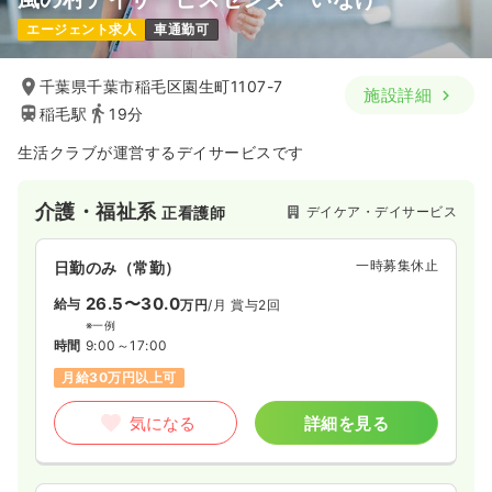
エージェント求人
車通勤可
千葉県千葉市稲毛区園生町1107-7
施設詳細
稲毛駅
19分
生活クラブが運営するデイサービスです
介護・福祉系
デイケア・デイサービス
正看護師
一時募集休止
日勤のみ（常勤）
26.5〜30.0
給与
万円
/月
賞与2回
※一例
時間
9:00～17:00
月給30万円以上可
気になる
詳細を見る