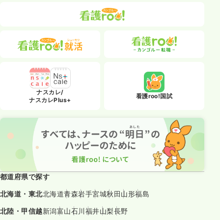
ナスカレ/
看護roo!国試
ナスカレPlus+
都道府県で探す
北海道・東北
北海道
青森
岩手
宮城
秋田
山形
福島
北陸・甲信越
新潟
富山
石川
福井
山梨
長野