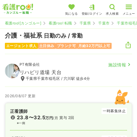
気になる
登録/ログイン
求人検索
メニュー
看護roo![カンゴルー]
看護roo! 転職
千葉県
千葉市
千葉市稲毛
介護・福祉系
日勤のみ / 常勤
エージェント求人
土日休み
ブランク可
月給32万円以上可
PT有限会社
施設情報
リハビリ道場 天台
千葉県千葉市稲毛区 / 穴川駅 徒歩4分
2026/08/07 更新
正看護師
一時募集休止
23.8〜32.5
賞与 2回
万円
/月
※一例