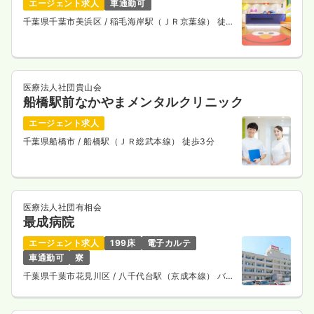
エージェント求人
車通勤可
千葉県千葉市美浜区
/ 稲毛海岸駅（ＪＲ京葉線） 徒歩
2分
医療法人社団貴山会
船橋駅前なかやまメンタルクリニック
エージェント求人
千葉県船橋市
/ 船橋駅（ＪＲ総武本線） 徒歩3分
医療法人社団有相会
最成病院
エージェント求人
199床
電子カルテ
車通勤可
寮
千葉県千葉市花見川区
/ 八千代台駅（京成本線） バス
13分