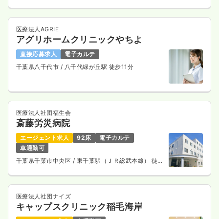
医療法人AGRIE
アグリホームクリニックやちよ
直接応募求人
電子カルテ
千葉県八千代市
/ 八千代緑が丘駅 徒歩11分
医療法人社団福生会
斎藤労災病院
エージェント求人
92床
電子カルテ
車通勤可
千葉県千葉市中央区
/ 東千葉駅（ＪＲ総武本線） 徒歩
15分
医療法人社団ナイズ
キャップスクリニック稲毛海岸