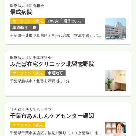
医療法人社団有相会
最成病院
エージェント求人
199床
電子カルテ
車通勤可
寮
千葉県千葉市花見川区
/ 八千代台駅（京成本線） バス
13分
医療法人社団千葉爽緑会
ふたば在宅クリニック北習志野院
エージェント求人
車通勤可
千葉県船橋市
/ 北習志野駅 徒歩1分
社会福祉法人生活クラブ
千葉市あんしんケアセンター磯辺
エージェント求人
千葉県千葉市美浜区
/ 検見川浜駅（ＪＲ京葉線） 徒歩