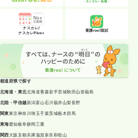
ナスカレ/
看護roo!国試
ナスカレPlus+
都道府県で探す
北海道・東北
北海道
青森
岩手
宮城
秋田
山形
福島
北陸・甲信越
新潟
富山
石川
福井
山梨
長野
関東
東京
神奈川
埼玉
千葉
茨城
栃木
群馬
東海
愛知
岐阜
静岡
三重
関西
大阪
京都
兵庫
滋賀
奈良
和歌山