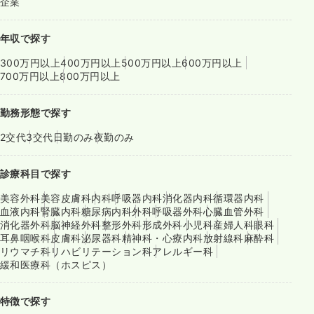
企業
年収で探す
300万円以上
400万円以上
500万円以上
600万円以上
700万円以上
800万円以上
勤務形態で探す
2交代
3交代
日勤のみ
夜勤のみ
診療科目で探す
美容外科
美容皮膚科
内科
呼吸器内科
消化器内科
循環器内科
血液内科
腎臓内科
糖尿病内科
外科
呼吸器外科
心臓血管外科
消化器外科
脳神経外科
整形外科
形成外科
小児科
産婦人科
眼科
耳鼻咽喉科
皮膚科
泌尿器科
精神科・心療内科
放射線科
麻酔科
リウマチ科
リハビリテーション科
アレルギー科
緩和医療科（ホスピス）
特徴で探す