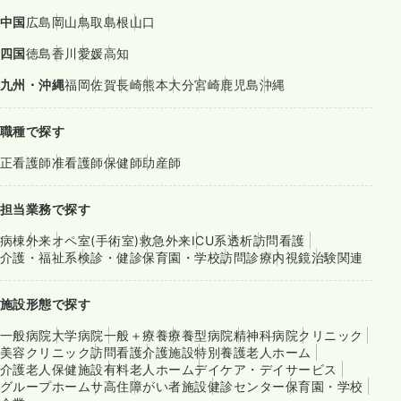
中国
広島
岡山
鳥取
島根
山口
四国
徳島
香川
愛媛
高知
九州・沖縄
福岡
佐賀
長崎
熊本
大分
宮崎
鹿児島
沖縄
職種で探す
正看護師
准看護師
保健師
助産師
担当業務で探す
病棟
外来
オペ室(手術室)
救急外来
ICU系
透析
訪問看護
介護・福祉系
検診・健診
保育園・学校
訪問診療
内視鏡
治験関連
施設形態で探す
一般病院
大学病院
一般＋療養
療養型病院
精神科病院
クリニック
美容クリニック
訪問看護
介護施設
特別養護老人ホーム
介護老人保健施設
有料老人ホーム
デイケア・デイサービス
グループホーム
サ高住
障がい者施設
健診センター
保育園・学校