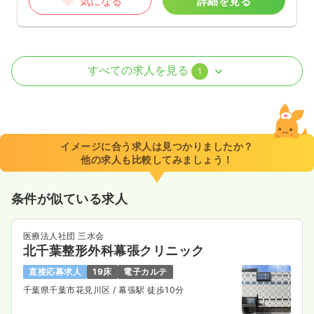
気になる
詳細を見る
訪問看護
デイケア・デイサービス
正・准看護師
すべての求人を見る
1
一時募集休止
日勤のみ（パート）
1,500〜1,700
給与
時給
円
時間
8:00～17:00
イメージに合う求人は見つかりましたか？
他の求人も比較してみましょう！
土日休み
ブランク可
時給1,700円以上可
気になる
詳細を見る
条件が似ている求人
医療法人社団 三水会
北千葉整形外科幕張クリニック
直接応募求人
19床
電子カルテ
千葉県千葉市花見川区
/ 幕張駅 徒歩10分