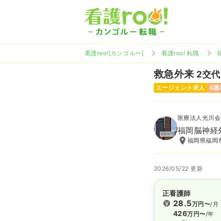
看護roo![カンゴルー]
看護roo! 転職
救急外来
2交代 
エージェント求人
4週
医療法人光川会
福岡脳神経
福岡県福岡市
2026/05/22 更新
正看護師
28.5
万円〜
/月
426
万円〜
/年