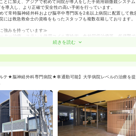
ことに加え、アジアで初めて同院が導入をした手術用顕微鏡システム「O
どを導入し、より正確で安全性の高い手術を行っています。
めて常時脳神経外科および脳卒中専門医を2名以上病院に配置して救
院には救急救命士の資格をもったスタッフも複数在籍しております。
に強みを持っています≫
ーター治療、ステント併用コイル塞栓術、血栓回収治療等、低侵襲で
おります。24時間365日、緊急で脳血管内治療ができる体制となっ
続きを読む
かるいい病院 2021 」(週刊朝日ムック)では、脳動脈瘤の治療におい
3位の実績を残しております。
からこそ専門的なスキルを身につけることができる環境です≫
定的であるがゆえに専門的な学びを得ることができます。また、回復
設し、患者様の治療から、回復過程までを一貫して経験することがで
ルテ★脳神経外科専門病院★車通勤可能】大学病院レベルの治療を提
していくスピードが速く、元気になっていく患者様を見ることができ
。
身管理などの急性期看護から、生活指導や退院支援に至るまで、幅広
です。
、脳卒中リハビリテーション認定看護師の他、カテーテルのプロフェ
パートナース等の資格をお持ちの看護師も在籍をしております。
啓発(学会参加費等)の費用としては、年間最大10万円までの補助を
です≫
開設した同院は非常に綺麗な作りとなっております。
比較をしても、給与条件は高水準となっております。