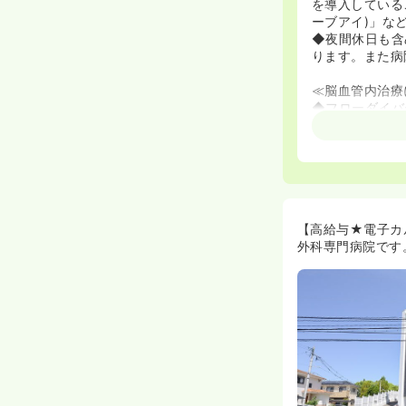
を導入している
ーブアイ)」な
◆夜間休日も含
ります。また病
≪脳血管内治療
◆フローダイバ
治療を提供して
◆「手術数でわ
位、全国でも1
≪単科の病院だ
◆対象疾患が限
ション病棟も開
【高給与★電子カ
◆患者様が改善
外科専門病院です
◆集中治療や全
とができる環境
◆皮膚排泄ケア
るIVRエキス
◆病院側が自己
≪好待遇の病院
◆2017年に
◆近隣の病院と