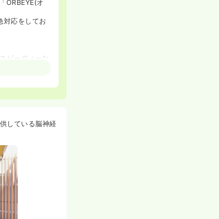
RBEYE(オ
急対応をしてお
スピーディーな
ています。
て九州で第2
期リハビリテー
きます。
供している脳神経
る環境です。
く経験をするこ
ッショナルであ
しております。