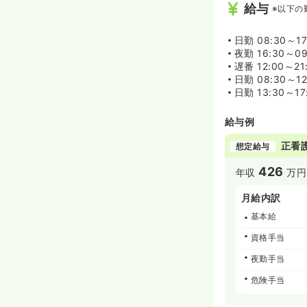
給与
※以下の
日勤
08:30～1
夜勤
16:30～0
遅番
12:00～2
日勤
08:30～12
日勤
13:30～17
給与例
正看
想定給与
426
年収
万円
月給内訳
基本給
資格手当
夜勤手当
危険手当