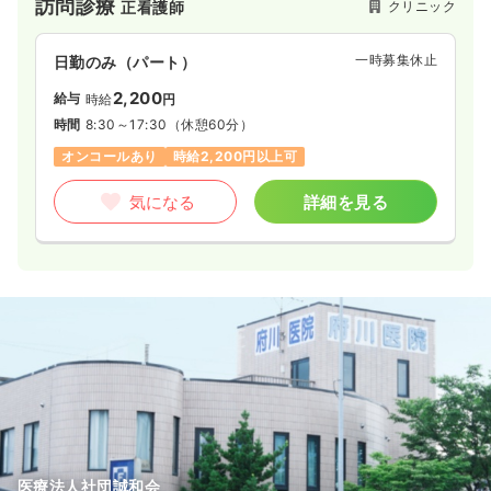
訪問診療
クリニック
正看護師
オペ室(手術室)
一般病院
正看護師
一時募集休止
日勤のみ（パート）
一時募集休止
2交代（常勤）
2,200
給与
時給
円
28.5
給与
万円〜
/月
賞与4ヶ月
時間
8:30～17:30
（休憩60分）
※一例
オンコールあり
時給2,200円以上可
時間
8:30～17:30
（休憩60分）
4週8休以上
オンコールあり
月給28万円以上可
気になる
詳細を見る
気になる
詳細を見る
医療法人社団誠和会