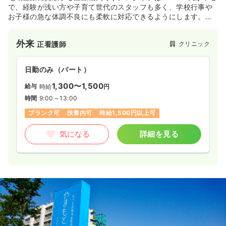
で、経験が浅い方や子育て世代のスタッフも多く、学校行事や
お子様の急な体調不良にも柔軟に対応できるようにします。シ
フトや勤務時間の相談など長く働ける環境作りに務めていま
す。内視鏡検査がありますが、丁寧に指導いたします。
外来
クリニック
正看護師
勤務時間については、午前のみの場合もOKです。
日勤のみ（パート）
1,300〜1,500
給与
時給
円
時間
9:00～13:00
ブランク可
扶養内可
時給1,500円以上可
気になる
詳細を見る