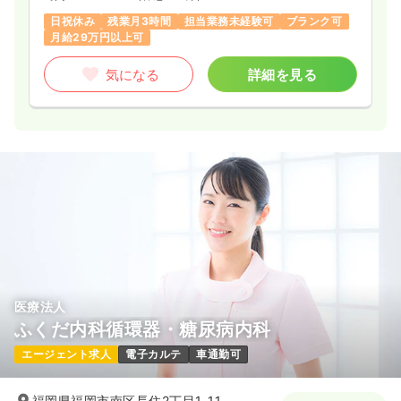
日祝休み
残業月3時間
担当業務未経験可
ブランク可
月給29万円以上可
気になる
詳細を見る
医療法人
ふくだ内科循環器・糖尿病内科
エージェント求人
電子カルテ
車通勤可
福岡県福岡市南区長住2丁目1-11