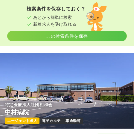
20.0〜25.1
給与
万円
/月
賞与3.8ヶ月
※経験2年の例
検索条件を保存しておく？
※一例
時間
7:30～16:00
（休憩45分）
時間
7:40～16:10
（休憩60分）
あとから簡単に検索
日曜休み
4週8休以上
月給23万円以上可
新着求人を受け取れる
日曜休み
月給25万円以上可
気になる
詳細を見る
この検索条件を保存
気になる
詳細を見る
訪問看護
訪問看護
正看護師
一時募集休止
日勤のみ（常勤）
26.9
給与
万円
/月
賞与4.3ヶ月
※経験8年の例
時間
8:30～17:00
オンコールあり
担当業務未経験可
月給26万円以上可
特定医療法人社団相和会
中村病院
気になる
詳細を見る
エージェント求人
電子カルテ
車通勤可