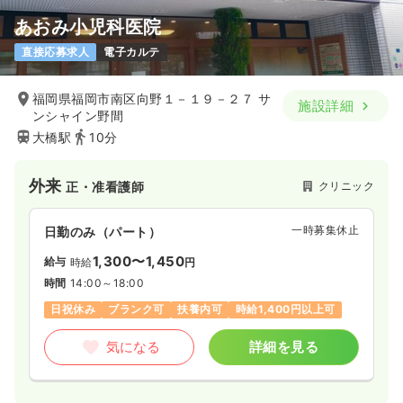
あおみ小児科医院
直接応募求人
電子カルテ
福岡県福岡市南区向野１－１９－２７ サ
施設詳細
ンシャイン野間
大橋駅
10分
外来
クリニック
正・准看護師
一時募集休止
日勤のみ（パート）
1,300〜1,450
給与
時給
円
時間
14:00～18:00
日祝休み
ブランク可
扶養内可
時給1,400円以上可
気になる
詳細を見る