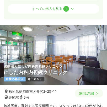
訪問看護
精神科病院
正看護師
すべての求人を見る
1
日勤のみ（常勤）
24.5〜28.0
給与
万円
/月
賞与4ヶ月
※一例
時間
8:45～17:15
日祝休み
月給28万円以上可
気になる
詳細を見る
医療法人にしだ内科内視鏡クリニック
にしだ内科内視鏡クリニック
直接応募求人
電子カルテ
福岡県福岡市南区井尻2ｰ20ｰ11
施設詳細
井尻駅
5分
地域医療に貢献する医療機関です。スタッフは30～40代が中心