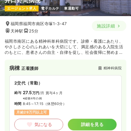
井口野間病院
エージェント求人
電子カルテ
車通勤可
福岡県福岡市南区寺塚1-3-47
施設詳細
天神駅
25分
福岡市南区にある精神科単科病院です。診療・看護にあたり、
やさしさと心のふれあいを大切にして、満足感のある入院生活
のもとに、患者さんの自主・自律を促し、社会復帰に努めま
す。
病棟
精神科病院
正看護師
2交代（常勤）
27.5
給与
万円
/月
賞与4ヶ月
※経験4年の例
時間
8:45～17:15
（休憩60分）
月給29万円以上可
気になる
詳細を見る