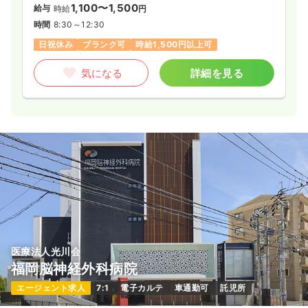
1,100〜1,500
給与
時給
円
時間
8:30～12:30
日祝休み
ブランク可
時給1,500円以上可
気になる
詳細を見る
医療法人光川会
福岡脳神経外科病院
エージェント求人
7:1
電子カルテ
車通勤可
託児所