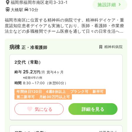
福岡県福岡市南区老司3-33-1
施設詳細
大橋駅
10分
福岡市南区に位置する精神科の病院です。精神科デイケア・重
度認知症患者デイケアも実施しており、医師・看護師・作業療
法士などの多職種間でチーム医療を通して日々の日常生活への
支援を行っております。
病棟
精神科病院
正・准看護師
2交代（常勤）
25.2
給与
万円
/月
賞与4ヶ月
※経験4年の例
時間
8:30～17:00
（休憩60分）
年間休日120日
4週8休以上
ブランク可
新卒可
第二新卒可
月給30万円以上可
気になる
詳細を見る