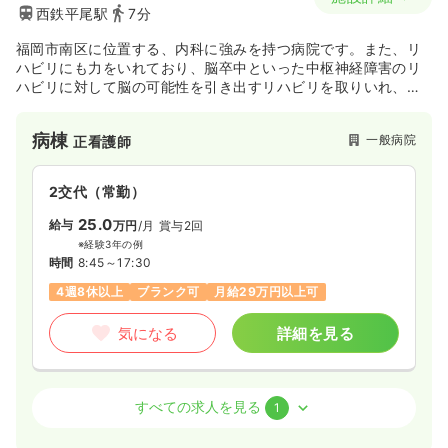
西鉄平尾駅
7分
福岡市南区に位置する、内科に強みを持つ病院です。また、リ
ハビリにも力をいれており、脳卒中といった中枢神経障害のリ
ハビリに対して脳の可能性を引き出すリハビリを取りいれ、よ
り効果的な訓練が行えるように努めております。また、福岡市
内では数少ない障害児の小児リハも行っています。
病棟
一般病院
正看護師
2交代（常勤）
25.0
給与
万円
/月
賞与2回
※経験3年の例
時間
8:45～17:30
4週8休以上
ブランク可
月給29万円以上可
気になる
詳細を見る
その他
一般病院
保健師
すべての求人を見る
1