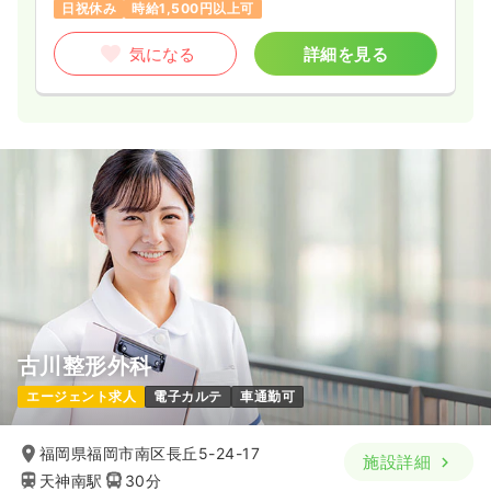
日祝休み
時給1,500円以上可
気になる
詳細を見る
古川整形外科
エージェント求人
電子カルテ
車通勤可
福岡県福岡市南区長丘5-24-17
施設詳細
天神南駅
30分