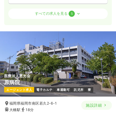
外来
一般病院
保健師
すべての求人を見る
5
一時募集休止
日勤のみ（常勤）
20.0
給与
万円〜
/月
賞与2回
※一例
時間
8:30～17:00
月給20万円以上可
気になる
詳細を見る
医療法人恵光会
外来
一般病院
正看護師
原病院
エージェント求人
電子カルテ
車通勤可
託児所
寮
一時募集休止
2交代（常勤）
25.2
給与
万円〜
/月
賞与4.1ヶ月
福岡県福岡市南区若久2-6-1
施設詳細
※一例
大橋駅
18分
時間
8:30～17:00
（休憩60分）