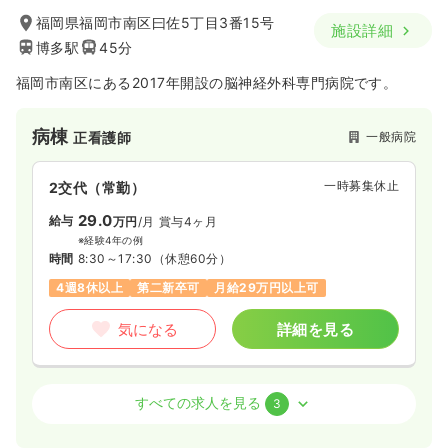
福岡県福岡市南区曰佐5丁目3番15号
施設詳細
博多駅
45分
福岡市南区にある2017年開設の脳神経外科専門病院です。
病棟
一般病院
正看護師
一時募集休止
2交代（常勤）
29.0
給与
万円
/月
賞与4ヶ月
※経験4年の例
時間
8:30～17:30
（休憩60分）
4週8休以上
第二新卒可
月給29万円以上可
気になる
詳細を見る
ICU系
一般病院
正看護師
すべての求人を見る
3
一時募集休止
2交代（常勤）