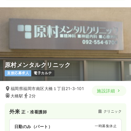
原村メンタルクリニック
直接応募求人
電子カルテ
福岡県福岡市南区大橋１丁目21-3-101
施設詳細
大橋駅
2分
外来
クリニック
正・准看護師
一時募集休止
日勤のみ（パート）