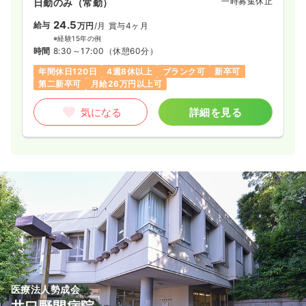
一時募集休止
日勤のみ（常勤）
24.5
給与
万円
/月
賞与4ヶ月
※経験15年の例
時間
8:30～17:00
（休憩60分）
年間休日120日
4週8休以上
ブランク可
新卒可
第二新卒可
月給26万円以上可
気になる
詳細を見る
医療法人勢成会