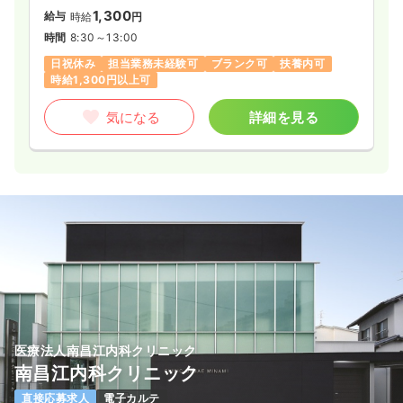
1,300
給与
時給
円
時間
8:30～13:00
日祝休み
担当業務未経験可
ブランク可
扶養内可
時給1,300円以上可
気になる
詳細を見る
医療法人南昌江内科クリニック
南昌江内科クリニック
直接応募求人
電子カルテ