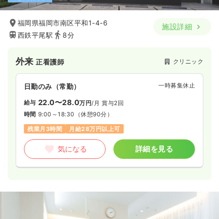
福岡県福岡市南区平和1-4-6
施設詳細
西鉄平尾駅
8分
外来
クリニック
正看護師
一時募集休止
日勤のみ（常勤）
22.0〜28.0
給与
万円
/月
賞与2回
時間
9:00～18:30
（休憩90分）
残業月3時間
月給28万円以上可
気になる
詳細を見る