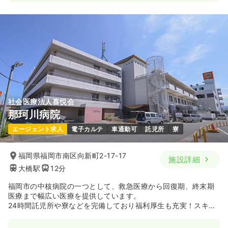
一時募集休止
日勤のみ（常勤）
23.3〜35.6
給与
万円
/月
賞与3.5ヶ月
※一例
時間
8:45～17:30
日祝休み
月給35万円以上可
気になる
詳細を見る
社会医療法人喜悦会
那珂川病院
エージェント求人
電子カルテ
車通勤可
託児所
寮
福岡県福岡市南区向新町2-17-17
施設詳細
大橋駅
12分
福岡市の中核病院の一つとして、救急医療から回復期、終末期
医療まで幅広い医療を提供しています。
24時間託児所や寮などを完備しており福利厚生も充実！スキル
を高めていきたい方や子育てとの両立をご希望の看護師さんが
多く活躍しております。