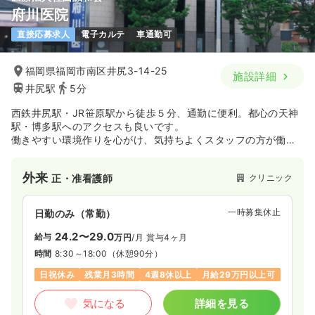
府川医院
直接応募求人
電子カルテ
車通勤可
福岡県福岡市南区井尻3-14-25
施設詳細
井尻駅
5分
西鉄井尻駅・JR笹原駅から徒歩５分、通勤に便利。都心の天神
駅・博多駅へのアクセスも良いです。
働きやすい環境作りを心がけ、気持ちよくスタッフの方が働け
ることで、患者様にとっても安心して過ごせる好循環ができる
よう努めています。
外来
クリニック
正・准看護師
一時募集休止
日勤のみ（常勤）
24.2〜29.0
給与
万円
/月
賞与4ヶ月
時間
8:30～18:00
（休憩90分）
日祝休み
残業月3時間
4週8休以上
月給29万円以上可
気になる
詳細を見る