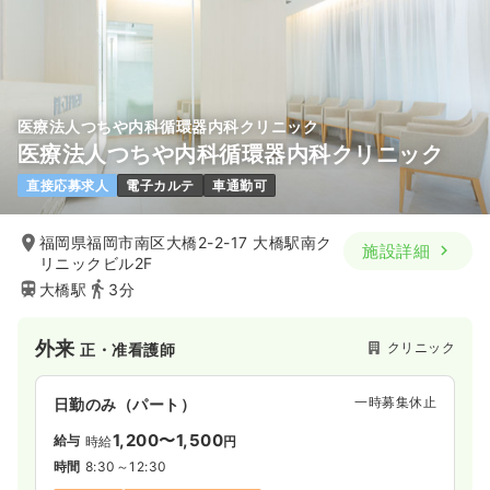
医療法人つちや内科循環器内科クリニック
医療法人つちや内科循環器内科クリニック
直接応募求人
電子カルテ
車通勤可
福岡県福岡市南区大橋2-2-17 大橋駅南ク
施設詳細
リニックビル2F
大橋駅
3分
外来
クリニック
正・准看護師
一時募集休止
日勤のみ（パート）
1,200〜1,500
給与
時給
円
時間
8:30～12:30