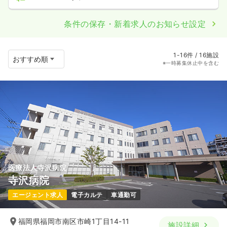
条件の保存・新着求人のお知らせ設定
1-16件 / 16施設
※一時募集休止中を含む
医療法人寺沢病院
寺沢病院
エージェント求人
電子カルテ
車通勤可
福岡県福岡市南区市崎1丁目14-11
施設詳細