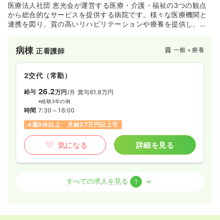
月給25万円以上可
医療法人社団 恵光会が運営する医療・介護・福祉の3つの観点
から総合的なサービスを提供する病院です。様々な医療機関と
連携を図り、質の高いリハビリテーションや療養を提供し、患
気になる
詳細を見る
者さまの自分らしい暮らしを支援しております。
病棟
一般＋療養
正看護師
オペ室(手術室)
一般病院
正看護師
2交代（常勤）
一時募集休止
日勤のみ（常勤）
26.2
給与
万円
/月
賞与61.8万円
21.4
給与
万円〜
/月
賞与4.1ヶ月
※経験3年の例
※一例
時間
7:30～16:00
時間
8:30～17:00
4週8休以上
月給27万円以上可
日祝休み
オンコールあり
月給21万円以上可
気になる
詳細を見る
気になる
詳細を見る
透析
一般＋療養
正看護師
すべての求人を見る
1
透析
一般病院
正看護師
一時募集休止
日勤のみ（常勤）
一時募集休止
日勤のみ（常勤）
23.5
給与
万円
/月
賞与61.2万円