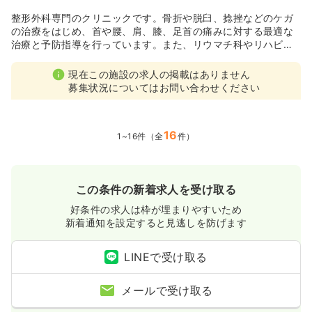
整形外科専門のクリニックです。骨折や脱臼、捻挫などのケガ
の治療をはじめ、首や腰、肩、膝、足首の痛みに対する最適な
治療と予防指導を行っています。また、リウマチ科やリハビリ
テーション科も併設し、理学療法士や作業療法士が患者一人ひ
とりに適したリハビリメニューを提案し、健康で自立した生活
現在この施設の求人の掲載はありません
のサポートをしています。
募集状況についてはお問い合わせください
16
1~16件（全
件）
この条件の新着求人を受け取る
好条件の求人は枠が埋まりやすいため
新着通知を設定すると見逃しを防げます
LINEで受け取る
メールで受け取る