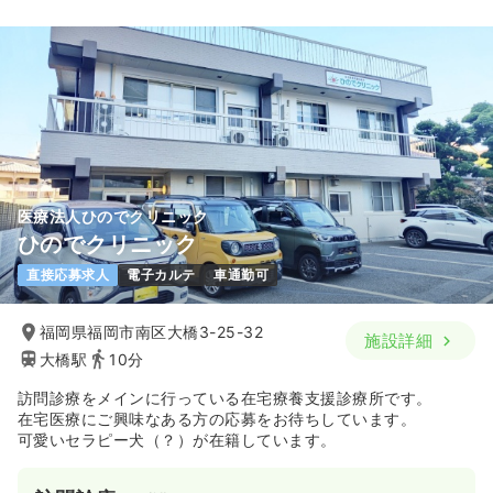
31.4
給与
万円
/月
賞与4ヶ月
※経験6年の例
時間
8:30～17:30
（休憩60分）
4週8休以上
月給31万円以上可
気になる
詳細を見る
医療法人ひのでクリニック
救急外来
一般病院
正看護師
ひのでクリニック
直接応募求人
電子カルテ
車通勤可
一時募集休止
2交代（常勤）
28.5
給与
万円〜
/月
賞与4ヶ月
福岡県福岡市南区大橋3-25-32
施設詳細
※一例
大橋駅
10分
時間
8:30～17:30
（休憩60分）
4週8休以上
オンコールあり
月給28万円以上可
訪問診療をメインに行っている在宅療養支援診療所です。
在宅医療にご興味なある方の応募をお待ちしています。
可愛いセラピー犬（？）が在籍しています。
気になる
詳細を見る