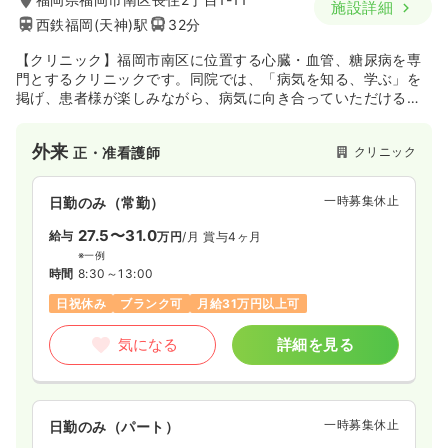
施設詳細
西鉄福岡(天神)駅
32分
【クリニック】福岡市南区に位置する心臓・血管、糖尿病を専
門とするクリニックです。同院では、「病気を知る、学ぶ」を
掲げ、患者様が楽しみながら、病気に向き合っていただけるよ
う、最良な診療を行っています。また、内科専門医の幅広い知
識を生かし、健康相談等、患者様に的確なアドバイスをしてい
外来
クリニック
正・准看護師
ます。
一時募集休止
日勤のみ（常勤）
27.5〜31.0
給与
万円
/月
賞与4ヶ月
※一例
時間
8:30～13:00
日祝休み
ブランク可
月給31万円以上可
気になる
詳細を見る
一時募集休止
日勤のみ（パート）