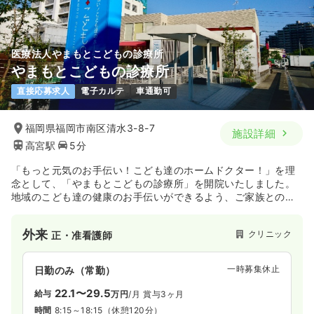
医療法人やまもとこどもの診療所
やまもとこどもの診療所
直接応募求人
電子カルテ
車通勤可
福岡県福岡市南区清水3-8-7
施設詳細
高宮駅
5分
「もっと元気のお手伝い！こども達のホームドクター！」を理
念として、「やまもとこどもの診療所」を開院いたしました。
地域のこども達の健康のお手伝いができるよう、ご家族とのふ
れあいを大切にし「明るく」「笑顔があふれ」「信頼される」
小児科クリニックを目指します！
外来
クリニック
正・准看護師
一時募集休止
日勤のみ（常勤）
22.1〜29.5
給与
万円
/月
賞与3ヶ月
時間
8:15～18:15
（休憩120分）