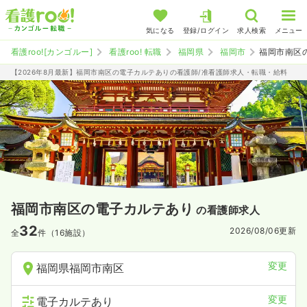
気になる
登録/ログイン
求人検索
メニュー
看護roo![カンゴルー]
看護roo! 転職
福岡県
福岡市
福岡市南区
【2026年8月最新】福岡市南区の電子カルテありの看護師/准看護師求人・転職・給料
福岡市南区の電子カルテあり
の看護師求人
32
2026/08/06
更新
全
件（16施設）
変更
福岡県福岡市南区
変更
電子カルテあり