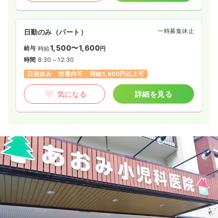
一時募集休止
日勤のみ（パート）
1,500〜1,600
給与
時給
円
時間
8:30～12:30
日祝休み
扶養内可
時給1,600円以上可
気になる
詳細を見る