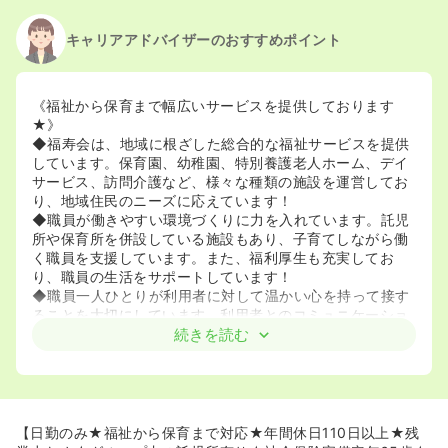
キャリアアドバイザーのおすすめポイント
《福祉から保育まで幅広いサービスを提供しております
★》
◆福寿会は、地域に根ざした総合的な福祉サービスを提供
しています。保育園、幼稚園、特別養護老人ホーム、デイ
サービス、訪問介護など、様々な種類の施設を運営してお
り、地域住民のニーズに応えています！
◆職員が働きやすい環境づくりに力を入れています。託児
所や保育所を併設している施設もあり、子育てしながら働
く職員を支援しています。また、福利厚生も充実してお
り、職員の生活をサポートしています！
◆職員一人ひとりが利用者に対して温かい心を持って接す
ることを大切にしています。利用者とのコミュニケーショ
ンを重視し、一人ひとりの個性を尊重したケアを提供して
続きを読む
います！
《福利厚生が充実しております★》
◆福寿会（岡山）は、子育て世代も安心して働ける環境が
魅力です。お子さんが1歳になるまで育児休業が取得でき、
【日勤のみ★福祉から保育まで対応★年間休日110日以上★残
復帰後も就学前まで時短勤務が可能。男性の育休取得も積