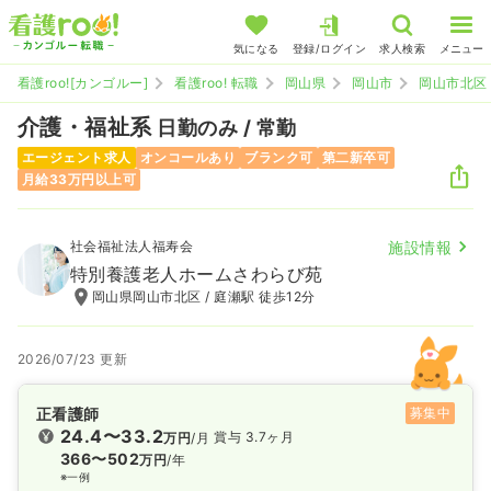
気になる
登録/ログイン
求人検索
メニュー
看護roo![カンゴルー]
看護roo! 転職
岡山県
岡山市
岡山市北区
介護・福祉系
日勤のみ / 常勤
エージェント求人
オンコールあり
ブランク可
第二新卒可
月給33万円以上可
社会福祉法人福寿会
施設情報
特別養護老人ホームさわらび苑
岡山県岡山市北区 / 庭瀬駅 徒歩12分
2026/07/23 更新
正看護師
募集中
24.4〜33.2
賞与 3.7ヶ月
万円
/月
366〜502
万円
/年
※一例