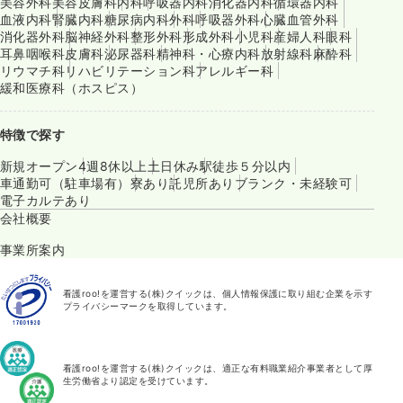
美容外科
美容皮膚科
内科
呼吸器内科
消化器内科
循環器内科
血液内科
腎臓内科
糖尿病内科
外科
呼吸器外科
心臓血管外科
消化器外科
脳神経外科
整形外科
形成外科
小児科
産婦人科
眼科
耳鼻咽喉科
皮膚科
泌尿器科
精神科・心療内科
放射線科
麻酔科
リウマチ科
リハビリテーション科
アレルギー科
緩和医療科（ホスピス）
特徴で探す
新規オープン
4週8休以上
土日休み
駅徒歩５分以内
車通勤可（駐車場有）
寮あり
託児所あり
ブランク・未経験可
電子カルテあり
会社概要
事業所案内
看護roo!を運営する(株)クイックは、個人情報保護に取り組む企業を示す
プライバシーマークを取得しています。
看護roo!を運営する(株)クイックは、適正な有料職業紹介事業者として厚
生労働省より認定を受けています。