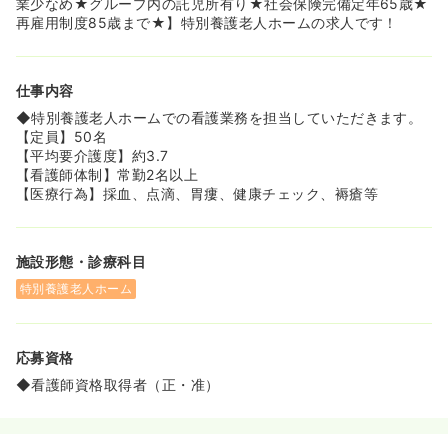
業少なめ★グループ内の託児所有り★社会保険完備定年65歳★
極的に応援しています！
再雇用制度85歳まで★】特別養護老人ホームの求人です！
◆さらに、岡山市認可の事業所内保育施設「ぷちあんじゅ
保育園」があり、連携園の「幼保連携型認定こども園 あん
じゅの里」と共に、お子さんの心身の健康と豊かな成長を
仕事内容
サポートします！
◆スキルアップを応援する資格取得支援制度も充実してお
◆特別養護老人ホームでの看護業務を担当していただきます。
り、初任者研修からケアマネ更新研修など、業務に必要な
【定員】50名
資格取得費用を法人負担または貸付制度でサポートしま
【平均要介護度】約3.7
す！
【看護師体制】常勤2名以上
◆リフレッシュできる福利厚生も魅力満載で、職員旅行
【医療行為】採血、点滴、胃瘻、健康チェック、褥瘡等
（家族参加OK）、忘年会、歓送迎会、誕生日プレゼントな
ど、楽しいイベントが盛りだくさんです！
◆働きやすさもバッチリ！で年間休日112日に加え、入職
施設形態・診療科目
半年後から有給休暇が付与され、半日単位での取得も可能
です！
特別養護老人ホーム
◆健康面への配慮も手厚く、年1回の定期検診（夜勤者は
年2回）、介護・保育士向けの腰痛検診、インフルエンザ
予防接種（無料）を実施しています！
応募資格
◆各種社会保険（雇用・労災・健康・厚生年金）や福祉従
事者共済制度も完備しており、安心して長く働ける環境が
◆看護師資格取得者（正・准）
整っています！