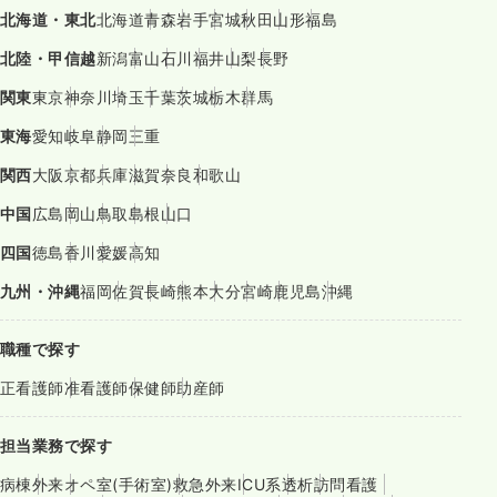
北海道・東北
北海道
青森
岩手
宮城
秋田
山形
福島
北陸・甲信越
新潟
富山
石川
福井
山梨
長野
関東
東京
神奈川
埼玉
千葉
茨城
栃木
群馬
東海
愛知
岐阜
静岡
三重
関西
大阪
京都
兵庫
滋賀
奈良
和歌山
中国
広島
岡山
鳥取
島根
山口
四国
徳島
香川
愛媛
高知
九州・沖縄
福岡
佐賀
長崎
熊本
大分
宮崎
鹿児島
沖縄
職種で探す
正看護師
准看護師
保健師
助産師
担当業務で探す
病棟
外来
オペ室(手術室)
救急外来
ICU系
透析
訪問看護