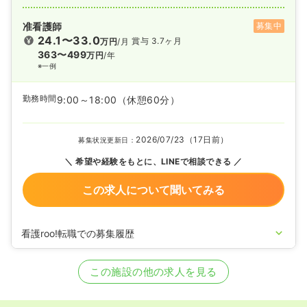
准看護師
募集中
24.1〜33.0
賞与 3.7ヶ月
万円
/月
363〜499
万円
/年
※一例
勤務時間
9:00～18:00
（休憩60分）
2026/07/23（17日前）
募集状況更新日：
希望や経験をもとに、LINEで相談できる
この求人について聞いてみる
看護roo!転職での募集履歴
2020/09/17
正・准看護師を募集中
この施設の他の求人を見る