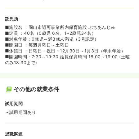
託児所
■施設名 ：岡山市認可事業所内保育施設 ぷちあんじゅ
■定員 ：40名（0歳児 6名、1~2歳児34名）
■対象年齢：0歳児～満3歳未満児（3号認定）
■開園日 ：毎週月曜日～土曜日
■休館日 ：日曜日・祝日・12月30日～1月3日（年末年始）
■開園時間：7:30～19:30 延長保育時間 18:00～19:00 (土曜
のみ18:30まで)
その他の就業条件
試用期間
試用期間あり
退職関連