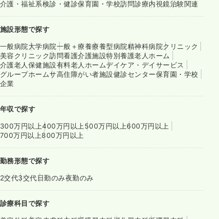
介護・福祉系
検診・健診
保育園・学校
訪問診療
内視鏡
治験関連
施設形態で探す
一般病院
大学病院
一般＋療養
療養型病院
精神科病院
クリニック
美容クリニック
訪問看護
介護施設
特別養護老人ホーム
介護老人保健施設
有料老人ホーム
デイケア・デイサービス
グループホーム
サ高住
障がい者施設
健診センター
保育園・学校
企業
年収で探す
300万円以上
400万円以上
500万円以上
600万円以上
700万円以上
800万円以上
勤務形態で探す
2交代
3交代
日勤のみ
夜勤のみ
診療科目で探す