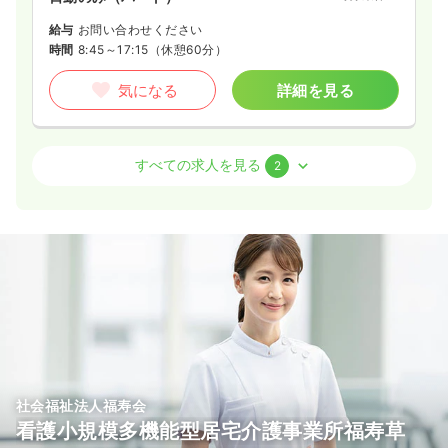
給与
お問い合わせください
時間
8:45～17:15
（休憩60分）
気になる
詳細を見る
介護・福祉系
デイケア・デイサービス
正・准看護師
すべての求人を見る
2
一時募集休止
日勤のみ（常勤）
21.2〜35.7
給与
万円
/月
賞与2回
※一例
時間
8:45～17:15
（休憩60分）
日祝休み
担当業務未経験可
ブランク可
第二新卒可
月給35万円以上可
気になる
詳細を見る
社会福祉法人福寿会
看護小規模多機能型居宅介護事業所福寿草