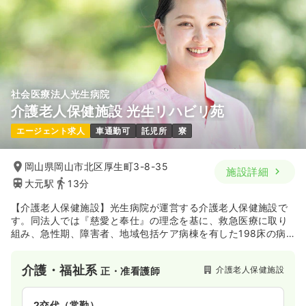
社会医療法人光生病院
介護老人保健施設 光生リハビリ苑
エージェント求人
車通勤可
託児所
寮
岡山県岡山市北区厚生町3-8-35
施設詳細
大元駅
13分
【介護老人保健施設】光生病院が運営する介護老人保健施設で
す。同法人では『慈愛と奉仕』の理念を基に、救急医療に取り
組み、急性期、障害者、地域包括ケア病棟を有した198床の病
床の他に、50床の介護老人保健施設や、在宅介護支援センタ
ー、訪問看護ステーション、24時間訪問サービス等の事業所を
介護・福祉系
介護老人保健施設
正・准看護師
併設しています。救急・医療・福祉の機能を備えたライフサポ
ートシステムとして、地域の皆様に愛される病院を目指してい
ます。
2交代（常勤）