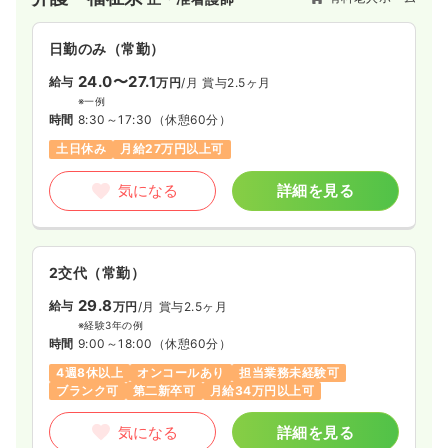
【訪問看護】24時間365日の看護体制で、胃ろうや吸引などの
高い医療ニーズや看取りまで、個室で自分らしく対応します。
日勤のみ（常勤）
24.0〜27.1
給与
万円
/月
賞与2.5ヶ月
※一例
時間
8:30～17:30
（休憩60分）
土日休み
月給27万円以上可
気になる
詳細を見る
2交代（常勤）
29.8
給与
万円
/月
賞与2.5ヶ月
※経験3年の例
時間
9:00～18:00
（休憩60分）
4週8休以上
オンコールあり
担当業務未経験可
ブランク可
第二新卒可
月給34万円以上可
気になる
詳細を見る