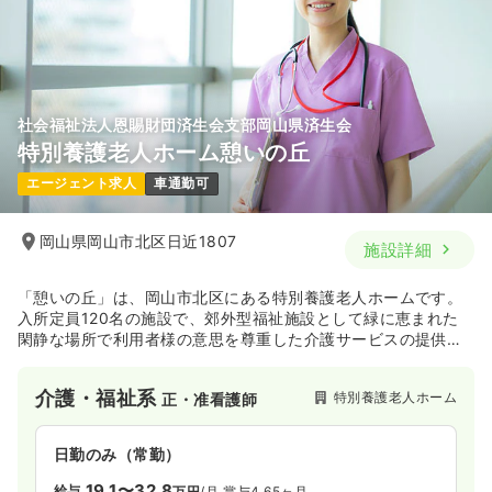
社会福祉法人恩賜財団済生会支部岡山県済生会
特別養護老人ホーム憩いの丘
エージェント求人
車通勤可
岡山県岡山市北区日近1807
施設詳細
「憩いの丘」は、岡山市北区にある特別養護老人ホームです。
入所定員120名の施設で、郊外型福祉施設として緑に恵まれた
閑静な場所で利用者様の意思を尊重した介護サービスの提供に
取り組んでいます。
介護・福祉系
特別養護老人ホーム
正・准看護師
「社会福祉法人 恩賜財団 済生会」は、全国99の病院・診療所
と290の福祉施設などを運営し約6万人が働く日本最大の社会福
祉法人です。
日勤のみ（常勤）
支部組織である「岡山県済生会」でも、病院や健診センター、
介護施設や保育園など様々な事業を行っています。
19.1〜32.8
給与
万円
/月
賞与4.65ヶ月