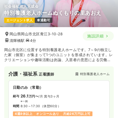
社会福祉法人天成会
特別養護老人ホームぬくもりの里あおえ
エージェント求人
車通勤可
岡山県岡山市北区青江3-10-28
施設詳細
清輝橋駅
4分
岡山市北区に位置する特別養護老人ホームです。7～9の独立し
た家（個室）が集まって1つのユニットを形成されています。レ
クリエーションや趣味活動は勿論、入居者の意思による労働も
繰り広げられるよう、マン・ツー・マンでの対応を行いやすい
居住設計になっています。
介護・福祉系
特別養護老人ホーム
正看護師
日勤のみ（常勤）
26.1
給与
万円〜
/月
賞与3ヶ月
※一例
時間
8:30～17:30
（休憩60分）
4週8休以上
オンコールあり
月給26万円以上可