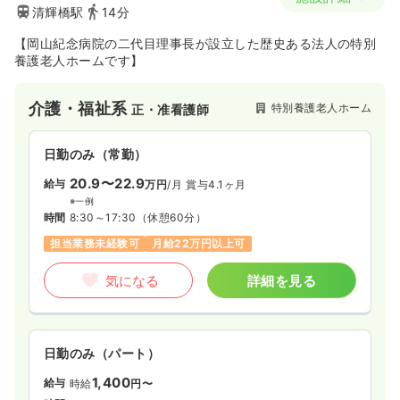
清輝橋駅
14分
【岡山紀念病院の二代目理事長が設立した歴史ある法人の特別
養護老人ホームです】
介護・福祉系
特別養護老人ホーム
正・准看護師
日勤のみ（常勤）
20.9〜22.9
給与
万円
/月
賞与4.1ヶ月
※一例
時間
8:30～17:30
（休憩60分）
担当業務未経験可
月給22万円以上可
気になる
詳細を見る
日勤のみ（パート）
1,400
給与
時給
円〜