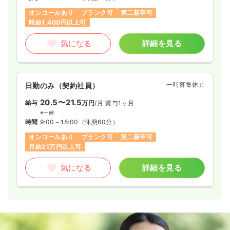
オンコールあり
ブランク可
第二新卒可
時給1,400円以上可
気になる
詳細を見る
一時募集休止
日勤のみ（契約社員）
20.5〜21.5
給与
万円
/月
賞与1ヶ月
※一例
時間
9:00～18:00
（休憩60分）
オンコールあり
ブランク可
第二新卒可
月給21万円以上可
気になる
詳細を見る