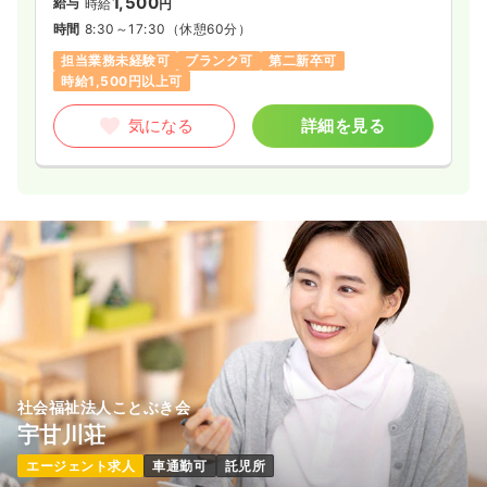
1,500
給与
時給
円
時間
8:30～17:30
（休憩60分）
担当業務未経験可
ブランク可
第二新卒可
時給1,500円以上可
気になる
詳細を見る
社会福祉法人ことぶき会
宇甘川荘
エージェント求人
車通勤可
託児所