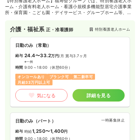
【特別養護老人ホーム】福寿会グループでは、特別養護老人ホ
ーム・介護有料老人ホーム・看護小規模多機能型居宅介護事業
所・保育園・こども園・デイサービス・グループホーム等、幅
広い福祉保育分野のサービスを提供しております。また、地域
社会における生活パートナーとして、支援を必要とする人、支
介護・福祉系
特別養護老人ホーム
正・准看護師
援をさせていただく人、お互いの信頼関係をもとに人と人のふ
れあいを通じて穏やかに過ごせるように、基本理念として掲
げ、地域に貢献をしております。
日勤のみ（常勤）
24.4〜33.2
給与
万円
/月
賞与3.7ヶ月
※一例
時間
9:00～18:00
（休憩60分）
オンコールあり
ブランク可
第二新卒可
月給33万円以上可
気になる
詳細を見る
一時募集休止
日勤のみ（パート）
1,250〜1,400
給与
時給
円
時間
9:00～18:00
（休憩60分）