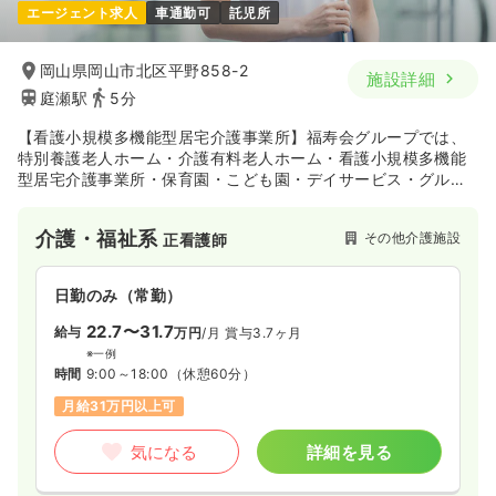
一時募集休止
日勤のみ（パート）
エージェント求人
車通勤可
託児所
給与
お問い合わせください
時間
8:45～17:15
（休憩60分）
岡山県岡山市北区平野858-2
施設詳細
日祝休み
担当業務未経験可
ブランク可
第二新卒可
庭瀬駅
5分
【看護小規模多機能型居宅介護事業所】福寿会グループでは、
気になる
詳細を見る
特別養護老人ホーム・介護有料老人ホーム・看護小規模多機能
型居宅介護事業所・保育園・こども園・デイサービス・グルー
プホーム等、幅広い福祉保育分野のサービスを提供しておりま
す。また、地域社会における生活パートナーとして、支援を必
介護・福祉系
その他介護施設
正看護師
要とする人、支援をさせていただく人、お互いの信頼関係をも
とに人と人のふれあいを通じて穏やかに過ごせるように、基本
理念として掲げ、地域に貢献をしております。
日勤のみ（常勤）
22.7〜31.7
給与
万円
/月
賞与3.7ヶ月
※一例
時間
9:00～18:00
（休憩60分）
月給31万円以上可
気になる
詳細を見る