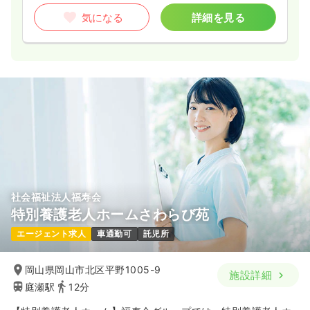
気になる
詳細を見る
社会福祉法人福寿会
特別養護老人ホームさわらび苑
エージェント求人
車通勤可
託児所
岡山県岡山市北区平野1005-9
施設詳細
庭瀬駅
12分