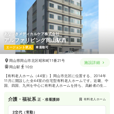
あなぶきメディカルケア株式会社
アルファリビング岡山駅西
エージェント求人
車通勤可
岡山県岡山市北区昭和町11番21号
施設詳細
岡山駅
10分
【有料老人ホーム（44室）】岡山市北区に位置する、2014年
11月に開設した全44室の住宅型有料老人ホームです。近畿、中
国、四国、九州を中心に有料老人ホームを持ち、高齢者の生活
を支えております。
介護・福祉系
有料老人ホーム
正・准看護師
2交代（常勤）