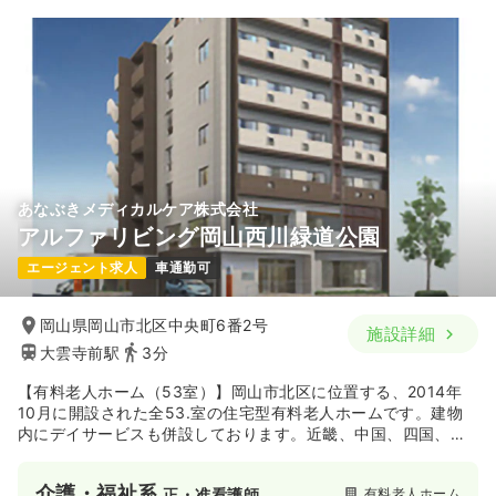
あなぶきメディカルケア株式会社
アルファリビング岡山西川緑道公園
エージェント求人
車通勤可
岡山県岡山市北区中央町6番2号
施設詳細
大雲寺前駅
3分
【有料老人ホーム（53室）】岡山市北区に位置する、2014年
10月に開設された全53.室の住宅型有料老人ホームです。建物
内にデイサービスも併設しております。近畿、中国、四国、九
州を中心に有料老人ホームを持ち、高齢者の生活を支えており
ます。
介護・福祉系
有料老人ホーム
正・准看護師