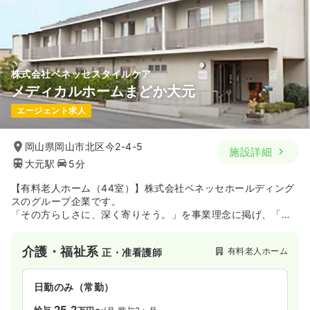
株式会社ベネッセスタイルケア
メディカルホームまどか大元
エージェント求人
岡山県岡山市北区今2-4-5
施設詳細
大元駅
5分
【有料老人ホーム（44室）】株式会社ベネッセホールディング
スのグループ企業です。
「その方らしさに、深く寄りそう。」を事業理念に掲げ、「自
分や自分の家族がしてもらいたいサービスを提供する」ことを
目指しています。
介護・福祉系
有料老人ホーム
正・准看護師
ホームには6種類のブランドがあり、有料老人ホームの居室数で
は国内最多を誇ります。
日勤のみ（常勤）
25.2
給与