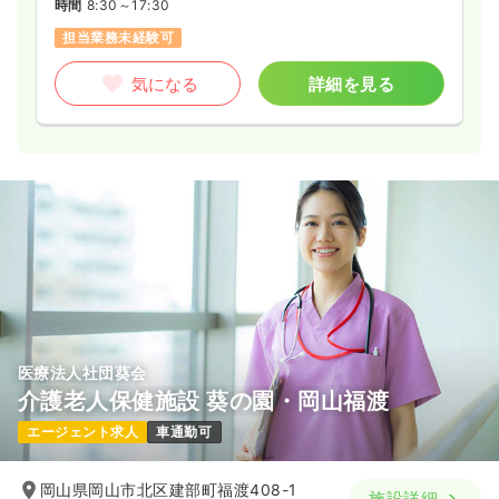
時間
8:30～17:30
担当業務未経験可
気になる
詳細を見る
医療法人社団葵会
介護老人保健施設 葵の園・岡山福渡
エージェント求人
車通勤可
岡山県岡山市北区建部町福渡408-1
施設詳細