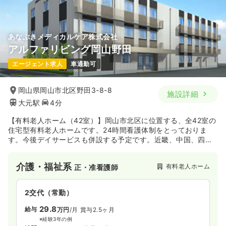
気になる
詳細を見る
あなぶきメディカルケア株式会社
アルファリビング岡山野田
エージェント求人
車通勤可
岡山県岡山市北区野田3-8-8
施設詳細
大元駅
4分
【有料老人ホーム（42室）】岡山市北区に位置する、全42室の
住宅型有料老人ホームです。24時間看護体制をとっておりま
す。今後デイサービスも併設する予定です。近畿、中国、四
国、九州を中心に有料老人ホームを持ち、高齢者の生活を支え
ております。
介護・福祉系
有料老人ホーム
正・准看護師
2交代（常勤）
29.8
給与
万円
/月
賞与2.5ヶ月
※経験3年の例