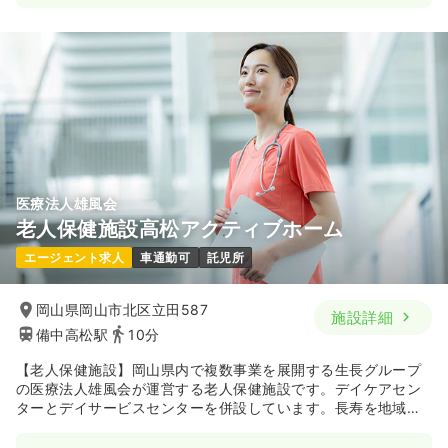
医療法人雄風会
老人保健施設高松アクティブホーム
エージェント求人
車通勤可
託児所
岡山県岡山市北区立田587
施設詳細
備中高松駅
10分
【老人保健施設】岡山県内で複数事業を展開する生長グループ
の医療法人雄風会が運営する老人保健施設です。デイケアセン
ターとデイサービスセンターを併設しています。長寿を地域と
共に支え合う、在宅支援施設の創造を目指すという理念の下、
利用者様の在宅復帰や在宅生活のサポートを実施し地域に貢献