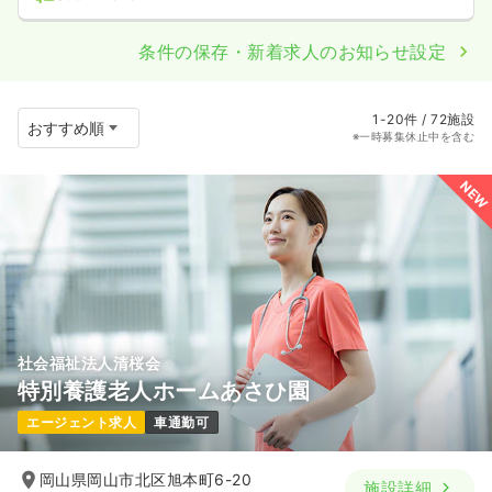
条件の保存・新着求人のお知らせ設定
1-20件 / 72施設
※一時募集休止中を含む
NEW
社会福祉法人清桜会
特別養護老人ホームあさひ園
エージェント求人
車通勤可
岡山県岡山市北区旭本町6-20
施設詳細