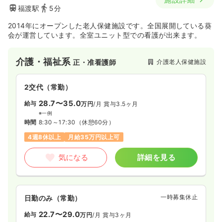
福渡駅
5分
2014年にオープンした老人保健施設です。全国展開している葵
会が運営しています。全室ユニット型での看護が出来ます。
介護・福祉系
介護老人保健施設
正・准看護師
2交代（常勤）
28.7〜35.0
給与
万円
/月
賞与3.5ヶ月
※一例
時間
8:30～17:30
（休憩60分）
4週8休以上
月給35万円以上可
気になる
詳細を見る
一時募集休止
日勤のみ（常勤）
22.7〜29.0
給与
万円
/月
賞与3ヶ月