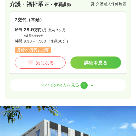
介護・福祉系
介護老人保健施設
正・准看護師
しています。
2交代（常勤）
28.9
給与
万円
/月
賞与3ヶ月
※経験4年の例
時間
8:30～17:00
（休憩60分）
月給28万円以上可
気になる
詳細を見る
介護・福祉系
デイケア・デイサービス
正・准看護師
すべての求人を見る
1
一時募集休止
日勤のみ（パート）
1,400
給与
時給
円
時間
9:00～16:00
土日休み
時給1,400円以上可