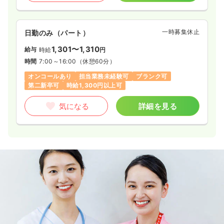
一時募集休止
日勤のみ（パート）
1,301〜1,310
給与
時給
円
時間
7:00～16:00
（休憩60分）
オンコールあり
担当業務未経験可
ブランク可
第二新卒可
時給1,300円以上可
気になる
詳細を見る