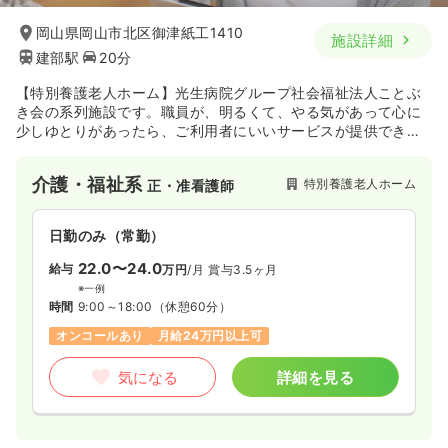
岡山県岡山市北区御津紙工1410
施設詳細
建部駅
20分
【特別養護老人ホーム】光生病院グループ社会福祉法人ことぶ
き会の系列施設です。職員が、明るくて、やる気があって心に
少しゆとりがあったら、ご利用者にいいサービスが提供できる
と思い運営を行っております。また、宇甘川荘の職員が、ご利
用者のお世話をするだけでなく、職員同士良く面倒をみて、教
介護・福祉系
特別養護老人ホーム
正・准看護師
え合ったり助け合って職員を育てております。美しい自然に抱
かれた広々したこの緑豊かな環境が、ご利用者が生活された
り、職員が成長していくのに良い環境です。
日勤のみ（常勤）
22.0〜24.0
給与
万円
/月
賞与3.5ヶ月
※一例
時間
9:00～18:00
（休憩60分）
オンコールあり
月給24万円以上可
気になる
詳細を見る