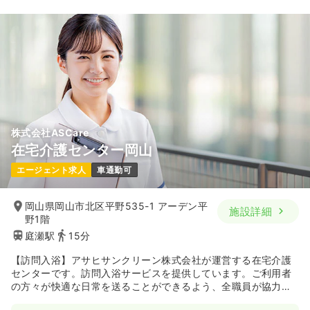
株式会社ASCare
在宅介護センター岡山
エージェント求人
車通勤可
岡山県岡山市北区平野535-1 アーデン平
施設詳細
野1階
庭瀬駅
15分
【訪問入浴】アサヒサンクリーン株式会社が運営する在宅介護
センターです。訪問入浴サービスを提供しています。ご利用者
の方々が快適な日常を送ることができるよう、全職員が協力
し、最良なサービスを提供しています。