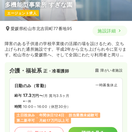
多機能型事業所 すぎな園
エージェント求人
愛媛県松山市北吉田町77番地95
施設詳細
障害のある子供達の学校卒業後の活躍の場を設けるため、立ち
上げられた通所施設です。平成2年から立ち上げられ今に至りま
す。松山市から愛媛県へ、そして全国にわたり利用者と周りの
関係者を巻き込んだベストな施設であり続けるため日々邁進さ
れています。
介護・福祉系
障がい者施設
正・准看護師
一時募集休止
日勤のみ（常勤）
17.3
給与
万円〜
/月
賞与3.5ヶ月
※一例
時間
10:00～16:00
（休憩30分）
土日祝休み
年間休日124日
担当業務未経験可
第二新卒可
月給17万円以上可