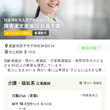
社会福祉法人西予総合福祉会
障害者支援施設 松葉学園
エージェント求人
車通勤可
愛媛県西予市宇和町神領534
施設詳細
卯之町駅
10分
高齢者施設・障がい者施設・児童養護施設・保育所等大小さま
ざま40以上の事業を運営しています。
「老人に生きがいを 障がい者には希望を 子どもには大きな夢
を」の基本理念の下、創立時の熱い思いを忘れることなく、
本多様化していく社会の要請に応じ、老人、障がい者、子ど
介護・福祉系
障がい者施設
正看護師
も、そして地域と「共に生き、共に歩み、共に育つ」を行動の
指針として、
総合的多角的な福祉サービスを展開しています。
一時募集休止
日勤のみ（常勤）
18.1
給与
万円〜
/月
賞与2回
※一例