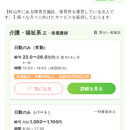
【松山市にある障害児施設、保育所を運営している法人で
す。】様々な方々に向けたサービスを提供しております。
介護・福祉系
障がい者施設
正・准看護師
日勤のみ（常勤）
23.0〜26.0
給与
万円
/月
賞与1.8ヶ月
※一例
時間
10:00～19:00
（休憩60分）
日祝休み
4週8休以上
月給26万円以上可
気になる
詳細を見る
一時募集休止
日勤のみ（パート）
1,000〜1,100
給与
時給
円
時間
8:30～17:30