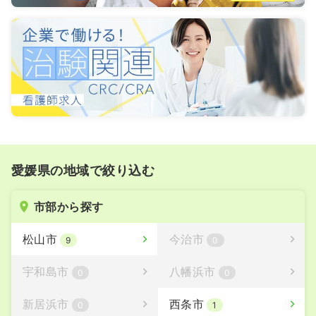
愛媛県の地域で絞り込む
市部から探す
松山市
今治市
9
0
宇和島市
八幡浜市
0
0
新居浜市
西条市
0
1