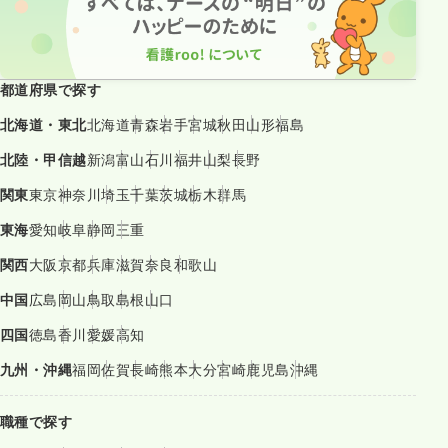
都道府県で探す
北海道・東北
北海道
青森
岩手
宮城
秋田
山形
福島
北陸・甲信越
新潟
富山
石川
福井
山梨
長野
関東
東京
神奈川
埼玉
千葉
茨城
栃木
群馬
東海
愛知
岐阜
静岡
三重
関西
大阪
京都
兵庫
滋賀
奈良
和歌山
中国
広島
岡山
鳥取
島根
山口
四国
徳島
香川
愛媛
高知
九州・沖縄
福岡
佐賀
長崎
熊本
大分
宮崎
鹿児島
沖縄
職種で探す