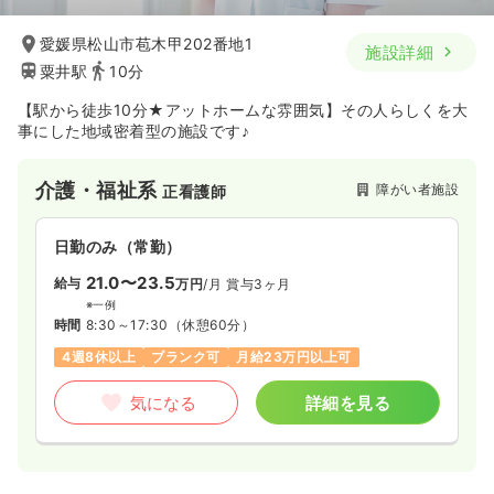
17.3
給与
万円〜
/月
賞与33.0万円〜
愛媛県松山市苞木甲202番地1
施設詳細
※一例
粟井駅
10分
時間
8:00～19:00
月給17万円以上可
【駅から徒歩10分★アットホームな雰囲気】その人らしくを大
事にした地域密着型の施設です♪
気になる
詳細を見る
介護・福祉系
障がい者施設
正看護師
一時募集休止
日勤のみ（パート）
日勤のみ（常勤）
1,000〜1,100
給与
21.0〜23.5
時給
円
給与
万円
/月
賞与3ヶ月
※一例
時間
8:00～19:00
時間
8:30～17:30
（休憩60分）
時給1,100円以上可
4週8休以上
ブランク可
月給23万円以上可
気になる
詳細を見る
気になる
詳細を見る