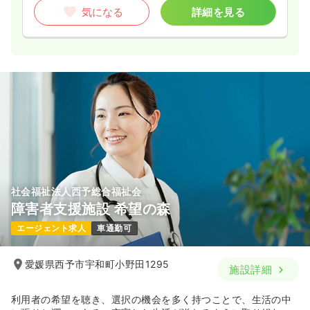
気になる
詳細を見る
社会福祉法人西予総合福祉会
障害者支援施設 希望の森
エージェント求人
車通勤可
愛媛県西予市宇和町小野田1295
施設詳細
利用者の希望を聴き、選択の機会を多く持つことで、生活の中