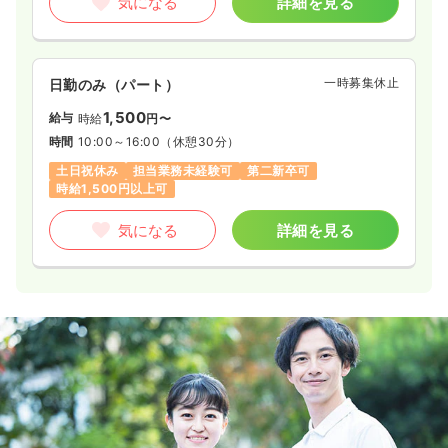
気になる
詳細を見る
一時募集休止
日勤のみ（パート）
1,500
給与
時給
円〜
時間
10:00～16:00
（休憩30分）
土日祝休み
担当業務未経験可
第二新卒可
時給1,500円以上可
気になる
詳細を見る