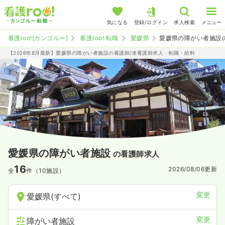
気になる
登録/ログイン
求人検索
メニュー
看護roo![カンゴルー]
看護roo! 転職
愛媛県
愛媛県の障がい者施設
【2026年8月最新】愛媛県の障がい者施設の看護師/准看護師求人・転職・給料
愛媛県の障がい者施設
の看護師求人
16
2026/08/06
更新
全
件（10施設）
変更
愛媛県(すべて)
変更
障がい者施設