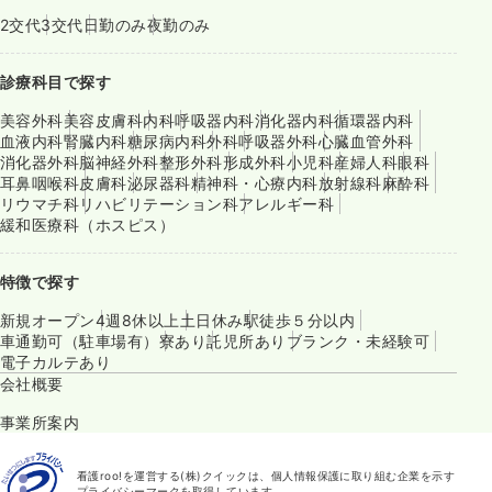
2交代
3交代
日勤のみ
夜勤のみ
診療科目で探す
美容外科
美容皮膚科
内科
呼吸器内科
消化器内科
循環器内科
血液内科
腎臓内科
糖尿病内科
外科
呼吸器外科
心臓血管外科
消化器外科
脳神経外科
整形外科
形成外科
小児科
産婦人科
眼科
耳鼻咽喉科
皮膚科
泌尿器科
精神科・心療内科
放射線科
麻酔科
リウマチ科
リハビリテーション科
アレルギー科
緩和医療科（ホスピス）
特徴で探す
新規オープン
4週8休以上
土日休み
駅徒歩５分以内
車通勤可（駐車場有）
寮あり
託児所あり
ブランク・未経験可
電子カルテあり
会社概要
事業所案内
看護roo!を運営する(株)クイックは、個人情報保護に取り組む企業を示す
プライバシーマークを取得しています。