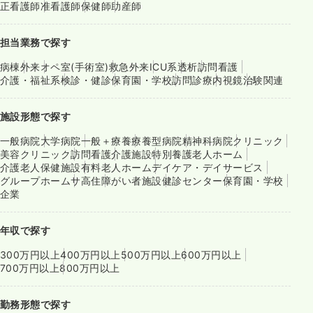
正看護師
准看護師
保健師
助産師
担当業務で探す
病棟
外来
オペ室(手術室)
救急外来
ICU系
透析
訪問看護
介護・福祉系
検診・健診
保育園・学校
訪問診療
内視鏡
治験関連
施設形態で探す
一般病院
大学病院
一般＋療養
療養型病院
精神科病院
クリニック
美容クリニック
訪問看護
介護施設
特別養護老人ホーム
介護老人保健施設
有料老人ホーム
デイケア・デイサービス
グループホーム
サ高住
障がい者施設
健診センター
保育園・学校
企業
年収で探す
300万円以上
400万円以上
500万円以上
600万円以上
700万円以上
800万円以上
勤務形態で探す