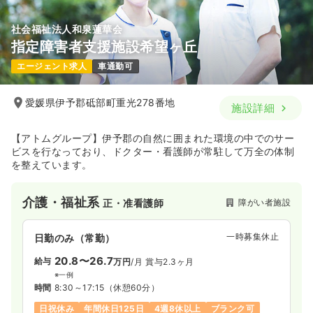
社会福祉法人和泉蓮華会
指定障害者支援施設希望ヶ丘
エージェント求人
車通勤可
愛媛県伊予郡砥部町重光278番地
施設詳細
【アトムグループ】伊予郡の自然に囲まれた環境の中でのサー
ビスを行なっており、ドクター・看護師が常駐して万全の体制
を整えています。
介護・福祉系
障がい者施設
正・准看護師
一時募集休止
日勤のみ（常勤）
20.8〜26.7
給与
万円
/月
賞与2.3ヶ月
※一例
時間
8:30～17:15
（休憩60分）
日祝休み
年間休日125日
4週8休以上
ブランク可