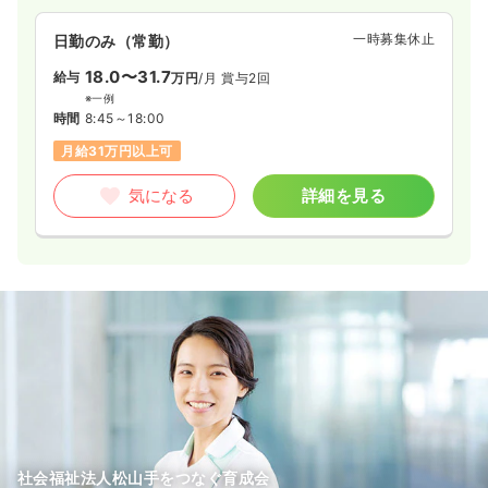
一時募集休止
日勤のみ（常勤）
18.0〜31.7
給与
万円
/月
賞与2回
※一例
時間
8:45～18:00
月給31万円以上可
気になる
詳細を見る
社会福祉法人松山手をつなぐ育成会