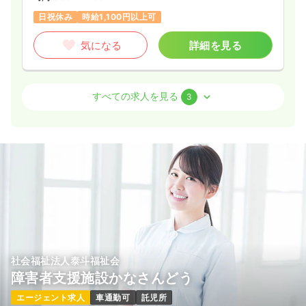
日祝休み
時給1,100円以上可
気になる
詳細を見る
訪問看護
障がい者施設
正看護師
すべての求人を見る
3
日勤のみ（常勤）
24.0〜28.0
給与
万円
/月
賞与2ヶ月
※一例
時間
8:30～17:30
（休憩60分）
4週8休以上
オンコールあり
月給28万円以上可
気になる
詳細を見る
社会福祉法人泰斗福祉会
その他
障がい者施設
正・准看護師
障害者支援施設かなさんどう
エージェント求人
車通勤可
託児所
一時募集休止
日勤のみ（常勤）