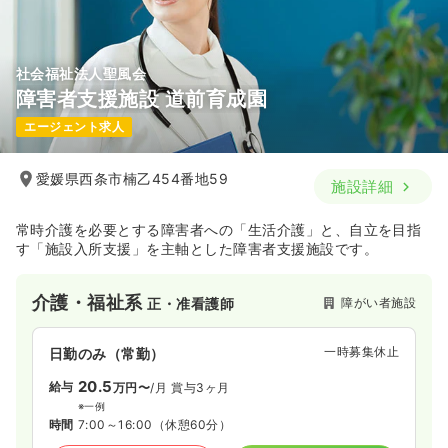
社会福祉法人聖風会
障害者支援施設 道前育成園
エージェント求人
愛媛県西条市楠乙454番地59
施設詳細
常時介護を必要とする障害者への「生活介護」と、自立を目指
す「施設入所支援」を主軸とした障害者支援施設です。
介護・福祉系
障がい者施設
正・准看護師
一時募集休止
日勤のみ（常勤）
20.5
給与
万円〜
/月
賞与3ヶ月
※一例
時間
7:00～16:00
（休憩60分）