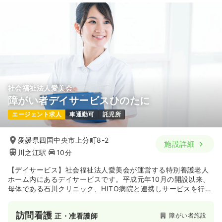
社会福祉法人愛美会
障がい者デイサービスひのたに
エージェント求人
車通勤可
託児所
愛媛県四国中央市上分町8-2
施設詳細
川之江駅
10分
【デイサービス】社会福祉法人愛美会が運営する特別養護老人
ホーム内にあるデイサービスです。平成元年10月の開設以来、
母体である石川クリニック、HITO病院と連携しサービスを行っ
ています。
訪問看護
障がい者施設
正・准看護師