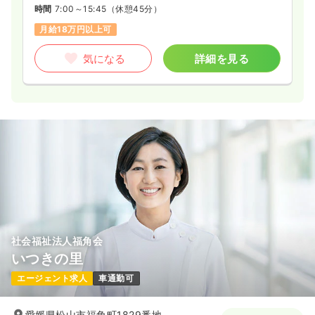
時間
7:00～15:45
（休憩45分）
月給18万円以上可
気になる
詳細を見る
社会福祉法人福角会
いつきの里
エージェント求人
車通勤可
愛媛県松山市福角町1829番地