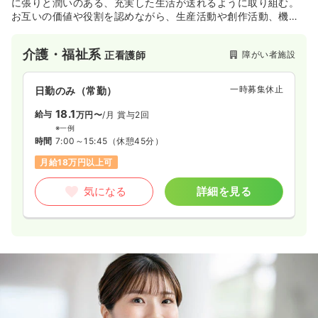
に張りと潤いのある、充実した生活が送れるように取り組む。
お互いの価値や役割を認めながら、生産活動や創作活動、機能
訓練等様々な活動を行い、基本的な生活リズムを作り、健康維
持を図ってます。
介護・福祉系
障がい者施設
正看護師
一時募集休止
日勤のみ（常勤）
18.1
給与
万円〜
/月
賞与2回
※一例
時間
7:00～15:45
（休憩45分）
月給18万円以上可
気になる
詳細を見る