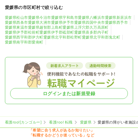
愛媛県の市区町村で絞り込む
愛媛県松山市
愛媛県今治市
愛媛県宇和島市
愛媛県八幡浜市
愛媛県新居浜市
愛媛県西条市
愛媛県大洲市
愛媛県伊予市
愛媛県四国中央市
愛媛県西予市
愛媛県東温市
愛媛県越智郡上島町
愛媛県上浮穴郡久万高原町
愛媛県伊予郡松前町
愛媛県伊予郡砥部町
愛媛県喜多郡内子町
愛媛県西宇和郡伊方町
愛媛県北宇和郡松野町
愛媛県北宇和郡鬼北町
愛媛県南宇和郡愛南町
ログインまたは新規登録
看護roo![カンゴルー]
看護roo! 転職
愛媛県
愛媛県の障がい者施設
「希望に合う求人があるか知りたい」
「転職するかどうか迷っている」など