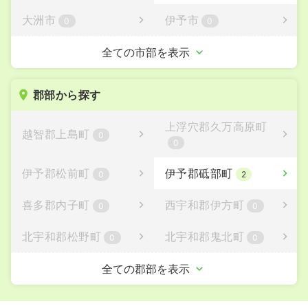
大洲市
伊予市
0
0
四国中央市
西予市
全ての市部を表示
1
2
東温市
1
郡部から探す
上浮穴郡久万高原町
越智郡上島町
0
0
伊予郡松前町
伊予郡砥部町
0
2
喜多郡内子町
西宇和郡伊方町
0
0
北宇和郡松野町
北宇和郡鬼北町
0
0
南宇和郡愛南町
全ての郡部を表示
0