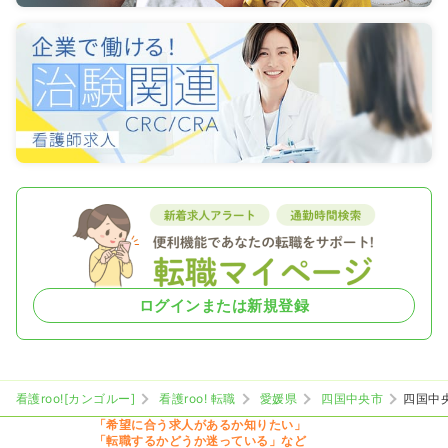
ログインまたは新規登録
看護roo![カンゴルー]
看護roo! 転職
愛媛県
四国中央市
四国中
「希望に合う求人があるか知りたい」
「転職するかどうか迷っている」など