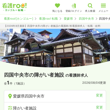
気になる
登録/ログイン
求人検索
メニュー
看護roo![カンゴルー]
看護roo! 転職
愛媛県
四国中央市
四国中
【2026年8月最新】四国中央市の障がい者施設の看護師/准看護師求人・転職・給料
四国中央市の障がい者施設
の看護師求人
1
2026/08/06
更新
全
件（1施設）
変更
愛媛県四国中央市
変更
障がい者施設