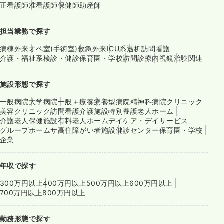
正看護師
准看護師
保健師
助産師
担当業務で探す
病棟
外来
オペ室(手術室)
救急外来
ICU系
透析
訪問看護
介護・福祉系
検診・健診
保育園・学校
訪問診療
内視鏡
治験関連
施設形態で探す
一般病院
大学病院
一般＋療養
療養型病院
精神科病院
クリニック
美容クリニック
訪問看護
介護施設
特別養護老人ホーム
介護老人保健施設
有料老人ホーム
デイケア・デイサービス
グループホーム
サ高住
障がい者施設
健診センター
保育園・学校
企業
年収で探す
300万円以上
400万円以上
500万円以上
600万円以上
700万円以上
800万円以上
勤務形態で探す