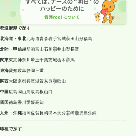
都道府県で探す
北海道・東北
北海道
青森
岩手
宮城
秋田
山形
福島
北陸・甲信越
新潟
富山
石川
福井
山梨
長野
関東
東京
神奈川
埼玉
千葉
茨城
栃木
群馬
東海
愛知
岐阜
静岡
三重
関西
大阪
京都
兵庫
滋賀
奈良
和歌山
中国
広島
岡山
鳥取
島根
山口
四国
徳島
香川
愛媛
高知
九州・沖縄
福岡
佐賀
長崎
熊本
大分
宮崎
鹿児島
沖縄
職種で探す