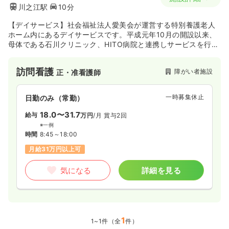
川之江駅
10分
【デイサービス】社会福祉法人愛美会が運営する特別養護老人
ホーム内にあるデイサービスです。平成元年10月の開設以来、
母体である石川クリニック、HITO病院と連携しサービスを行っ
ています。
訪問看護
障がい者施設
正・准看護師
一時募集休止
日勤のみ（常勤）
18.0〜31.7
給与
万円
/月
賞与2回
※一例
時間
8:45～18:00
月給31万円以上可
気になる
詳細を見る
1
1~1件（全
件）