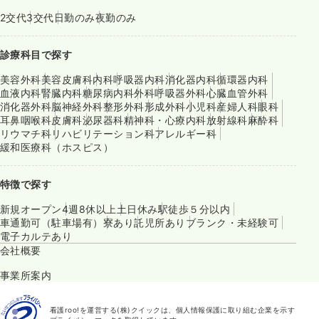
2交代
3交代
日勤のみ
夜勤のみ
診療科目で探す
美容外科
美容皮膚科
内科
呼吸器内科
消化器内科
循環器内科
血液内科
腎臓内科
糖尿病内科
外科
呼吸器外科
心臓血管外科
消化器外科
脳神経外科
整形外科
形成外科
小児科
産婦人科
眼科
耳鼻咽喉科
皮膚科
泌尿器科
精神科・心療内科
放射線科
麻酔科
リウマチ科
リハビリテーション科
アレルギー科
緩和医療科（ホスピス）
特徴で探す
新規オープン
4週8休以上
土日休み
駅徒歩５分以内
車通勤可（駐車場有）
寮あり
託児所あり
ブランク・未経験可
電子カルテあり
会社概要
事業所案内
看護roo!を運営する(株)クイックは、個人情報保護に取り組む企業を示す