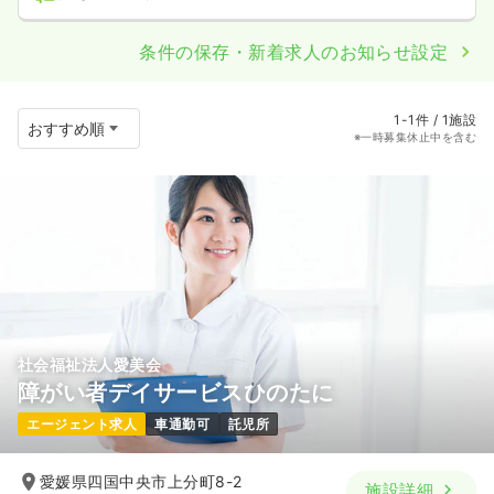
条件の保存・新着求人のお知らせ設定
1-1件 / 1施設
※一時募集休止中を含む
社会福祉法人愛美会
障がい者デイサービスひのたに
エージェント求人
車通勤可
託児所
愛媛県四国中央市上分町8-2
施設詳細