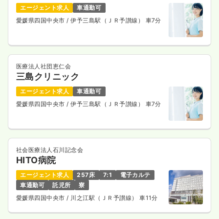
エージェント求人
車通勤可
愛媛県四国中央市
/ 伊予三島駅（ＪＲ予讃線） 車7分
医療法人社団恵仁会
三島クリニック
エージェント求人
車通勤可
愛媛県四国中央市
/ 伊予三島駅（ＪＲ予讃線） 車7分
社会医療法人石川記念会
HITO病院
エージェント求人
257床
7:1
電子カルテ
車通勤可
託児所
寮
愛媛県四国中央市
/ 川之江駅（ＪＲ予讃線） 車11分