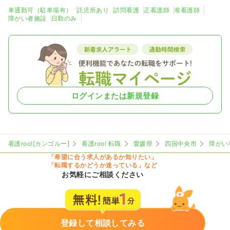
車通勤可（駐車場有）
託児所あり
訪問看護
正看護師
准看護師
障がい者施設
日勤のみ
ログインまたは新規登録
看護roo![カンゴルー]
看護roo! 転職
愛媛県
四国中央市
障がい
「希望に合う求人があるか知りたい」
「転職するかどうか迷っている」など
お気軽にご相談ください
登録して相談してみる