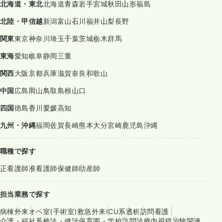
北海道・東北
北海道
青森
岩手
宮城
秋田
山形
福島
北陸・甲信越
新潟
富山
石川
福井
山梨
長野
関東
東京
神奈川
埼玉
千葉
茨城
栃木
群馬
東海
愛知
岐阜
静岡
三重
関西
大阪
京都
兵庫
滋賀
奈良
和歌山
中国
広島
岡山
鳥取
島根
山口
四国
徳島
香川
愛媛
高知
九州・沖縄
福岡
佐賀
長崎
熊本
大分
宮崎
鹿児島
沖縄
職種で探す
正看護師
准看護師
保健師
助産師
担当業務で探す
病棟
外来
オペ室(手術室)
救急外来
ICU系
透析
訪問看護
介護・福祉系
検診・健診
保育園・学校
訪問診療
内視鏡
治験関連