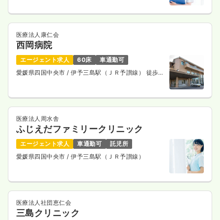
医療法人康仁会
西岡病院
エージェント求人
60床
車通勤可
愛媛県四国中央市
/ 伊予三島駅（ＪＲ予讃線） 徒歩8
分
医療法人周水舎
ふじえだファミリークリニック
エージェント求人
車通勤可
託児所
愛媛県四国中央市
/ 伊予三島駅（ＪＲ予讃線）
医療法人社団恵仁会
三島クリニック