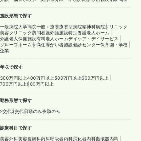
施設形態で探す
一般病院
大学病院
一般＋療養
療養型病院
精神科病院
クリニック
美容クリニック
訪問看護
介護施設
特別養護老人ホーム
介護老人保健施設
有料老人ホーム
デイケア・デイサービス
グループホーム
サ高住
障がい者施設
健診センター
保育園・学校
企業
年収で探す
300万円以上
400万円以上
500万円以上
600万円以上
700万円以上
800万円以上
勤務形態で探す
2交代
3交代
日勤のみ
夜勤のみ
診療科目で探す
美容外科
美容皮膚科
内科
呼吸器内科
消化器内科
循環器内科