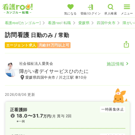
気になる
登録/ログイン
求人検索
メニュー
看護roo![カンゴルー]
看護roo! 転職
愛媛県
四国中央市
障がい
訪問看護
日勤のみ / 常勤
エージェント求人
月給31万円以上可
社会福祉法人愛美会
施設情報
障がい者デイサービスひのたに
愛媛県四国中央市 / 川之江駅 車10分
2026/08/06 更新
正看護師
一時募集休止
18.0〜31.7
賞与 2回
万円
/月
※一例