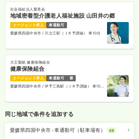
社会福祉法人愛美会
地域密着型介護老人福祉施設 山田井の郷
エージェント求人
車通勤可
愛媛県四国中央市
/ 川之江駅（ＪＲ予讃線） 車10分
大王製紙 健康保険組合
健康保険組合
エージェント求人
車通勤可
寮
愛媛県四国中央市
/ 伊予三島駅（ＪＲ予讃線） 車10
分
同じ地域で条件を追加する
愛媛県四国中央市
×
車通勤可（駐車場有）
68