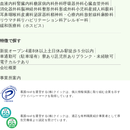
血液内科
腎臓内科
糖尿病内科
外科
呼吸器外科
心臓血管外科
消化器外科
脳神経外科
整形外科
形成外科
小児科
産婦人科
眼科
耳鼻咽喉科
皮膚科
泌尿器科
精神科・心療内科
放射線科
麻酔科
リウマチ科
リハビリテーション科
アレルギー科
緩和医療科（ホスピス）
特徴で探す
新規オープン
4週8休以上
土日休み
駅徒歩５分以内
車通勤可（駐車場有）
寮あり
託児所あり
ブランク・未経験可
電子カルテあり
会社概要
事業所案内
看護roo!を運営する(株)クイックは、個人情報保護に取り組む企業を示す
プライバシーマークを取得しています。
看護roo!を運営する(株)クイックは、適正な有料職業紹介事業者として厚
生労働省より認定を受けています。