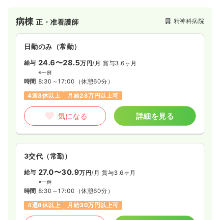
看護・デイケア・グループホームなど退院支援から在宅復帰後
の支援まで幅広い分野で、地域の精神医療に携わっている病院
病棟
その他
精神科病院
正・准看護師
一般＋療養
正看護師
です。
日勤のみ（常勤）
一時募集休止
日勤のみ（常勤）
24.6〜28.5
25.0〜30.0
給与
万円
/月
賞与3.6ヶ月
給与
万円
/月
賞与2.23ヶ月
※一例
※一例
時間
8:30～17:00
（休憩60分）
時間
9:00～17:00
（休憩60分）
4週8休以上
月給28万円以上可
土日祝休み
年間休日124日
担当業務未経験可
月給30万円以上可
気になる
詳細を見る
気になる
詳細を見る
3交代（常勤）
27.0〜30.9
給与
万円
/月
賞与3.6ヶ月
※一例
時間
8:30～17:00
（休憩60分）
4週8休以上
月給30万円以上可