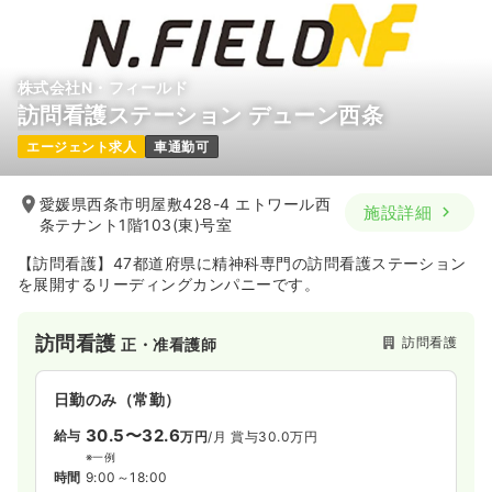
月給26万円以上可
気になる
詳細を見る
株式会社N・フィールド
訪問看護ステーション デューン西条
介護・福祉系
一般病院
正・准看護師
エージェント求人
車通勤可
日勤のみ（パート）
愛媛県西条市明屋敷428-4 エトワール西
施設詳細
1,600
給与
時給
円
条テナント1階103(東)号室
時間
8:15～15:30
（休憩45分）
【訪問看護】47都道府県に精神科専門の訪問看護ステーション
日祝休み
時給1,300円以上可
を展開するリーディングカンパニーです。
気になる
詳細を見る
訪問看護
訪問看護
正・准看護師
透析
一般病院
正看護師
日勤のみ（常勤）
30.5〜32.6
給与
万円
/月
賞与30.0万円
日勤のみ（常勤）
※一例
時間
9:00～18:00
22.4〜29.9
給与
万円
/月
賞与3ヶ月