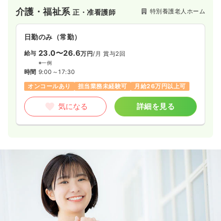
介護・福祉系
特別養護老人ホーム
正・准看護師
日勤のみ（常勤）
23.0〜26.6
給与
万円
/月
賞与2回
※一例
時間
9:00～17:30
オンコールあり
担当業務未経験可
月給26万円以上可
気になる
詳細を見る