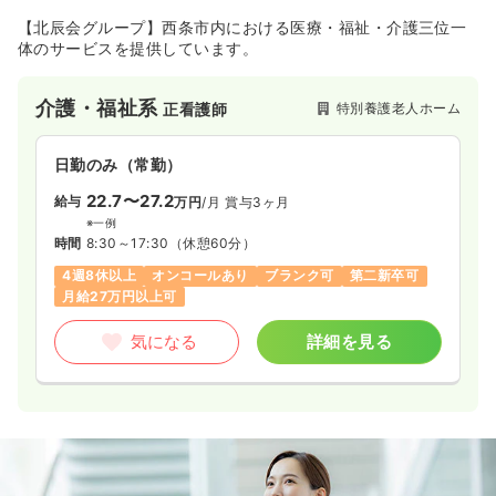
【北辰会グループ】西条市内における医療・福祉・介護三位一
体のサービスを提供しています。
介護・福祉系
特別養護老人ホーム
正看護師
日勤のみ（常勤）
22.7〜27.2
給与
万円
/月
賞与3ヶ月
※一例
時間
8:30～17:30
（休憩60分）
4週8休以上
オンコールあり
ブランク可
第二新卒可
月給27万円以上可
気になる
詳細を見る