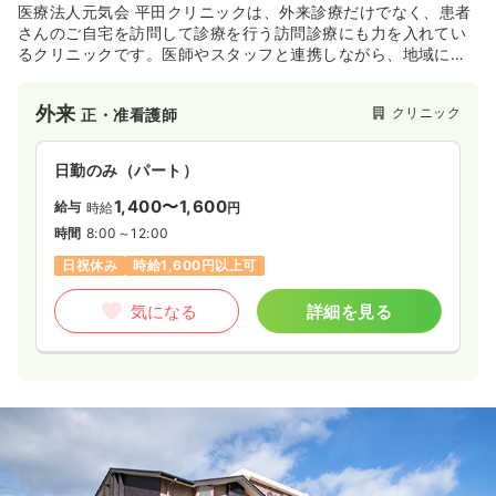
医療法人元気会 平田クリニックは、外来診療だけでなく、患者
さんのご自宅を訪問して診療を行う訪問診療にも力を入れてい
るクリニックです。医師やスタッフと連携しながら、地域に密
着した医療を提供しています。幅広い経験を積むことができ、
やりがいを感じられる職場です。
外来
クリニック
正・准看護師
日勤のみ（パート）
1,400〜1,600
給与
時給
円
時間
8:00～12:00
日祝休み
時給1,600円以上可
気になる
詳細を見る