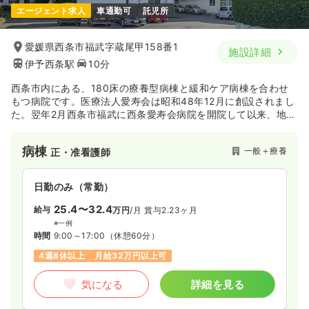
エージェント求人
車通勤可
託児所
日勤のみ（常勤）
25.8
給与
万円〜
/月
賞与4.2ヶ月
愛媛県西条市福武字蔵尾甲158番1
施設詳細
※経験5年の例
伊予西条駅
10分
時間
8:30～17:00
（休憩60分）
日祝休み
4週8休以上
月給25万円以上可
西条市内にある、180床の療養型病棟と緩和ケア病棟を合わせ
もつ病院です。医療法人愛寿会は昭和48年12月に創設されまし
た。翌年2月西条市福武に西条愛寿会病院を開院して以来、地域
気になる
詳細を見る
における高齢者の中核病院として従事され、現在は、老人保健
施設、特別養護老人ホーム、デイサービスセンター等、多岐に
病棟
一般＋療養
正・准看護師
渡る幅広い医療と介護の分野で地域に貢献されています。
外来
一般＋療養
正・准看護師
日勤のみ（常勤）
日勤のみ（パート）
25.4〜32.4
給与
万円
/月
賞与2.23ヶ月
1,200〜1,800
給与
時給
円
※一例
時間
9:00～17:00
（休憩60分）
時間
8:30～17:00
（休憩60分）
4週8休以上
月給32万円以上可
日祝休み
時給1,800円以上可
気になる
詳細を見る
気になる
詳細を見る