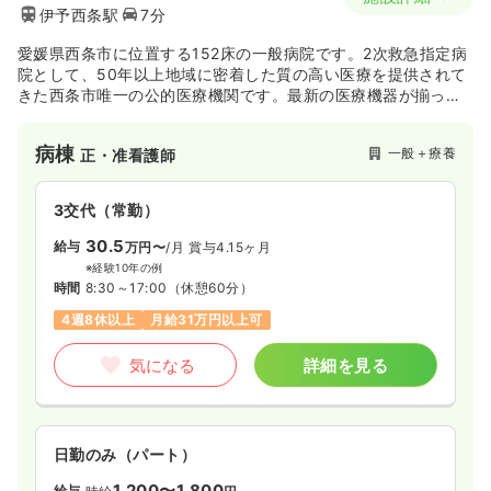
伊予西条駅
7分
愛媛県西条市に位置する152床の一般病院です。2次救急指定病
院として、50年以上地域に密着した質の高い医療を提供されて
きた西条市唯一の公的医療機関です。最新の医療機器が揃って
おり、がん治療･救急医療･予防医学･生活習慣病医療･循環器医
療に力を入れています。
病棟
一般＋療養
正・准看護師
3交代（常勤）
30.5
給与
万円〜
/月
賞与4.15ヶ月
※経験10年の例
時間
8:30～17:00
（休憩60分）
4週8休以上
月給31万円以上可
気になる
詳細を見る
日勤のみ（パート）
1,200〜1,800
給与