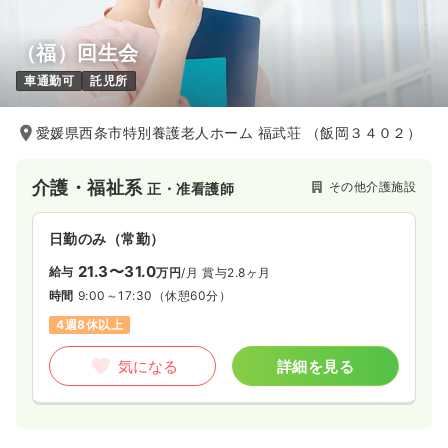
（福）回生会
車通勤可
託児所
愛媛県西条市特別養護老人ホーム 福武荘 （飯岡３４０２）
介護・福祉系
その他介護施設
正・准看護師
日勤のみ（常勤）
21.3〜31.0
給与
万円
/月
賞与2.8ヶ月
時間
9:00～17:30
（休憩60分）
4週8休以上
気になる
詳細を見る