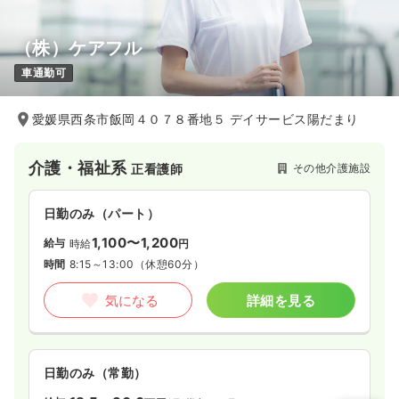
（株）ケアフル
車通勤可
愛媛県西条市飯岡４０７８番地５ デイサービス陽だまり
介護・福祉系
その他介護施設
正看護師
日勤のみ（パート）
1,100〜1,200
給与
時給
円
時間
8:15～13:00
（休憩60分）
気になる
詳細を見る
日勤のみ（常勤）