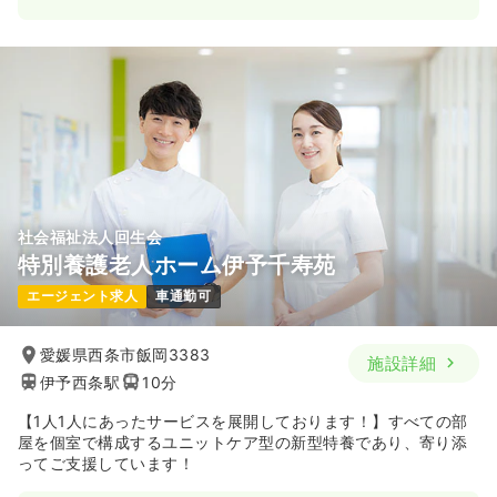
一時募集休止
日勤のみ（常勤）
23.5〜25.4
給与
万円
/月
賞与2ヶ月
※一例
時間
9:00～17:00
（休憩60分）
日祝休み
オンコールあり
ブランク可
第二新卒可
月給25万円以上可
気になる
詳細を見る
社会福祉法人回生会
特別養護老人ホーム伊予千寿苑
エージェント求人
車通勤可
愛媛県西条市飯岡3383
施設詳細
伊予西条駅
10分
【1人1人にあったサービスを展開しております！】すべての部
屋を個室で構成するユニットケア型の新型特養であり、寄り添
ってご支援しています！