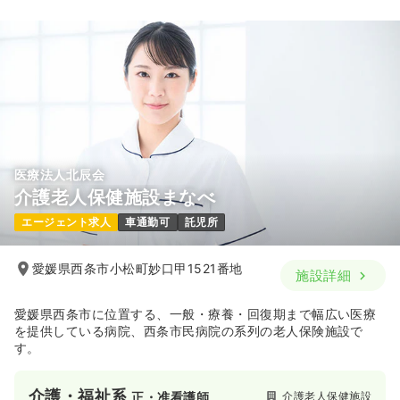
医療法人北辰会
介護老人保健施設まなべ
エージェント求人
車通勤可
託児所
愛媛県西条市小松町妙口甲1521番地
施設詳細
愛媛県西条市に位置する、一般・療養・回復期まで幅広い医療
を提供している病院、西条市民病院の系列の老人保険施設で
す。
介護・福祉系
介護老人保健施設
正・准看護師