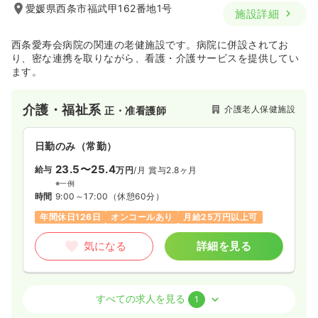
愛媛県西条市福武甲162番地1号
施設詳細
西条愛寿会病院の関連の老健施設です。病院に併設されてお
り、密な連携を取りながら、看護・介護サービスを提供してい
ます。
介護・福祉系
介護老人保健施設
正・准看護師
日勤のみ（常勤）
23.5〜25.4
給与
万円
/月
賞与2.8ヶ月
※一例
時間
9:00～17:00
（休憩60分）
年間休日126日
オンコールあり
月給25万円以上可
気になる
詳細を見る
訪問看護
訪問看護
正看護師
すべての求人を見る
1