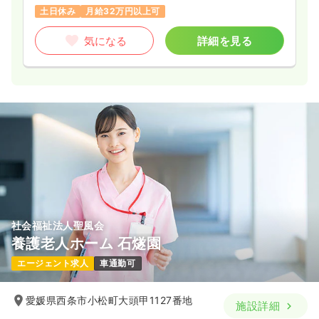
※一例
土日休み
月給32万円以上可
時間
8:00～17:00
（休憩60分）
気になる
詳細を見る
年間休日135日
4週8休以上
月給29万円以上可
気になる
詳細を見る
訪問看護
一般病院
正看護師
一時募集休止
日勤のみ（常勤）
23.2〜32.3
給与
万円
/月
賞与4.4ヶ月
※一例
時間
8:30～17:15
（休憩45分）
社会福祉法人聖風会
日曜休み
年間休日122日
4週8休以上
オンコールあり
養護老人ホーム 石燧園
月給32万円以上可
エージェント求人
車通勤可
気になる
詳細を見る
愛媛県西条市小松町大頭甲1127番地
施設詳細