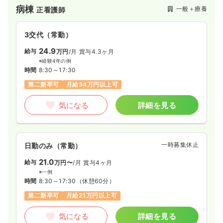
病室・居室は全室個室な事に加え、玄関の広いエントランスや
病棟
一般＋療養
正看護師
カフェテリアなど、快適に日々を過ごすための工夫が随所に散
りばめられています。
3交代（常勤）
24.9
給与
万円
/月
賞与4.3ヶ月
※経験4年の例
時間
8:30～17:30
第二新卒可
月給34万円以上可
気になる
詳細を見る
一時募集休止
日勤のみ（常勤）
21.0
給与
万円〜
/月
賞与4ヶ月
※一例
時間
8:30～17:30
（休憩60分）
第二新卒可
月給21万円以上可
気になる
詳細を見る