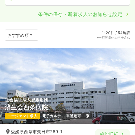
条件の保存・新着求人のお知らせ設定
1-20件 / 54施設
※一時募集休止中を含む
社会福祉法人恩賜財団
済生会西条病院
エージェント求人
電子カルテ
車通勤可
寮
愛媛県西条市朔日市269-1
施設詳細