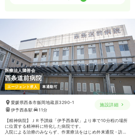
気になる
詳細を見る
一時募集休止
日勤のみ（常勤）
その他
20.4〜30.4
その他介護施設
保健師
給与
万円
/月
賞与1.65ヶ月
※一例
時間
9:00～17:00
（休憩60分）
一時募集休止
日勤のみ（常勤）
土日祝休み
年間休日124日
ブランク可
第二新卒可
25.8
給与
万円〜
/月
賞与4.2ヶ月
月給30万円以上可
※経験5年の例
時間
8:30～17:00
（休憩60分）
気になる
詳細を見る
日祝休み
月給25万円以上可
医療法人隣善会
西条道前病院
気になる
詳細を見る
一時募集休止
日勤のみ（パート）
エージェント求人
車通勤可
1,400
給与
時給
円〜
時間
9:00～17:00
（休憩60分）
愛媛県西条市飯岡地蔵原3290-1
施設詳細
伊予西条駅
11分
土日祝休み
ブランク可
第二新卒可
時給1,400円以上可
【精神病院】ＪＲ予讃線「伊予西条駅」より車で10分程の場所
に位置する精神科に特化した病院です。
気になる
詳細を見る
入院による治療のみならず、作業療法をはじめ外来通院・訪問