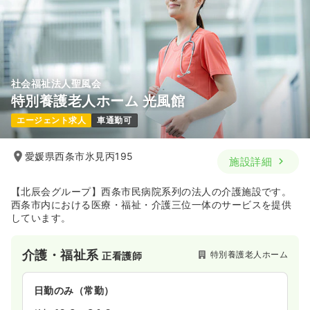
社会福祉法人聖風会
特別養護老人ホーム 光風館
エージェント求人
車通勤可
愛媛県西条市氷見丙195
施設詳細
【北辰会グループ】西条市民病院系列の法人の介護施設です。
西条市内における医療・福祉・介護三位一体のサービスを提供
しています。
介護・福祉系
特別養護老人ホーム
正看護師
日勤のみ（常勤）