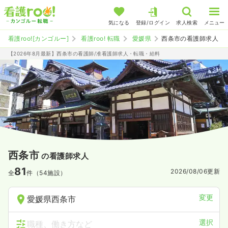
気になる
登録/ログイン
求人検索
メニュー
看護roo![カンゴルー]
看護roo! 転職
愛媛県
西条市の看護師求人
【2026年8月最新】西条市の看護師/准看護師求人・転職・給料
西条市
の看護師求人
81
2026/08/06
更新
全
件（54施設）
変更
愛媛県西条市
選択
職種、働き方など