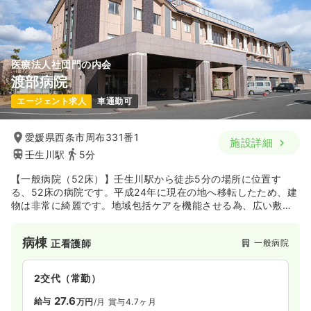
医療法人社団門の内会
渡部病院
エージェント求人
車通勤可
愛媛県西条市周布331番1
施設詳細
壬生川駅
5分
【一般病院（52床）】壬生川駅から徒歩5分の場所に位置す
る、52床の病院です。平成24年に現在の地へ移転したため、建
物は非常に綺麗です。地域包括ケアを機能させる為、広い敷地
にゆったりと病院、老人保健施設、 特別養護老人ホームをまと
まめて建てており、総合的なサービスを提供出来る環境が整っ
病棟
一般病院
正看護師
ています。
2交代（常勤）
27.6
給与
万円
/月
賞与4.7ヶ月