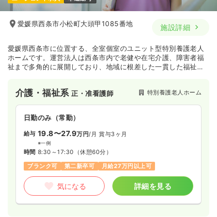
愛媛県西条市小松町大頭甲1085番地
施設詳細
愛媛県西条市に位置する、全室個室のユニット型特別養護老人
ホームです。運営法人は西条市内で老健や在宅介護、障害者福
祉まで多角的に展開しており、地域に根差した一貫した福祉サ
ービスを提供しています。
介護・福祉系
特別養護老人ホーム
正・准看護師
日勤のみ（常勤）
19.8〜27.9
給与
万円
/月
賞与3ヶ月
※一例
時間
8:30～17:30
（休憩60分）
ブランク可
第二新卒可
月給27万円以上可
気になる
詳細を見る