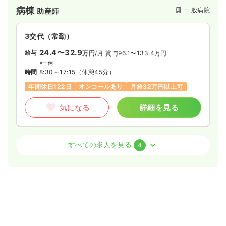
は、研修会への積極的な参加へのサポートなど、人を育てる風
病棟
一般病院
助産師
土が根付いています。
3交代（常勤）
24.4〜32.9
給与
万円
/月
賞与96.1〜133.4万円
※一例
時間
8:30～17:15
（休憩45分）
年間休日122日
オンコールあり
月給32万円以上可
気になる
詳細を見る
病棟
一般病院
正看護師
すべての求人を見る
4
3交代（常勤）
26.5
給与
万円〜
/月
賞与4.8ヶ月
※一例
時間
8:30～17:15
（休憩45分）
年間休日122日
4週8休以上
ブランク可
第二新卒可