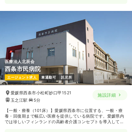
医療法人北辰会
西条市民病院
エージェント求人
車通勤可
託児所
愛媛県西条市小松町妙口甲1521
施設詳細
玉之江駅
5分
【一般・療養（101床）】愛媛県西条市に位置する、一般・療
養・回復期まで幅広い医療を提供している病院です。愛媛県内
では珍しいフィンランドの高齢者介護コンセプトを導入してお
り、高齢者の方が出来るだけ長い間幸せな生活が送れるよう、