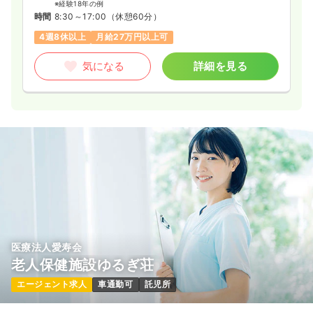
※経験18年の例
時間
8:30～17:00
（休憩60分）
4週8休以上
月給27万円以上可
気になる
詳細を見る
医療法人愛寿会
老人保健施設ゆるぎ荘
エージェント求人
車通勤可
託児所