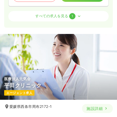
外来
一般＋療養
正看護師
すべての求人を見る
1
一時募集休止
日勤のみ（常勤）
21.0〜28.5
給与
万円
/月
賞与4.3ヶ月
※一例
時間
8:30～17:00
（休憩60分）
日祝休み
4週8休以上
担当業務未経験可
月給28万円以上可
気になる
詳細を見る
医療法人元気会
平田クリニック
エージェント求人
愛媛県西条市周布2172-1
施設詳細