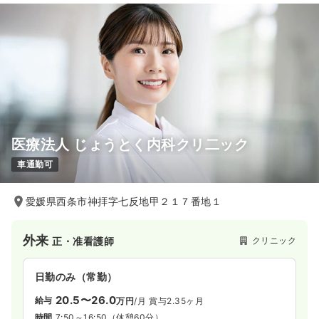
医療法人 じょうとく内科クリ二ック
車通勤可
愛媛県西条市神拝字七反地甲２１７番地１
外来
クリニック
正・准看護師
日勤のみ（常勤）
20.5〜26.0
給与
万円
/月
賞与2.35ヶ月
時間
7:50～16:50
（休憩60分）