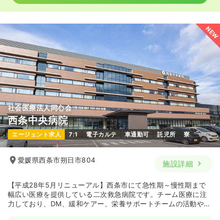
NEW
社会医療法人同心会
西条中央病院
エージェント求人
7:1
電子カルテ
車通勤可
託児所
寮
愛媛県西条市朔日市804
施設詳細
【平成28年5月リニューアル】西条市にて急性期～慢性期まで
幅広い医療を提供している二次救急病院です。チーム医療に注
力しており、DM、緩和ケアー、栄養サポートチームの活動や、
他部門との連携を強化しています。また、人材育成に関して