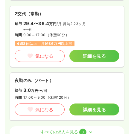
2交代（常勤）
一時募集休止
日勤のみ（常勤）
29.4〜36.4
29.5
給与
万円
/月
賞与2.23ヶ月
給与
万円〜
/月
賞与4.2ヶ月
※一例
※経験10年の例
時間
9:00～17:00
（休憩60分）
時間
8:30～17:00
（休憩60分）
4週8休以上
月給36万円以上可
日祝休み
月給29万円以上可
気になる
詳細を見る
気になる
詳細を見る
透析
一般＋療養
正・准看護師
夜勤のみ（パート）
3.0
給与
万円〜
/回
日勤のみ（常勤）
時間
17:00～9:00
（休憩120分）
31.9
給与
万円
/月
賞与4.15ヶ月
※経験32年の例
気になる
詳細を見る
時間
7:30～16:00
（休憩60分）
日曜休み
担当業務未経験可
月給34万円以上可
外来
一般＋療養
正・准看護師
すべての求人を見る
3