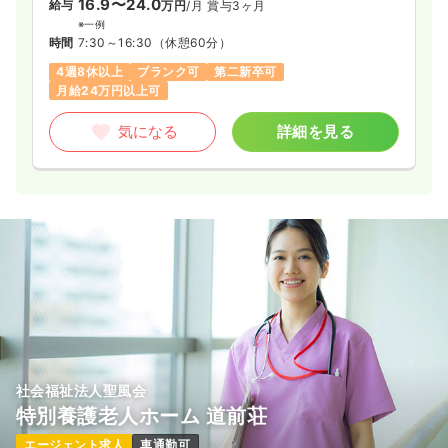
16.9〜24.0
給与
万円
/月
賞与3ヶ月
※一例
時間
7:30～16:30
（休憩60分）
4週8休以上
ブランク可
第二新卒可
月給24万円以上可
気になる
詳細を見る
社会福祉法人聖風会
特別養護老人ホーム 道前荘
エージェント求人
車通勤可