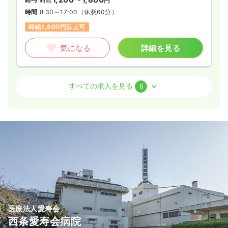
時給
円
時間
8:30～17:00
（休憩60分）
時給1,800円以上可
気になる
詳細を見る
外来
一般＋療養
認定看護師
すべての求人を見る
6
日勤のみ（常勤）
21.6〜33.5
給与
万円
/月
賞与4.15ヶ月
※一例
時間
8:30～17:00
（休憩60分）
日祝休み
月給33万円以上可
気になる
詳細を見る
医療法人愛寿会
外来
一般＋療養
保健師
西条愛寿会病院