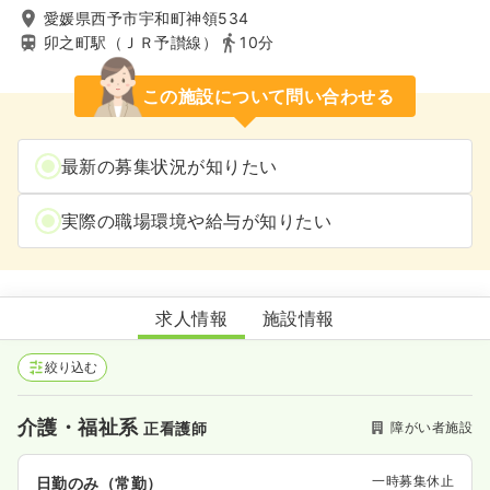
愛媛県西予市宇和町神領534
卯之町駅（ＪＲ予讃線）
10分
この施設について問い合わせる
最新の募集状況が知りたい
実際の職場環境や給与が知りたい
障害者支援施設 松葉学園
求人情報
施設情報
絞り込む
介護・福祉系
障がい者施設
正看護師
一時募集休止
日勤のみ（常勤）