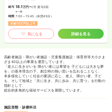
18.1
給与
万円〜
/月
賞与2回
※一例
時間
7:00～15:45
（休憩45分）
月給18万円以上可
気になる
詳細を見る
高齢者施設・障がい者施設・児童養護施設・保育所等大小さま
ざま40以上の事業を運営しています。
「老人に生きがいを 障がい者には希望を 子どもには大きな夢
を」の基本理念の下、創立時の熱い思いを忘れることなく、
本多様化していく社会の要請に応じ、老人、障がい者、子ど
も、そして地域と「共に生き、共に歩み、共に育つ」を行動の
指針として、
総合的多角的な福祉サービスを展開しています。
施設形態・診療科目