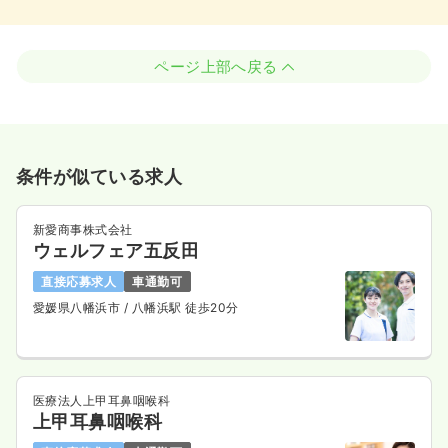
ページ上部へ戻る
条件が似ている求人
新愛商事株式会社
ウェルフェア五反田
直接応募求人
車通勤可
愛媛県八幡浜市
/ 八幡浜駅 徒歩20分
医療法人上甲耳鼻咽喉科
上甲耳鼻咽喉科