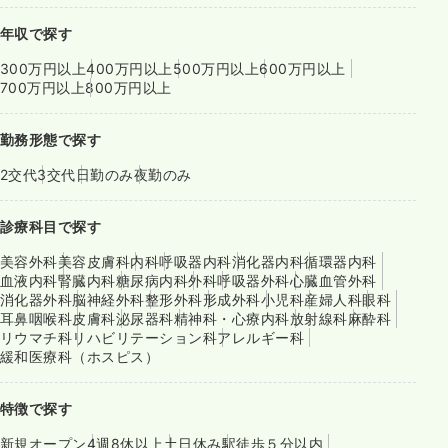
年収で探す
300万円以上
400万円以上
500万円以上
600万円以上
700万円以上
800万円以上
勤務形態で探す
2交代
3交代
日勤のみ
夜勤のみ
診療科目で探す
美容外科
美容皮膚科
内科
呼吸器内科
消化器内科
循環器内科
血液内科
腎臓内科
糖尿病内科
外科
呼吸器外科
心臓血管外科
消化器外科
脳神経外科
整形外科
形成外科
小児科
産婦人科
眼科
耳鼻咽喉科
皮膚科
泌尿器科
精神科・心療内科
放射線科
麻酔科
リウマチ科
リハビリテーション科
アレルギー科
緩和医療科（ホスピス）
特徴で探す
新規オープン
4週8休以上
土日休み
駅徒歩５分以内