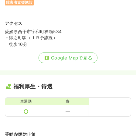
障害者支援施設
アクセス
愛媛県西予市宇和町神領534
卯之町駅（ＪＲ予讃線）
徒歩10分
Google Mapで見る
福利厚生・待遇
車通勤
寮
受動喫煙防止策