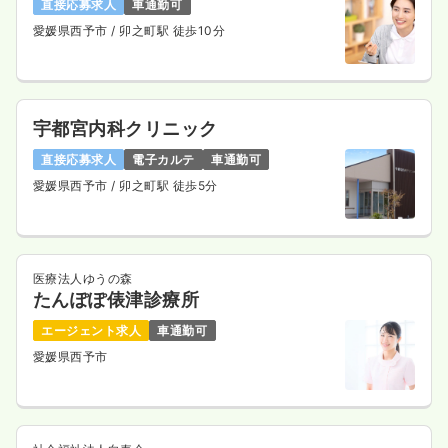
直接応募求人
車通勤可
愛媛県西予市
/ 卯之町駅 徒歩10分
宇都宮内科クリニック
直接応募求人
電子カルテ
車通勤可
愛媛県西予市
/ 卯之町駅 徒歩5分
医療法人ゆうの森
たんぽぽ俵津診療所
エージェント求人
車通勤可
愛媛県西予市