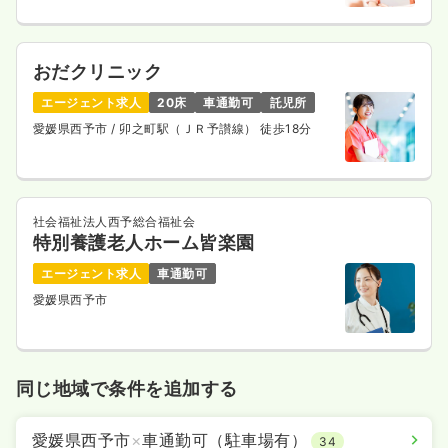
おだクリニック
エージェント求人
20床
車通勤可
託児所
愛媛県西予市
/ 卯之町駅（ＪＲ予讃線） 徒歩18分
社会福祉法人西予総合福祉会
特別養護老人ホーム皆楽園
エージェント求人
車通勤可
愛媛県西予市
同じ地域で条件を追加する
愛媛県西予市
×
車通勤可（駐車場有）
34