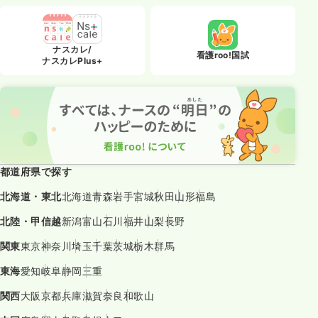
ナスカレ/
看護roo!国試
ナスカレPlus+
都道府県で探す
北海道・東北
北海道
青森
岩手
宮城
秋田
山形
福島
北陸・甲信越
新潟
富山
石川
福井
山梨
長野
関東
東京
神奈川
埼玉
千葉
茨城
栃木
群馬
東海
愛知
岐阜
静岡
三重
関西
大阪
京都
兵庫
滋賀
奈良
和歌山