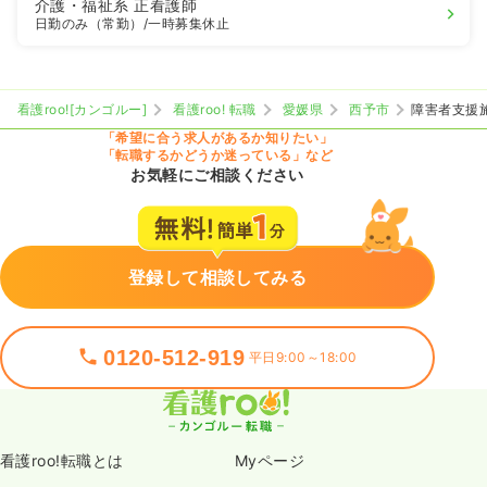
介護・福祉系
正看護師
日勤のみ（常勤）
/一時募集休止
看護roo![カンゴルー]
看護roo! 転職
愛媛県
西予市
障害者支援
「希望に合う求人があるか知りたい」
「転職するかどうか迷っている」など
お気軽にご相談ください
登録して相談してみる
0120-512-919
平日9:00～18:00
看護roo!転職とは
Myページ