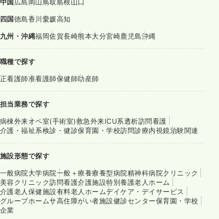
中国
広島
岡山
鳥取
島根
山口
四国
徳島
香川
愛媛
高知
九州・沖縄
福岡
佐賀
長崎
熊本
大分
宮崎
鹿児島
沖縄
職種で探す
正看護師
准看護師
保健師
助産師
担当業務で探す
病棟
外来
オペ室(手術室)
救急外来
ICU系
透析
訪問看護
介護・福祉系
検診・健診
保育園・学校
訪問診療
内視鏡
治験関連
施設形態で探す
一般病院
大学病院
一般＋療養
療養型病院
精神科病院
クリニック
美容クリニック
訪問看護
介護施設
特別養護老人ホーム
介護老人保健施設
有料老人ホーム
デイケア・デイサービス
グループホーム
サ高住
障がい者施設
健診センター
保育園・学校
企業