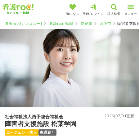
気になる
登録/ログイン
求人検索
メニュー
看護roo![カンゴルー]
看護roo! 転職
愛媛県
西予市
障害者支援
2026/07/01更新
社会福祉法人西予総合福祉会
障害者支援施設 松葉学園
エージェント求人
車通勤可