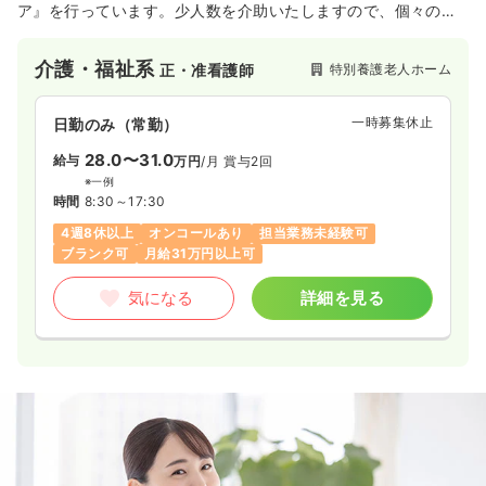
ア』を行っています。少人数を介助いたしますので、個々のニ
ーズに合わせた介護サービスを提供しています。
介護・福祉系
特別養護老人ホーム
正・准看護師
一時募集休止
日勤のみ（常勤）
28.0〜31.0
給与
万円
/月
賞与2回
※一例
時間
8:30～17:30
4週8休以上
オンコールあり
担当業務未経験可
ブランク可
月給31万円以上可
気になる
詳細を見る