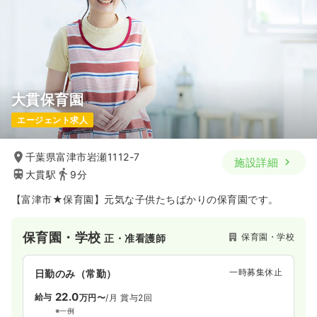
日祝休み
年間休日120日
4週8休以上
担当業務未経験可
ブランク可
新卒可
第二新卒可
月給28万円以上可
気になる
詳細を見る
大貫保育園
エージェント求人
一時募集休止
日勤のみ（パート）
給与
お問い合わせください
千葉県富津市岩瀬1112-7
施設詳細
時間
8:30～17:30
（休憩60分）
大貫駅
9分
日祝休み
担当業務未経験可
ブランク可
新卒可
第二新卒可
【富津市★保育園】元気な子供たちばかりの保育園です。
気になる
詳細を見る
保育園・学校
保育園・学校
正・准看護師
一時募集休止
日勤のみ（常勤）
22.0
給与
万円〜
/月
賞与2回
※一例