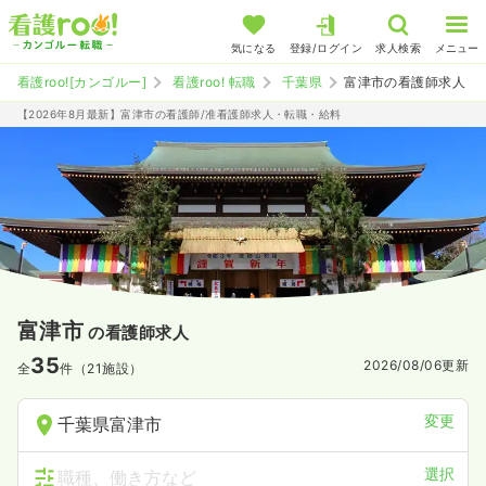
気になる
登録/ログイン
求人検索
メニュー
看護roo![カンゴルー]
看護roo! 転職
千葉県
富津市の看護師求人
【2026年8月最新】富津市の看護師/准看護師求人・転職・給料
富津市
の看護師求人
35
2026/08/06
更新
全
件（21施設）
変更
千葉県富津市
選択
職種、働き方など