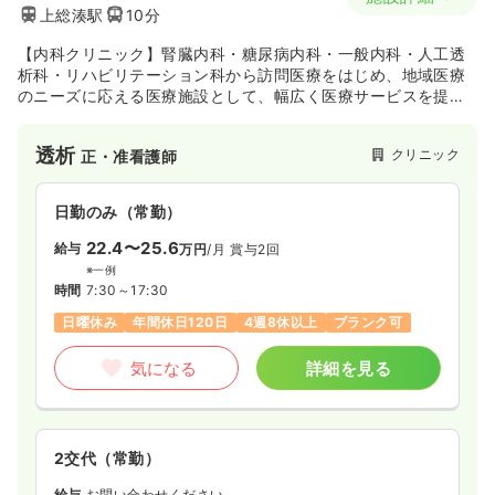
上総湊駅
10分
【内科クリニック】腎臓内科・糖尿病内科・一般内科・人工透
析科・リハビリテーション科から訪問医療をはじめ、地域医療
のニーズに応える医療施設として、幅広く医療サービスを提供
しています。また、無料医療相談も行っています。
透析
クリニック
正・准看護師
日勤のみ（常勤）
22.4〜25.6
給与
万円
/月
賞与2回
※一例
時間
7:30～17:30
日曜休み
年間休日120日
4週8休以上
ブランク可
気になる
詳細を見る
2交代（常勤）
給与
お問い合わせください