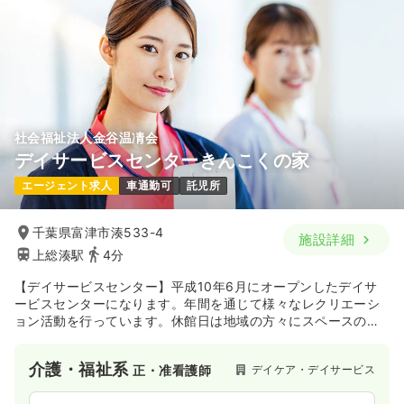
社会福祉法人金谷温凊会
デイサービスセンターきんこくの家
エージェント求人
車通勤可
託児所
千葉県富津市湊533-4
施設詳細
上総湊駅
4分
【デイサービスセンター】平成10年6月にオープンしたデイサ
ービスセンターになります。年間を通じて様々なレクリエーシ
ョン活動を行っています。休館日は地域の方々にスペースの開
放を行っています。
介護・福祉系
デイケア・デイサービス
正・准看護師