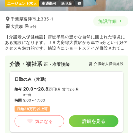
エージェント求人
車通勤可
託児所
寮
千葉県富津市上335-1
施設詳細
大貫駅
5分
【介護老人保健施設】房総半島の豊かな自然に囲まれた環境に
ある施設になります。ＪＲ内房線大貫駅から車で5分という好ア
クセスも魅力的です。施設内にショートステイが併設されてい
ます。
介護・福祉系
介護老人保健施設
正・准看護師
日勤のみ（常勤）
20.0〜28.8
給与
万円
/月
賞与2ヶ月
※一例
時間
9:00～17:00
月給28万円以上可
気になる
詳細を見る