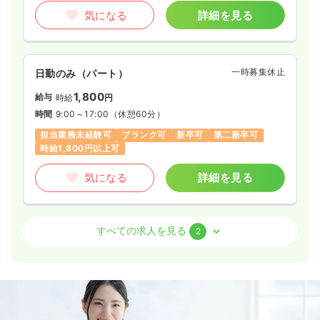
気になる
詳細を見る
一時募集休止
日勤のみ（パート）
1,800
給与
時給
円
時間
9:00～17:00
（休憩60分）
担当業務未経験可
ブランク可
新卒可
第二新卒可
時給1,800円以上可
気になる
詳細を見る
外来
一般病院
正・准看護師
すべての求人を見る
2
一時募集休止
日勤のみ（常勤）
28.8
給与
万円
/月
賞与3ヶ月
※経験8年の例
時間
8:30～17:30
（休憩60分）