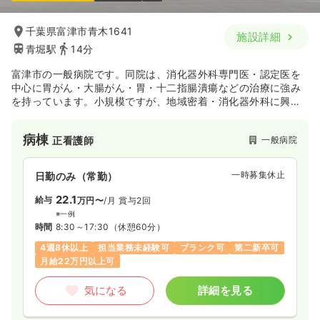
千葉県富津市青木1641
施設詳細
青堀駅
14分
富津市の一般病院です。同院は、消化器外科専門医・認定医を
中心に胃がん・大腸がん・胃・十二指腸潰瘍などの治療に強み
を持っています。小規模ですが、地域密着・消化器外科に興味
をお持ちの方にオススメです。
病棟
一般病院
正看護師
一時募集休止
日勤のみ（常勤）
22.1
給与
万円〜
/月
賞与2回
※一例
時間
8:30～17:30
（休憩60分）
4週8休以上
担当業務未経験可
ブランク可
第二新卒可
月給22万円以上可
気になる
詳細を見る