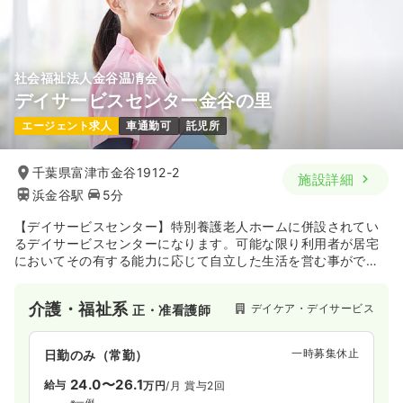
社会福祉法人金谷温凊会
デイサービスセンター金谷の里
エージェント求人
車通勤可
託児所
千葉県富津市金谷1912-2
施設詳細
浜金谷駅
5分
【デイサービスセンター】特別養護老人ホームに併設されてい
るデイサービスセンターになります。可能な限り利用者が居宅
においてその有する能力に応じて自立した生活を営む事ができ
るように努めています。食事は栄養士管理のもと栄養面はもち
ろん、利用者の嗜好に沿った食事を提供しています。
介護・福祉系
デイケア・デイサービス
正・准看護師
一時募集休止
日勤のみ（常勤）
24.0〜26.1
給与
万円
/月
賞与2回
※一例