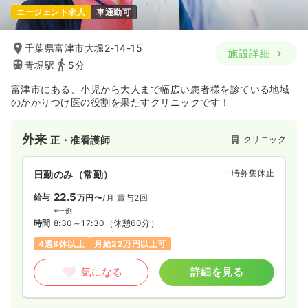
エージェント求人
車通勤可
千葉県富津市大堀2-14-15
施設詳細
青堀駅
5分
富津市にある、小児から大人まで幅広い患者様を診ている地域
のかかりつけ医の役割を果たすクリニックです！
外来
クリニック
正・准看護師
一時募集休止
日勤のみ（常勤）
22.5
給与
万円〜
/月
賞与2回
※一例
時間
8:30～17:30
（休憩60分）
4週8休以上
月給22万円以上可
気になる
詳細を見る