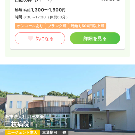
1,300〜1,500
給与
時給
円
時間
8:30～17:30
（休憩60分）
オンコールあり
ブランク可
時給1,500円以上可
気になる
詳細を見る
医療法人社団三友会
三枝病院
エージェント求人
車通勤可
寮