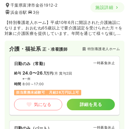
千葉県富津市金谷1912-2
施設詳細
浜金谷駅
3分
【特別養護老人ホーム】平成10年6月に開設された介護施設に
なります。おおむね65歳以上で要介護認定を受けられた方々を
対象に介護医療を提供しています。年間を通じて様々な催し物
やレクリエーションを行い、富津市のケアパートナーとしての
役割を担っています。
介護・福祉系
特別養護老人ホーム
正・准看護師
一時募集休止
日勤のみ（常勤）
24.0〜26.1
給与
万円
/月
賞与2回
※一例
時間
8:00～17:00
担当業務未経験可
月給26万円以上可
気になる
詳細を見る
一時募集休止
日勤のみ（パート）