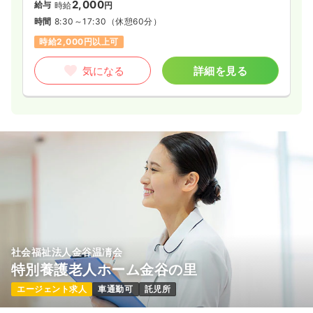
2,000
給与
時給
円
時間
8:30～17:30
（休憩60分）
時給2,000円以上可
気になる
詳細を見る
社会福祉法人金谷温凊会
特別養護老人ホーム金谷の里
エージェント求人
車通勤可
託児所