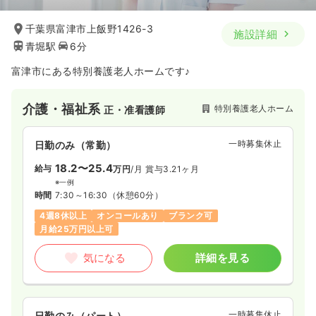
千葉県富津市上飯野1426-3
施設詳細
青堀駅
6分
富津市にある特別養護老人ホームです♪
介護・福祉系
特別養護老人ホーム
正・准看護師
一時募集休止
日勤のみ（常勤）
18.2〜25.4
給与
万円
/月
賞与3.21ヶ月
※一例
時間
7:30～16:30
（休憩60分）
4週8休以上
オンコールあり
ブランク可
月給25万円以上可
気になる
詳細を見る
一時募集休止
日勤のみ（パート）