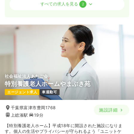
介護・福祉系
その他介護施設
保健師
すべての求人を見る
2
一時募集休止
日勤のみ（常勤）
21.0〜23.1
給与
万円
/月
賞与2回
※一例
時間
8:00～17:00
月給23万円以上可
気になる
詳細を見る
社会福祉法人あたご会
特別養護老人ホームやまぶき苑
一時募集休止
日勤のみ（パート）
エージェント求人
車通勤可
1,400〜1,500
給与
時給
円
時間
8:00～17:00
千葉県富津市豊岡1768
施設詳細
時給1,500円以上可
上総湊駅
19分
気になる
詳細を見る
【特別養護老人ホーム】平成18年に開設された施設になりま
す。個人の生活やプライバシーが守られるよう『ユニットケ