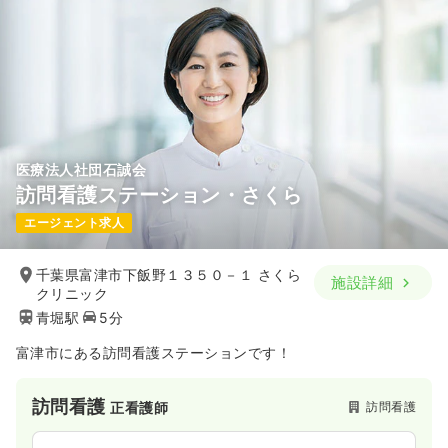
医療法人社団石誠会
訪問看護ステーション・さくら
エージェント求人
千葉県富津市下飯野１３５０－１ さくら
施設詳細
クリニック
青堀駅
5分
富津市にある訪問看護ステーションです！
訪問看護
訪問看護
正看護師