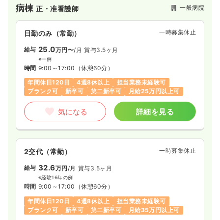
病棟
一般病院
正・准看護師
一時募集休止
日勤のみ（常勤）
25.0
給与
万円〜
/月
賞与3.5ヶ月
※一例
時間
9:00～17:00
（休憩60分）
年間休日120日
4週8休以上
担当業務未経験可
ブランク可
新卒可
第二新卒可
月給25万円以上可
気になる
詳細を見る
一時募集休止
2交代（常勤）
32.6
給与
万円
/月
賞与3.5ヶ月
※経験16年の例
時間
9:00～17:00
（休憩60分）
年間休日120日
4週8休以上
担当業務未経験可
ブランク可
新卒可
第二新卒可
月給35万円以上可