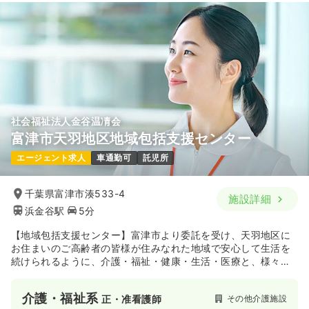
社会福祉法人金谷温凊会
富津市天羽地区地域包括支援センター
エージェント求人
車通勤可
託児所
千葉県富津市湊533-4
施設詳細
浜金谷駅
5分
【地域包括支援センター】富津市より委託を受け、天羽地区に
お住まいのご高齢者の皆様が住みなれた地域で安心して生活を
続けられるように、介護・福祉・健康・生活・医療と、様々な
角度からサポートを行っています。天羽地域の中核として、行
政・医療機関・各種介護サービス機関との連携をはかり、高齢
介護・福祉系
その他介護施設
正・准看護師
者の方がより暮らしやすい地域となるよう体制を整えていま