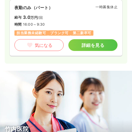
一時募集休止
夜勤のみ（パート）
3.0
給与
万円
/回
時間
16:00～9:30
担当業務未経験可
ブランク可
第二新卒可
気になる
詳細を見る
竹内医院