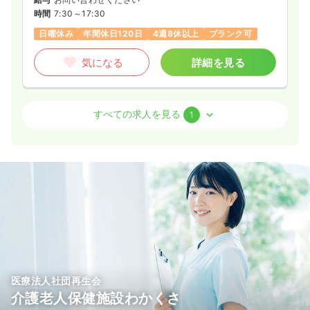
時間
7:30～17:30
日曜休み
年間休日120日
4週8休以上
ブランク可
気になる
詳細を見る
外来
クリニック
正・准看護師
すべての求人を見る
1
一時募集休止
日勤のみ（常勤）
22.0〜28.0
給与
万円
/月
賞与2回
※一例
時間
7:30～17:30
月給28万円以上可
気になる
詳細を見る
医療法人社団再生会
介護老人保健施設わかくさ