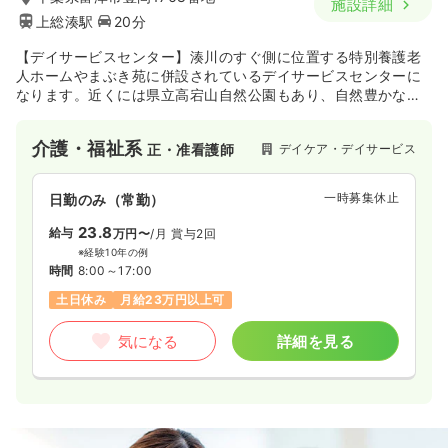
施設詳細
上総湊駅
20分
【デイサービスセンター】湊川のすぐ側に位置する特別養護老
人ホームやまぶき苑に併設されているデイサービスセンターに
なります。近くには県立高宕山自然公園もあり、自然豊かな環
境で充実した介護医療を提供しています。
介護・福祉系
デイケア・デイサービス
正・准看護師
一時募集休止
日勤のみ（常勤）
23.8
給与
万円〜
/月
賞与2回
※経験10年の例
時間
8:00～17:00
土日休み
月給23万円以上可
気になる
詳細を見る