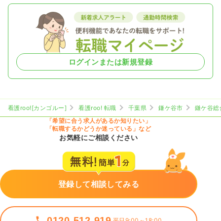
ログインまたは新規登録
看護roo![カンゴルー]
看護roo! 転職
千葉県
鎌ケ谷市
鎌ケ谷総
「希望に合う求人があるか知りたい」
「転職するかどうか迷っている」など
お気軽にご相談ください
登録して相談してみる
0120-512-919
平日9:00～18:00