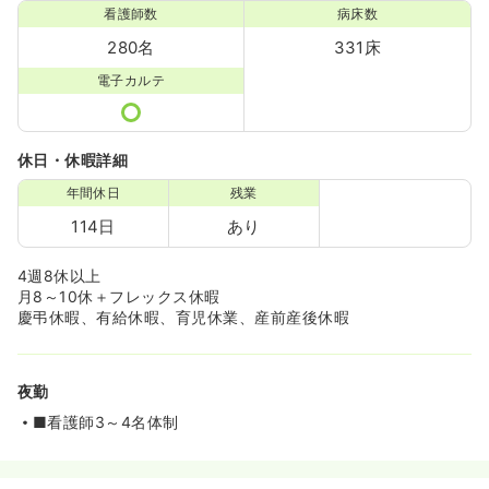
看護師数
病床数
280名
331床
電子カルテ
休日・休暇詳細
年間休日
残業
114日
あり
4週8休以上
月8～10休＋フレックス休暇
慶弔休暇、有給休暇、育児休業、産前産後休暇
夜勤
■看護師3～4名体制