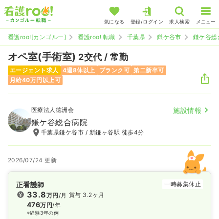
気になる
登録/ログイン
求人検索
メニュー
看護roo![カンゴルー]
看護roo! 転職
千葉県
鎌ケ谷市
鎌ケ谷総
オペ室(手術室)
2交代 / 常勤
エージェント求人
4週8休以上
ブランク可
第二新卒可
月給40万円以上可
医療法人徳洲会
施設情報
鎌ケ谷総合病院
千葉県鎌ケ谷市 / 新鎌ヶ谷駅 徒歩4分
2026/07/24 更新
正看護師
一時募集休止
33.8
賞与 3.2ヶ月
万円
/月
476
万円
/年
※経験3年の例