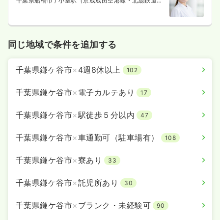
千葉県船橋市
/ 小室駅（京成成田空港線・北総鉄道
線） 徒歩18分
同じ地域で条件を追加する
千葉県鎌ケ谷市
×
4週8休以上
102
千葉県鎌ケ谷市
×
電子カルテあり
17
千葉県鎌ケ谷市
×
駅徒歩５分以内
47
千葉県鎌ケ谷市
×
車通勤可（駐車場有）
108
千葉県鎌ケ谷市
×
寮あり
33
千葉県鎌ケ谷市
×
託児所あり
30
千葉県鎌ケ谷市
×
ブランク・未経験可
90