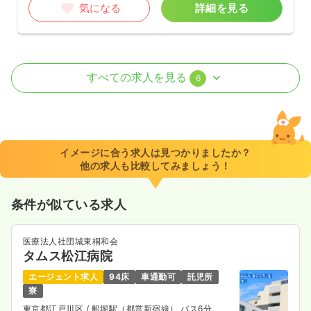
気になる
詳細を見る
透析
一般病院
正看護師
すべての求人を見る
6
日勤のみ（常勤）
29.3
給与
万円
/月
賞与3.2ヶ月
※経験3年の例
イメージに合う求人は見つかりましたか？
時間
8:00～16:30
（休憩60分）
他の求人も比較してみましょう！
4週8休以上
ブランク可
第二新卒可
月給38万円以上可
条件が似ている求人
気になる
詳細を見る
医療法人社団城東桐和会
タムス松江病院
ICU系
一般病院
正看護師
エージェント求人
94床
車通勤可
託児所
寮
2交代（常勤）
東京都江戸川区
/ 船堀駅（都営新宿線） バス6分