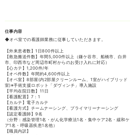
ーの指導医・専門医がが担当しており、脳卒中疾患を総合
的かつ専門的に治療しています！主に脳動脈瘤や脳梗塞、
脳動静脈奇形、脊椎動静脈奇形、硬膜動静脈奇形、脳腫瘍
などに対応しています！
■最新設備が整っています！全国で70台弱、千葉でも数台
程度しか導入されていない最新機器「手術支援ロボットダ
仕事内容
ヴィンチ」を導入しています。また、撮影時間が従来の
◆オペ室での看護師業務に従事していただきます。
1/30と短い320列CT等も導入しております！
【外来患者数】1日800件以上
≪福利厚生充実≫
【救急搬送件数】年間5,000件以上（鎌ケ谷市、船橋市、白井
■奨学金制度あり！高看支援や認定看護師の支援などグル
市、印西市など周辺市町村からのお受け入れに対応）
ープ病院ならではの支援が受けられます！資格取得後、通
【心カテ】1,200件/年
学期間勤務することで、返済の必要もありません！看護師
【オペ件数】年間約4,600件以上
としてステップアップしたい方、向学心のある方にはお勧
【オペ室】8部屋(内2部屋クリーンルーム、1室がハイブリッド
めです！
室)※手術支援ロボット「ダヴィンチ」導入施設
■診療費補助制度あり！グループ病院・施設において月々
【平均在院日数】11日
の保健診療費の自己負担が3,000円を超えた場合に、超過
【看護配置】7：1
額をすべて負担してくれるため安心です！外来・入院に関
【カルテ】電子カルテ
わらず支給してくださり、職員本人だけでなく、ご家族の
【看護方式】チームナーシング、プライマリーナーシング
方も対象なので非常に助かります！
【認定看護師】9名
■人間ドック補助制度あり！35歳以上の看護師は人間ドッ
（分野：感染管理1名・がん化学療法1名・集中ケア2名・緩和ケ
クを無料で受けられ、家族に関しても10,000円の費用で受
ア1名・呼吸器疾患1名他）
けられます！
【職員内訳】