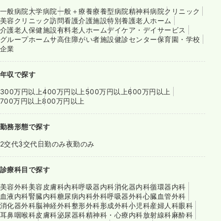
一般病院
大学病院
一般＋療養
療養型病院
精神科病院
クリニック
美容クリニック
訪問看護
介護施設
特別養護老人ホーム
介護老人保健施設
有料老人ホーム
デイケア・デイサービス
グループホーム
サ高住
障がい者施設
健診センター
保育園・学校
企業
年収で探す
300万円以上
400万円以上
500万円以上
600万円以上
700万円以上
800万円以上
勤務形態で探す
2交代
3交代
日勤のみ
夜勤のみ
診療科目で探す
美容外科
美容皮膚科
内科
呼吸器内科
消化器内科
循環器内科
血液内科
腎臓内科
糖尿病内科
外科
呼吸器外科
心臓血管外科
消化器外科
脳神経外科
整形外科
形成外科
小児科
産婦人科
眼科
耳鼻咽喉科
皮膚科
泌尿器科
精神科・心療内科
放射線科
麻酔科