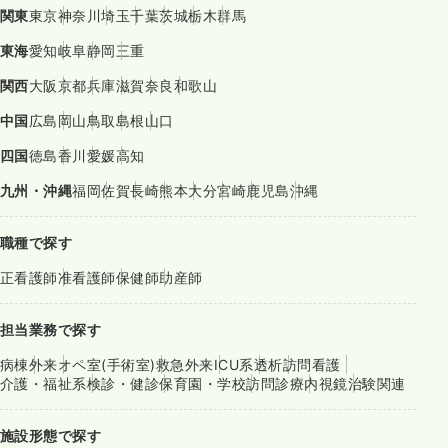
関東
東京
神奈川
埼玉
千葉
茨城
栃木
群馬
東海
愛知
岐阜
静岡
三重
関西
大阪
京都
兵庫
滋賀
奈良
和歌山
中国
広島
岡山
鳥取
島根
山口
四国
徳島
香川
愛媛
高知
九州・沖縄
福岡
佐賀
長崎
熊本
大分
宮崎
鹿児島
沖縄
職種で探す
正看護師
准看護師
保健師
助産師
担当業務で探す
病棟
外来
オペ室(手術室)
救急外来
ICU系
透析
訪問看護
介護・福祉系
検診・健診
保育園・学校
訪問診療
内視鏡
治験関連
施設形態で探す