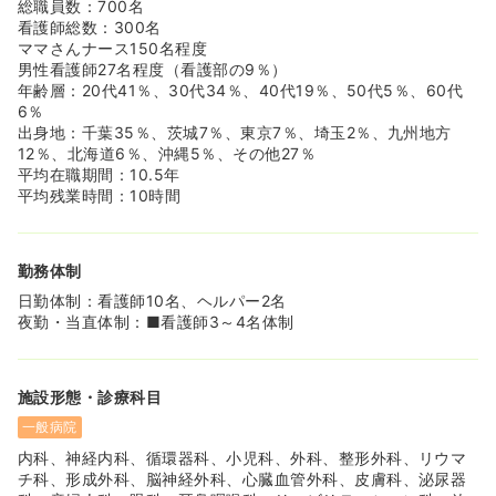
総職員数：700名
看護師総数：300名
ママさんナース150名程度
男性看護師27名程度（看護部の9％）
年齢層：20代41％、30代34％、40代19％、50代5％、60代
6％
出身地：千葉35％、茨城7％、東京7％、埼玉2％、九州地方
12％、北海道6％、沖縄5％、その他27％
平均在職期間：10.5年
平均残業時間：10時間
勤務体制
日勤体制：看護師10名、ヘルパー2名
夜勤・当直体制：■看護師3～4名体制
施設形態・診療科目
一般病院
内科、神経内科、循環器科、小児科、外科、整形外科、リウマ
チ科、形成外科、脳神経外科、心臓血管外科、皮膚科、泌尿器