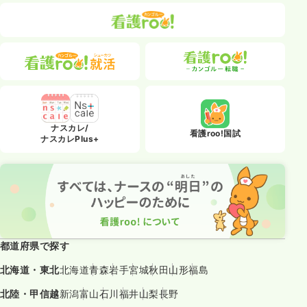
ナスカレ/
看護roo!国試
ナスカレPlus+
都道府県で探す
北海道・東北
北海道
青森
岩手
宮城
秋田
山形
福島
北陸・甲信越
新潟
富山
石川
福井
山梨
長野