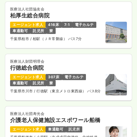
気になる
詳細を見る
医療法人社団協友会
柏厚生総合病院
エージェント求人
416床
7:1
電子カルテ
検診・健診
車通勤可
託児所
寮
一般病院
保健師
千葉県柏市
/ 柏駅（ＪＲ常磐線） バス7分
一時募集休止
日勤のみ（常勤）
28.1
給与
万円
/月
賞与3.2ヶ月
医療法人財団明理会
※経験3年の例
行徳総合病院
時間
8:30～17:00
（休憩60分）
エージェント求人
307床
電子カルテ
日祝休み
月給32万円以上可
車通勤可
託児所
寮
気になる
詳細を見る
千葉県市川市
/ 行徳駅（東京メトロ東西線） バス8分
医療法人社団寿光会
介護老人保健施設エスポワール船橋
エージェント求人
車通勤可
託児所