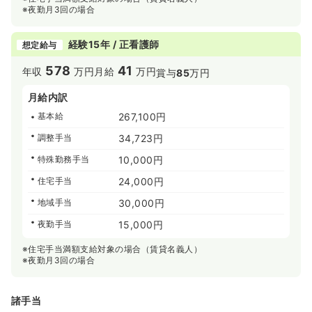
※夜勤月3回の場合
経験15年 / 正看護師
想定給与
578
41
年収
万円
月給
万円
賞与
85
万円
月給内訳
基本給
267,100円
調整手当
34,723円
特殊勤務手当
10,000円
住宅手当
24,000円
地域手当
30,000円
夜勤手当
15,000円
※住宅手当満額支給対象の場合（賃貸名義人）
※夜勤月3回の場合
諸手当