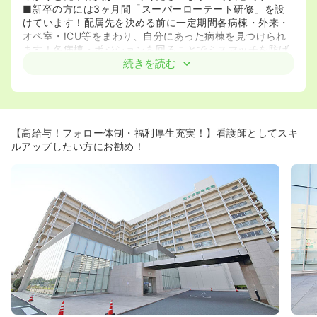
■新卒の方には3ヶ月間「スーパーローテート研修」を設
けています！配属先を決める前に一定期間各病棟・外来・
オペ室・ICU等をまわり、自分にあった病棟を見つけられ
ます！各病棟・ポジションを回ることでミスマッチを防げ
ています！
続きを読む
■外部講師による新人教育指導のロールプレイングなども
ございます！院内研修はもちろんのこと、院外研修なども
充実しているため、スキルアップしたい方にお勧めです！
≪高度医療を提供しています！≫
【高給与！フォロー体制・福利厚生充実！】看護師としてスキ
■整形外科に力を入れています！患者の体に負担の少ない
ルアップしたい方にお勧め！
最少侵襲術（MIS）に特化した最先端の人工関節置換術を
行なっています！MISとは皮膚、関節包、筋肉への切開を
できるだけ最小限にとどめて人工関節の手術を行う方法で
す！現在、国内でMIS QSを50例以上経験した施設は7-8
箇所程度しかないですが、その内の1施設が同院になりま
す！
■循環器に力を入れています！PCI件数は1918件（緊急
PCI 727件）で手技成功率は99.5％です。閉塞性動脈硬化
症に対するカテーテル治療（PTA）は90件で97.8％の成功
率、ペースメーカー植え込み術に関しては75件で100％の
成功率を誇ります！
■脳血管内治療に力を入れています！脳血管内治療センタ