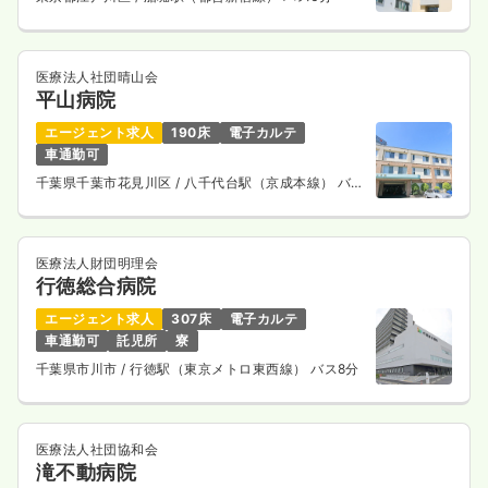
36.4
給与
万円
/月
賞与3.2ヶ月
※経験3年の例
時間
8:30～17:00
（休憩60分）
医療法人社団晴山会
平山病院
4週8休以上
ブランク可
第二新卒可
月給40万円以上可
エージェント求人
190床
電子カルテ
気になる
詳細を見る
車通勤可
千葉県千葉市花見川区
/ 八千代台駅（京成本線） バス
15分
一時募集休止
夜勤のみ（パート）
医療法人財団明理会
給与
お問い合わせください
行徳総合病院
時間
16:30～9:00
（休憩90分）
エージェント求人
307床
電子カルテ
ブランク可
第二新卒可
車通勤可
託児所
寮
気になる
詳細を見る
千葉県市川市
/ 行徳駅（東京メトロ東西線） バス8分
医療法人社団協和会
救急外来
一般病院
正看護師
滝不動病院