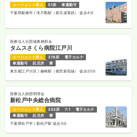
エージェント求人
51床
車通勤可
2交代（常勤）
千葉県船橋市
/ 滝不動駅（新京成電鉄） 徒歩4分
34.3
給与
万円
/月
賞与3.2ヶ月
※経験3年の例
時間
8:30～17:00
（休憩60分）
4週8休以上
ブランク可
第二新卒可
月給40万円以上可
医療法人社団城東桐和会
タムスさくら病院江戸川
気になる
詳細を見る
エージェント求人
378床
電子カルテ
車通勤可
託児所
寮
東京都江戸川区
/ 篠崎駅（都営新宿線） 徒歩20分
外来
一般病院
正看護師
医療法人財団明理会
一時募集休止
2交代（常勤）
新松戸中央総合病院
36.3
給与
万円
/月
賞与2回
エージェント求人
333床
7:1
電子カルテ
※経験3年の例
車通勤可
託児所
寮
時間
8:30～17:00
（休憩60分）
千葉県松戸市
/ 新松戸駅 徒歩3分
4週8休以上
ブランク可
第二新卒可
月給40万円以上可