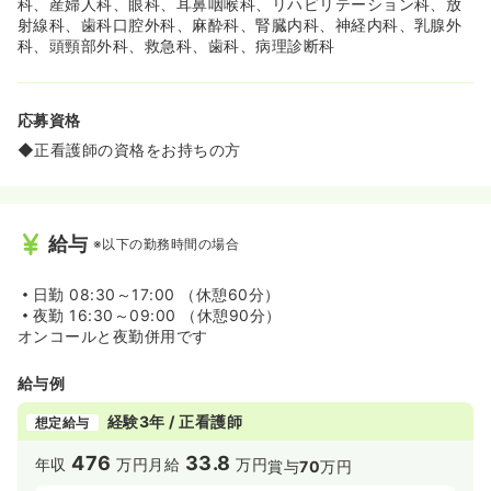
科、産婦人科、眼科、耳鼻咽喉科、リハビリテーション科、放
射線科、歯科口腔外科、麻酔科、腎臓内科、神経内科、乳腺外
科、頭頸部外科、救急科、歯科、病理診断科
応募資格
◆正看護師の資格をお持ちの方
給与
※以下の勤務時間の場合
日勤
08:30～17:00 （休憩60分）
夜勤
16:30～09:00 （休憩90分）
オンコールと夜勤併用です
給与例
経験3年 / 正看護師
想定給与
476
33.8
年収
万円
月給
万円
賞与
70
万円