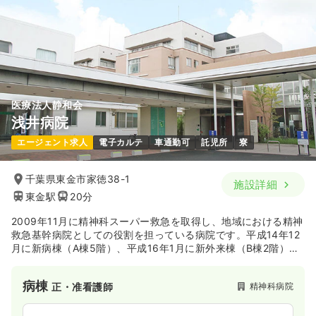
医療法人静和会
浅井病院
エージェント求人
電子カルテ
車通勤可
託児所
寮
千葉県東金市家徳38-1
施設詳細
東金駅
20分
2009年11月に精神科スーパー救急を取得し、地域における精神
救急基幹病院としての役割を担っている病院です。平成14年12
月に新病棟（A棟5階）、平成16年1月に新外来棟（B棟2階）が
完成しました。
病棟
精神科病院
正・准看護師