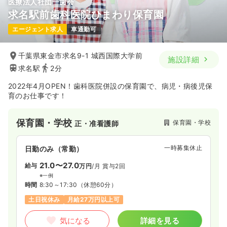
医療法人社団一歯会
求名駅前歯科医院ひまわり保育園
エージェント求人
車通勤可
千葉県東金市求名9-1 城西国際大学前
施設詳細
求名駅
2分
2022年4月OPEN！歯科医院併設の保育園で、病児・病後児保
育のお仕事です！
保育園・学校
保育園・学校
正・准看護師
一時募集休止
日勤のみ（常勤）
21.0〜27.0
給与
万円
/月
賞与2回
※一例
時間
8:30～17:30
（休憩60分）
土日祝休み
月給27万円以上可
気になる
詳細を見る