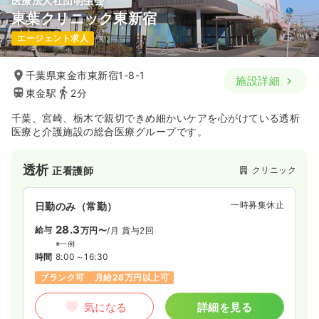
医療法人社団明生会
東葉クリニック東新宿
エージェント求人
千葉県東金市東新宿1-8-1
施設詳細
東金駅
2分
千葉、宮崎、栃木で親切できめ細かいケアを心がけている透析
医療と介護施設の総合医療グループです。
透析
クリニック
正看護師
一時募集休止
日勤のみ（常勤）
28.3
給与
万円〜
/月
賞与2回
※一例
時間
8:00～16:30
ブランク可
月給28万円以上可
気になる
詳細を見る