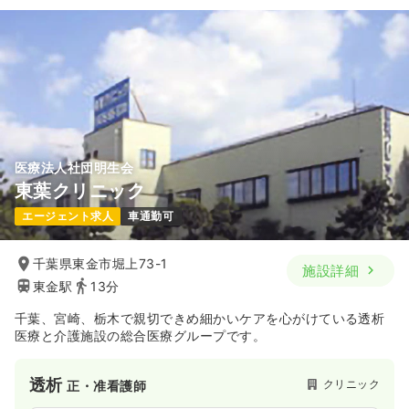
医療法人社団明生会
東葉クリニック
エージェント求人
車通勤可
千葉県東金市堀上73-1
施設詳細
東金駅
13分
千葉、宮崎、栃木で親切できめ細かいケアを心がけている透析
医療と介護施設の総合医療グループです。
透析
クリニック
正・准看護師