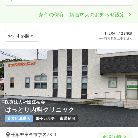
条件の保存・新着求人のお知らせ設定
1-20件 / 25施設
※一時募集休止中を含む
医療法人社団江祐会
はっとり内科クリニック
直接応募求人
電子カルテ
車通勤可
千葉県東金市求名76-1
施設詳細