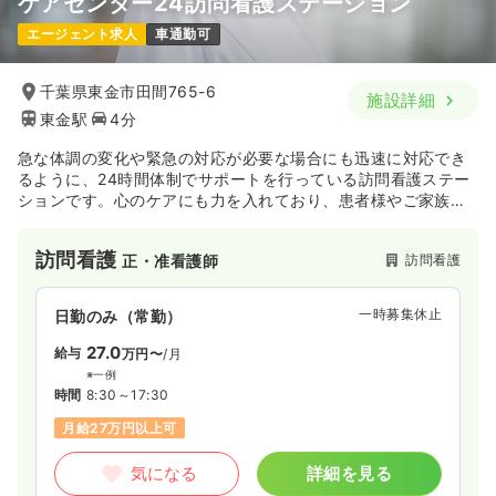
ケアセンター24訪問看護ステーション
エージェント求人
車通勤可
千葉県東金市田間765-6
施設詳細
東金駅
4分
急な体調の変化や緊急の対応が必要な場合にも迅速に対応でき
るように、24時間体制でサポートを行っている訪問看護ステー
ションです。心のケアにも力を入れており、患者様やご家族の
不安を和らげるような温かいケアを提供しています。
訪問看護
訪問看護
正・准看護師
一時募集休止
日勤のみ（常勤）
27.0
給与
万円〜
/月
※一例
時間
8:30～17:30
月給27万円以上可
気になる
詳細を見る