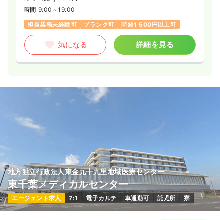
時間
9:00～19:00
担当業務未経験可
ブランク可
時給1,500円以上可
気になる
詳細を見る
地方独立行政法人東金九十九里地域医療センター
東千葉メディカルセンター
エージェント求人
7:1
電子カルテ
車通勤可
託児所
寮