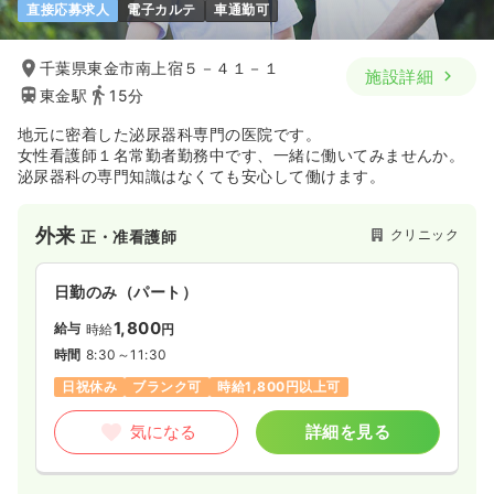
直接応募求人
電子カルテ
車通勤可
千葉県東金市南上宿５－４１－１
施設詳細
東金駅
15分
地元に密着した泌尿器科専門の医院です。
女性看護師１名常勤者勤務中です、一緒に働いてみませんか。
泌尿器科の専門知識はなくても安心して働けます。
外来
クリニック
正・准看護師
日勤のみ（パート）
1,800
給与
時給
円
時間
8:30～11:30
日祝休み
ブランク可
時給1,800円以上可
気になる
詳細を見る