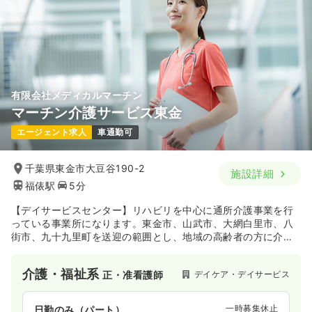
救急外来
一般病院
正看護師
一時募集休止
2交代（常勤）
33.2
給与
万円
/月
賞与3.9ヶ月
※経験5年の例
時間
7:30～16:15
有限会社メディカルマーチン
マーチン介護サービス東金
4週8休以上
第二新卒可
月給38万円以上可
エージェント求人
車通勤可
気になる
詳細を見る
千葉県東金市大豆谷190-2
施設詳細
検診・健診
福俵駅
5分
一般病院
正・准看護師
【デイサービスセンター】リハビリを中心に通所介護事業を行
一時募集休止
日勤のみ（パート）
っている事業所になります。東金市、山武市、大網白里市、八
街市、九十九里町を送迎の範囲とし、地域の高齢者の方に介護
1,500
給与
時給
円
医療を提供しています。
時間
8:00～12:00
介護・福祉系
デイケア・デイサービス
正・准看護師
土日祝休み
ブランク可
時給1,500円以上可
一時募集休止
気になる
詳細を見る
日勤のみ（パート）