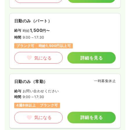
日祝休み
担当業務未経験可
第二新卒可
月給28万円以上可
気になる
詳細を見る
日勤のみ（パート）
1,500
給与
時給
円〜
検診・健診
時間
9:00～17:30
精神科病院
正・准看護師
ブランク可
時給1,500円以上可
一時募集休止
日勤のみ（常勤）
気になる
詳細を見る
28.3
給与
万円
/月
賞与2回
※経験20年の例
時間
8:45～17:15
（休憩60分）
一時募集休止
日勤のみ（常勤）
年間休日120日
ブランク可
月給28万円以上可
給与
お問い合わせください
気になる
詳細を見る
時間
9:00～17:30
4週8休以上
ブランク可
気になる
詳細を見る