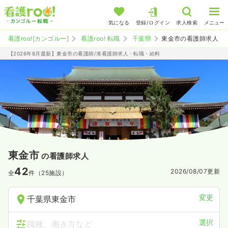
気になる
登録/ログイン
求人検索
メニュー
看護roo![カンゴルー]
看護roo! 転職
千葉県
東金市の看護師求人
【2026年8月最新】東金市の看護師/准看護師求人・転職・給料
東金市
の看護師求人
42
2026/08/07
更新
全
件（25施設）
変更
千葉県東金市
選択
職種、働き方など