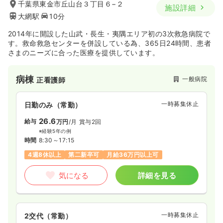
千葉県東金市丘山台３丁目６−２
施設詳細
大網駅
10分
2014年に開設した山武・長生・夷隅エリア初の3次救急病院で
す。救命救急センターを併設している為、365日24時間、患者
さまのニーズに合った医療を提供しています。
病棟
一般病院
正看護師
一時募集休止
日勤のみ（常勤）
26.6
給与
万円
/月
賞与2回
※経験5年の例
時間
8:30～17:15
4週8休以上
第二新卒可
月給36万円以上可
気になる
詳細を見る
一時募集休止
2交代（常勤）