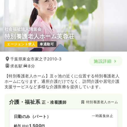
社会福祉法人清規会
特別養護老人ホーム芙蓉荘
エージェント求人
車通勤可
千葉県東金市家之子2010-3
施設詳細
求名駅
8分
【特別養護老人ホーム】丑ヶ池の近くに位置する特別養護老人
ホームになります。通所介護だけでなく、訪問介護や居宅介護
支援サービスなど多様な介護医療を提供しています。
介護・福祉系
特別養護老人ホーム
正・准看護師
一時募集休止
日勤のみ（パート）
1,500
給与
時給
円