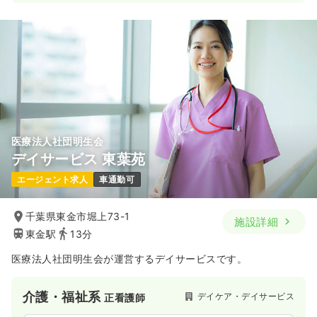
一時募集休止
日勤のみ（常勤）
33.5
給与
万円
/月
賞与2回
※経験5年の例
時間
8:30～17:15
4週8休以上
オンコールあり
担当業務未経験可
ブランク可
月給33万円以上可
気になる
詳細を見る
医療法人社団明生会
デイサービス 東葉苑
ICU系
一般病院
正看護師
エージェント求人
車通勤可
一時募集休止
日勤のみ（常勤）
千葉県東金市堀上73-1
施設詳細
給与
お問い合わせください
東金駅
13分
時間
8:30～17:15
医療法人社団明生会が運営するデイサービスです。
4週8休以上
第二新卒可
気になる
詳細を見る
介護・福祉系
デイケア・デイサービス
正看護師