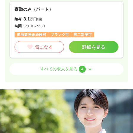
夜勤のみ（パート）
3.1
給与
万円
/回
時間
17:00～9:30
担当業務未経験可
ブランク可
第二新卒可
気になる
詳細を見る
外来
精神科病院
正看護師
すべての求人を見る
4
一時募集休止
日勤のみ（常勤）
28.3
給与
万円
/月
賞与116.3万円
※経験20年の例
時間
8:45～17:15
4週8休以上
担当業務未経験可
月給28万円以上可
気になる
詳細を見る