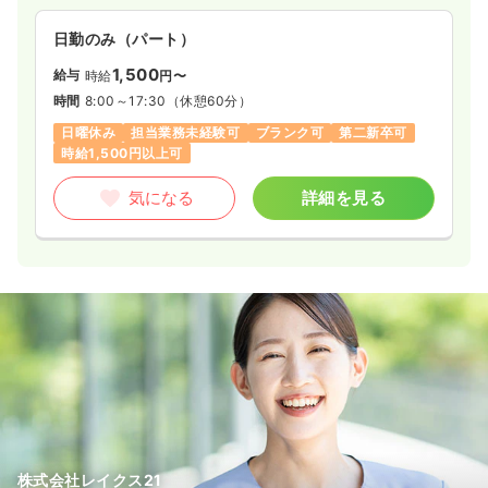
日勤のみ（パート）
1,500
給与
時給
円〜
時間
8:00～17:30
（休憩60分）
日曜休み
担当業務未経験可
ブランク可
第二新卒可
時給1,500円以上可
気になる
詳細を見る
株式会社レイクス21