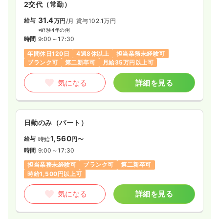
2交代（常勤）
31.4
給与
万円
/月
賞与102.1万円
※経験4年の例
時間
9:00～17:30
年間休日120日
4週8休以上
担当業務未経験可
ブランク可
第二新卒可
月給35万円以上可
気になる
詳細を見る
日勤のみ（パート）
1,560
給与
時給
円〜
時間
9:00～17:30
担当業務未経験可
ブランク可
第二新卒可
時給1,500円以上可
気になる
詳細を見る