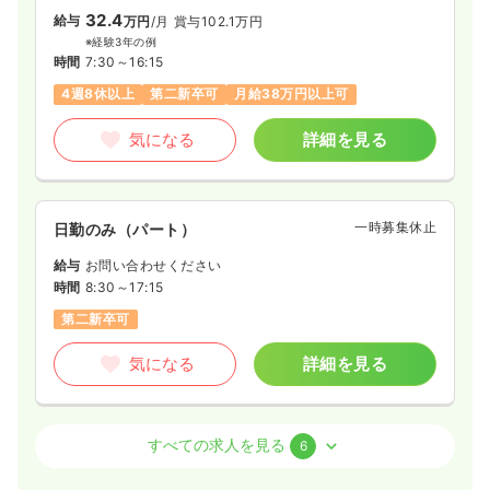
32.4
給与
万円
/月
賞与102.1万円
※経験3年の例
時間
7:30～16:15
4週8休以上
第二新卒可
月給38万円以上可
気になる
詳細を見る
一時募集休止
日勤のみ（パート）
給与
お問い合わせください
時間
8:30～17:15
第二新卒可
気になる
詳細を見る
オペ室(手術室)
一般病院
正・准看護師
すべての求人を見る
6