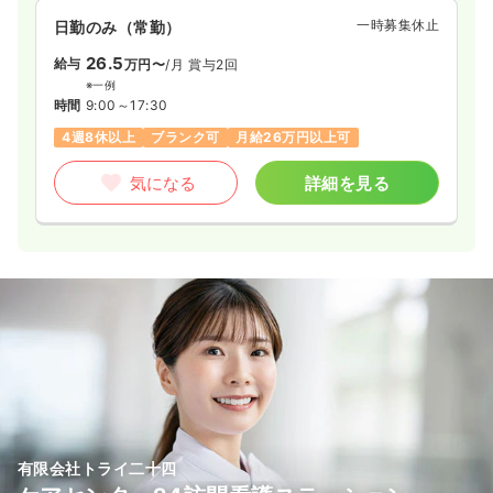
一時募集休止
日勤のみ（常勤）
26.5
給与
万円〜
/月
賞与2回
※一例
時間
9:00～17:30
4週8休以上
ブランク可
月給26万円以上可
気になる
詳細を見る
有限会社トライ二十四