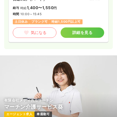
1,400〜1,550
給与
時給
円
時間
10:00～15:45
土日休み
ブランク可
時給1,500円以上可
気になる
詳細を見る
有限会社メディカルマーチン
マーチン介護サービス葵
エージェント求人
車通勤可