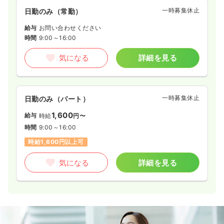
一時募集休止
日勤のみ（常勤）
一時募集休止
2交代（常勤）
給与
お問い合わせください
31.4
給与
万円
/月
賞与97.2万円
時間
9:00～16:00
※経験5年の例
時間
7:30～16:15
気になる
詳細を見る
4週8休以上
第二新卒可
月給36万円以上可
気になる
詳細を見る
一時募集休止
日勤のみ（パート）
1,600
給与
時給
円〜
時間
9:00～16:00
一時募集休止
日勤のみ（パート）
時給1,600円以上可
給与
お問い合わせください
時間
8:30～17:15
気になる
詳細を見る
第二新卒可
気になる
詳細を見る