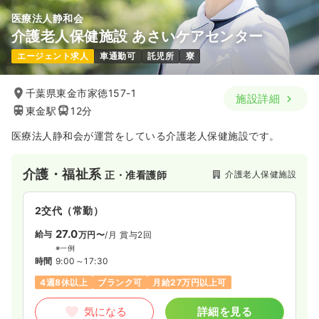
医療法人静和会
訪問看護
精神科病院
正看護師
介護老人保健施設 あさいケアセンター
エージェント求人
車通勤可
託児所
寮
一時募集休止
日勤のみ（常勤）
26.1
給与
万円
/月
賞与4.1ヶ月
千葉県東金市家徳157-1
施設詳細
※経験5年の例
東金駅
12分
時間
9:00～17:30
月給28万円以上可
医療法人静和会が運営をしている介護老人保健施設です。
気になる
詳細を見る
介護・福祉系
介護老人保健施設
正・准看護師
2交代（常勤）
内視鏡
精神科病院
正・准看護師
27.0
給与
万円〜
/月
賞与2回
一時募集休止
日勤のみ（常勤）
※一例
時間
9:00～17:30
28.3
給与
万円
/月
賞与4.1ヶ月
4週8休以上
ブランク可
月給27万円以上可
※経験20年の例
時間
8:45～17:15
気になる
詳細を見る