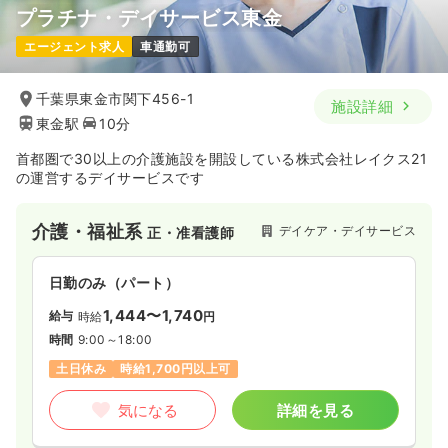
プラチナ・デイサービス東金
エージェント求人
車通勤可
千葉県東金市関下456-1
施設詳細
東金駅
10分
首都圏で30以上の介護施設を開設している株式会社レイクス21
の運営するデイサービスです
介護・福祉系
デイケア・デイサービス
正・准看護師
日勤のみ（パート）
1,444〜1,740
給与
時給
円
時間
9:00～18:00
土日休み
時給1,700円以上可
気になる
詳細を見る