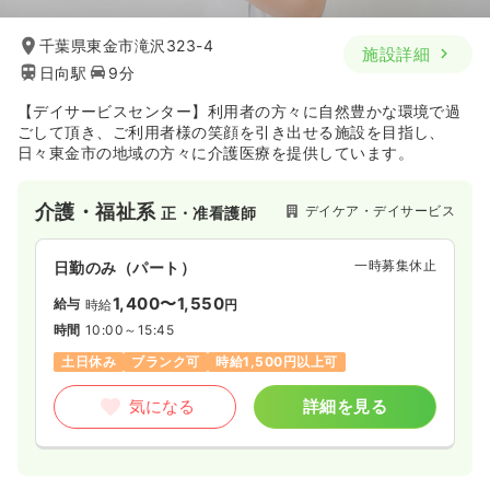
千葉県東金市滝沢323-4
施設詳細
日向駅
9分
【デイサービスセンター】利用者の方々に自然豊かな環境で過
ごして頂き、ご利用者様の笑顔を引き出せる施設を目指し、
日々東金市の地域の方々に介護医療を提供しています。
介護・福祉系
デイケア・デイサービス
正・准看護師
一時募集休止
日勤のみ（パート）
1,400〜1,550
給与
時給
円
時間
10:00～15:45
土日休み
ブランク可
時給1,500円以上可
気になる
詳細を見る