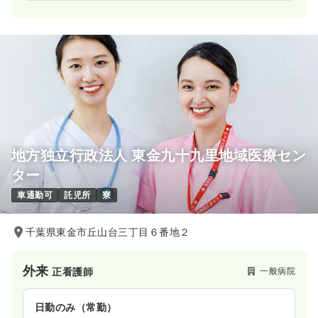
地方独立行政法人 東金九十九里地域医療セン
ター
車通勤可
託児所
寮
千葉県東金市丘山台三丁目６番地２
外来
一般病院
正看護師
日勤のみ（常勤）