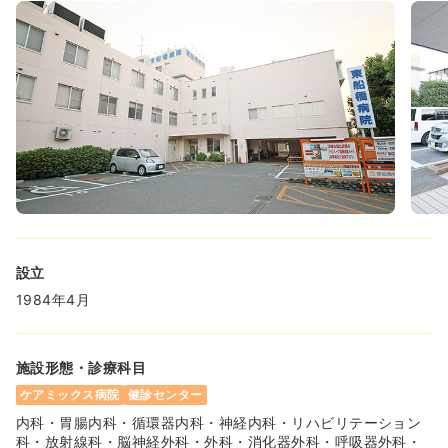
気になる
詳細を見る
オペ室(手術室)
一般＋療養
正・准看護師
日勤のみ（常勤）
21.5
給与
万円〜
/月
賞与2回
※一例
時間
8:30～17:30
土日祝休み
オンコールあり
ブランク可
第二新卒可
月給21万円以上可
設立
気になる
詳細を見る
1984年4月
施設形態・診療科目
日勤のみ（パート）
ケアミックス病院
健診センター
1,350
給与
時給
円〜
内科・胃腸内科・循環器内科・神経内科・リハビリテーション
時間
8:30～17:30
科・放射線科・脳神経外科・外科・消化器外科・呼吸器外科・