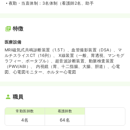
夜勤・当直体制：3名体制（看護師2名、助手
特徴
医療設備
MRI磁気式共鳴診断装置（1.5T）、血管撮影装置（DSA）、マ
ルチスライスCT（16列）、 X線装置（一般、胃透視、マンモグ
ラフィー、ポータブル）、超音波診断装置、動脈検査装置
（PWV/ABI）、 内視鏡（胃、十二指腸、大腸、胆道）、心電
図、心電図モニター、ホルター心電図
職員
常勤医師数
看護師数
4名
64名