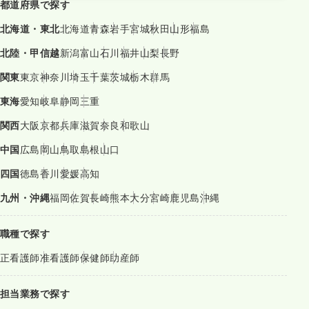
都道府県で探す
北海道・東北
北海道
青森
岩手
宮城
秋田
山形
福島
北陸・甲信越
新潟
富山
石川
福井
山梨
長野
関東
東京
神奈川
埼玉
千葉
茨城
栃木
群馬
東海
愛知
岐阜
静岡
三重
関西
大阪
京都
兵庫
滋賀
奈良
和歌山
中国
広島
岡山
鳥取
島根
山口
四国
徳島
香川
愛媛
高知
九州・沖縄
福岡
佐賀
長崎
熊本
大分
宮崎
鹿児島
沖縄
職種で探す
正看護師
准看護師
保健師
助産師
担当業務で探す