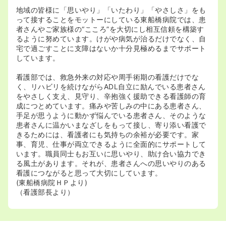
地域の皆様に「思いやり」「いたわり」「やさしさ」をも
って接することをモットーにしている東船橋病院では、患
者さんやご家族様の“こころ”を大切にし相互信頼を構築す
るように努めています。けがや病気が治るだけでなく、自
宅で過ごすことに支障はないか十分見極めるまでサポート
しています。
看護部では、救急外来の対応や周手術期の看護だけでな
く、リハビリを続けながらADL自立に励んでいる患者さん
をやさしく支え、見守り、辛抱強く援助できる看護師の育
成につとめています。痛みや苦しみの中にある患者さん、
手足が思うように動かず悩んでいる患者さん、そのような
患者さんに温かいまなざしをもって接し、寄り添い看護で
きるためには、看護者にも気持ちの余裕が必要です。家
事、育児、仕事が両立できるように全面的にサポートして
います。職員同士もお互いに思いやり、助け合い協力でき
る風土があります。それが、患者さんへの思いやりのある
看護につながると思って大切にしています。
(東船橋病院ＨＰより)
（看護部長より）