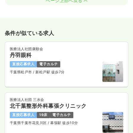
ページ上部へ戻る
条件が似ている求人
医療法人社団康順会
丹羽眼科
直接応募求人
電子カルテ
千葉県松戸市
/ 新松戸駅 徒歩7分
医療法人社団 三水会
北千葉整形外科幕張クリニック
直接応募求人
19床
電子カルテ
千葉県千葉市花見川区
/ 幕張駅 徒歩10分