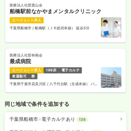
医療法人社団貴山会
船橋駅前なかやまメンタルクリニック
エージェント求人
千葉県船橋市
/ 船橋駅（ＪＲ総武本線） 徒歩3分
医療法人社団有相会
最成病院
エージェント求人
199床
電子カルテ
車通勤可
寮
千葉県千葉市花見川区
/ 八千代台駅（京成本線） バス
13分
同じ地域で条件を追加する
千葉県船橋市
×
電子カルテあり
136