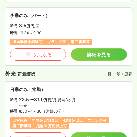
夜勤のみ（パート）
3.5
給与
万円
/回
時間
16:30～9:30
担当業務未経験可
ブランク可
第二新卒可
気になる
詳細を見る
外来
一般＋療養
正看護師
日勤のみ（常勤）
22.5〜31.0
給与
万円
/月
賞与3ヶ月
※一例
時間
8:30～17:30
（休憩60分）
日祝休み
年間休日120日
4週8休以上
ブランク可
第二新卒可
月給31万円以上可