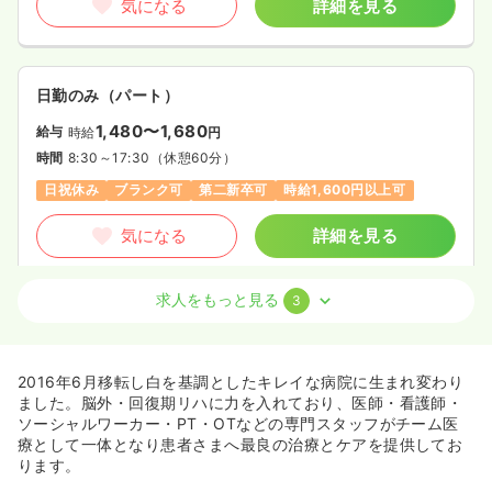
気になる
詳細を見る
日勤のみ（パート）
1,480〜1,680
給与
時給
円
時間
8:30～17:30
（休憩60分）
日祝休み
ブランク可
第二新卒可
時給1,600円以上可
気になる
詳細を見る
求人をもっと見る
3
訪問看護
一般＋療養
正看護師
日勤のみ（常勤）
2016年6月移転し白を基調としたキレイな病院に生まれ変わり
35.0
給与
万円〜
/月
賞与2回
ました。脳外・回復期リハに力を入れており、医師・看護師・
※一例
ソーシャルワーカー・PT・OTなどの専門スタッフがチーム医
時間
9:00～17:00
（休憩60分）
療として一体となり患者さまへ最良の治療とケアを提供してお
ります。
土日祝休み
オンコールあり
月給35万円以上可