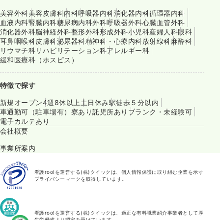
美容外科
美容皮膚科
内科
呼吸器内科
消化器内科
循環器内科
血液内科
腎臓内科
糖尿病内科
外科
呼吸器外科
心臓血管外科
消化器外科
脳神経外科
整形外科
形成外科
小児科
産婦人科
眼科
耳鼻咽喉科
皮膚科
泌尿器科
精神科・心療内科
放射線科
麻酔科
リウマチ科
リハビリテーション科
アレルギー科
緩和医療科（ホスピス）
特徴で探す
新規オープン
4週8休以上
土日休み
駅徒歩５分以内
車通勤可（駐車場有）
寮あり
託児所あり
ブランク・未経験可
電子カルテあり
会社概要
事業所案内
看護roo!を運営する(株)クイックは、個人情報保護に取り組む企業を示す
プライバシーマークを取得しています。
看護roo!を運営する(株)クイックは、適正な有料職業紹介事業者として厚
生労働省より認定を受けています。