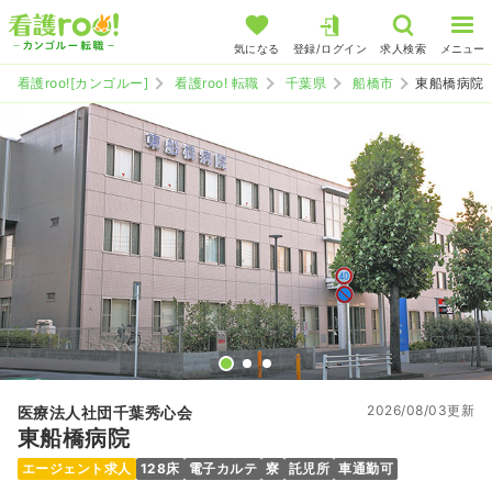
気になる
登録/ログイン
求人検索
メニュー
看護roo![カンゴルー]
看護roo! 転職
千葉県
船橋市
東船橋病院
2026/08/03更新
医療法人社団千葉秀心会
東船橋病院
エージェント求人
128床
電子カルテ
寮
託児所
車通勤可