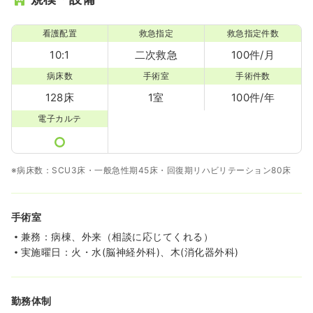
看護配置
救急指定
救急指定件数
10:1
二次救急
100件/月
病床数
手術室
手術件数
128床
1室
100件/年
電子カルテ
※病床数：SCU3床・一般急性期45床・回復期リハビリテーション80床
手術室
兼務：病棟、外来（相談に応じてくれる）
実施曜日：火・水(脳神経外科)、木(消化器外科)
勤務体制