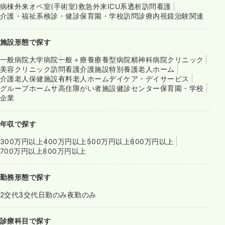
病棟
外来
オペ室(手術室)
救急外来
ICU系
透析
訪問看護
介護・福祉系
検診・健診
保育園・学校
訪問診療
内視鏡
治験関連
施設形態で探す
一般病院
大学病院
一般＋療養
療養型病院
精神科病院
クリニック
美容クリニック
訪問看護
介護施設
特別養護老人ホーム
介護老人保健施設
有料老人ホーム
デイケア・デイサービス
グループホーム
サ高住
障がい者施設
健診センター
保育園・学校
企業
年収で探す
300万円以上
400万円以上
500万円以上
600万円以上
700万円以上
800万円以上
勤務形態で探す
2交代
3交代
日勤のみ
夜勤のみ
診療科目で探す