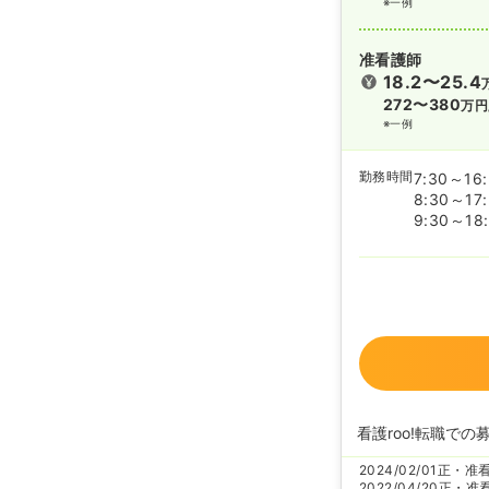
※一例
准看護師
18.2〜25.4
272〜380
万円
※一例
勤務時間
7:30～16
8:30～17
9:30～18
看護roo!転職での
2024/02/01
正・准
2022/04/20
正・准