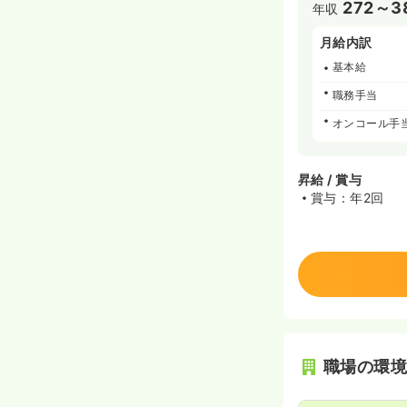
272～3
年収
月給内訳
基本給
職務手当
オンコール手
昇給 / 賞与
賞与：年2回
職場の環