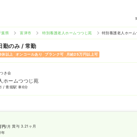
千葉県
富津市
特別養護老人ホームつつじ苑
特別養護老人ホーム
日勤のみ / 常勤
8休以上
オンコールあり
ブランク可
月給25万円以上可
つき会
人ホームつつじ苑
 / 青堀駅 車6分
賞与 3.21ヶ月
万円
/月
/年