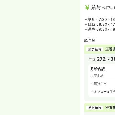
給与
※以下の
早番
07:30～1
日勤
08:30～1
遅番
09:30～1
給与例
正看
想定給与
272～3
年収
月給内訳
基本給
職務手当
オンコール手
准看
想定給与