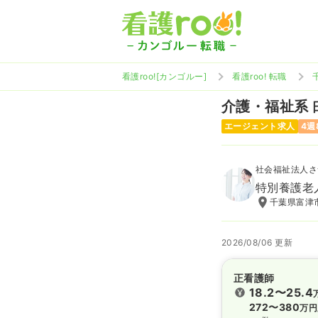
看護roo![カンゴルー]
看護roo! 転職
介護・福祉系
エージェント求人
4週
社会福祉法人さ
特別養護老
千葉県富津市
2026/08/06 更新
正看護師
18.2〜25.4
272〜380
万円