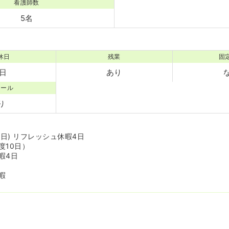
看護師数
5名
休日
残業
固
1日
あり
コール
り
8日) リフレッシュ休暇4日
度10日）
暇4日
暇