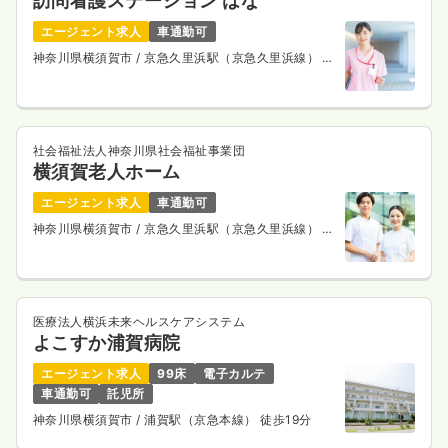
訪問看護ステーション はな
エージェント求人
車通勤可
神奈川県横須賀市
/ 京急久里浜駅（京急久里浜線） 徒
歩16分
社会福祉法人神奈川県社会福祉事業団
横須賀老人ホーム
エージェント求人
車通勤可
神奈川県横須賀市
/ 京急久里浜駅（京急久里浜線） 車
9分
医療法人横浜未来ヘルスケアシステム
よこすか浦賀病院
エージェント求人
99床
電子カルテ
車通勤可
託児所
神奈川県横須賀市
/ 浦賀駅（京急本線） 徒歩19分