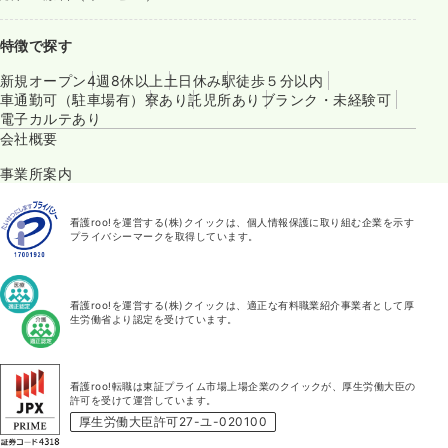
特徴で探す
新規オープン
4週8休以上
土日休み
駅徒歩５分以内
車通勤可（駐車場有）
寮あり
託児所あり
ブランク・未経験可
電子カルテあり
会社概要
事業所案内
看護roo!を運営する(株)クイックは、個人情報保護に取り組む企業を示す
プライバシーマークを取得しています。
看護roo!を運営する(株)クイックは、適正な有料職業紹介事業者として厚
生労働省より認定を受けています。
看護roo!転職は東証プライム市場上場企業のクイックが、厚生労働大臣の
許可を受けて運営しています。
厚生労働大臣許可27-ユ-020100