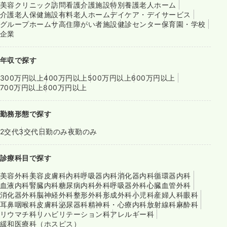
美容クリニック
訪問看護
介護施設
特別養護老人ホーム
介護老人保健施設
有料老人ホーム
デイケア・デイサービス
グループホーム
サ高住
障がい者施設
健診センター
保育園・学校
企業
年収で探す
300万円以上
400万円以上
500万円以上
600万円以上
700万円以上
800万円以上
勤務形態で探す
2交代
3交代
日勤のみ
夜勤のみ
診療科目で探す
美容外科
美容皮膚科
内科
呼吸器内科
消化器内科
循環器内科
血液内科
腎臓内科
糖尿病内科
外科
呼吸器外科
心臓血管外科
消化器外科
脳神経外科
整形外科
形成外科
小児科
産婦人科
眼科
耳鼻咽喉科
皮膚科
泌尿器科
精神科・心療内科
放射線科
麻酔科
リウマチ科
リハビリテーション科
アレルギー科
緩和医療科（ホスピス）