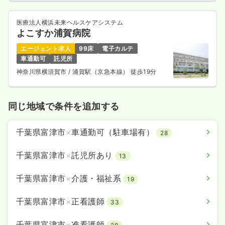
医療法人横浜未来ヘルスケアシステム
よこすか浦賀病院
エージェント求人
99床
電子カルテ
車通勤可
託児所
神奈川県横須賀市
/ 浦賀駅（京急本線） 徒歩19分
同じ地域で条件を追加する
千葉県富津市
×
車通勤可（駐車場有）
28
千葉県富津市
×
託児所あり
13
千葉県富津市
×
介護・福祉系
19
千葉県富津市
×
正看護師
33
千葉県富津市
×
准看護師