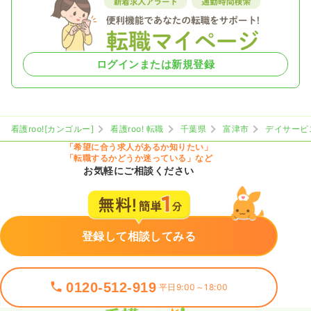
ログインまたは新規登録
看護roo![カンゴルー]
看護roo! 転職
千葉県
富津市
デイサービ
「希望に合う求人があるか知りたい」
「転職するかどうか迷っている」など
お気軽にご相談ください
登録して相談してみる
0120-512-919
平日9:00～18:00