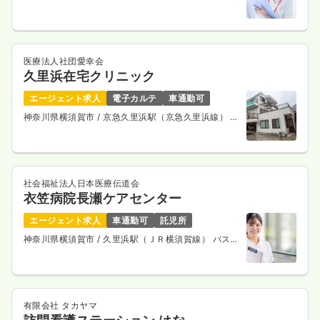
医療法人社団愛幸会
久里浜在宅クリニック
エージェント求人
電子カルテ
車通勤可
神奈川県横須賀市
/ 京急久里浜駅（京急久里浜線） 徒
歩5分
社会福祉法人日本医療伝道会
衣笠病院長瀬ケアセンター
エージェント求人
車通勤可
託児所
神奈川県横須賀市
/ 久里浜駅（ＪＲ横須賀線） バス16
分
有限会社 タカヤマ