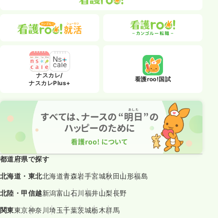
ナスカレ/
看護roo!国試
ナスカレPlus+
都道府県で探す
北海道・東北
北海道
青森
岩手
宮城
秋田
山形
福島
北陸・甲信越
新潟
富山
石川
福井
山梨
長野
関東
東京
神奈川
埼玉
千葉
茨城
栃木
群馬