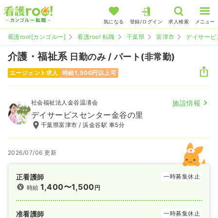
気になる
登録/ログイン
求人検索
メニュー
看護roo![カンゴルー]
看護roo! 転職
千葉県
富津市
デイサービ
介護・福祉系
日勤のみ / パート(非常勤)
エージェント求人
時給1,500円以上可
社会福祉法人金谷温凊会
施設情報
デイサービスセンター金谷の里
千葉県富津市 / 浜金谷駅 車5分
2026/07/06 更新
正看護師
一時募集休止
1,400〜1,500
時給
円
准看護師
一時募集休止