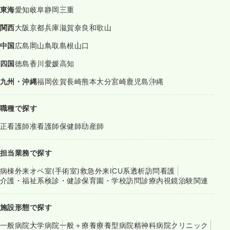
東海
愛知
岐阜
静岡
三重
関西
大阪
京都
兵庫
滋賀
奈良
和歌山
中国
広島
岡山
鳥取
島根
山口
四国
徳島
香川
愛媛
高知
九州・沖縄
福岡
佐賀
長崎
熊本
大分
宮崎
鹿児島
沖縄
職種で探す
正看護師
准看護師
保健師
助産師
担当業務で探す
病棟
外来
オペ室(手術室)
救急外来
ICU系
透析
訪問看護
介護・福祉系
検診・健診
保育園・学校
訪問診療
内視鏡
治験関連
施設形態で探す
一般病院
大学病院
一般＋療養
療養型病院
精神科病院
クリニック