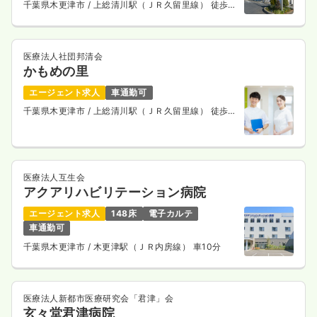
千葉県木更津市
/ 上総清川駅（ＪＲ久留里線） 徒歩2
分
医療法人社団邦清会
かもめの里
エージェント求人
車通勤可
千葉県木更津市
/ 上総清川駅（ＪＲ久留里線） 徒歩8
分
医療法人互生会
アクアリハビリテーション病院
エージェント求人
148床
電子カルテ
車通勤可
千葉県木更津市
/ 木更津駅（ＪＲ内房線） 車10分
医療法人新都市医療研究会「君津」会
玄々堂君津病院