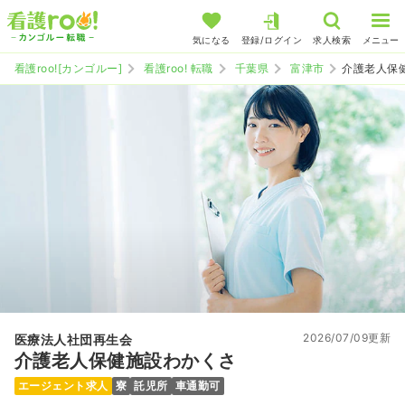
気になる
登録/ログイン
求人検索
メニュー
看護roo![カンゴルー]
看護roo! 転職
千葉県
富津市
介護老人保
2026/07/09更新
医療法人社団再生会
介護老人保健施設わかくさ
エージェント求人
寮
託児所
車通勤可