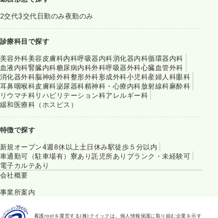
2交代
3交代
日勤のみ
夜勤のみ
診療科目で探す
美容外科
美容皮膚科
内科
呼吸器内科
消化器内科
循環器内科
血液内科
腎臓内科
糖尿病内科
外科
呼吸器外科
心臓血管外科
消化器外科
脳神経外科
整形外科
形成外科
小児科
産婦人科
眼科
耳鼻咽喉科
皮膚科
泌尿器科
精神科・心療内科
放射線科
麻酔科
リウマチ科
リハビリテーション科
アレルギー科
緩和医療科（ホスピス）
特徴で探す
新規オープン
4週8休以上
土日休み
駅徒歩５分以内
車通勤可（駐車場有）
寮あり
託児所あり
ブランク・未経験可
電子カルテあり
会社概要
事業所案内
看護roo!を運営する(株)クイックは、個人情報保護に取り組む企業を示す