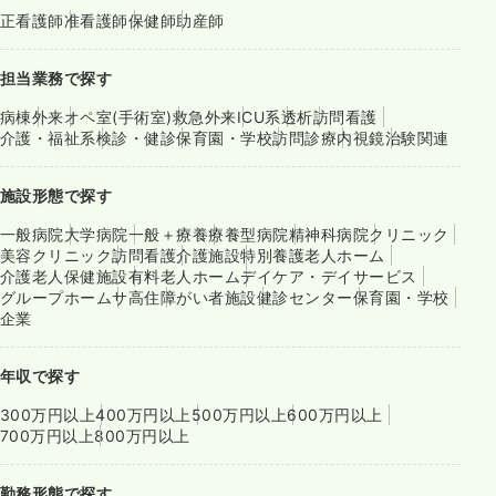
正看護師
准看護師
保健師
助産師
担当業務で探す
病棟
外来
オペ室(手術室)
救急外来
ICU系
透析
訪問看護
介護・福祉系
検診・健診
保育園・学校
訪問診療
内視鏡
治験関連
施設形態で探す
一般病院
大学病院
一般＋療養
療養型病院
精神科病院
クリニック
美容クリニック
訪問看護
介護施設
特別養護老人ホーム
介護老人保健施設
有料老人ホーム
デイケア・デイサービス
グループホーム
サ高住
障がい者施設
健診センター
保育園・学校
企業
年収で探す
300万円以上
400万円以上
500万円以上
600万円以上
700万円以上
800万円以上
勤務形態で探す