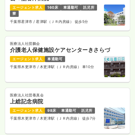
エージェント求人
160床
車通勤可
託児所
寮
千葉県君津市
/ 君津駅（ＪＲ内房線） 徒歩5分
医療法人社団鵬会
介護老人保健施設ケアセンターきさらづ
エージェント求人
車通勤可
千葉県木更津市
/ 木更津駅（ＪＲ内房線） 車10分
医療法人社団養真会
上総記念病院
エージェント求人
98床
車通勤可
託児所
千葉県木更津市
/ 木更津駅（ＪＲ内房線） 徒歩7分