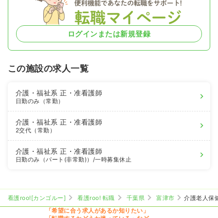
ログインまたは新規登録
この施設の求人一覧
介護・福祉系
正・准看護師
日勤のみ（常勤）
介護・福祉系
正・准看護師
2交代（常勤）
介護・福祉系
正・准看護師
日勤のみ（パート(非常勤)）
/一時募集休止
看護roo![カンゴルー]
看護roo! 転職
千葉県
富津市
介護老人保
「希望に合う求人があるか知りたい」