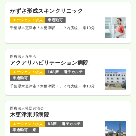
かずさ形成スキンクリニック
エージェント求人
車通勤可
千葉県木更津市
/ 木更津駅（ＪＲ内房線） 車10分
医療法人互生会
アクアリハビリテーション病院
エージェント求人
148床
電子カルテ
車通勤可
千葉県木更津市
/ 木更津駅（ＪＲ内房線） 車10分
医療法人社団邦清会
木更津東邦病院
エージェント求人
83床
電子カルテ
車通勤可
寮