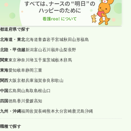
都道府県で探す
北海道・東北
北海道
青森
岩手
宮城
秋田
山形
福島
北陸・甲信越
新潟
富山
石川
福井
山梨
長野
関東
東京
神奈川
埼玉
千葉
茨城
栃木
群馬
東海
愛知
岐阜
静岡
三重
関西
大阪
京都
兵庫
滋賀
奈良
和歌山
中国
広島
岡山
鳥取
島根
山口
四国
徳島
香川
愛媛
高知
九州・沖縄
福岡
佐賀
長崎
熊本
大分
宮崎
鹿児島
沖縄
職種で探す