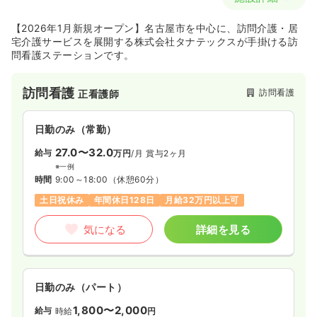
【2026年1月新規オープン】名古屋市を中心に、訪問介護・居
宅介護サービスを展開する株式会社タナテックスが手掛ける訪
問看護ステーションです。
訪問看護
訪問看護
正看護師
日勤のみ（常勤）
27.0〜32.0
給与
万円
/月
賞与2ヶ月
※一例
時間
9:00～18:00
（休憩60分）
土日祝休み
年間休日128日
月給32万円以上可
気になる
詳細を見る
日勤のみ（パート）
1,800〜2,000
給与
時給
円