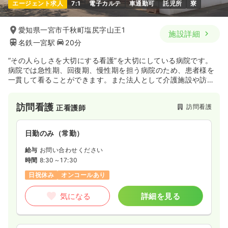
エージェント求人
7:1
電子カルテ
車通勤可
託児所
寮
愛知県一宮市千秋町塩尻字山王1
施設詳細
名鉄一宮駅
20分
”その人らしさを大切にする看護”を大切にしている病院です。
病院では急性期、回復期、慢性期を担う病院のため、患者様を
一貫して看ることができます。また法人として介護施設や訪問
看護も運営し、地域の在宅看護も担っています。充実した福利
厚生や、研修プログラムを用意しています。長く働き続けるこ
訪問看護
訪問看護
正看護師
とができる環境が揃っています。
日勤のみ（常勤）
給与
お問い合わせください
時間
8:30～17:30
日祝休み
オンコールあり
気になる
詳細を見る