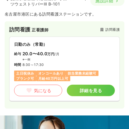
施設詳細
ツウェストリバーⅢ B-101
名古屋市港区にある訪問看護ステーションです。
訪問看護
訪問看護
正看護師
日勤のみ（常勤）
20.0〜40.0
給与
万円
/月
※一例
時間
8:30～17:30
土日祝休み
オンコールあり
担当業務未経験可
ブランク可
月給40万円以上可
気になる
詳細を見る