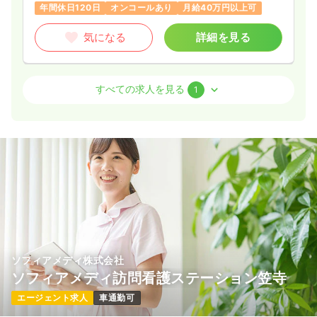
年間休日120日
オンコールあり
月給40万円以上可
気になる
詳細を見る
訪問看護
訪問看護
正看護師
すべての求人を見る
1
一時募集休止
日勤のみ（常勤）
37.7〜40.6
給与
万円
/月
※一例
時間
9:00～18:00
年間休日120日
オンコールあり
月給40万円以上可
気になる
詳細を見る
ソフィアメディ株式会社
ソフィアメディ訪問看護ステーション笠寺
エージェント求人
車通勤可