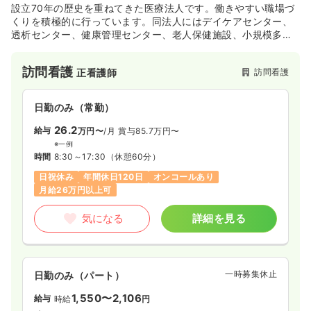
設立70年の歴史を重ねてきた医療法人です。働きやすい職場づ
くりを積極的に行っています。同法人にはデイケアセンター、
透析センター、健康管理センター、老人保健施設、小規模多機
能ホーム、特別養護老人ホーム、デイサービス、訪問看護ステ
ーション、ヘルパーステーションなどの施設を運営していま
訪問看護
訪問看護
正看護師
す。財団法人日本医療機能評価機構の認定病院です。
日勤のみ（常勤）
26.2
給与
万円〜
/月
賞与85.7万円〜
※一例
時間
8:30～17:30
（休憩60分）
日祝休み
年間休日120日
オンコールあり
月給26万円以上可
気になる
詳細を見る
一時募集休止
日勤のみ（パート）
1,550〜2,106
給与
時給
円