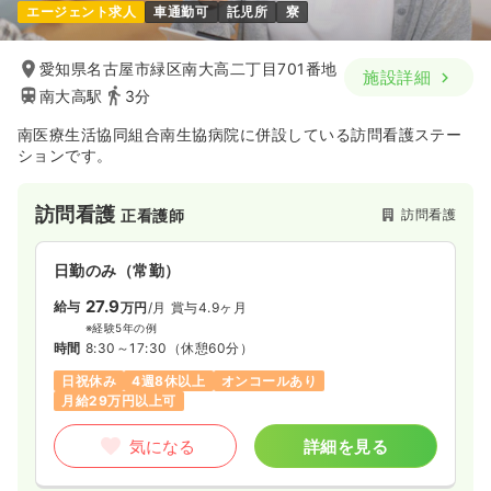
エージェント求人
車通勤可
託児所
寮
愛知県名古屋市緑区南大高二丁目701番地
施設詳細
南大高駅
3分
南医療生活協同組合南生協病院に併設している訪問看護ステー
ションです。
訪問看護
訪問看護
正看護師
日勤のみ（常勤）
27.9
給与
万円
/月
賞与4.9ヶ月
※経験5年の例
時間
8:30～17:30
（休憩60分）
日祝休み
4週8休以上
オンコールあり
月給29万円以上可
気になる
詳細を見る