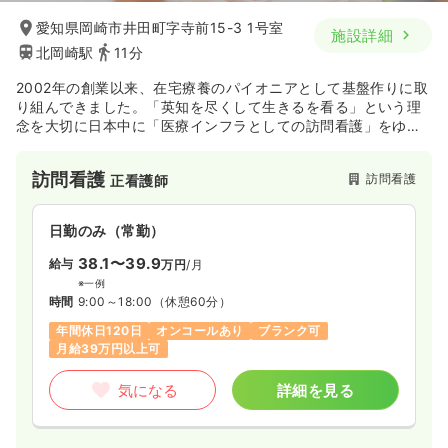
愛知県岡崎市井田町字寺前15-3 1号室
施設詳細
北岡崎駅
11分
2002年の創業以来、在宅療養のパイオニアとして基盤作りに取
り組んできました。「英知を尽くして生きるを看る」という理
念を大切に日本中に「医療インフラとしての訪問看護」をゆき
わたらせるため、さらなる拡大を図っていきます。教育制度、
福利厚生など働く職員が働きやすい環境作りを行っておりま
訪問看護
訪問看護
正看護師
す。
日勤のみ（常勤）
38.1〜39.9
給与
万円
/月
※一例
時間
9:00～18:00
（休憩60分）
年間休日120日
オンコールあり
ブランク可
月給39万円以上可
気になる
詳細を見る