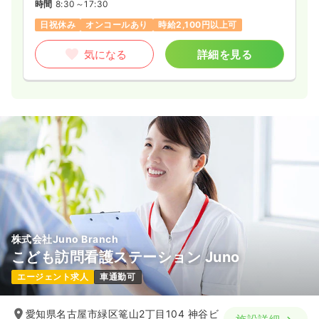
時間
8:30～17:30
日祝休み
オンコールあり
時給2,100円以上可
気になる
詳細を見る
株式会社Juno Branch
こども訪問看護ステーション Juno
エージェント求人
車通勤可
愛知県名古屋市緑区篭山2丁目104 神谷ビ