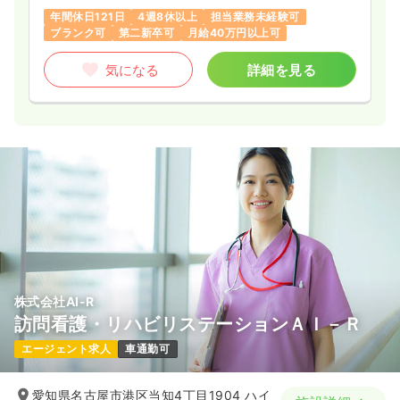
年間休日121日
4週8休以上
担当業務未経験可
ブランク可
第二新卒可
月給40万円以上可
気になる
詳細を見る
株式会社AI-R
訪問看護・リハビリステーションＡＩ－Ｒ
エージェント求人
車通勤可
愛知県名古屋市港区当知4丁目1904 ハイ