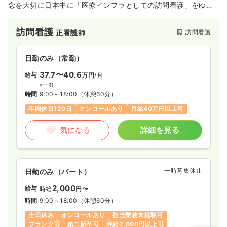
念を大切に日本中に「医療インフラとしての訪問看護」をゆき
わたらせるため、さらなる拡大を図っていきます。教育制度、
福利厚生など働く職員が働きやすい環境作りを行っておりま
訪問看護
訪問看護
正看護師
す。
日勤のみ（常勤）
37.7〜40.6
給与
万円
/月
※一例
時間
9:00～18:00
（休憩60分）
年間休日120日
オンコールあり
月給40万円以上可
気になる
詳細を見る
一時募集休止
日勤のみ（パート）
2,000
給与
時給
円〜
時間
9:00～18:00
（休憩60分）
土日休み
オンコールあり
担当業務未経験可
ブランク可
第二新卒可
時給2,000円以上可