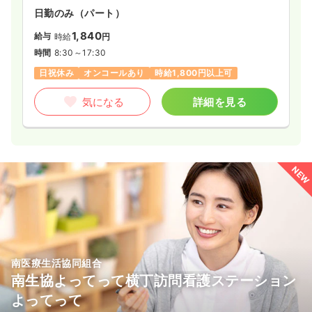
日勤のみ（パート）
1,840
給与
時給
円
時間
8:30～17:30
日祝休み
オンコールあり
時給1,800円以上可
気になる
詳細を見る
NEW
南医療生活協同組合
南生協よってって横丁訪問看護ステーション
よってって