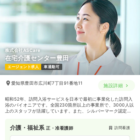
株式会社ASCare
在宅介護センター豊田
エージェント求人
車通勤可
愛知県豊田市広川町7丁目91番地11
施設詳細
昭和52年、訪問入浴サービスを日本で最初に事業化した訪問入
浴のパイオニアです。全国230箇所以上の事業所で、3000人以
上のスタッフが活躍しています。また、シルバーマーク認定第
１号の訪問入浴サービスであり、質の高いサービスを提供して
いる企業です。
介護・福祉系
訪問看護
正・准看護師