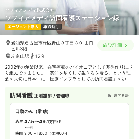
ソフィアメディ株式会社
ソフィアメディ訪問看護ステーション緑
エージェント求人
車通勤可
愛知県名古屋市緑区青山３丁目３０ 山口
施設詳細
ビル3階
左京山駅
15分
2002年の創業以来、在宅療養のパイオニアとして基盤作りに取
り組んできました。「英知を尽くして生きるを看る」という理
念を大切に日本中に「医療インフラとしての訪問看護」をゆき
わたらせるため、さらなる拡大を図っていきます。教育制度、
福利厚生など働く職員が働きやすい環境作りを行っておりま
訪問看護
訪問看護
正看護師 / 管理職
す。
日勤のみ（常勤）
47.5〜49.1
給与
万円
/月
※一例
時間
9:00～18:00
（休憩60分）