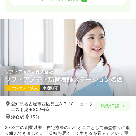
日勤のみ（常勤）
47.5〜49.1
給与
万円
/月
※一例
時間
9:00～18:00
（休憩60分）
年間休日120日
オンコールあり
月給40万円以上可
気になる
詳細を見る
ソフィアメディ株式会社
ソフィアメディ訪問看護ステーション名西
エージェント求人
車通勤可
愛知県名古屋市西区児玉3-7-18 ニューウ
施設詳細
エスト児玉302号室
浄心駅
15分
2002年の創業以来、在宅療養のパイオニアとして基盤作りに取
り組んできました。「英知を尽くして生きるを看る」という理