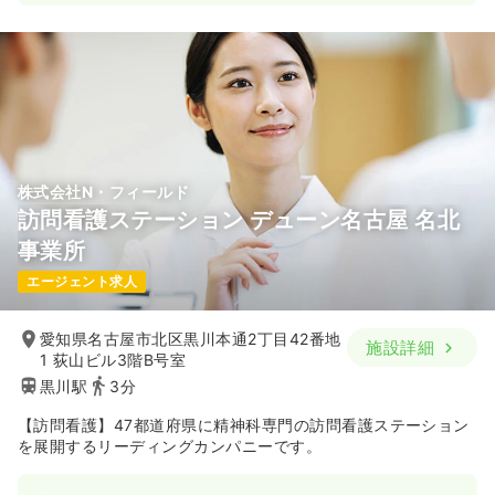
株式会社N・フィールド
訪問看護ステーション デューン名古屋 名北
事業所
エージェント求人
愛知県名古屋市北区黒川本通2丁目42番地
施設詳細
1 荻山ビル3階B号室
黒川駅
3分
【訪問看護】47都道府県に精神科専門の訪問看護ステーション
を展開するリーディングカンパニーです。