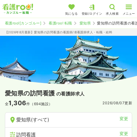
気になる
登録/ログイン
求人検索
メニュー
看護roo![カンゴルー]
看護roo! 転職
愛知県
愛知県の訪問看護の看
【2026年8月最新】愛知県の訪問看護の看護師/准看護師求人・転職・給料
愛知県の訪問看護
の看護師求人
1,306
2026/08/07
更新
全
件（694施設）
変更
愛知県(すべて)
変更
訪問看護