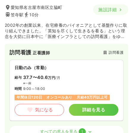
愛知県名古屋市南区立脇町
施設詳細
笠寺駅
10分
2002年の創業以来、在宅療養のパイオニアとして基盤作りに取
り組んできました。「英知を尽くして生きるを看る」という理
念を大切に日本中に「医療インフラとしての訪問看護」をゆき
わたらせるため、さらなる拡大を図っていきます。教育制度、
福利厚生など働く職員が働きやすい環境作りを行っておりま
訪問看護
訪問看護
正看護師
す。
日勤のみ（常勤）
37.7〜40.6
給与
万円
/月
※一例
時間
9:00～18:00
年間休日120日
オンコールあり
月給40万円以上可
気になる
詳細を見る
訪問看護
訪問看護
正看護師 / 管理職
すべての求人を見る
1