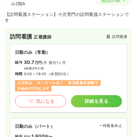
施設詳細
ル2階A
【訪問看護ステーション】小児専門の訪問看護ステーションで
す
訪問看護
訪問看護
正看護師
日勤のみ（常勤）
30.7
給与
万円
/月
賞与1ヶ月
※経験4年の例
時間
9:00～18:00
（休憩60分）
土日休み
オンコールあり
担当業務未経験可
月給40万円以上可
気になる
詳細を見る
一時募集休止
日勤のみ（パート）
1,600
給与
時給
円〜