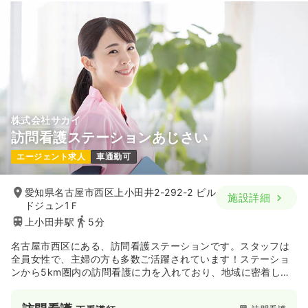
株式会社サカイ
訪問看護ステーションあじさい
エージェント求人
車通勤可
愛知県名古屋市西区上小田井2-292-2 ビル
施設詳細
ドジュン1Ｆ
上小田井駅
5分
名古屋市西区にある、訪問看護ステーションです。スタッフは
全員女性で、主婦の方も多数ご活躍されています！ステーショ
ンから5km圏内の訪問看護に力を入れており、地域に密着した
お仕事です。