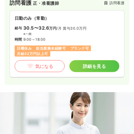
訪問看護
訪問看護
正・准看護師
日勤のみ（常勤）
30.5〜32.6
給与
万円
/月
賞与30.0万円
※一例
時間
9:00～18:00
日曜休み
担当業務未経験可
ブランク可
月給32万円以上可
気になる
詳細を見る