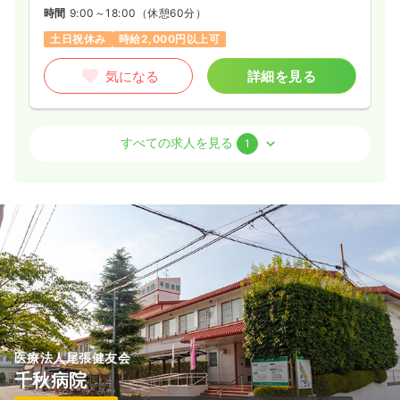
時間
9:00～18:00
（休憩60分）
土日祝休み
時給2,000円以上可
気になる
詳細を見る
訪問看護
訪問看護
正看護師 / 管理職
すべての求人を見る
1
日勤のみ（常勤）
450
給与
万円〜
/年
※経験10年の例
時間
9:00～18:00
（休憩60分）
土日祝休み
年間休日128日
月給40万円以上可
気になる
詳細を見る
医療法人尾張健友会
千秋病院