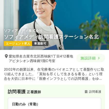
ソフィアメディ株式会社
ソフィアメディ訪問看護ステーション名北
エージェント求人
車通勤可
愛知県名古屋市北区西味鋺1丁目412番地
施設詳細
アビタシオン西味鋺1階C号室
2002年の創業以来、在宅療養のパイオニアとして基盤作りに取
り組んできました。「英知を尽くして生きるを看る」という理
念を大切に日本中に「医療インフラとしての訪問看護」をゆき
わたらせるため、さらなる拡大を図っていきます。教育制度、
福利厚生など働く職員が働きやすい環境作りを行っておりま
訪問看護
訪問看護
正看護師
す。
日勤のみ（常勤）