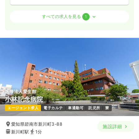
訪問看護
訪問看護
正看護師 / 管理職
すべての求人を見る
1
日勤のみ（常勤）
52.0
給与
万円〜
/月
賞与2ヶ月
※一例
時間
8:30～17:00
（休憩60分）
日曜休み
月給40万円以上可
気になる
詳細を見る
医療法人愛生館
小林記念病院
エージェント求人
電子カルテ
車通勤可
託児所
寮
愛知県碧南市新川町3-88
施設詳細
新川町駅
1分