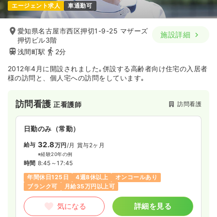
エージェント求人
車通勤可
愛知県名古屋市西区押切1-9-25 マザーズ
施設詳細
押切ビル3階
浅間町駅
2分
2012年4月に開設されました｡併設する高齢者向け住宅の入居者
様の訪問と、個人宅への訪問をしています｡
訪問看護
訪問看護
正看護師
日勤のみ（常勤）
32.8
給与
万円
/月
賞与2ヶ月
※経験20年の例
時間
8:45～17:45
年間休日125日
4週8休以上
オンコールあり
ブランク可
月給35万円以上可
気になる
詳細を見る