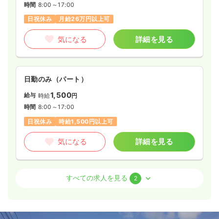
時間
8:00～17:00
日祝休み
月給26万円以上可
気になる
詳細を見る
日勤のみ（パート）
1,500
給与
時給
円
時間
8:00～17:00
日祝休み
時給1,500円以上可
気になる
詳細を見る
検診・健診
クリニック
正・准看護師
すべての求人を見る
2
日勤のみ（常勤）
19.0〜25.0
給与
万円
/月
賞与2回