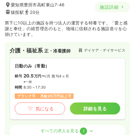
愛知県豊田市高町東山7-46
施設詳細
猿投駅
20分
県下に10以上の施設を持つ法人の運営する特養です。「愛と感
謝と奉仕」の経営理念のもと、地域に信頼される施設造りを心
掛けています。
介護・福祉系
デイケア・デイサービス
正・准看護師
日勤のみ（常勤）
20.5
給与
万円〜
/月
賞与4ヶ月
※一例
時間
8:30～17:30
ブランク可
月給20万円以上可
気になる
詳細を見る
介護・福祉系
特別養護老人ホーム
正看護師
すべての求人を見る
2