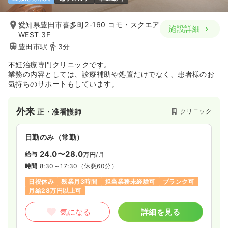
愛知県豊田市喜多町2-160 コモ・スクエア
施設詳細
WEST 3F
豊田市駅
3分
不妊治療専門クリニックです。
業務の内容としては、診療補助や処置だけでなく、患者様のお
気持ちのサポートもしています。
外来
クリニック
正・准看護師
日勤のみ（常勤）
24.0〜28.0
給与
万円
/月
時間
8:30～17:30
（休憩60分）
日祝休み
残業月3時間
担当業務未経験可
ブランク可
月給28万円以上可
気になる
詳細を見る