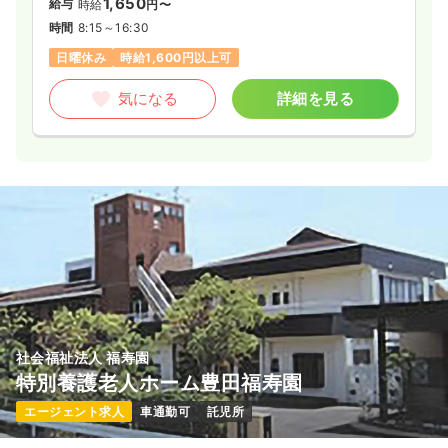
1,650
給与
時給
円〜
時間
8:15～16:30
日曜休み
時給1,600円以上可
気になる
詳細を見る
社会福祉法人 福寿園
特別養護老人ホーム豊田福寿園
エージェント求人
車通勤可
託児所