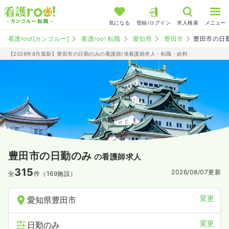
気になる
登録/ログイン
求人検索
メニュー
看護roo![カンゴルー]
看護roo! 転職
愛知県
豊田市
豊田市の日
【2026年8月最新】豊田市の日勤のみの看護師/准看護師求人・転職・給料
豊田市の日勤のみ
の看護師求人
315
2026/08/07
更新
全
件（169施設）
変更
愛知県豊田市
変更
日勤のみ