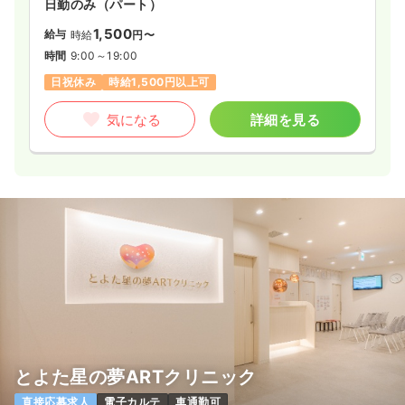
日勤のみ（パート）
1,500
給与
時給
円〜
時間
9:00～19:00
日祝休み
時給1,500円以上可
気になる
詳細を見る
とよた星の夢ARTクリニック
直接応募求人
電子カルテ
車通勤可