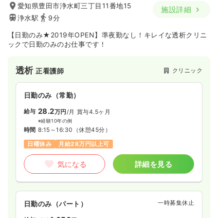
愛知県豊田市浄水町三丁目11番地15
施設詳細
浄水駅
9分
【日勤のみ★2019年OPEN】準夜勤なし！キレイな透析クリニ
ックで日勤のみのお仕事です！
透析
クリニック
正看護師
日勤のみ（常勤）
28.2
給与
万円
/月
賞与4.5ヶ月
※経験10年の例
時間
8:15～16:30
（休憩45分）
日曜休み
月給28万円以上可
気になる
詳細を見る
一時募集休止
日勤のみ（パート）