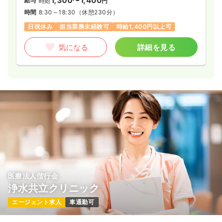
1,300〜1,400
給与
時給
円
時間
8:30～18:30
（休憩230分）
日祝休み
担当業務未経験可
時給1,400円以上可
気になる
詳細を見る
医療法人偕行会
浄水共立クリニック
エージェント求人
車通勤可