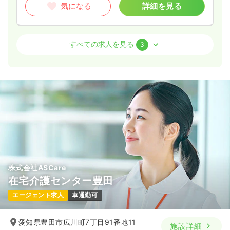
気になる
詳細を見る
介護・福祉系
その他介護施設
保健師
すべての求人を見る
3
一時募集休止
日勤のみ（常勤）
20.7〜27.5
給与
万円
/月
賞与4.2ヶ月
※一例
時間
8:30～17:30
4週8休以上
月給27万円以上可
気になる
詳細を見る
株式会社ASCare
介護・福祉系
デイケア・デイサービス
正・准看護師
在宅介護センター豊田
エージェント求人
車通勤可
一時募集休止
日勤のみ（常勤）
20.5
給与
万円〜
/月
賞与2回
愛知県豊田市広川町7丁目91番地11
施設詳細
※一例