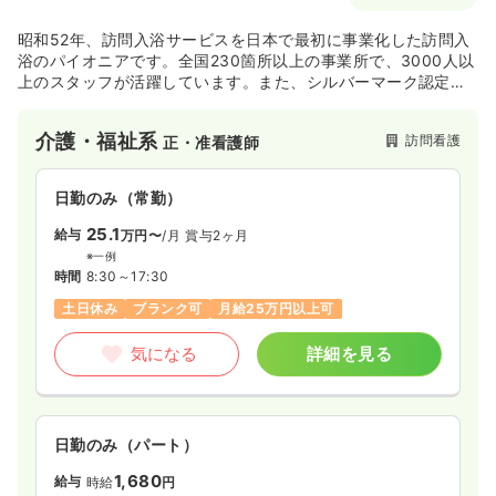
時間
8:30～17:30
昭和52年、訪問入浴サービスを日本で最初に事業化した訪問入
ブランク可
月給20万円以上可
浴のパイオニアです。全国230箇所以上の事業所で、3000人以
上のスタッフが活躍しています。また、シルバーマーク認定第
気になる
詳細を見る
１号の訪問入浴サービスであり、質の高いサービスを提供して
いる企業です。
介護・福祉系
訪問看護
正・准看護師
一時募集休止
日勤のみ（パート）
日勤のみ（常勤）
1,200
給与
時給
円〜
25.1
給与
万円〜
/月
賞与2ヶ月
時間
8:30～17:30
※一例
時間
8:30～17:30
ブランク可
時給1,200円以上可
土日休み
ブランク可
月給25万円以上可
気になる
詳細を見る
気になる
詳細を見る
日勤のみ（パート）
1,680
給与
時給
円