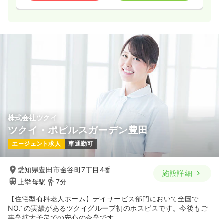
株式会社ツクイ
ツクイ・ポピルスガーデン豊田
エージェント求人
車通勤可
愛知県豊田市金谷町7丁目4番
施設詳細
上挙母駅
7分
【住宅型有料老人ホーム】デイサービス部門において全国で
NO.1の実績があるツクイグループ初のホスピスです。今後もご
事業拡大予定での安心の企業です。