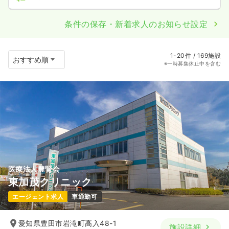
条件の保存・新着求人のお知らせ設定
1-20件 / 169施設
※一時募集休止中を含む
医療法人豊腎会
東加茂クリニック
エージェント求人
車通勤可
愛知県豊田市岩滝町高入48-1
施設詳細