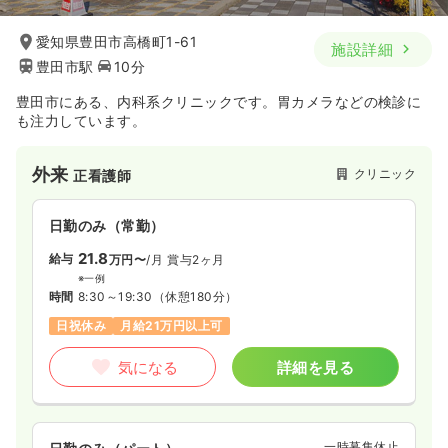
愛知県豊田市高橋町1-61
施設詳細
豊田市駅
10分
豊田市にある、内科系クリニックです。胃カメラなどの検診に
も注力しています。
外来
クリニック
正看護師
日勤のみ（常勤）
21.8
給与
万円〜
/月
賞与2ヶ月
※一例
時間
8:30～19:30
（休憩180分）
日祝休み
月給21万円以上可
気になる
詳細を見る
一時募集休止