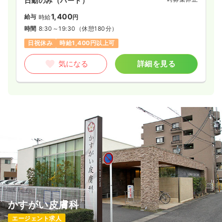
日勤のみ（パート）
1,400
給与
時給
円
時間
8:30～19:30
（休憩180分）
日祝休み
時給1,400円以上可
気になる
詳細を見る
かすがい皮膚科
エージェント求人