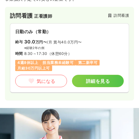
訪問看護
訪問看護
正看護師
日勤のみ（常勤）
30.0
給与
万円〜
/月
賞与40.0万円〜
※経験2年の例
時間
8:30～17:30
（休憩60分）
4週8休以上
担当業務未経験可
第二新卒可
月給30万円以上可
気になる
詳細を見る