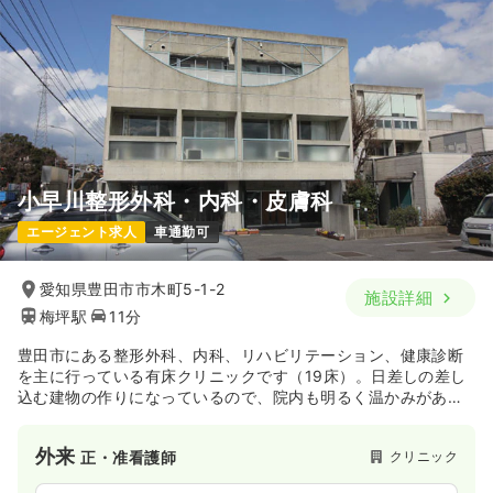
※一例
時間
9:00～18:00
日祝休み
月給25万円以上可
気になる
詳細を見る
小早川整形外科・内科・皮膚科
日勤のみ（パート）
エージェント求人
車通勤可
給与
お問い合わせください
時間
9:00～18:00
愛知県豊田市市木町5-1-2
日祝休み
施設詳細
梅坪駅
11分
気になる
詳細を見る
豊田市にある整形外科、内科、リハビリテーション、健康診断
を主に行っている有床クリニックです（19床）。日差しの差し
込む建物の作りになっているので、院内も明るく温かみがあり
ます。
外来
クリニック
正・准看護師