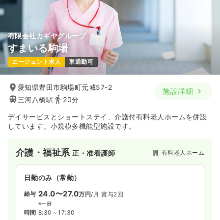
有限会社カギヤグループ
すまいる駒場
エージェント求人
車通勤可
愛知県豊田市駒場町元城57-2
施設詳細
三河八橋駅
20分
デイサービスとショートステイ、介護付有料老人ホームを併設
しています。小規模多機能型施設です。
介護・福祉系
有料老人ホーム
正・准看護師
日勤のみ（常勤）
24.0〜27.0
給与
万円
/月
賞与2回
※一例
時間
8:30～17:30