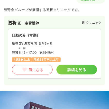
豊腎会グループが展開する透析クリニックです。
透析
クリニック
正・准看護師
日勤のみ（常勤）
23.6
給与
万円
/月
賞与5ヶ月
※一例
時間
8:45～17:00
（休憩45分）
4週8休以上
月給23万円以上可
気になる
詳細を見る