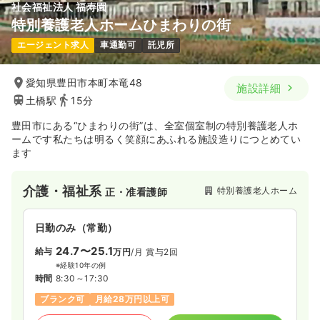
社会福祉法人 福寿園
特別養護老人ホームひまわりの街
エージェント求人
車通勤可
託児所
愛知県豊田市本町本竜48
施設詳細
土橋駅
15分
豊田市にある“ひまわりの街”は、全室個室制の特別養護老人ホ
ームです私たちは明るく笑顔にあふれる施設造りにつとめてい
ます
介護・福祉系
特別養護老人ホーム
正・准看護師
日勤のみ（常勤）
24.7〜25.1
給与
万円
/月
賞与2回
※経験10年の例
時間
8:30～17:30
ブランク可
月給28万円以上可