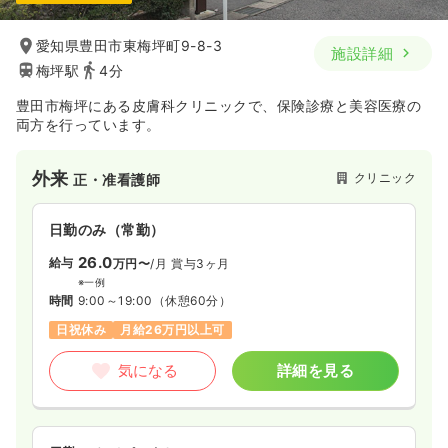
愛知県豊田市東梅坪町9-8-3
施設詳細
梅坪駅
4分
豊田市梅坪にある皮膚科クリニックで、保険診療と美容医療の
両方を行っています。
外来
クリニック
正・准看護師
日勤のみ（常勤）
26.0
給与
万円〜
/月
賞与3ヶ月
※一例
時間
9:00～19:00
（休憩60分）
日祝休み
月給26万円以上可
気になる
詳細を見る