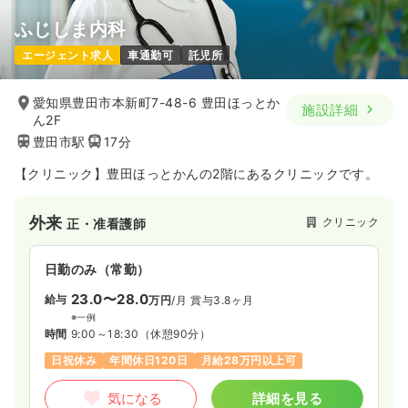
ふじしま内科
エージェント求人
車通勤可
託児所
愛知県豊田市本新町7-48-6 豊田ほっとか
施設詳細
ん2F
豊田市駅
17分
【クリニック】豊田ほっとかんの2階にあるクリニックです。
外来
クリニック
正・准看護師
日勤のみ（常勤）
23.0〜28.0
給与
万円
/月
賞与3.8ヶ月
※一例
時間
9:00～18:30
（休憩90分）
日祝休み
年間休日120日
月給28万円以上可
気になる
詳細を見る