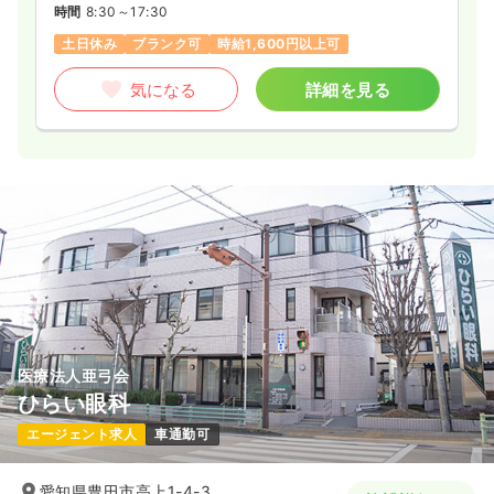
時間
8:30～17:30
土日休み
ブランク可
時給1,600円以上可
気になる
詳細を見る
医療法人亜弓会
ひらい眼科
エージェント求人
車通勤可
愛知県豊田市高上1-4-3