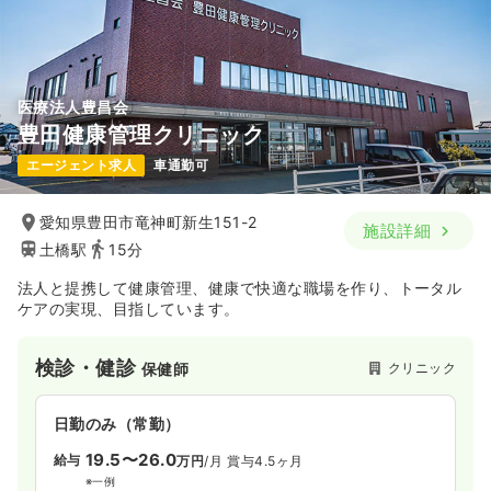
医療法人豊昌会
豊田健康管理クリニック
エージェント求人
車通勤可
愛知県豊田市竜神町新生151-2
施設詳細
土橋駅
15分
法人と提携して健康管理、健康で快適な職場を作り、トータル
ケアの実現、目指しています。
検診・健診
クリニック
保健師
日勤のみ（常勤）
19.5〜26.0
給与
万円
/月
賞与4.5ヶ月
※一例