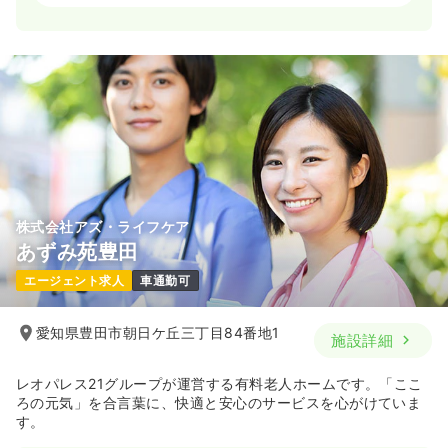
日勤のみ（常勤）
20.5
給与
万円〜
/月
賞与4.4ヶ月
※一例
時間
8:30～17:30
ブランク可
月給20万円以上可
気になる
詳細を見る
株式会社アズ・ライフケア
介護・福祉系
その他介護施設
保健師
あずみ苑豊田
エージェント求人
車通勤可
日勤のみ（常勤）
23.0
給与
万円〜
/月
賞与2回
愛知県豊田市朝日ケ丘三丁目84番地1
施設詳細
※一例
時間
8:30～17:30
（休憩60分）
レオパレス21グループが運営する有料老人ホームです。「ここ
月給23万円以上可
ろの元気」を合言葉に、快適と安心のサービスを心がけていま
す。
気になる
詳細を見る