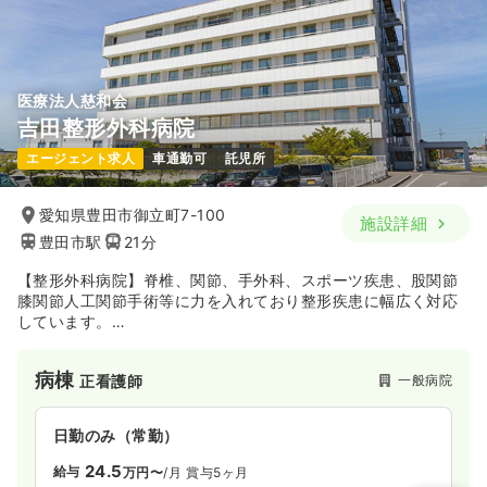
医療法人慈和会
吉田整形外科病院
エージェント求人
車通勤可
託児所
愛知県豊田市御立町7-100
施設詳細
豊田市駅
21分
【整形外科病院】脊椎、関節、手外科、スポーツ疾患、股関節
膝関節人工関節手術等に力を入れており整形疾患に幅広く対応
しています。
若年層から高齢者まで広い年齢層の方々が来院受診されていま
す。
病棟
一般病院
正看護師
日勤のみ（常勤）
24.5
給与
万円〜
/月
賞与5ヶ月