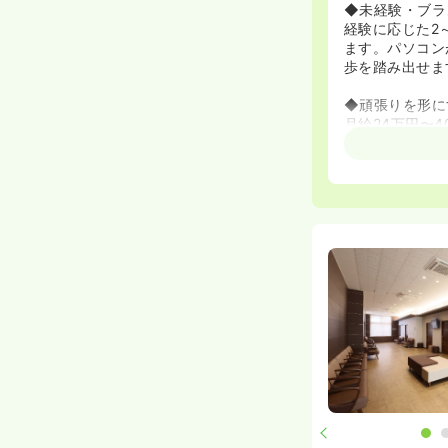
◆未経験・ブラ
経験に応じた2
ます。パソコン
歩を踏み出せま
◆頑張りを形に
月給24万円〜
かり給与に反映
◆会員制リゾー
有給消化率はほ
の利用特典もあ