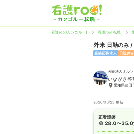
看護roo![カンゴルー]
看護roo! 転職
外来
日勤のみ /
直接応募求人
日祝休
医療法人オルソ
いながき整
愛知県豊田市
2026/06/23 更新
正看護師
28.0〜35.0