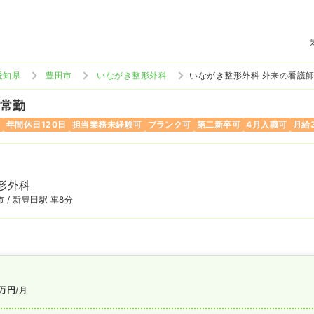
愛知県
豊田市
いながき整形外科
いながき整形外科 外来の看護
 常勤
み
年間休日120日
担当業務未経験可
ブランク可
第二新卒可
4月入職可
月給
形外科
 / 新豊田駅 車8分
万円
/月