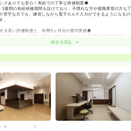
ンクありでも安心！有給での丁寧な研修制度◆
～3週間の有給研修期間を設けており、不慣れな方や復職希望の方も
が苦手な方でも、練習しながら電子カルテ入力ができるようになるの
す。
する高い評価制度と、年間3ヶ月分の賞与実績◆
40万円に加え、年2回の賞与（実績3ヶ月分）や月1万円の昇給実績な
されます。資格手当や勤務手当も含まれ、あなたの専門性を高く評価
続きを読む
ト特典も！オンオフを充実させる手厚い福利厚生◆
ぼ100％。職員専用のWi-Fiやロッカー、休憩室完備はもちろん、会
り、リフレッシュを大切にできる職場です。