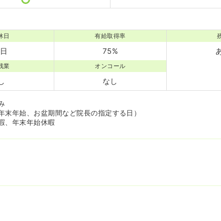
休日
有給取得率
0日
75%
残業
オンコール
し
なし
み
年末年始、お盆期間など院長の指定する日）
暇、年末年始休暇