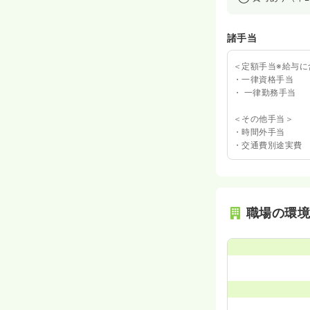
諸手当
＜定額手当※給与に
・一律資格手当
・ 一律勤務手当
＜その他手当＞
・時間外手当
・交通費別途実費
職場の環