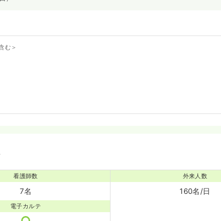
含む＞
境
看護師数
外来人数
7名
160名/日
電子カルテ