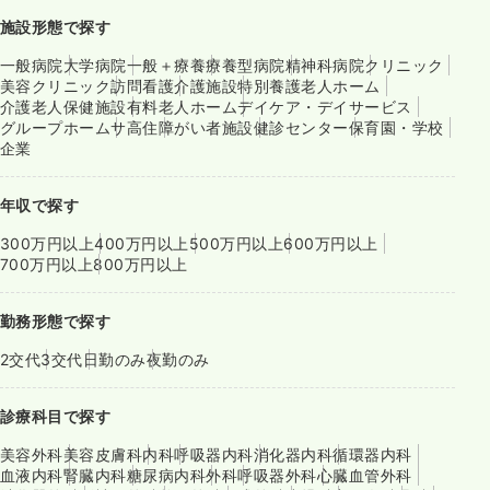
施設形態で探す
一般病院
大学病院
一般＋療養
療養型病院
精神科病院
クリニック
美容クリニック
訪問看護
介護施設
特別養護老人ホーム
介護老人保健施設
有料老人ホーム
デイケア・デイサービス
グループホーム
サ高住
障がい者施設
健診センター
保育園・学校
企業
年収で探す
300万円以上
400万円以上
500万円以上
600万円以上
700万円以上
800万円以上
勤務形態で探す
2交代
3交代
日勤のみ
夜勤のみ
診療科目で探す
美容外科
美容皮膚科
内科
呼吸器内科
消化器内科
循環器内科
血液内科
腎臓内科
糖尿病内科
外科
呼吸器外科
心臓血管外科