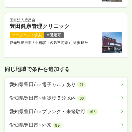
医療法人豊昌会
豊田健康管理クリニック
エージェント求人
車通勤可
愛知県豊田市
/ 土橋駅（名鉄三河線） 徒歩15分
同じ地域で条件を追加する
愛知県豊田市
×
電子カルテあり
71
愛知県豊田市
×
駅徒歩５分以内
66
愛知県豊田市
×
ブランク・未経験可
155
愛知県豊田市
×
外来
99