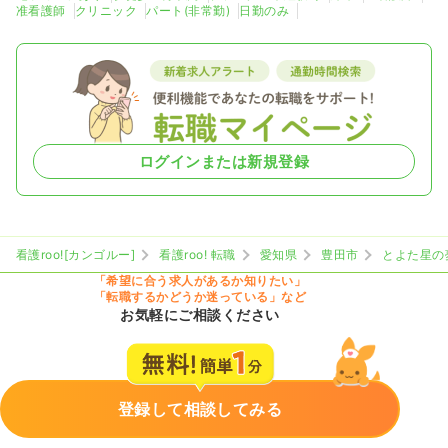
准看護師
クリニック
パート(非常勤)
日勤のみ
ログインまたは新規登録
看護roo![カンゴルー]
看護roo! 転職
愛知県
豊田市
とよた星の
「希望に合う求人があるか知りたい」
「転職するかどうか迷っている」など
お気軽にご相談ください
登録して相談してみる