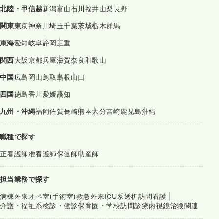
北陸・甲信越
新潟
富山
石川
福井
山梨
長野
関東
東京
神奈川
埼玉
千葉
茨城
栃木
群馬
東海
愛知
岐阜
静岡
三重
関西
大阪
京都
兵庫
滋賀
奈良
和歌山
中国
広島
岡山
鳥取
島根
山口
四国
徳島
香川
愛媛
高知
九州・沖縄
福岡
佐賀
長崎
熊本
大分
宮崎
鹿児島
沖縄
職種で探す
正看護師
准看護師
保健師
助産師
担当業務で探す
病棟
外来
オペ室(手術室)
救急外来
ICU系
透析
訪問看護
介護・福祉系
検診・健診
保育園・学校
訪問診療
内視鏡
治験関連