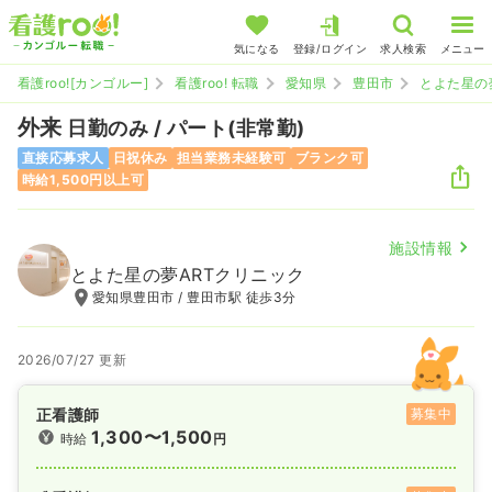
気になる
登録/ログイン
求人検索
メニュー
看護roo![カンゴルー]
看護roo! 転職
愛知県
豊田市
とよた星の
外来
日勤のみ / パート(非常勤)
直接応募求人
日祝休み
担当業務未経験可
ブランク可
時給1,500円以上可
施設情報
とよた星の夢ARTクリニック
愛知県豊田市 / 豊田市駅 徒歩3分
2026/07/27 更新
正看護師
募集中
1,300〜1,500
時給
円