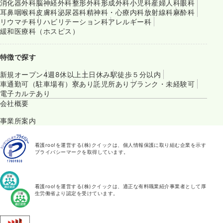
消化器外科
脳神経外科
整形外科
形成外科
小児科
産婦人科
眼科
耳鼻咽喉科
皮膚科
泌尿器科
精神科・心療内科
放射線科
麻酔科
リウマチ科
リハビリテーション科
アレルギー科
緩和医療科（ホスピス）
特徴で探す
新規オープン
4週8休以上
土日休み
駅徒歩５分以内
車通勤可（駐車場有）
寮あり
託児所あり
ブランク・未経験可
電子カルテあり
会社概要
事業所案内
看護roo!を運営する(株)クイックは、個人情報保護に取り組む企業を示す
プライバシーマークを取得しています。
看護roo!を運営する(株)クイックは、適正な有料職業紹介事業者として厚
生労働省より認定を受けています。