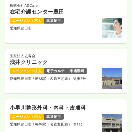
株式会社ASCare
在宅介護センター豊田
エージェント求人
車通勤可
愛知県豊田市
医療法人史寿会
浅井クリニック
エージェント求人
電子カルテ
車通勤可
愛知県豊田市
/ 若林駅（名鉄三河線） 徒歩7分
小早川整形外科・内科・皮膚科
エージェント求人
車通勤可
愛知県豊田市
/ 梅坪駅（名鉄豊田線） 車11分