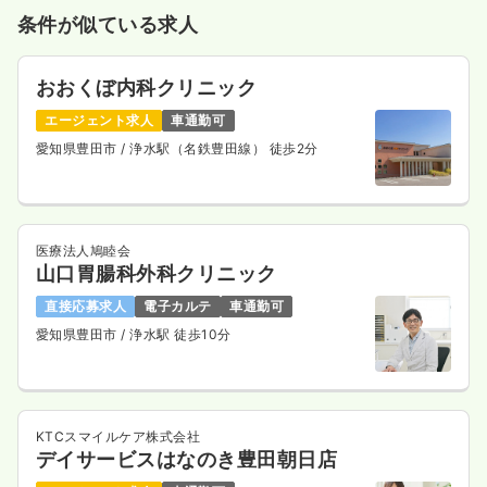
条件が似ている求人
おおくぼ内科クリニック
エージェント求人
車通勤可
愛知県豊田市
/ 浄水駅（名鉄豊田線） 徒歩2分
医療法人鳩睦会
山口胃腸科外科クリニック
直接応募求人
電子カルテ
車通勤可
愛知県豊田市
/ 浄水駅 徒歩10分
KTCスマイルケア株式会社
デイサービスはなのき豊田朝日店