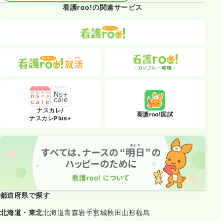
看護roo!の関連サービス
ナスカレ/
看護roo!国試
ナスカレPlus+
都道府県で探す
北海道・東北
北海道
青森
岩手
宮城
秋田
山形
福島