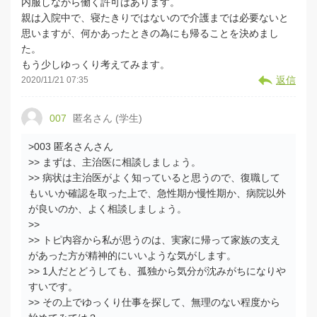
内服しながら働く許可はあります。
親は入院中で、寝たきりではないので介護までは必要ないと
思いますが、何かあったときの為にも帰ることを決めまし
た。
もう少しゆっくり考えてみます。
返信
2020/11/21 07:35
007
匿名さん (学生)
>003 匿名さんさん
>> まずは、主治医に相談しましょう。
>> 病状は主治医がよく知っていると思うので、復職して
もいいか確認を取った上で、急性期か慢性期か、病院以外
が良いのか、よく相談しましょう。
>>
>> トピ内容から私が思うのは、実家に帰って家族の支え
があった方が精神的にいいような気がします。
>> 1人だとどうしても、孤独から気分が沈みがちになりや
すいです。
>> その上でゆっくり仕事を探して、無理のない程度から