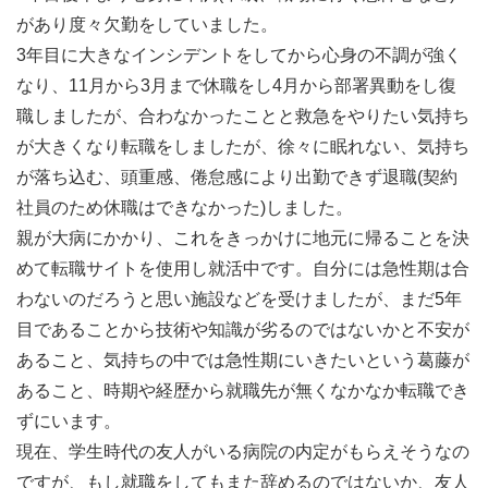
があり度々欠勤をしていました。
3年目に大きなインシデントをしてから心身の不調が強く
なり、11月から3月まで休職をし4月から部署異動をし復
職しましたが、合わなかったことと救急をやりたい気持ち
が大きくなり転職をしましたが、徐々に眠れない、気持ち
が落ち込む、頭重感、倦怠感により出勤できず退職(契約
社員のため休職はできなかった)しました。
親が大病にかかり、これをきっかけに地元に帰ることを決
めて転職サイトを使用し就活中です。自分には急性期は合
わないのだろうと思い施設などを受けましたが、まだ5年
目であることから技術や知識が劣るのではないかと不安が
あること、気持ちの中では急性期にいきたいという葛藤が
あること、時期や経歴から就職先が無くなかなか転職でき
ずにいます。
現在、学生時代の友人がいる病院の内定がもらえそうなの
ですが、もし就職をしてもまた辞めるのではないか、友人