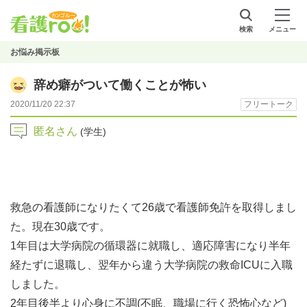
検索
メニュー
お悩み掲示板
辞め癖がついて働くことが怖い
2020/11/20 22:37
フリートーク
匿名さん
(学生)
救急の看護師になりたくて26歳で看護師免許を取得しまし
た。現在30歳です。
1年目は大学病院の循環器に就職し、適応障害になり半年
経たずに退職し、翌年から違う大学病院の救命ICUに入職
しました。
2年目後半より心身に不調(不眠、職場に行く恐怖心など)