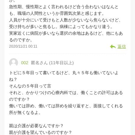
が。
急性期、慢性期とよく言われるけど合う合わないはなんと
も、職場の人間性というか雰囲気次第と感じます。
人員が十分にいて受けもと人数が少ないなら焦らないけど、
受け持ちが多いと焦るし。病棟によってもかなり違う。
実家近くに病院が多いなら選択の余地はあるけど、他にもあ
るのですか。
返信
2020/11/21 00:11
002
匿名さん (11年目以上)
トピに５年目って書いてるけど、丸々５年も働いてないよ
ね？
そんなの５年目って言
それと、かかりつけの心療内科では、働くことの許可はある
のですか？
働いては辞め、働いては辞めを繰り返すと、面接してくれる
所が無くなるよ。
親は介護が必要なんですか？
親が介護を望んでいるのですか？