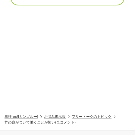
看護roo![カンゴルー]
お悩み掲示板
フリートークのトピック
辞め癖がついて働くことが怖い(全コメント)