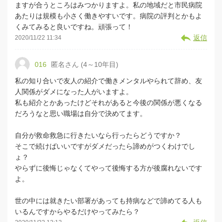
ますが合うところはみつかりますよ。私の地域だと市民病院
あたりは規模も小さく働きやすいです。病院の評判とかもよ
くみてみると良いですね。頑張って！
返信
2020/11/22 11:34
016
匿名さん (4～10年目)
私の知り合いで友人の紹介で働きメンタルやられて辞め、友
人関係がダメになった人がいますよ。
私も紹介とかあったけどそれがあると今後の関係が悪くなる
だろうなと思い職場は自分で決めてます。
自分が救命救急に行きたいなら行ったらどうですか？
そこで続けばいいですがダメだったら諦めがつくわけでし
ょ？
やらずに後悔じゃなくてやって後悔する方が後腐れないです
よ。
世の中には就きたい部署があっても持病などで諦めてる人も
いるんですからやるだけやってみたら？