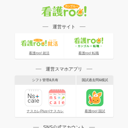
運営サイト
看護roo! 就活
看護roo! 転職
運営スマホアプリ
シフト管理&共有
国試過去問&模試
ナスカレPlus+/ナスカレ
看護roo! 国試
SNS公式アカウント