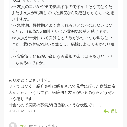
>001 匿名さんさん
>> 友人のコネやツテで就職するのですか？そうでなくた
またま友人が勤務していた病院なら迷惑はかからないと思
いますが。
>> 急性期、慢性期とよく言われるけど合う合わないはな
んとも、職場の人間性というか雰囲気次第と感じます。
>> 人員が十分にいて受けもと人数が少ないなら焦らない
けど、受け持ちが多いと焦るし。病棟によってもかなり違
う。
>> 実家近くに病院が多いなら選択の余地はあるけど、他
にもあるのですか。
ありがとうございます。
ツテではなく、紹介会社に紹介されて見学に行った病院に友
人がいたという形です。病院側も友人がいるのならどうぞと
いう感じです。
田舎なので病院の募集がほぼ無いような状況です…。
返信
2020/11/21 07:31
006
匿名さん (学生)