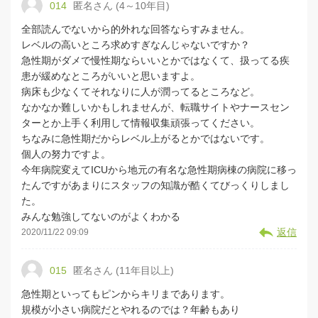
014
匿名さん (4～10年目)
全部読んでないから的外れな回答ならすみません。
レベルの高いところ求めすぎなんじゃないですか？
急性期がダメで慢性期ならいいとかではなくて、扱ってる疾
患が緩めなところがいいと思いますよ。
病床も少なくてそれなりに人が潤ってるところなど。
なかなか難しいかもしれませんが、転職サイトやナースセン
ターとか上手く利用して情報収集頑張ってください。
ちなみに急性期だからレベル上がるとかではないです。
個人の努力ですよ。
今年病院変えてICUから地元の有名な急性期病棟の病院に移っ
たんですがあまりにスタッフの知識が酷くてびっくりしまし
た。
みんな勉強してないのがよくわかる
返信
2020/11/22 09:09
015
匿名さん (11年目以上)
急性期といってもピンからキリまであります。
規模が小さい病院だとやれるのでは？年齢もあり