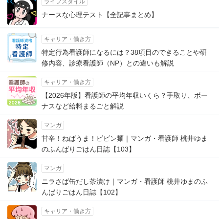
ライフスタイル
ナースな心理テスト【全記事まとめ】
キャリア・働き方
特定行為看護師になるには？38項目のできることや研
修内容、診療看護師（NP）との違いも解説
キャリア・働き方
【2026年版】看護師の平均年収いくら？手取り、ボー
ナスなど給料まるごと解説
マンガ
甘辛！ねばうま！ビビン麺｜マンガ・看護師 桃井ゆま
のふんばりごはん日誌【103】
マンガ
ニラさば缶だし茶漬け｜マンガ・看護師 桃井ゆまのふ
んばりごはん日誌【102】
キャリア・働き方