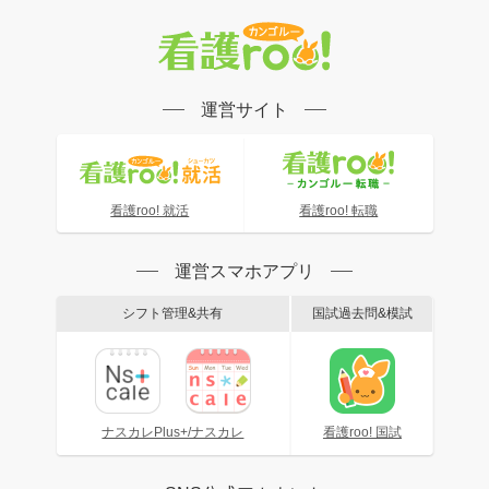
運営サイト
看護roo! 就活
看護roo! 転職
運営スマホアプリ
シフト管理&共有
国試過去問&模試
ナスカレPlus+/ナスカレ
看護roo! 国試