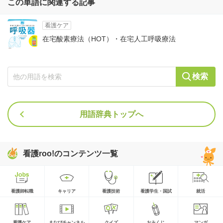
この単語に関連する記事
看護ケア
在宅酸素療法（HOT）・在宅人工呼吸療法
検索
用語辞典トップへ
看護roo!のコンテンツ一覧
看護師転職
キャリア
看護技術
看護学生・国試
就活
看護ケア
まなびチャンネル
クイズ
おみくじ
マンガ