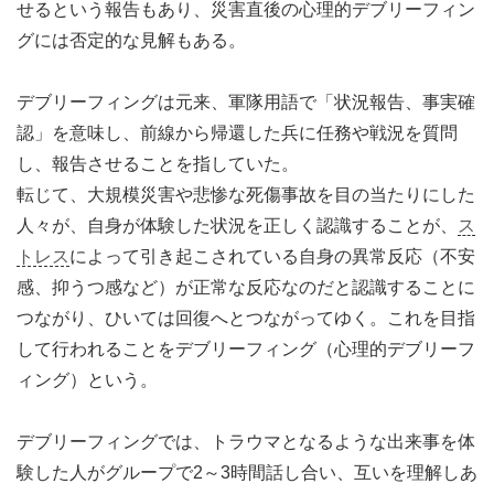
せるという報告もあり、災害直後の心理的デブリーフィン
グには否定的な見解もある。
デブリーフィングは元来、軍隊用語で「状況報告、事実確
認」を意味し、前線から帰還した兵に任務や戦況を質問
し、報告させることを指していた。
転じて、大規模災害や悲惨な死傷事故を目の当たりにした
人々が、自身が体験した状況を正しく認識することが、
ス
トレス
によって引き起こされている自身の異常反応（不安
感、抑うつ感など）が正常な反応なのだと認識することに
つながり、ひいては回復へとつながってゆく。これを目指
して行われることをデブリーフィング（心理的デブリーフ
ィング）という。
デブリーフィングでは、トラウマとなるような出来事を体
験した人がグループで2～3時間話し合い、互いを理解しあ