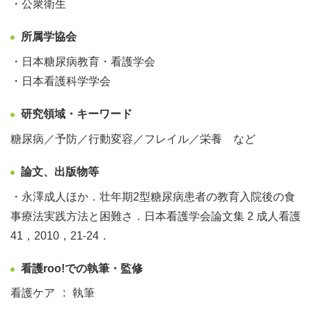
・公衆衛生
所属学協会
・日本糖尿病教育・看護学会
・日本看護科学学会
研究領域・キーワード
糖尿病／予防／行動変容／フレイル／栄養 など
論文、出版物等
・永澤成人ほか．壮年期2型糖尿病患者の教育入院後の食
事療法実践方法と困難さ．日本看護学会論文集 2 成人看護
41，2010，21-24．
看護roo!での執筆・監修
看護ケア
執筆