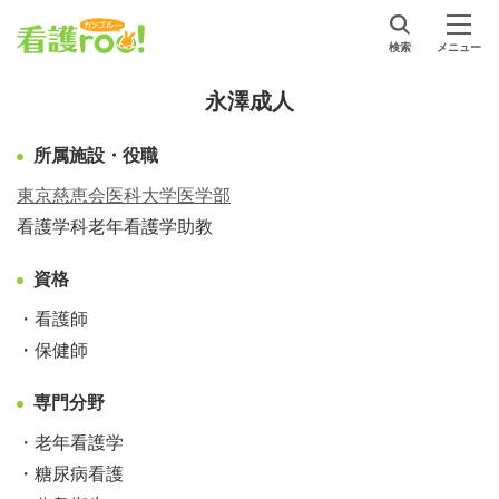
検索
メニュー
永澤成人
所属施設・役職
東京慈恵会医科大学医学部
看護学科老年看護学助教
資格
・看護師
・保健師
専門分野
・老年看護学
・糖尿病看護