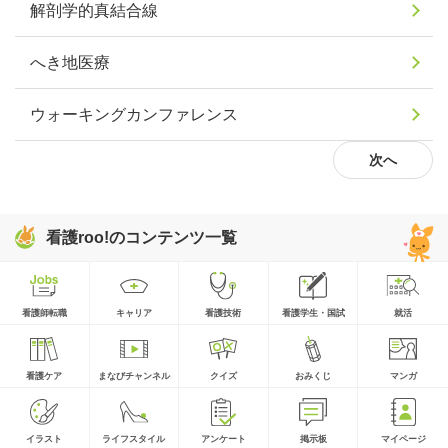
解剖学的真結合線
へき地医療
ウォーキングカンファレンス
次へ
看護roo!のコンテンツ一覧
看護師転職
キャリア
看護技術
看護学生・国試
就活
看護ケア
まなびチャンネル
クイズ
おみくじ
マンガ
イラスト
ライフスタイル
アンケート
掲示板
マイページ