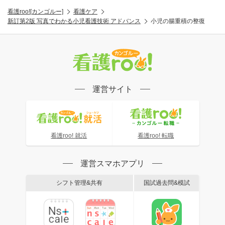
看護roo![カンゴルー]
看護ケア
新訂第2版 写真でわかる小児看護技術 アドバンス
小児の腸重積の整復
運営サイト
看護roo! 就活
看護roo! 転職
運営スマホアプリ
シフト管理&共有
国試過去問&模試