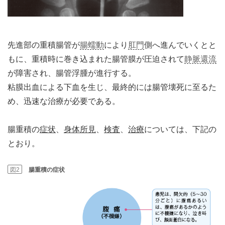
先進部の重積腸管が
腸蠕動
により
肛門
側へ進んでいくとと
もに、重積時に巻き込まれた腸管膜が圧迫されて
静脈還流
が障害され、腸管浮腫が進行する。
粘膜出血による下血を生じ、最終的には腸管壊死に至るた
め、迅速な治療が必要である。
腸重積の
症状
、
身体所見
、
検査
、
治療
については、下記の
とおり。
図2
腸重積の症状