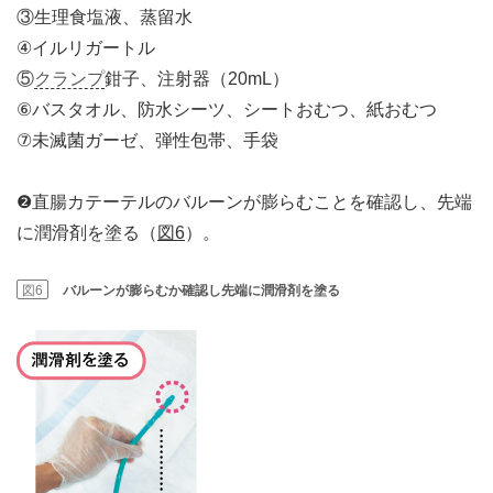
③生理食塩液、蒸留水
④イルリガートル
⑤
クランプ
鉗子、注射器（20mL）
⑥バスタオル、防水シーツ、シートおむつ、紙おむつ
⑦未滅菌ガーゼ、弾性包帯、手袋
❷直腸カテーテルのバルーンが膨らむことを確認し、先端
に潤滑剤を塗る（
図6
）。
図6
バルーンが膨らむか確認し先端に潤滑剤を塗る