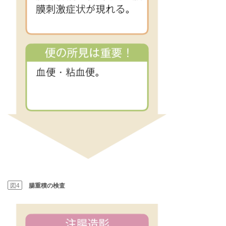
図4
腸重積の検査