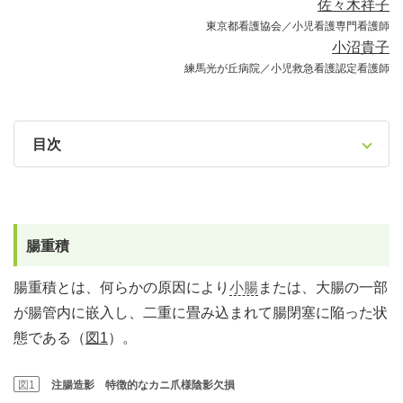
佐々木祥子
東京都看護協会／小児看護専門看護師
小沼貴子
練馬光が丘病院／小児救急看護認定看護師
目次
腸重積
腸重積とは、何らかの原因により
小腸
または、大腸の一部
が腸管内に嵌入し、二重に畳み込まれて腸閉塞に陥った状
態である（
図1
）。
図1
注腸造影 特徴的なカニ爪様陰影欠損