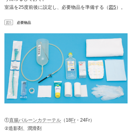
室温を25度前後に設定し、必要物品を準備する（
図5
）。
図5
必要物品
①
直腸
バルーン
カテーテル
（18
Fr
・24Fr）
②造影剤、潤滑剤