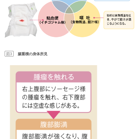
図3
腸重積の身体所見