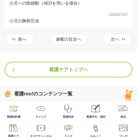
小児への除細動（AEDを用いる場合）
2025/07/17
小児の胸骨圧迫
前へ
連載の目次へ
次へ
看護ケアトップへ
看護roo!のコンテンツ一覧
看護師転職
キャリア
看護技術
看護学生・国試
就活
看護ケア
まなびチャンネル
クイズ
おみくじ
マンガ