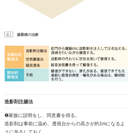
表1
腸重積の治療
造影剤注腸法
❶家族に説明をし、同意書を得る。
造影剤は事前に温め、透視台からの高さが約1mになるよ
うに吊るしておく。