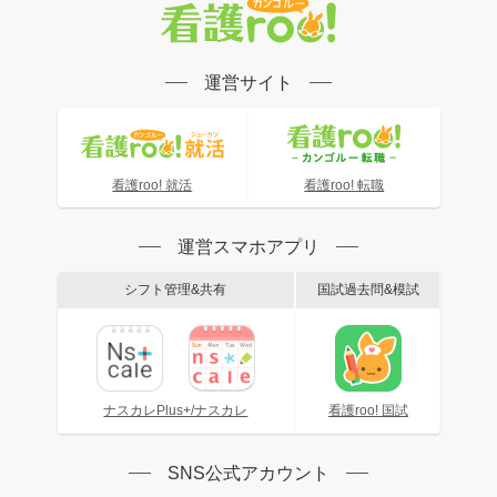
運営サイト
看護roo! 就活
看護roo! 転職
運営スマホアプリ
シフト管理&共有
国試過去問&模試
ナスカレPlus+/ナスカレ
看護roo! 国試
SNS公式アカウント