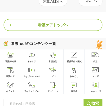
連載の目次へ
次へ
看護ケアトップへ
看護roo!のコンテンツ一覧
看護師転職
キャリア
看護技術
看護学生・国試
就活
看護ケア
まなびチャンネル
クイズ
おみくじ
マンガ
イラスト
ライフスタイル
アンケート
掲示板
マイページ
検索