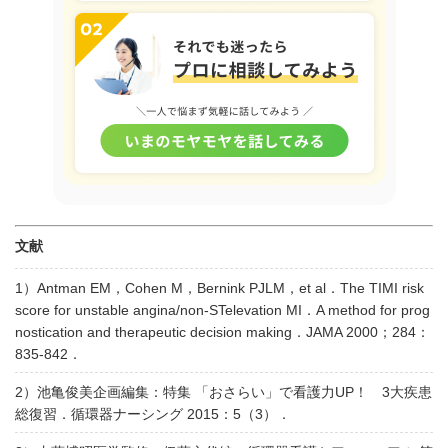
文献
1）Antman EM，Cohen M，Bernink PJLM，et al．The TIMI risk
score for unstable angina/non-STelevation MI．A method for prog
nostication and therapeutic decision making．JAMA 2000；284：
835-842．
2）池亀俊美企画編集：特集 「おさらい」で看護力UP！ 3大疾患
総復習．循環器ナーシング 2015：5（3）．