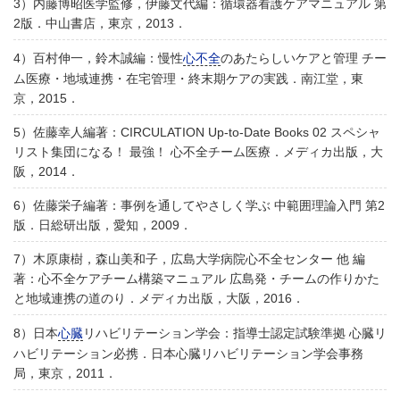
3）内藤博昭医学監修，伊藤文代編：循環器看護ケアマニュアル 第
2版．中山書店，東京，2013．
4）百村伸一，鈴木誠編：慢性
心不全
のあたらしいケアと管理 チー
ム医療・地域連携・在宅管理・終末期ケアの実践．南江堂，東
京，2015．
5）佐藤幸人編著：CIRCULATION Up-to-Date Books 02 スペシャ
リスト集団になる！ 最強！ 心不全チーム医療．メディカ出版，大
阪，2014．
6）佐藤栄子編著：事例を通してやさしく学ぶ 中範囲理論入門 第2
版．日総研出版，愛知，2009．
7）木原康樹，森山美和子，広島大学病院心不全センター 他 編
著：心不全ケアチーム構築マニュアル 広島発・チームの作りかた
と地域連携の道のり．メディカ出版，大阪，2016．
8）日本
心臓
リハビリテーション学会：指導士認定試験準拠 心臓リ
ハビリテーション必携．日本心臓リハビリテーション学会事務
局，東京，2011．