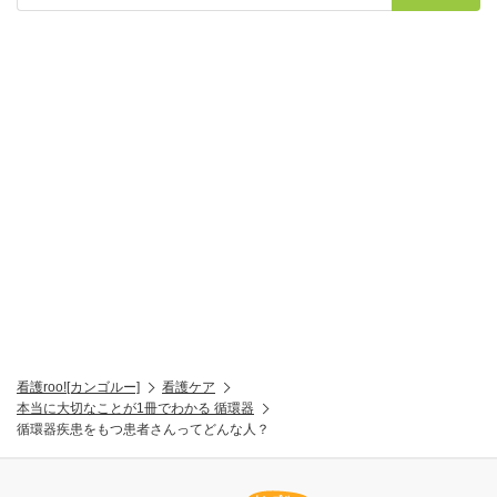
看護roo![カンゴルー]
看護ケア
本当に大切なことが1冊でわかる 循環器
循環器疾患をもつ患者さんってどんな人？