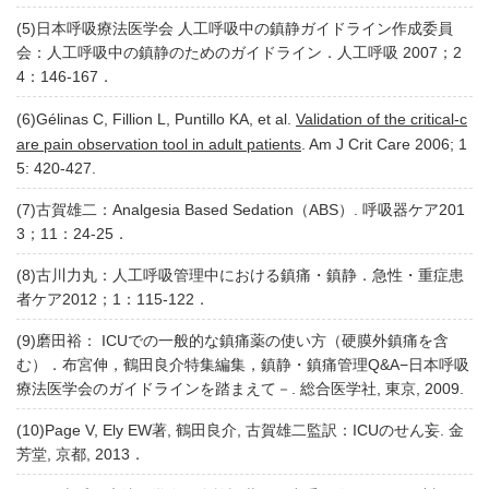
(5)日本呼吸療法医学会 人工呼吸中の鎮静ガイドライン作成委員
会：人工呼吸中の鎮静のためのガイドライン．人工呼吸 2007；2
4：146-167．
(6)Gélinas C, Fillion L, Puntillo KA, et al.
Validation of the critical-c
are pain observation tool in adult patients
. Am J Crit Care 2006; 1
5: 420-427.
(7)古賀雄二：Analgesia Based Sedation（ABS）. 呼吸器ケア201
3；11：24-25．
(8)古川力丸：人工呼吸管理中における鎮痛・鎮静．急性・重症患
者ケア2012；1：115-122．
(9)磨田裕： ICUでの一般的な鎮痛薬の使い方（硬膜外鎮痛を含
む）．布宮伸，鶴田良介特集編集，鎮静・鎮痛管理Q&A−日本呼吸
療法医学会のガイドラインを踏まえて－. 総合医学社, 東京, 2009.
(10)Page V, Ely EW著, 鶴田良介, 古賀雄二監訳：ICUのせん妄. 金
芳堂, 京都, 2013．