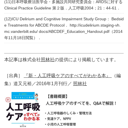
(11)日本呼吸療法医学会・多施設共同研究委員会：ARDSに対する
Clinical Practice Guideline 第２版．人工呼吸2004；21：44-61．
(12)ICU Delirium and Cognitive Impairment Study Group： Bedsid
e Treatments for ABCDE Protocol． http://icudelirium.staging-vh.
mc.vanderbilt.edu/ docs/ABCDEF_Education_Handout.pdf（2014
年11月18日閲覧）．
本記事は株式会社
照林社
の提供により掲載しています。
［出典］
『新・人工呼吸ケアのすべてがわかる本』
（編
集）道又元裕／2016年1月刊行／
照林社