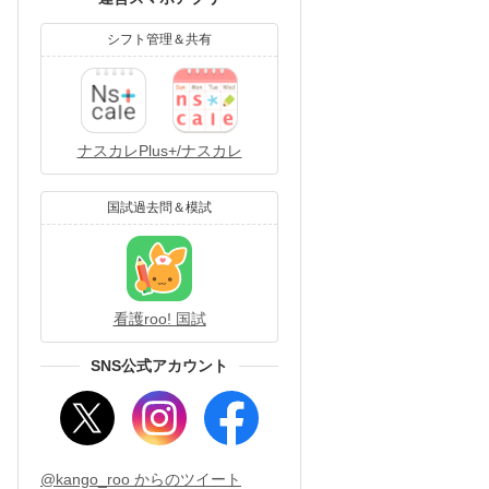
シフト管理＆共有
ナスカレPlus+/ナスカレ
国試過去問＆模試
看護roo! 国試
SNS公式アカウント
@kango_roo からのツイート