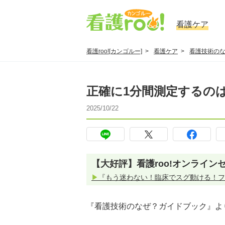
看護ケア
看護roo![カンゴルー]
看護ケア
看護技術の
正確に1分間測定するの
2025/10/22
【大好評】看護roo!オンライン
▶
『もう迷わない！臨床でスグ動ける！フ
『看護技術のなぜ？ガイドブック』よ