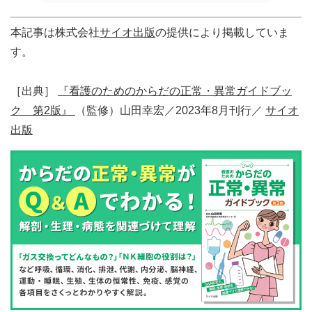
本記事は株式会社
サイオ出版
の提供により掲載していま
す。
［出典］
『看護のためのからだの正常・異常ガイドブッ
ク 第2版』
（監修）山田幸宏／2023年8月刊行／
サイオ
出版