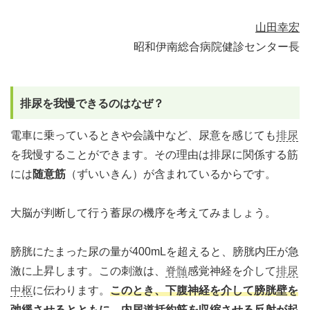
山田幸宏
昭和伊南総合病院健診センター長
排尿を我慢できるのはなぜ？
電車に乗っているときや会議中など、尿意を感じても
排尿
を我慢することができます。その理由は排尿に関係する筋
には
随意筋
（ずいいきん）が含まれているからです。
大脳が判断して行う蓄尿の機序を考えてみましょう。
膀胱にたまった尿の量が400mLを超えると、膀胱内圧が急
激に上昇します。この刺激は、
脊髄
感覚神経を介して
排尿
中枢
に伝わります。
このとき、下腹神経を介して膀胱壁を
弛緩させるとともに、内尿道括約筋を収縮させる反射が起