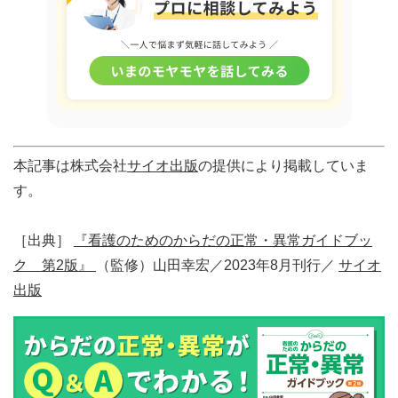
本記事は株式会社
サイオ出版
の提供により掲載していま
す。
［出典］
『看護のためのからだの正常・異常ガイドブッ
ク 第2版』
（監修）山田幸宏／2023年8月刊行／
サイオ
出版