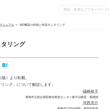
践マニュアル
ME機器の特徴と体温モニタリング
ニタリング
出版）より転載。
タリング」について解説します。
礒崎裕子
青梅市立総合病院救命救急センター集中治療室 看護師
河西克介
青梅市立総合病院 救急科部長