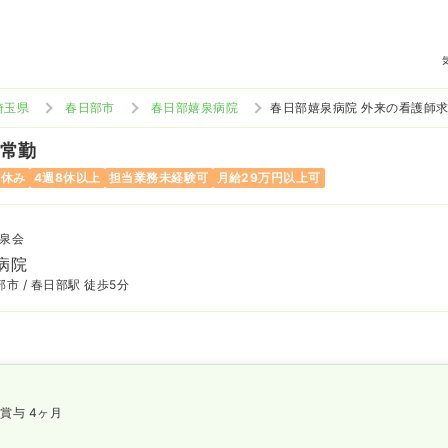
埼玉県
春日部市
春日部嬉泉病院
春日部嬉泉病院 外来の看護師
 常勤
曜休み
4週8休以上
担当業務未経験可
月給29万円以上可
泉会
病院
市 / 春日部駅 徒歩5分
賞与 4ヶ月