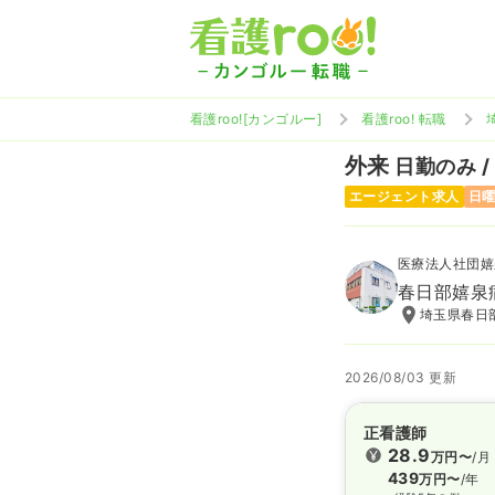
看護roo![カンゴルー]
看護roo! 転職
外来
日勤のみ /
エージェント求人
日
医療法人社団嬉
春日部嬉泉
埼玉県春日部
2026/08/03 更新
正看護師
28.9
万円〜
/月
439
万円〜
/年