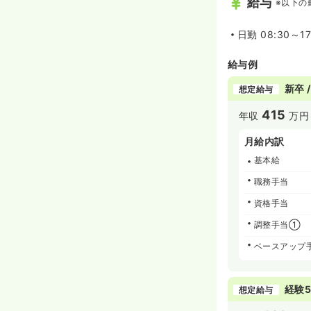
給与
※以下の
日勤
08:30～1
給与例
新卒 
想定給与
415
年収
万円
月給内訳
基本給
職務手当
資格手当
調整手当①
ベースアップ
経験5
想定給与