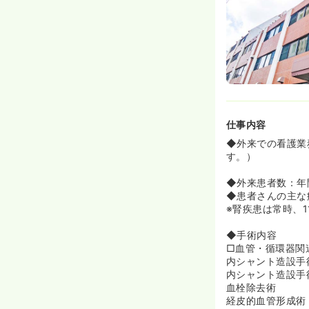
仕事内容
◆外来での看護業
す。）
◆外来患者数：年間
◆患者さんの主な
※腎疾患は常時、
◆手術内容
□血管・循環器関
内シャント造設手
内シャント造設手
血栓除去術
経皮的血管形成術