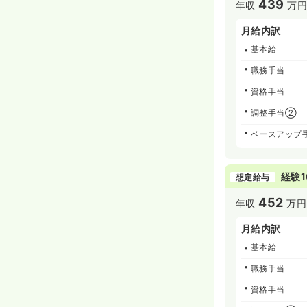
439
年収
万円
月給内訳
基本給
職務手当
資格手当
調整手当②
ベースアップ
経験1
想定給与
452
年収
万円
月給内訳
基本給
職務手当
資格手当