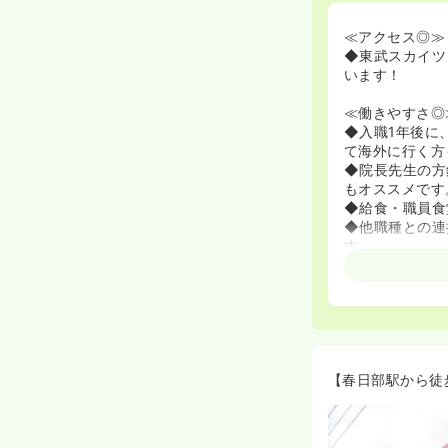
≪アクセス◎≫
◆東武スカイツ
います！
≪働きやすさ◎
◆入職1年後に
て海外に行く方
◆院長先生の方
もオススメです
◆給食・職員食
◆他職種との連
す。
≪ママさんナー
◆24時間託児
的に格安でご利
◆子育てにも理
【春日部駅から徒