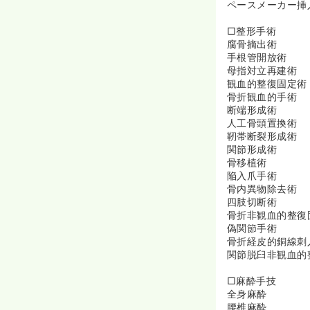
ペースメーカー挿
□整形手術
腐骨摘出術
手根管開放術
母指対立再建術
観血的整復固定術
骨折観血的手術
断端形成術
人工骨頭置換術
靭帯断裂形成術
関節形成術
骨移植術
陥入爪手術
骨内異物除去術
四肢切断術
骨折非観血的整復
偽関節手術
骨折経皮的銅線刺
関節脱臼非観血的
□麻酔手技
全身麻酔
腰椎麻酔