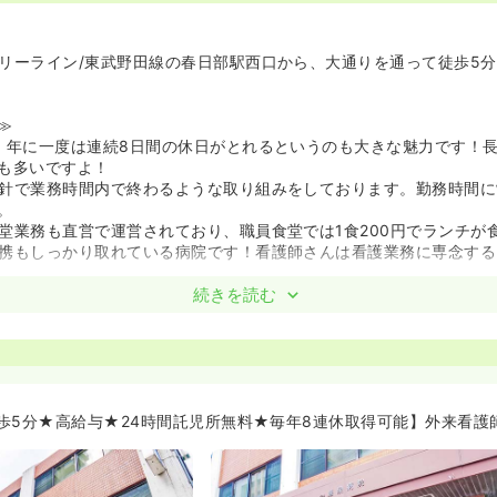
リーライン/東武野田線の春日部駅西口から、大通りを通って徒歩5
≫
、年に一度は連続8日間の休日がとれるというのも大きな魅力です！
も多いですよ！
針で業務時間内で終わるような取り組みをしております。勤務時間に
。
堂業務も直営で運営されており、職員食堂では1食200円でランチが
携もしっかり取れている病院です！看護師さんは看護業務に専念する
続きを読む
スもご活躍されています★≫
所は、なんと無料でご利用頂けます！食事代を含めて近隣の託児所と
用できます♪
解のある職場ですし、家事と仕事でメリハリをつけて勤務することが
歩5分★高給与★24時間託児所無料★毎年8連休取得可能】外来看護