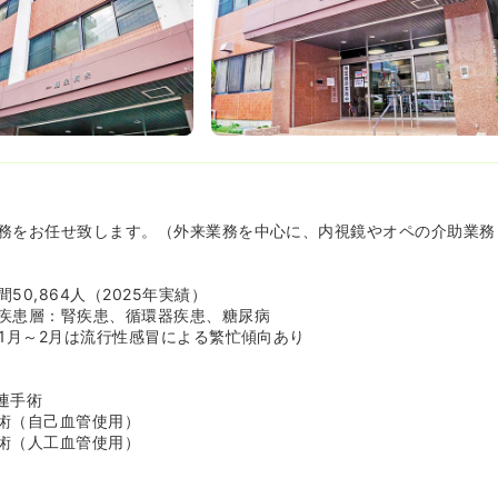
務をお任せ致します。（外来業務を中心に、内視鏡やオペの介助業務
50,864人（2025年実績）
疾患層：腎疾患、循環器疾患、糖尿病
11月～2月は流行性感冒による繁忙傾向あり
連手術
術（自己血管使用）
術（人工血管使用）