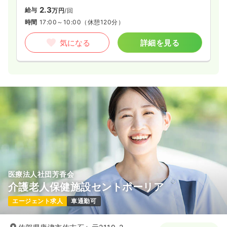
2.3
給与
万円
/回
時間
17:00～10:00
（休憩120分）
気になる
詳細を見る
医療法人社団芳香会
介護老人保健施設セントポーリア
エージェント求人
車通勤可