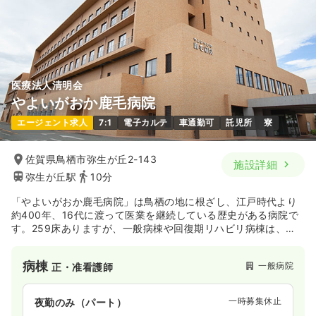
医療法人清明会
やよいがおか鹿毛病院
エージェント求人
7:1
電子カルテ
車通勤可
託児所
寮
佐賀県鳥栖市弥生が丘2-143
施設詳細
弥生が丘駅
10分
「やよいがおか鹿毛病院」は鳥栖の地に根ざし、江戸時代より
約400年、16代に渡って医業を継続している歴史がある病院で
す。259床ありますが、一般病棟や回復期リハビリ病棟は、整
形外科疾患の患者様が主な入院層となります。それ以外でも地
域包括ケア病棟や療養病棟を要し、地域の患者様の医療ニーズ
病棟
一般病院
正・准看護師
に合わせた幅広い医療を提供されています。
一時募集休止
夜勤のみ（パート）