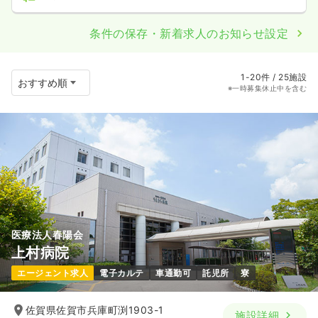
条件の保存・新着求人のお知らせ設定
1-20件 / 25施設
※一時募集休止中を含む
医療法人春陽会
上村病院
エージェント求人
電子カルテ
車通勤可
託児所
寮
佐賀県佐賀市兵庫町渕1903-1
施設詳細