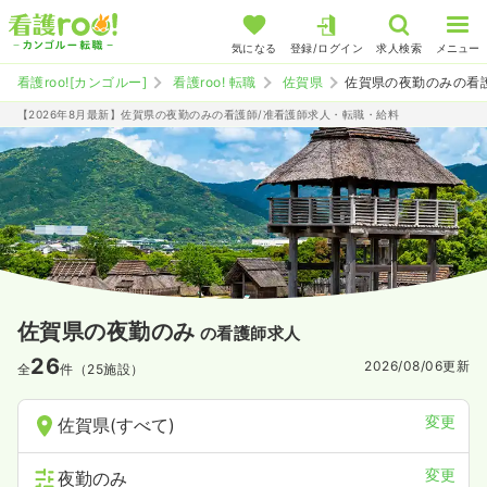
気になる
登録/ログイン
求人検索
メニュー
看護roo![カンゴルー]
看護roo! 転職
佐賀県
佐賀県の夜勤のみの看
【2026年8月最新】佐賀県の夜勤のみの看護師/准看護師求人・転職・給料
佐賀県の夜勤のみ
の看護師求人
26
2026/08/06
更新
全
件（25施設）
変更
佐賀県(すべて)
変更
夜勤のみ