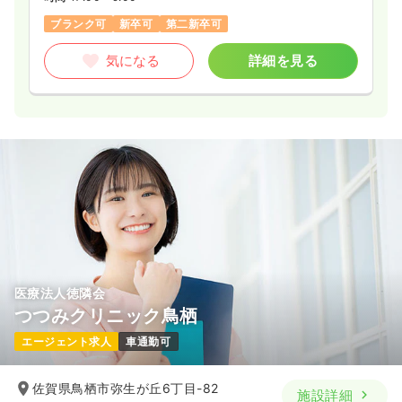
ブランク可
新卒可
第二新卒可
気になる
詳細を見る
医療法人徳隣会
つつみクリニック鳥栖
エージェント求人
車通勤可
佐賀県鳥栖市弥生が丘6丁目-82
施設詳細