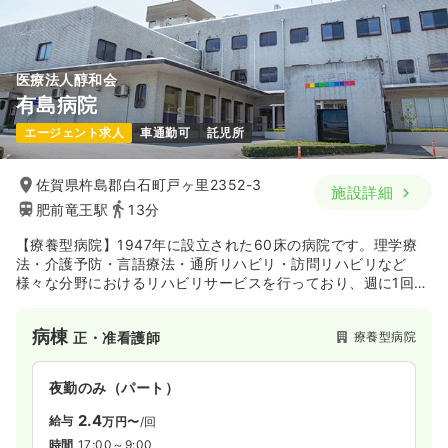
医療法人醇和会
有島病院
エージェント求人
車通勤可
託児所
佐賀県杵島郡白石町戸ヶ里2352-3
施設詳細
肥前竜王駅
13分
【療養型病院】1947年に設立された60床の病院です。理学療
法・介護予防・言語療法・通所リハビリ・訪問リハビリなど
様々な分野におけるリハビリサービスを行っており、週に1回外
来医師による往診も行なうなど地域の在宅医療にいたるまで幅
広く貢献しています。
病棟
療養型病院
正・准看護師
夜勤のみ（パート）
2.4
給与
万円〜
/回
時間
17:00～9:00