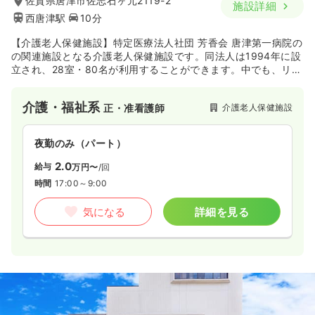
佐賀県唐津市佐志石ヶ元2119-2
施設詳細
西唐津駅
10分
【介護老人保健施設】特定医療法人社団 芳香会 唐津第一病院の
の関連施設となる介護老人保健施設です。同法人は1994年に設
立され、28室・80名が利用することができます。中でも、リハ
ビリに特化しており、筋力強化運動・作業療法・物理療法・言
語療法に力をいれて取り組んでいます。
介護・福祉系
介護老人保健施設
正・准看護師
夜勤のみ（パート）
2.0
給与
万円〜
/回
時間
17:00～9:00
気になる
詳細を見る