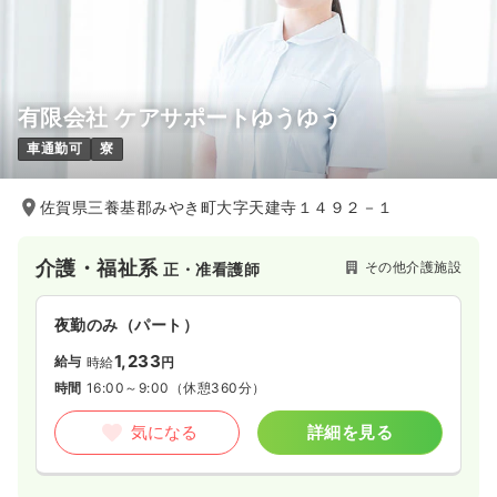
有限会社 ケアサポートゆうゆう
車通勤可
寮
佐賀県三養基郡みやき町大字天建寺１４９２－１
介護・福祉系
その他介護施設
正・准看護師
夜勤のみ（パート）
1,233
給与
時給
円
時間
16:00～9:00
（休憩360分）
気になる
詳細を見る