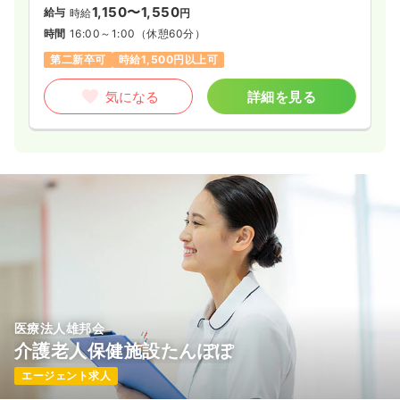
1,150〜1,550
給与
時給
円
時間
16:00～1:00
（休憩60分）
第二新卒可
時給1,500円以上可
気になる
詳細を見る
医療法人雄邦会
介護老人保健施設たんぽぽ
エージェント求人