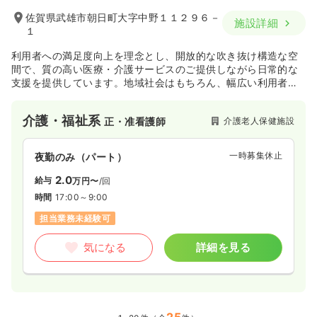
佐賀県武雄市朝日町大字中野１１２９６－
施設詳細
１
利用者への満足度向上を理念とし、開放的な吹き抜け構造な空
間で、質の高い医療・介護サービスのご提供しながら日常的な
支援を提供しています。地域社会はもちろん、幅広い利用者様
のニーズにお応えし、利用者様のみならず、ご家族の皆様に
「たんぽぽ」のように明るく、根強く、健康的に生活いただく
介護・福祉系
介護老人保健施設
正・准看護師
ことを目指します。介護老人保健施設は利用者の尊厳を守り、
安全に配慮しながら、生活機能の維持・向上をめざし総合的に
援助します。
一時募集休止
夜勤のみ（パート）
2.0
給与
万円〜
/回
時間
17:00～9:00
担当業務未経験可
気になる
詳細を見る
25