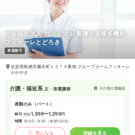
社会福祉法人 ガジュマル 看護小規模多機能
フィオーレとどろき
車通勤可
佐賀県鳥栖市轟木町１５７４番地 グループホームフィオーレ
かがやき
介護・福祉系
その他介護施設
正・准看護師
夜勤のみ（パート）
1,200〜1,250
給与
時給
円
時間
16:00～9:30
（休憩120分）
気になる
詳細を見る