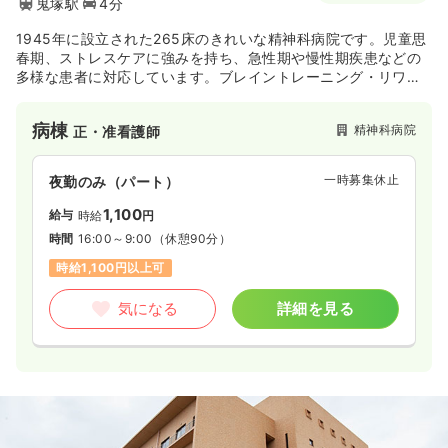
鬼塚駅
4分
1945年に設立された265床のきれいな精神科病院です。児童思
春期、ストレスケアに強みを持ち、急性期や慢性期疾患などの
多様な患者に対応しています。ブレイントレーニング・リワー
ク・マインドフルネス・rTMS療法といった病院独自の治療プロ
グラムを持っています。子供のこころの問題を解決するために
病棟
精神科病院
正・准看護師
親子ブレイントレーニングなどを行っています。うつ病リワー
ク研究会正会員施設として認定されています。訪問看護・デイ
ケア施設と連携を取りながら看護サービスを提供しています。
一時募集休止
夜勤のみ（パート）
1,100
給与
時給
円
時間
16:00～9:00
（休憩90分）
時給1,100円以上可
気になる
詳細を見る