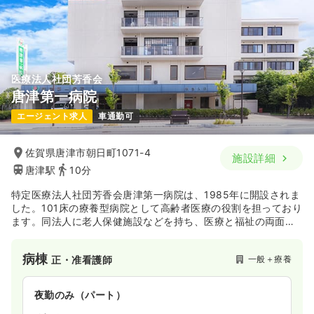
医療法人社団芳香会
唐津第一病院
エージェント求人
車通勤可
佐賀県唐津市朝日町1071-4
施設詳細
唐津駅
10分
特定医療法人社団芳香会唐津第一病院は、1985年に開設されま
した。101床の療養型病院として高齢者医療の役割を担っており
ます。同法人に老人保健施設などを持ち、医療と福祉の両面で
地域に貢献しています。また、訪問診療や訪問看護も行ってお
り、患者様のニーズに合わせて在宅医療･在宅介護などのサービ
病棟
一般＋療養
正・准看護師
スも提供しています。
夜勤のみ（パート）