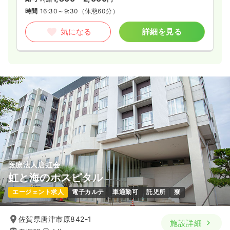
時間
16:30～9:30
（休憩60分）
気になる
詳細を見る
医療法人唐虹会
虹と海のホスピタル
エージェント求人
電子カルテ
車通勤可
託児所
寮
佐賀県唐津市原842-1
施設詳細