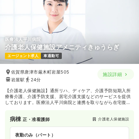
医療法人平川病院
介護老人保健施設アメニティきゅうらぎ
エージェント求人
車通勤可
佐賀県唐津市厳木町岩屋505
施設詳細
岩屋駅
24分
【介護老人保健施設】通所リハ、ディケア、介護予防短期入所
療養介護、介護予防支援、居宅介護支援などのサービスを提供
しております。医療法人平川病院と連携を取りながら在宅復帰
を支援しています。
病棟
介護老人保健施設
正・准看護師
夜勤のみ（パート）