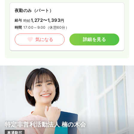
夜勤のみ（パート）
1,272〜1,393
給与
時給
円
時間
17:00～9:00
（休憩60分）
気になる
詳細を見る
特定非営利活動法人 楠の木会
車通勤可