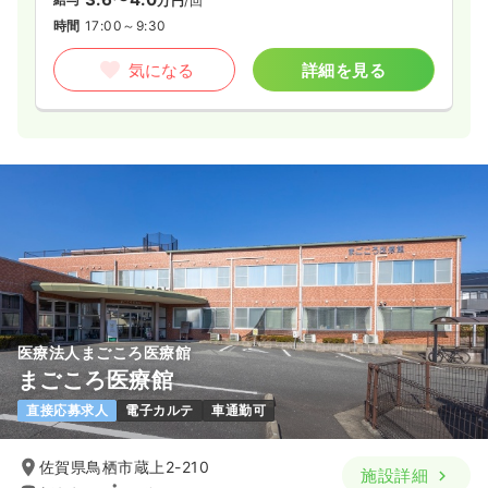
万円
/回
時間
17:00～9:30
気になる
詳細を見る
医療法人まごころ医療館
まごころ医療館
直接応募求人
電子カルテ
車通勤可
佐賀県鳥栖市蔵上2-210
施設詳細