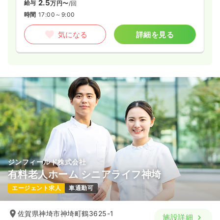
2.5
給与
万円〜
/回
時間
17:00～9:00
気になる
詳細を見る
ジンフィールド株式会社
有料老人ホーム シニアライフ神埼
エージェント求人
車通勤可
佐賀県神埼市神埼町鶴3625-1
施設詳細