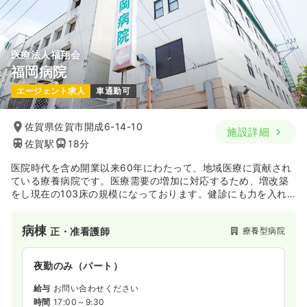
医療法人福翔会
福岡病院
エージェント求人
車通勤可
佐賀県佐賀市開成6-14-10
施設詳細
佐賀駅
18分
医院時代を含め開業以来60年にわたって、地域医療に貢献され
ている療養病院です。医療需要の増加に対応するため、増改築
をし現在の103床の規模になっております。健診にも力を入れ
ており、2009年には「PET-CT検診センター」も開設されまし
た。また、関連施設で複数の介護施設も運営されており、法人
病棟
療養型病院
正・准看護師
としては、予防から治療・介護に至るまで、地域に根ざして幅
広い医療・介護サービスを提供されています。
夜勤のみ（パート）
給与
お問い合わせください
時間
17:00～9:30