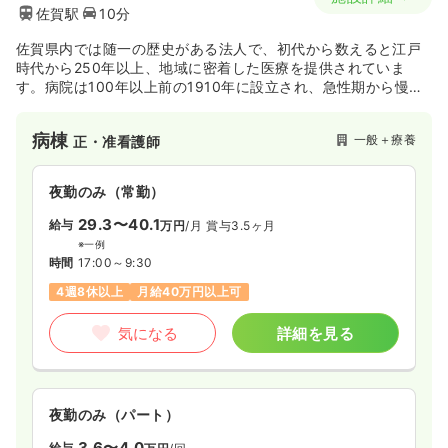
佐賀駅
10分
佐賀県内では随一の歴史がある法人で、初代から数えると江戸
時代から250年以上、地域に密着した医療を提供されていま
す。病院は100年以上前の1910年に設立され、急性期から慢性
期まで幅広い疾患に対応し、また、病院以外にも、介護施設や
地域包括支援センター、訪問看護等、地域のニーズに応えられ
病棟
一般＋療養
正・准看護師
るように幅広い医療・介護サービスを展開しています。
夜勤のみ（常勤）
29.3〜40.1
給与
万円
/月
賞与3.5ヶ月
※一例
時間
17:00～9:30
4週8休以上
月給40万円以上可
気になる
詳細を見る
夜勤のみ（パート）
3.6〜4.0
給与