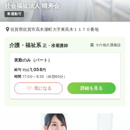
社会福祉法人 晴寿会
車通勤可
佐賀県佐賀市高木瀬町大字東高木１１７０番地
介護・福祉系
その他介護施設
正・准看護師
夜勤のみ（パート）
1,058
給与
時給
円
時間
17:00～9:30
（休憩60分）
気になる
詳細を見る