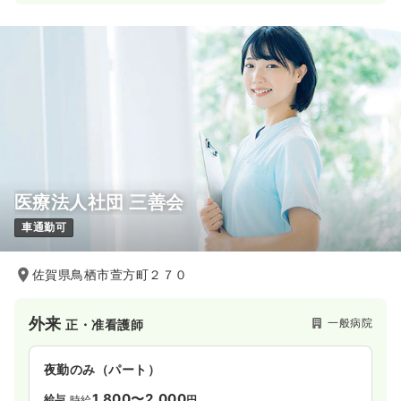
医療法人社団 三善会
車通勤可
佐賀県鳥栖市萱方町２７０
外来
一般病院
正・准看護師
夜勤のみ（パート）
1,800〜2,000
給与
時給
円