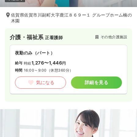
佐賀県佐賀市川副町大字鹿江８６９ー１ グループホーム楠の
木園
介護・福祉系
その他介護施設
正看護師
夜勤のみ（パート）
1,276〜1,446
給与
時給
円
時間
16:00～9:00
（休憩360分）
気になる
詳細を見る