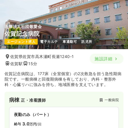
医療法人社団敬愛会
佐賀記念病院
エージェント求人
電子カルテ
車通勤可
託児所
佐賀県佐賀市高木瀬町長瀬1240-1
施設詳細
佐賀駅
15分
佐賀記念病院は、177床（全室個室）の2次救急を担う急性期病
院です。一般病棟と回復期病棟を有しており、内科・整形外
科・心臓リハに強みを持ち、地域医療を支えています。
病棟
一般病院
正・准看護師
夜勤のみ（パート）
3.0
給与
万円
/回