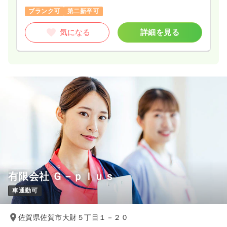
ブランク可
第二新卒可
気になる
詳細を見る
有限会社 Ｇ－ｐｌｕｓ
車通勤可
佐賀県佐賀市大財５丁目１－２０