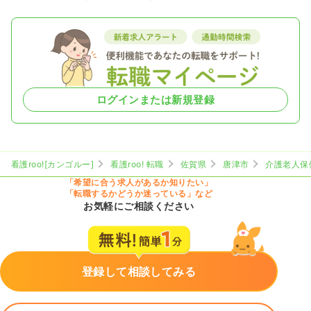
ログインまたは新規登録
看護roo![カンゴルー]
看護roo! 転職
佐賀県
唐津市
介護老人保
「希望に合う求人があるか知りたい」
「転職するかどうか迷っている」など
お気軽にご相談ください
登録して相談してみる