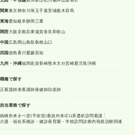
関東
東京
神奈川
埼玉
千葉
茨城
栃木
群馬
東海
愛知
岐阜
静岡
三重
関西
大阪
京都
兵庫
滋賀
奈良
和歌山
中国
広島
岡山
鳥取
島根
山口
四国
徳島
香川
愛媛
高知
九州・沖縄
福岡
佐賀
長崎
熊本
大分
宮崎
鹿児島
沖縄
職種で探す
正看護師
准看護師
保健師
助産師
担当業務で探す
病棟
外来
オペ室(手術室)
救急外来
ICU系
透析
訪問看護
介護・福祉系
検診・健診
保育園・学校
訪問診療
内視鏡
治験関連