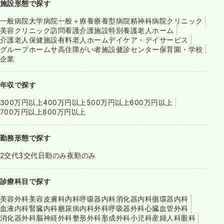
施設形態で探す
一般病院
大学病院
一般＋療養
療養型病院
精神科病院
クリニック
美容クリニック
訪問看護
介護施設
特別養護老人ホーム
介護老人保健施設
有料老人ホーム
デイケア・デイサービス
グループホーム
サ高住
障がい者施設
健診センター
保育園・学校
企業
年収で探す
300万円以上
400万円以上
500万円以上
600万円以上
700万円以上
800万円以上
勤務形態で探す
2交代
3交代
日勤のみ
夜勤のみ
診療科目で探す
美容外科
美容皮膚科
内科
呼吸器内科
消化器内科
循環器内科
血液内科
腎臓内科
糖尿病内科
外科
呼吸器外科
心臓血管外科
消化器外科
脳神経外科
整形外科
形成外科
小児科
産婦人科
眼科