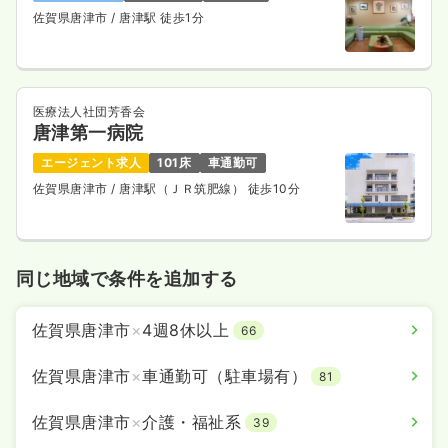
佐賀県唐津市
/ 唐津駅 徒歩1分
医療法人社団芳香会
唐津第一病院
エージェント求人
101床
車通勤可
佐賀県唐津市
/ 唐津駅（ＪＲ筑肥線） 徒歩10分
同じ地域で条件を追加する
佐賀県唐津市
×
4週8休以上
66
佐賀県唐津市
×
車通勤可（駐車場有）
81
佐賀県唐津市
×
介護・福祉系
39