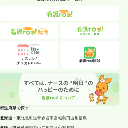
ナスカレ/
看護roo!国試
ナスカレPlus+
都道府県で探す
北海道・東北
北海道
青森
岩手
宮城
秋田
山形
福島
北陸・甲信越
新潟
富山
石川
福井
山梨
長野