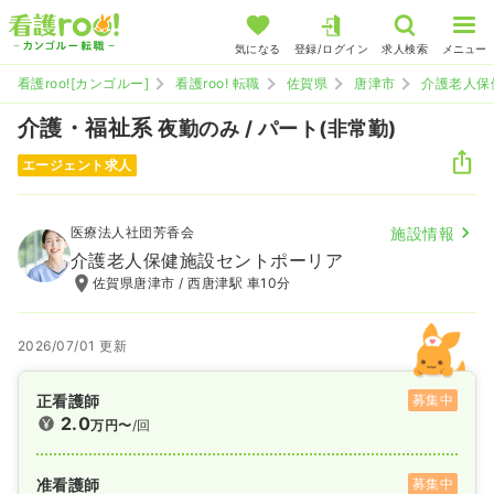
気になる
登録/ログイン
求人検索
メニュー
看護roo![カンゴルー]
看護roo! 転職
佐賀県
唐津市
介護老人保
介護・福祉系
夜勤のみ / パート(非常勤)
エージェント求人
医療法人社団芳香会
施設情報
介護老人保健施設セントポーリア
佐賀県唐津市 / 西唐津駅 車10分
2026/07/01 更新
正看護師
募集中
2.0
万円〜
/回
准看護師
募集中