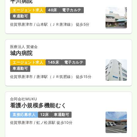
平川病院
エージェント求人
40床
電子カルテ
車通勤可
佐賀県唐津市
/ 山本駅（ＪＲ唐津線） 徒歩5分
医療法人 賛健会
城内病院
エージェント求人
145床
電子カルテ
車通勤可
佐賀県唐津市
/ 唐津駅（ＪＲ筑肥線） 徒歩15分
合同会社MUKU
看護小規模多機能むく
直接応募求人
12床
車通勤可
佐賀県唐津市
/ 虹ノ松原駅 徒歩10分