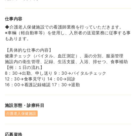
仕事内容
◆介護老人保健施設での看護師業務を行っていただきます。
※車輛（軽自動車等）を使用し、入所者の送迎業務に従事する事
もあります。
【具体的な仕事の内容】
健康チェック（バイタル、血圧測定）、薬の分別、服薬管理
施設内の衛生管理、記録、生活支援、入浴、排せつ、食事補助
【例：１日の流れ】
8：30→出勤、申し送り 9：30→バイタルチェック
12：30→食事見守り 14：00→回診
16：00→看護記録確認 17：30→退勤
施設形態・診療科目
介護老人保健施設
応募資格