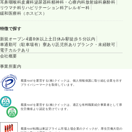
耳鼻咽喉科
皮膚科
泌尿器科
精神科・心療内科
放射線科
麻酔科
リウマチ科
リハビリテーション科
アレルギー科
緩和医療科（ホスピス）
特徴で探す
新規オープン
4週8休以上
土日休み
駅徒歩５分以内
車通勤可（駐車場有）
寮あり
託児所あり
ブランク・未経験可
電子カルテあり
会社概要
事業所案内
看護roo!を運営する(株)クイックは、個人情報保護に取り組む企業を示す
プライバシーマークを取得しています。
看護roo!を運営する(株)クイックは、適正な有料職業紹介事業者として厚
生労働省より認定を受けています。
看護roo!転職は東証プライム市場上場企業のクイックが、厚生労働大臣の