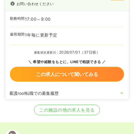
お問い合わせください
勤務時間
17:00～9:00
雇用期間
1年毎に更新予定
2026/07/01（37日前）
募集状況更新日：
希望や経験をもとに、LINEで相談できる
この求人について聞いてみる
看護roo!転職での募集履歴
2026/06/04
正・准看護師の募集を開始
2026/03/26
正・准看護師の募集を休止
この施設の他の求人を見る
2026/02/04
正・准看護師の募集を開始
2025/09/03
正・准看護師の募集を休止
2023/10/13
正・准看護師を募集中