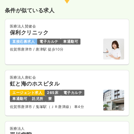
条件が似ている求人
医療法人賛健会
保利クリニック
直接応募求人
電子カルテ
車通勤可
佐賀県唐津市
/ 唐津駅 徒歩10分
医療法人唐虹会
虹と海のホスピタル
エージェント求人
265床
電子カルテ
車通勤可
託児所
寮
佐賀県唐津市
/ 鬼塚駅（ＪＲ唐津線） 車4分
医療法人