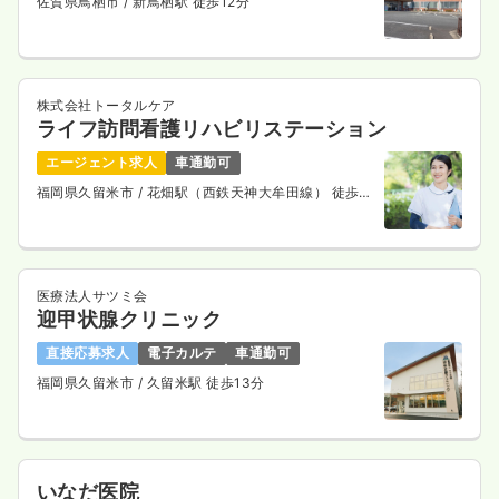
佐賀県鳥栖市
/ 新鳥栖駅 徒歩12分
一時募集休止
日勤のみ（常勤）
29.6
給与
万円
/月
賞与3.5ヶ月
株式会社トータルケア
※経験19年の例
ライフ訪問看護リハビリステーション
時間
8:30～17:30
（休憩60分）
エージェント求人
車通勤可
日祝休み
4週8休以上
月給29万円以上可
福岡県久留米市
/ 花畑駅（西鉄天神大牟田線） 徒歩6
分
気になる
詳細を見る
医療法人サツミ会
透析
一般病院
正・准看護師
迎甲状腺クリニック
直接応募求人
電子カルテ
車通勤可
一時募集休止
日勤のみ（常勤）
福岡県久留米市
/ 久留米駅 徒歩13分
20.3〜26.6
給与
万円
/月
賞与3.5ヶ月
※一例
時間
9:00～18:00
（休憩60分）
日曜休み
4週8休以上
月給26万円以上可
いなだ医院