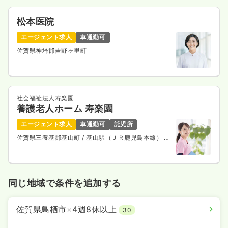
松本医院
エージェント求人
車通勤可
佐賀県神埼郡吉野ヶ里町
社会福祉法人寿楽園
養護老人ホーム 寿楽園
エージェント求人
車通勤可
託児所
佐賀県三養基郡基山町
/ 基山駅（ＪＲ鹿児島本線） バ
ス5分
同じ地域で条件を追加する
佐賀県鳥栖市
×
4週8休以上
30