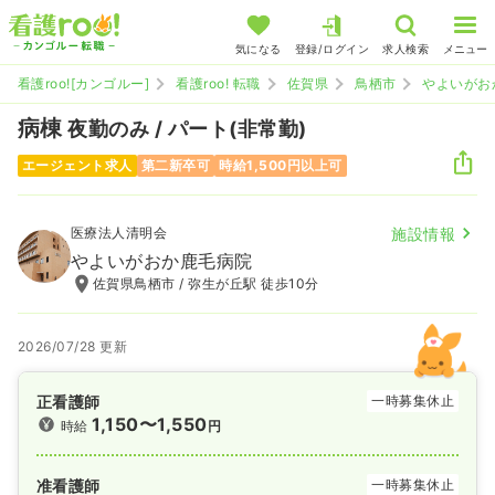
気になる
登録/ログイン
求人検索
メニュー
看護roo![カンゴルー]
看護roo! 転職
佐賀県
鳥栖市
やよいがお
病棟
夜勤のみ / パート(非常勤)
エージェント求人
第二新卒可
時給1,500円以上可
医療法人清明会
施設情報
やよいがおか鹿毛病院
佐賀県鳥栖市 / 弥生が丘駅 徒歩10分
2026/07/28 更新
正看護師
一時募集休止
1,150〜1,550
時給
円
准看護師
一時募集休止