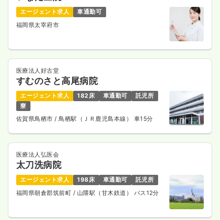
エージェント求人
車通勤可
気になる
詳細を見る
福岡県太宰府市
医療法人好古堂
すむのさと高尾病院
エージェント求人
182床
車通勤可
託児所
寮
佐賀県鳥栖市
/ 鳥栖駅（ＪＲ鹿児島本線） 車15分
医療法人弘医会
太刀洗病院
エージェント求人
198床
車通勤可
託児所
福岡県朝倉郡筑前町
/ 山隈駅（甘木鉄道） バス12分