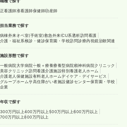
職種で探す
正看護師
准看護師
保健師
助産師
担当業務で探す
病棟
外来
オペ室(手術室)
救急外来
ICU系
透析
訪問看護
介護・福祉系
検診・健診
保育園・学校
訪問診療
内視鏡
治験関連
施設形態で探す
一般病院
大学病院
一般＋療養
療養型病院
精神科病院
クリニック
美容クリニック
訪問看護
介護施設
特別養護老人ホーム
介護老人保健施設
有料老人ホーム
デイケア・デイサービス
グループホーム
サ高住
障がい者施設
健診センター
保育園・学校
企業
年収で探す
300万円以上
400万円以上
500万円以上
600万円以上
700万円以上
800万円以上