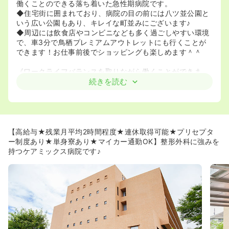
働くことのできる落ち着いた急性期病院です。
◆住宅街に囲まれており、病院の目の前には八ツ並公園と
いう広い公園もあり、キレイな町並みにございます♪
◆周辺には飲食店やコンビニなども多く過ごしやすい環境
で、車3分で鳥栖プレミアムアウトレットにも行くことが
できます！お仕事前後でショッピングも楽しめます＾＾
《ワークライフバランスを取りながら働くことができま
す》
続きを読む
◆残業時間は月平均2時間と非常に少ないです！昨年実績
ですと年間通して一番多い方でも月平均10時間程度と、院
内全体でかなりワークライフバランスを取れる環境です。
◆5日間まとめて取得する必要がある「特別休暇」がござ
います。公休と繋げて7連休等にして海外旅行に行かれる
【高給与★残業月平均2時間程度★連休取得可能★プリセプタ
方もいらっしゃります♪
ー制度あり★単身寮あり★マイカー通勤OK】整形外科に強みを
持つケアミックス病院です♪
《働きやすい環境が整っています》
◆看護師や看護助手を含め、常勤・非常勤合わせて200名
以上在籍しています。患者様への最適なケア、そして、看
護の負担を減らすために、余裕を持って人員配置をしてい
ます。
◆元々は3交代勤務でしたが、現場からの意見をふまえ、
数年前から2交代勤務も選べるように変更されました。現
在は2交代と3交代の勤務者がそれぞれ半々くらいで在籍さ