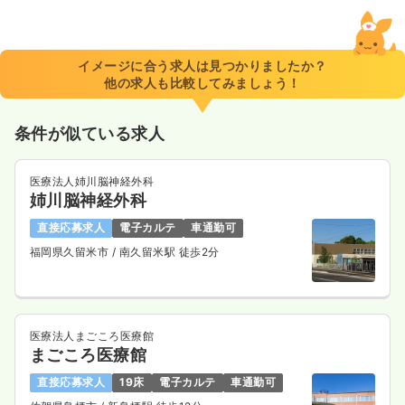
一時募集休止
2交代（常勤）
23.4〜29.6
給与
万円
/月
賞与3.5ヶ月
※一例
イメージに合う求人は見つかりましたか？
時間
8:30～17:30
（休憩60分）
他の求人も比較してみましょう！
4週8休以上
月給29万円以上可
条件が似ている求人
気になる
詳細を見る
医療法人姉川脳神経外科
姉川脳神経外科
一時募集休止
3交代（常勤）
直接応募求人
電子カルテ
車通勤可
給与
お問い合わせください
福岡県久留米市
/ 南久留米駅 徒歩2分
時間
8:30～17:30
（休憩60分）
4週8休以上
気になる
詳細を見る
医療法人まごころ医療館
まごころ医療館
直接応募求人
19床
電子カルテ
車通勤可
オペ室(手術室)
一般病院
正・准看護師