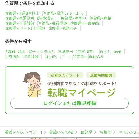
佐賀県で条件を追加する
佐賀県×4週8休以上
佐賀県×電子カルテあり
佐賀県×車通勤可（駐車場有）
佐賀県×寮あり
佐賀県×病棟
佐賀県×正看護師
佐賀県×准看護師
佐賀県×一般病院
佐賀県×パート(非常勤)
佐賀県×夜勤のみ
条件から探す
4週8休以上
電子カルテあり
車通勤可（駐車場有）
寮あり
病棟
正看護師
准看護師
一般病院
パート(非常勤)
夜勤のみ
ログインまたは新規登録
看護roo![カンゴルー]
看護roo! 転職
佐賀県
鳥栖市
やよいがお