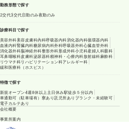
勤務形態で探す
2交代
3交代
日勤のみ
夜勤のみ
診療科目で探す
美容外科
美容皮膚科
内科
呼吸器内科
消化器内科
循環器内科
血液内科
腎臓内科
糖尿病内科
外科
呼吸器外科
心臓血管外科
消化器外科
脳神経外科
整形外科
形成外科
小児科
産婦人科
眼科
耳鼻咽喉科
皮膚科
泌尿器科
精神科・心療内科
放射線科
麻酔科
リウマチ科
リハビリテーション科
アレルギー科
緩和医療科（ホスピス）
特徴で探す
新規オープン
4週8休以上
土日休み
駅徒歩５分以内
車通勤可（駐車場有）
寮あり
託児所あり
ブランク・未経験可
電子カルテあり
会社概要
事業所案内