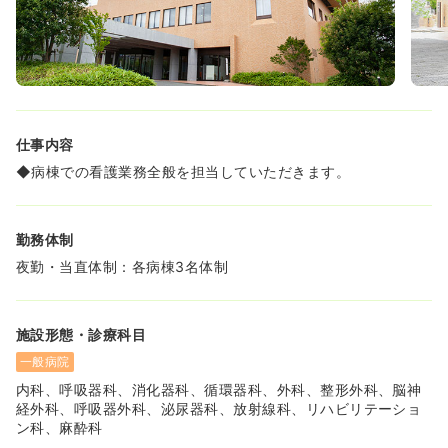
れています。
◆平均年齢は40代前後ですが、新卒からベテランの方に至
るまで、幅広い年代の方が在籍されています。また、託児
所も充実していて、柔軟な雇用形態で勤務しているママさ
んナースも多く在籍されています。
《教育体制を含めフォロー体制が充実しています！》
仕事内容
◆例年、約10名程度は新卒採用をおこなっている事もあ
り、もし看護経験が浅かったとしても、プリセプター制を
◆病棟での看護業務全般を担当していただきます。
はじめとして教育・フォローが充実していますので、ご安
心ください。
◆クリニカルラダーが5年間あり、中途入職の方は、ご自
勤務体制
身の経験に合わせて最適な研修を受け、さらなるスキルア
ップを目指すことが出来ます。
夜勤・当直体制：各病棟3名体制
《整形外科に強みがあります》
◆一般病棟は半数以上が整形外科の患者様となります。整
施設形態・診療科目
形外科の対応範囲は広く、一般外傷から、膝、股関節、脚
まで、それぞれの領域における専門性の高い医師が在籍し
一般病院
ています。
内科、呼吸器科、消化器科、循環器科、外科、整形外科、脳神
◆オペは予約オペが多く、緊急オペはほとんどありませ
経外科、呼吸器外科、泌尿器科、放射線科、リハビリテーショ
ん。患者様の容態に合わせて、人工関節などを含めて最適
ン科、麻酔科
な手術が提供出来る環境が整っています。また、再生医療