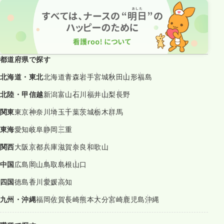
都道府県で探す
北海道・東北
北海道
青森
岩手
宮城
秋田
山形
福島
北陸・甲信越
新潟
富山
石川
福井
山梨
長野
関東
東京
神奈川
埼玉
千葉
茨城
栃木
群馬
東海
愛知
岐阜
静岡
三重
関西
大阪
京都
兵庫
滋賀
奈良
和歌山
中国
広島
岡山
鳥取
島根
山口
四国
徳島
香川
愛媛
高知
九州・沖縄
福岡
佐賀
長崎
熊本
大分
宮崎
鹿児島
沖縄