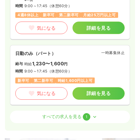
※一例
時間
9:00～17:45
（休憩60分）
4週8休以上
新卒可
第二新卒可
月給25万円以上可
気になる
詳細を見る
一時募集休止
日勤のみ（パート）
1,230〜1,600
給与
時給
円
時間
9:00～17:45
（休憩60分）
新卒可
第二新卒可
時給1,600円以上可
気になる
詳細を見る
その他
療養型病院
正看護師
すべての求人を見る
1
一時募集休止
日勤のみ（常勤）