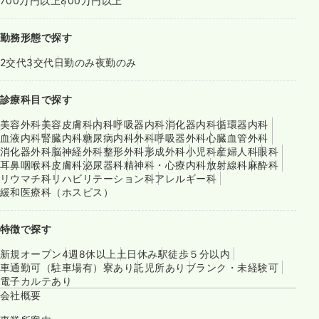
700万円以上
800万円以上
勤務形態で探す
2交代
3交代
日勤のみ
夜勤のみ
診療科目で探す
美容外科
美容皮膚科
内科
呼吸器内科
消化器内科
循環器内科
血液内科
腎臓内科
糖尿病内科
外科
呼吸器外科
心臓血管外科
消化器外科
脳神経外科
整形外科
形成外科
小児科
産婦人科
眼科
耳鼻咽喉科
皮膚科
泌尿器科
精神科・心療内科
放射線科
麻酔科
リウマチ科
リハビリテーション科
アレルギー科
緩和医療科（ホスピス）
特徴で探す
新規オープン
4週8休以上
土日休み
駅徒歩５分以内
車通勤可（駐車場有）
寮あり
託児所あり
ブランク・未経験可
電子カルテあり
会社概要