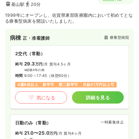
基山駅
20分
1999年にオープンし、佐賀県東部医療圏内において初めてとな
る療養型病床を開設いたしました。
病棟
療養型病院
正・准看護師
2交代（常勤）
29.3
給与
万円
/月
賞与4.5ヶ月
※経験4年の例
時間
9:00～17:45
（休憩60分）
4週8休以上
新卒可
第二新卒可
月給31万円以上可
気になる
詳細を見る
一時募集休止
日勤のみ（常勤）
21.0〜25.0
給与
万円
/月
賞与4ヶ月