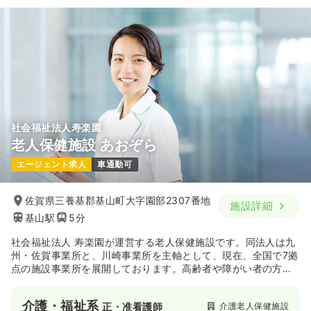
社会福祉法人寿楽園
老人保健施設 あおぞら
エージェント求人
車通勤可
佐賀県三養基郡基山町大字園部2307番地
施設詳細
基山駅
5分
社会福祉法人 寿楽園が運営する老人保健施設です。同法人は九
州・佐賀事業所と、川崎事業所を主軸として、現在、全国で7拠
点の施設事業所を展開しております。高齢者や障がい者の方々
に、生き生きとした毎日をお過ごしいただけるよう、ゆるぎな
い信念と確かな信頼のもと、各地域福祉活動に貢献されていま
介護・福祉系
介護老人保健施設
正・准看護師
す。