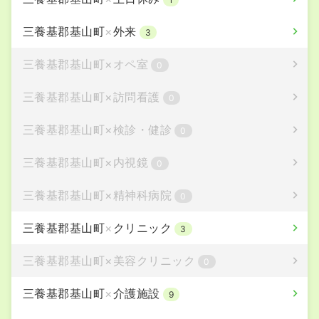
三養基郡基山町
×
外来
3
三養基郡基山町
×
オペ室
0
三養基郡基山町
×
訪問看護
0
三養基郡基山町
×
検診・健診
0
三養基郡基山町
×
内視鏡
0
三養基郡基山町
×
精神科病院
0
三養基郡基山町
×
クリニック
3
三養基郡基山町
×
美容クリニック
0
三養基郡基山町
×
介護施設
9