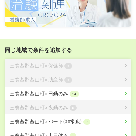
同じ地域で条件を追加する
三養基郡基山町
×
保健師
0
三養基郡基山町
×
助産師
0
三養基郡基山町
×
日勤のみ
14
三養基郡基山町
×
夜勤のみ
0
三養基郡基山町
×
パート(非常勤)
7
三養基郡基山町
×
土日休み
1