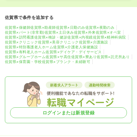
佐賀県で条件を追加する
佐賀県×保健師
佐賀県×助産師
佐賀県×日勤のみ
佐賀県×夜勤のみ
佐賀県×パート(非常勤)
佐賀県×土日休み
佐賀県×外来
佐賀県×オペ室
佐賀県×訪問看護
佐賀県×検診・健診
佐賀県×内視鏡
佐賀県×精神科病院
佐賀県×クリニック
佐賀県×美容クリニック
佐賀県×介護施設
佐賀県×特別養護老人ホーム
佐賀県×介護老人保健施設
佐賀県×有料老人ホーム
佐賀県×デイケア・デイサービス
佐賀県×グループホーム
佐賀県×サ高住
佐賀県×寮あり
佐賀県×託児所あり
佐賀県×保育園・学校
佐賀県×ブランク・未経験可
ログインまたは新規登録