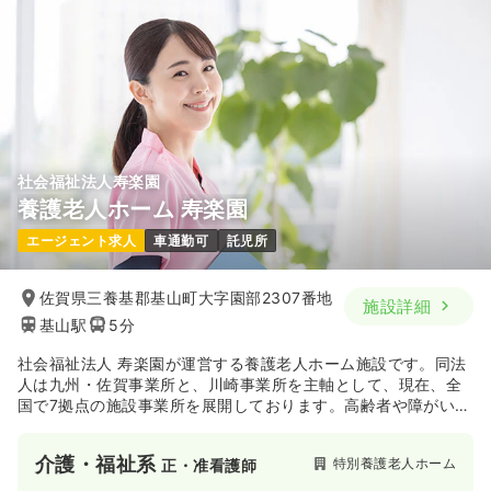
19.0〜24.0
給与
万円
/月
賞与3.5ヶ月
※一例
時間
9:00～17:45
（休憩60分）
土日祝休み
新卒可
第二新卒可
月給24万円以上可
気になる
詳細を見る
社会福祉法人寿楽園
養護老人ホーム 寿楽園
エージェント求人
車通勤可
託児所
佐賀県三養基郡基山町大字園部2307番地
施設詳細
基山駅
5分
社会福祉法人 寿楽園が運営する養護老人ホーム施設です。同法
人は九州・佐賀事業所と、川崎事業所を主軸として、現在、全
国で7拠点の施設事業所を展開しております。高齢者や障がい者
の方々に、生き生きとした毎日をお過ごしいただけるよう、ゆ
るぎない信念と確かな信頼のもと、各地域福祉活動に貢献され
介護・福祉系
特別養護老人ホーム
正・准看護師
ています。