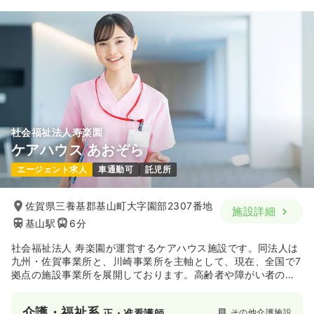
社会福祉法人寿楽園
ケアハウス あおぞら
エージェント求人
車通勤可
託児所
佐賀県三養基郡基山町大字園部2307番地
施設詳細
基山駅
6分
社会福祉法人 寿楽園が運営するケアハウス施設です。同法人は
九州・佐賀事業所と、川崎事業所を主軸として、現在、全国で7
拠点の施設事業所を展開しております。高齢者や障がい者の
方々に、生き生きとした毎日をお過ごしいただけるよう、ゆる
ぎない信念と確かな信頼のもと、各地域福祉活動に貢献されて
介護・福祉系
その他介護施設
正・准看護師