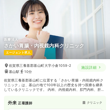
医療法人
さかい胃腸・内視鏡内科クリニック
エージェント求人
佐賀県三養基郡基山町大字小倉1059-2
施設詳細
基山駅
10分
佐賀県三養基郡基山町に位置する「さかい胃腸・内視鏡内科ク
リニック」は、基山の地で100年以上の歴史を持つ医療を継承
しているクリニックです。 内科、内視鏡内科、肛門内科、肝臓
内科など専門性の高い診療を提供し、鎮静剤を使用すること
で、苦痛が少なく楽に受けられる胃カメラ・大腸カメラ検査
外来
クリニック
正看護師
（日帰りポリープ切除対応）に注力しています。