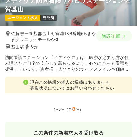
メディケア訪問看護リハビリステーション佐
賀基山
エージェント求人
託児所
佐賀県三養基郡基山町宮浦186番地65きや
施設詳細
まクリニックモールA-3
基山駅
3分
訪問看護ステーション「メディケア」は、医療が必要な方が住
み慣れたご自宅で安心して暮らせるよう、心のこもった看護を
提供しています。患者様一人ひとりのライフスタイルや価値観
に寄り添い、地域とともに成長する「三養基エリア」の訪問看
護となります。
現在この施設の求人の掲載はありません
募集状況についてはお問い合わせください
8
1~8件（全
件）
この条件の新着求人を受け取る