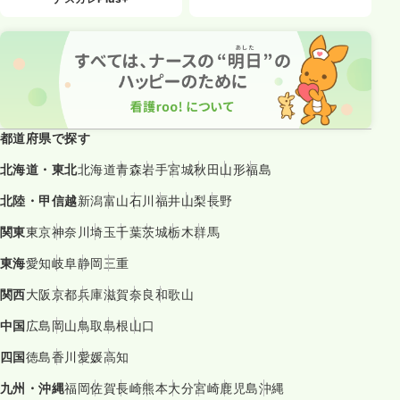
都道府県で探す
北海道・東北
北海道
青森
岩手
宮城
秋田
山形
福島
北陸・甲信越
新潟
富山
石川
福井
山梨
長野
関東
東京
神奈川
埼玉
千葉
茨城
栃木
群馬
東海
愛知
岐阜
静岡
三重
関西
大阪
京都
兵庫
滋賀
奈良
和歌山
中国
広島
岡山
鳥取
島根
山口
四国
徳島
香川
愛媛
高知
九州・沖縄
福岡
佐賀
長崎
熊本
大分
宮崎
鹿児島
沖縄