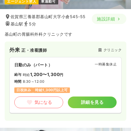
エージェント求人
車通勤可
佐賀県三養基郡基山町大字小倉545-55
施設詳細
基山駅
5分
基山町の胃腸科外科クリニックです
外来
クリニック
正・准看護師
一時募集休止
日勤のみ（パート）
1,200〜1,300
給与
時給
円
時間
8:30～12:00
日祝休み
時給1,300円以上可
気になる
詳細を見る