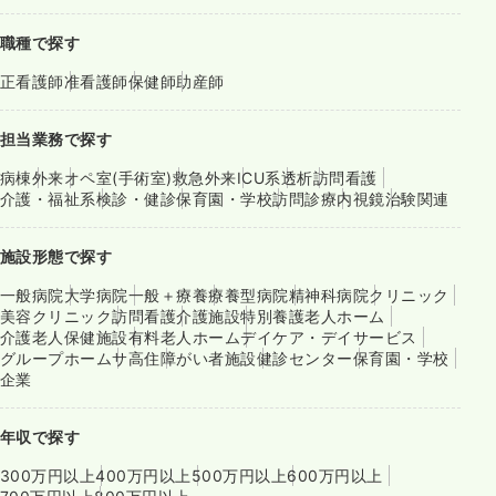
職種で探す
正看護師
准看護師
保健師
助産師
担当業務で探す
病棟
外来
オペ室(手術室)
救急外来
ICU系
透析
訪問看護
介護・福祉系
検診・健診
保育園・学校
訪問診療
内視鏡
治験関連
施設形態で探す
一般病院
大学病院
一般＋療養
療養型病院
精神科病院
クリニック
美容クリニック
訪問看護
介護施設
特別養護老人ホーム
介護老人保健施設
有料老人ホーム
デイケア・デイサービス
グループホーム
サ高住
障がい者施設
健診センター
保育園・学校
企業
年収で探す
300万円以上
400万円以上
500万円以上
600万円以上