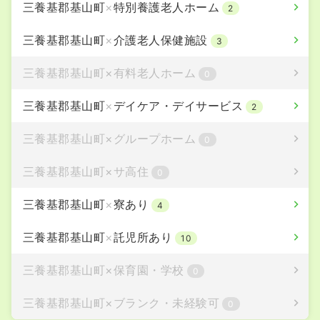
三養基郡基山町
×
特別養護老人ホーム
2
三養基郡基山町
×
介護老人保健施設
3
三養基郡基山町
×
有料老人ホーム
0
三養基郡基山町
×
デイケア・デイサービス
2
三養基郡基山町
×
グループホーム
0
三養基郡基山町
×
サ高住
0
三養基郡基山町
×
寮あり
4
三養基郡基山町
×
託児所あり
10
三養基郡基山町
×
保育園・学校
0
三養基郡基山町
×
ブランク・未経験可
0