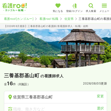
気になる
登録/ログイン
求人検索
メニュー
看護roo![カンゴルー]
看護roo! 転職
佐賀県
三養基郡基山町の看護
【2026年8月最新】三養基郡基山町の看護師/准看護師求人・転職・給料
三養基郡基山町
の看護師求人
16
2026/08/05
更新
全
件（8施設）
変更
佐賀県三養基郡基山町
選択
職種、働き方など