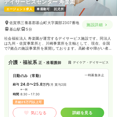
デイサービスセンター 寿楽園
エージェント求人
車通勤可
託児所
佐賀県三養基郡基山町大字園部2307番地
施設詳細
基山駅
5分
社会福祉法人 寿楽園が運営するデイサービス施設です。同法人
は九州・佐賀事業所と、川崎事業所を主軸として、現在、全国
で7拠点の施設事業所を展開しております。高齢者や障がい者の
方々に、生き生きとした毎日をお過ごしいただけるよう、ゆる
ぎない信念と確かな信頼のもと、各地域福祉活動に貢献されて
介護・福祉系
デイケア・デイサービス
正・准看護師
います。
一時募集休止
日勤のみ（常勤）
24.0〜25.8
給与
万円
/月
賞与2回
※一例
時間
8:30～17:30
月給25万円以上可
気になる
詳細を見る