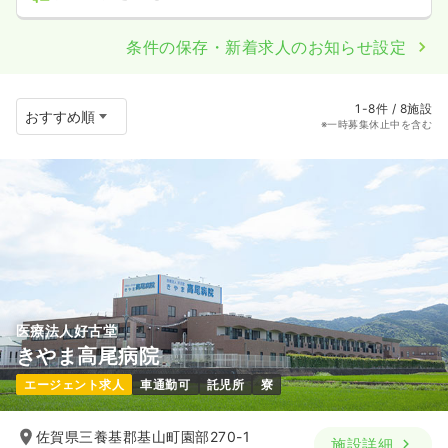
条件の保存・新着求人のお知らせ設定
1-8件 / 8施設
※一時募集休止中を含む
医療法人好古堂
きやま高尾病院
エージェント求人
車通勤可
託児所
寮
佐賀県三養基郡基山町園部270-1
施設詳細