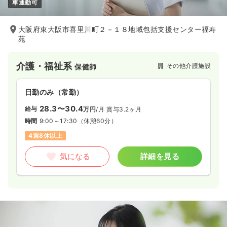
車通勤可
大阪府東大阪市喜里川町２－１８地域包括支援センター福寿
苑
介護・福祉系
その他介護施設
保健師
日勤のみ（常勤）
28.3〜30.4
給与
万円
/月
賞与3.2ヶ月
時間
9:00～17:30
（休憩60分）
4週8休以上
気になる
詳細を見る