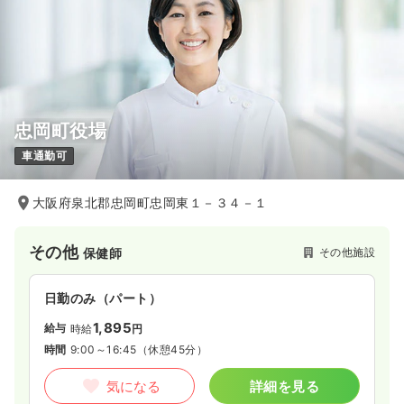
忠岡町役場
車通勤可
大阪府泉北郡忠岡町忠岡東１－３４－１
その他
その他施設
保健師
日勤のみ（パート）
1,895
給与
時給
円
時間
9:00～16:45
（休憩45分）
気になる
詳細を見る