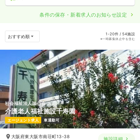
条件の保存・新着求人のお知らせ設定
1-20件 / 54施設
※一時募集休止中を含む
社会福祉法人諭心会
介護老人福祉施設千寿園
エージェント求人
車通勤可
大阪府東大阪市南荘町13-38
施設詳細