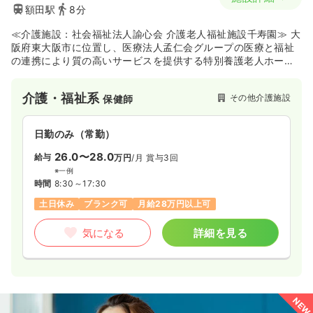
額田駅
8分
≪介護施設：社会福祉法人諭心会 介護老人福祉施設千寿園≫ 大
阪府東大阪市に位置し、医療法人孟仁会グループの医療と福祉
の連携により質の高いサービスを提供する特別養護老人ホーム
です。病院を母体施設に持つ強みを活かした安心の医療体制が
整っており、デイサービスや居宅介護支援といった複数の介護
介護・福祉系
その他介護施設
保健師
サービスも一体的に展開することで地域のニーズに応えていま
す。各科や各部門の専門職が一体となってチーム医療・ケアを
実践しており、医療との密接な協力関係のもとで、利用者の状
日勤のみ（常勤）
況に合わせたきめ細やかな支援に取り組みたい方に適した環境
です。
26.0〜28.0
給与
万円
/月
賞与3回
※一例
時間
8:30～17:30
土日休み
ブランク可
月給28万円以上可
気になる
詳細を見る
NEW