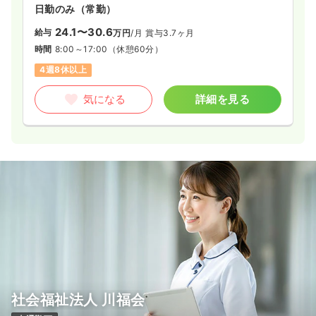
日勤のみ（常勤）
24.1〜30.6
給与
万円
/月
賞与3.7ヶ月
時間
8:00～17:00
（休憩60分）
4週8休以上
気になる
詳細を見る
社会福祉法人 川福会