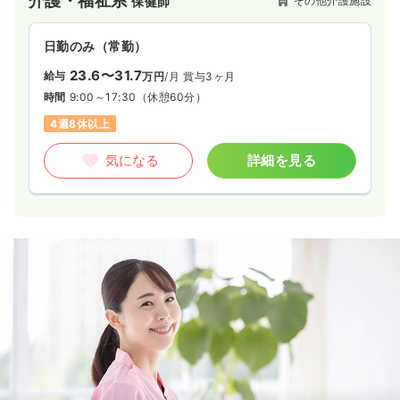
介護・福祉系
その他介護施設
保健師
日勤のみ（常勤）
23.6〜31.7
給与
万円
/月
賞与3ヶ月
時間
9:00～17:30
（休憩60分）
4週8休以上
気になる
詳細を見る