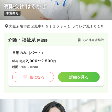
有限会社 はるかぜ
車通勤可
大阪府堺市西区鳳中町５丁１５３－１ ラウレア鳳１０１号
介護・福祉系
その他介護施設
保健師
日勤のみ（パート）
2,000〜2,500
給与
時給
円
時間
9:00～16:00
気になる
詳細を見る