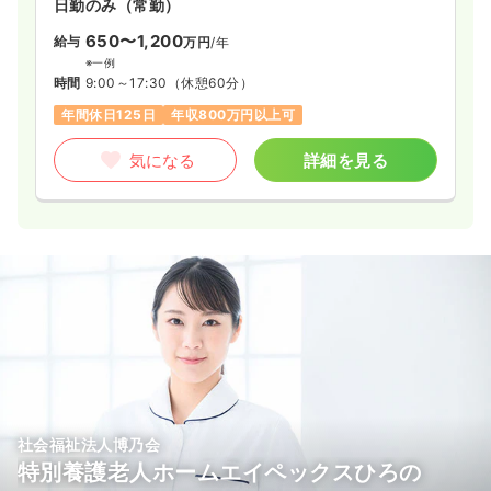
日勤のみ（常勤）
約0.4％となっています。
650〜1,200
給与
万円
/年
※一例
時間
9:00～17:30
（休憩60分）
年間休日125日
年収800万円以上可
気になる
詳細を見る
社会福祉法人博乃会
特別養護老人ホームエイペックスひろの