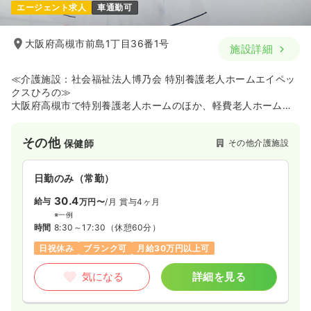
エージェント求人
車通勤可
大阪府高槻市前島1丁目36番1号
施設詳細
≪介護施設：社会福祉法人博乃会 特別養護老人ホームエイペッ
クスひろの≫
大阪府高槻市で特別養護老人ホームのほか、軽費老人ホーム、
認知症対応型共同生活介護、短期入所生活介護、通所介護、訪
問介護、居宅介護支援、地域包括支援センターなどの幅広い介
その他
その他介護施設
保健師
護サービスを展開している社会福祉法人博乃会の施設です。
日勤のみ（常勤）
30.4
給与
万円〜
/月
賞与4ヶ月
※一例
時間
8:30～17:30
（休憩60分）
日祝休み
ブランク可
月給30万円以上可
気になる
詳細を見る