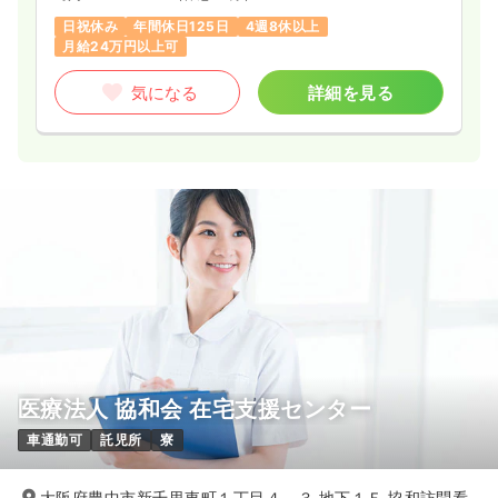
日祝休み
年間休日125日
4週8休以上
月給24万円以上可
気になる
詳細を見る
医療法人 協和会 在宅支援センター
車通勤可
託児所
寮
大阪府豊中市新千里東町１丁目４－３ 地下１Ｆ 協和訪問看