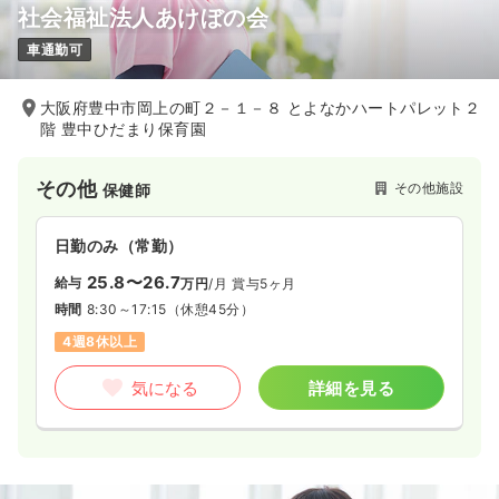
社会福祉法人あけぼの会
車通勤可
大阪府豊中市岡上の町２－１－８ とよなかハートパレット２
階 豊中ひだまり保育園
その他
その他施設
保健師
日勤のみ（常勤）
25.8〜26.7
給与
万円
/月
賞与5ヶ月
時間
8:30～17:15
（休憩45分）
4週8休以上
気になる
詳細を見る