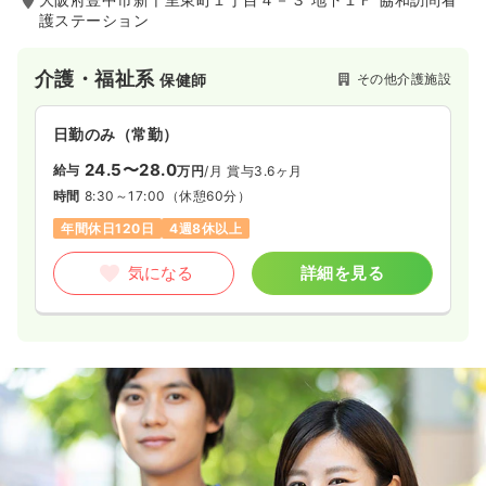
護ステーション
介護・福祉系
その他介護施設
保健師
日勤のみ（常勤）
24.5〜28.0
給与
万円
/月
賞与3.6ヶ月
時間
8:30～17:00
（休憩60分）
年間休日120日
4週8休以上
気になる
詳細を見る