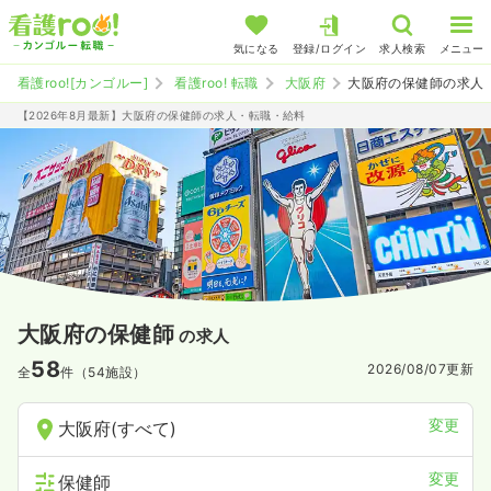
気になる
登録/ログイン
求人検索
メニュー
看護roo![カンゴルー]
看護roo! 転職
大阪府
大阪府の保健師の求人
【2026年8月最新】大阪府の保健師の求人・転職・給料
大阪府の保健師
の求人
58
2026/08/07
更新
全
件（54施設）
変更
大阪府(すべて)
変更
保健師