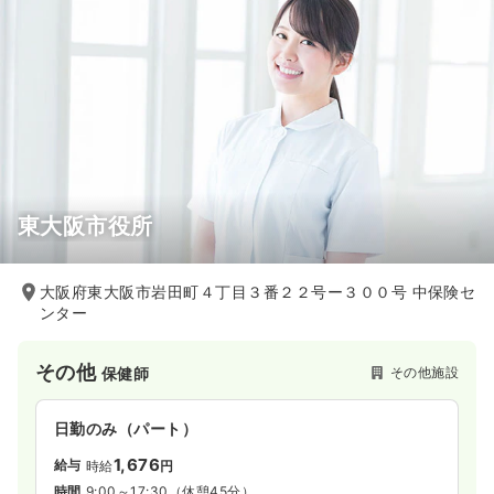
東大阪市役所
大阪府東大阪市岩田町４丁目３番２２号ー３００号 中保険セ
ンター
その他
その他施設
保健師
日勤のみ（パート）
1,676
給与
時給
円
時間
9:00～17:30
（休憩45分）