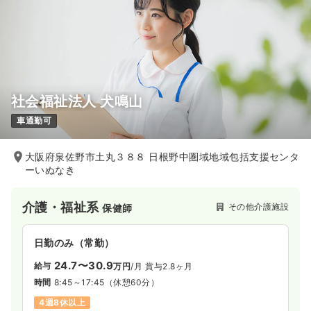
社会福祉法人 犬鳴山
車通勤可
大阪府泉佐野市土丸３８８ 日根野中圏域地域包括支援センタ
ーいぬなき
介護・福祉系
その他介護施設
保健師
日勤のみ（常勤）
24.7〜30.9
給与
万円
/月
賞与2.8ヶ月
時間
8:45～17:45
（休憩60分）
4週8休以上