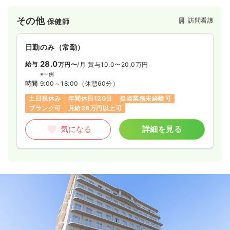
その他
訪問看護
保健師
日勤のみ（常勤）
28.0
給与
万円〜
/月
賞与10.0〜20.0万円
※一例
時間
9:00～18:00
（休憩60分）
土日祝休み
年間休日120日
担当業務未経験可
ブランク可
月給28万円以上可
気になる
詳細を見る