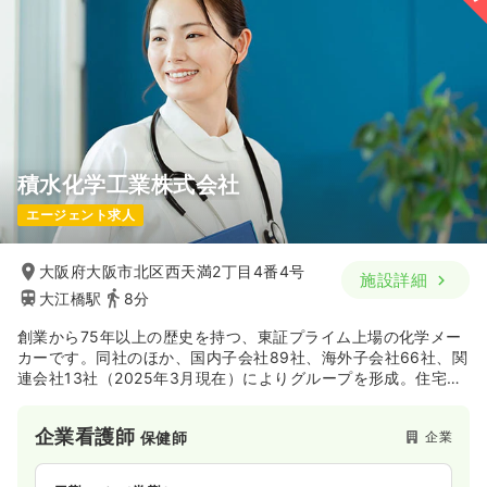
積水化学工業株式会社
エージェント求人
大阪府大阪市北区西天満2丁目4番4号
施設詳細
大江橋駅
8分
創業から75年以上の歴史を持つ、東証プライム上場の化学メー
カーです。同社のほか、国内子会社89社、海外子会社66社、関
連会社13社（2025年3月現在）によりグループを形成。住宅事
業、環境・ライフライン事業、高機能プラスチックス事業、メ
ディカル事業、その他事業の5セグメントにおいて事業を展開し
企業看護師
企業
保健師
ています。2024年度（2025年3月期）における事業別売上構成
比は住宅で約40.4％、高機能プラスチックスで約34.1％、環
境・ライフラインで約17.5％、メディカルで約7.6％、その他で