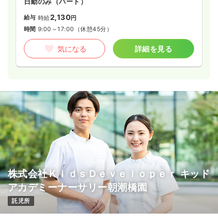
日勤のみ（パート）
2,130
給与
時給
円
時間
9:00～17:00
（休憩45分）
気になる
詳細を見る
株式会社ＫｉｄｓＤｅｖｅｌｏｐｅｒ キッド
アカデミーナーサリー朝潮橋園
託児所