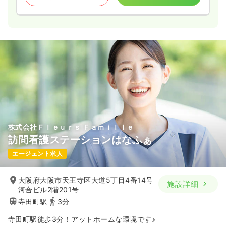
株式会社Ｆｌｅｕｒｓ Ｆａｍｉｌｌｅ
訪問看護ステーションはなふぁ
エージェント求人
大阪府大阪市天王寺区大道5丁目4番14号
施設詳細
河合ビル2階201号
寺田町駅
3分
寺田町駅徒歩3分！アットホームな環境です♪