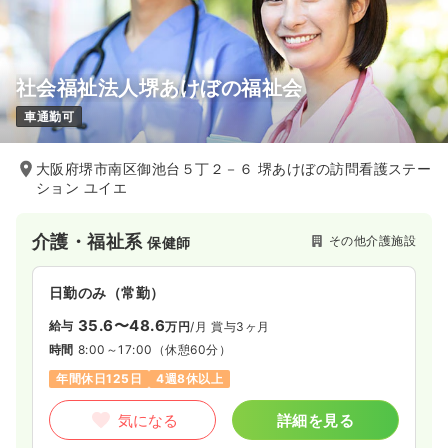
社会福祉法人堺あけぼの福祉会
車通勤可
大阪府堺市南区御池台５丁２－６ 堺あけぼの訪問看護ステー
ション ユイエ
介護・福祉系
その他介護施設
保健師
日勤のみ（常勤）
35.6〜48.6
給与
万円
/月
賞与3ヶ月
時間
8:00～17:00
（休憩60分）
年間休日125日
4週8休以上
気になる
詳細を見る