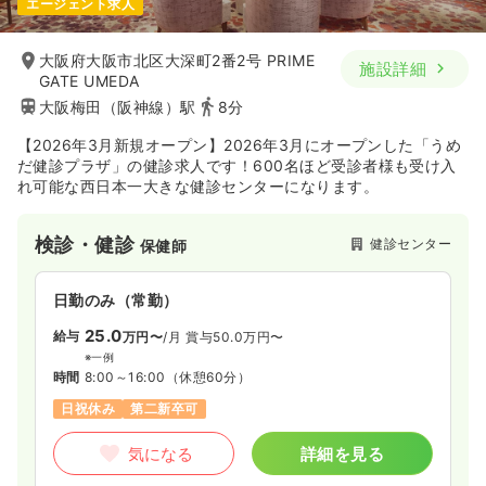
エージェント求人
大阪府大阪市北区大深町2番2号 PRIME
施設詳細
GATE UMEDA
大阪梅田（阪神線）駅
8分
【2026年3月新規オープン】2026年3月にオープンした「うめ
だ健診プラザ」の健診求人です！600名ほど受診者様も受け入
れ可能な西日本一大きな健診センターになります。
検診・健診
健診センター
保健師
日勤のみ（常勤）
25.0
給与
万円〜
/月
賞与50.0万円〜
※一例
時間
8:00～16:00
（休憩60分）
日祝休み
第二新卒可
気になる
詳細を見る