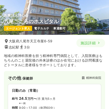
医療法人清心会
八尾こころのホスピタル
エージェント求人
電子カルテ
車通勤可
大阪府八尾市天王寺屋6-59
施設詳細
志紀駅
3分
地域の精神科医療を担う精神科専門病院として、入院医療はも
ちろんのこと退院後の外来診療のほか在宅における訪問看護な
どトータルに患者様をサポートしております。
その他
精神科病院
保健師
日勤のみ（常勤）
24.5
給与
万円〜
/月
賞与5ヶ月
※一例
時間
9:00～17:00
（休憩60分）