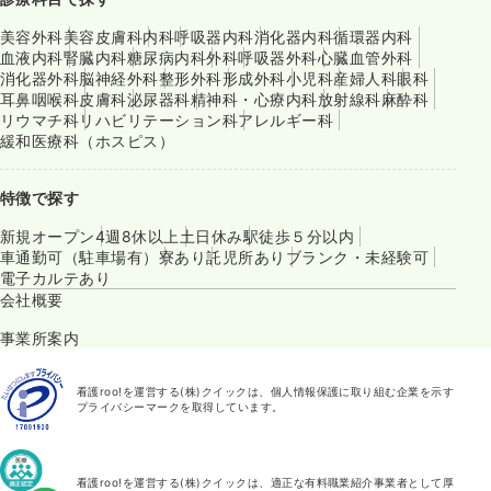
美容外科
美容皮膚科
内科
呼吸器内科
消化器内科
循環器内科
血液内科
腎臓内科
糖尿病内科
外科
呼吸器外科
心臓血管外科
消化器外科
脳神経外科
整形外科
形成外科
小児科
産婦人科
眼科
耳鼻咽喉科
皮膚科
泌尿器科
精神科・心療内科
放射線科
麻酔科
リウマチ科
リハビリテーション科
アレルギー科
緩和医療科（ホスピス）
特徴で探す
新規オープン
4週8休以上
土日休み
駅徒歩５分以内
車通勤可（駐車場有）
寮あり
託児所あり
ブランク・未経験可
電子カルテあり
会社概要
事業所案内
看護roo!を運営する(株)クイックは、個人情報保護に取り組む企業を示す
プライバシーマークを取得しています。
看護roo!を運営する(株)クイックは、適正な有料職業紹介事業者として厚