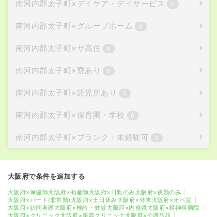
南河内郡太子町
×
デイケア・デイサービス
0
南河内郡太子町
×
グループホーム
0
南河内郡太子町
×
サ高住
0
南河内郡太子町
×
寮あり
0
南河内郡太子町
×
託児所あり
0
南河内郡太子町
×
保育園・学校
0
南河内郡太子町
×
ブランク・未経験可
0
大阪府で条件を追加する
大阪府×保健師
大阪府×助産師
大阪府×日勤のみ
大阪府×夜勤のみ
大阪府×パート(非常勤)
大阪府×土日休み
大阪府×外来
大阪府×オペ室
大阪府×訪問看護
大阪府×検診・健診
大阪府×内視鏡
大阪府×精神科病院
大阪府×クリニック
大阪府×美容クリニック
大阪府×介護施設