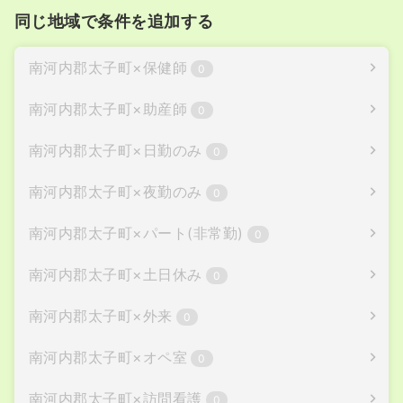
同じ地域で条件を追加する
南河内郡太子町
×
保健師
0
南河内郡太子町
×
助産師
0
南河内郡太子町
×
日勤のみ
0
南河内郡太子町
×
夜勤のみ
0
南河内郡太子町
×
パート(非常勤)
0
南河内郡太子町
×
土日休み
0
南河内郡太子町
×
外来
0
南河内郡太子町
×
オペ室
0
南河内郡太子町
×
訪問看護
0