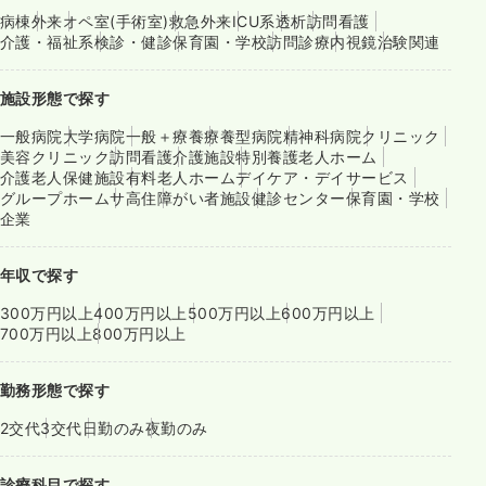
病棟
外来
オペ室(手術室)
救急外来
ICU系
透析
訪問看護
介護・福祉系
検診・健診
保育園・学校
訪問診療
内視鏡
治験関連
施設形態で探す
一般病院
大学病院
一般＋療養
療養型病院
精神科病院
クリニック
美容クリニック
訪問看護
介護施設
特別養護老人ホーム
介護老人保健施設
有料老人ホーム
デイケア・デイサービス
グループホーム
サ高住
障がい者施設
健診センター
保育園・学校
企業
年収で探す
300万円以上
400万円以上
500万円以上
600万円以上
700万円以上
800万円以上
勤務形態で探す
2交代
3交代
日勤のみ
夜勤のみ
診療科目で探す