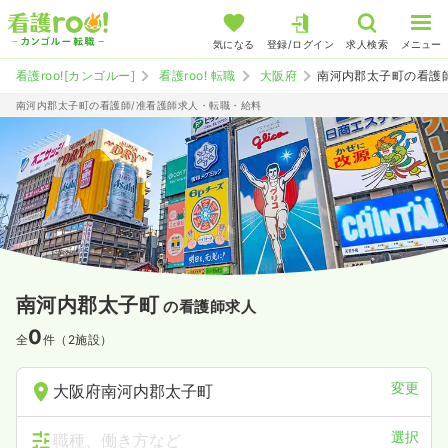
気になる
登録/ログイン
求人検索
メニュー
看護roo![カンゴルー]
看護roo! 転職
大阪府
南河内郡太子町の看護
南河内郡太子町の看護師/准看護師求人・転職・給料
南河内郡太子町
の看護師求人
0
全
件（2施設）
変更
大阪府南河内郡太子町
選択
職種、働き方など