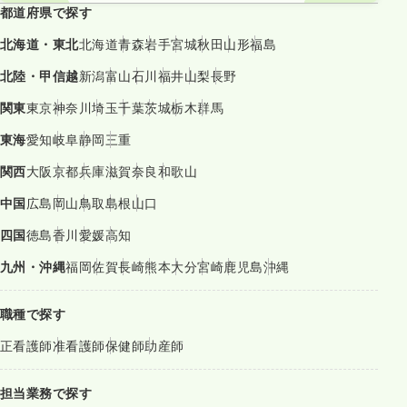
都道府県で探す
北海道・東北
北海道
青森
岩手
宮城
秋田
山形
福島
北陸・甲信越
新潟
富山
石川
福井
山梨
長野
関東
東京
神奈川
埼玉
千葉
茨城
栃木
群馬
東海
愛知
岐阜
静岡
三重
関西
大阪
京都
兵庫
滋賀
奈良
和歌山
中国
広島
岡山
鳥取
島根
山口
四国
徳島
香川
愛媛
高知
九州・沖縄
福岡
佐賀
長崎
熊本
大分
宮崎
鹿児島
沖縄
職種で探す
正看護師
准看護師
保健師
助産師
担当業務で探す