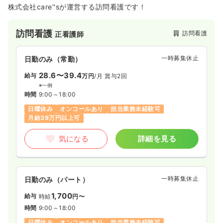
株式会社care''sが運営する訪問看護です！
訪問看護
訪問看護
正看護師
一時募集休止
日勤のみ（常勤）
28.6〜39.4
給与
万円
/月
賞与2回
※一例
時間
9:00～18:00
日曜休み
オンコールあり
担当業務未経験可
月給39万円以上可
気になる
詳細を見る
一時募集休止
日勤のみ（パート）
1,700
給与
時給
円〜
時間
9:00～18:00
日曜休み
オンコールあり
担当業務未経験可