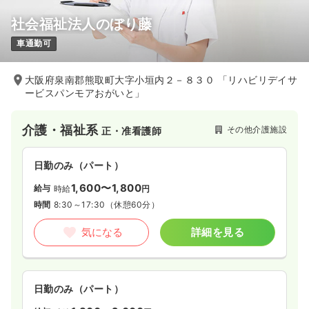
社会福祉法人のぼり藤
車通勤可
大阪府泉南郡熊取町大字小垣内２－８３０ 「リハビリデイサ
ービスパンモアおがいと」
介護・福祉系
その他介護施設
正・准看護師
日勤のみ（パート）
1,600〜1,800
給与
時給
円
時間
8:30～17:30
（休憩60分）
気になる
詳細を見る
日勤のみ（パート）