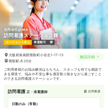
合同会社grace
訪問看護ステーション輝
エージェント求人
車通勤可
寮
大阪府泉南郡熊取町小谷北1-17-13
施設詳細
熊取駅
20分
ご利用者様のお悩み解決はもちろん、スタッフも何でも相談で
きる環境で、悩みや不安な事を適宜取り除きながら過ごすこと
のできる訪問看護ステーションです。
訪問看護
訪問看護
正・准看護師
日勤のみ（常勤）