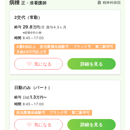
病棟
精神科病院
正・准看護師
2交代（常勤）
29.8
給与
万円
/月
賞与4.3ヶ月
※経験6年の例
時間
8:45～17:00
4週8休以上
担当業務未経験可
ブランク可
第二新卒可
月給29万円以上可
気になる
詳細を見る
日勤のみ（パート）
1.3
給与
日給
万円〜
時間
8:45～17:00
担当業務未経験可
ブランク可
第二新卒可
気になる
詳細を見る