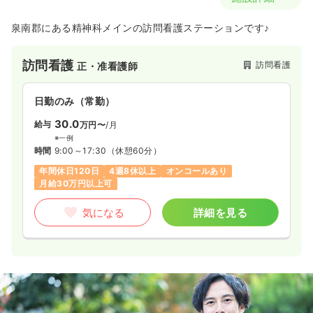
泉南郡にある精神科メインの訪問看護ステーションです♪
訪問看護
訪問看護
正・准看護師
日勤のみ（常勤）
30.0
給与
万円〜
/月
※一例
時間
9:00～17:30
（休憩60分）
年間休日120日
4週8休以上
オンコールあり
月給30万円以上可
気になる
詳細を見る