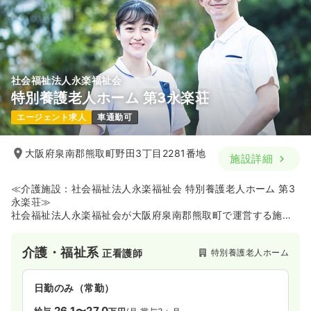
社会福祉法人永楽福祉会
特別養護老人ホーム 第3永楽荘
エージェント求人
車通勤可
大阪府泉南郡熊取町野田3丁目2281番地
施設詳細
≪介護施設：社会福祉法人永楽福祉会 特別養護老人ホーム 第3
永楽荘≫
社会福祉法人永楽福祉会が大阪府泉南郡熊取町で運営する施設
です。設立から40年以上の実績があり、本施設は全室個室の定
員50名で、要介護3以上の方へ24時間体制の介護サービスを提
介護・福祉系
特別養護老人ホーム
正看護師
供しています。介護職員、看護師、ケアマネジャー、生活相談
員、管理栄養士などの多職種連携により、利用者様一人ひとり
の個性や生活歴に寄り添ったオーダーメイドのケアプランを作
日勤のみ（常勤）
成し、質の高いケアを実践しているのが特徴です。お花見や七
夕、クリスマス会といった季節ごとの行事や、体操、おやつ作
26.1〜27.0
給与