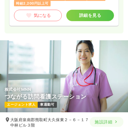
時給2,200円以上可
気になる
詳細を見る
株式会社MNN
つながる訪問看護ステーション
エージェント求人
車通勤可
大阪府泉南郡熊取町大久保東２－６－１７
施設詳細
中林ビル３階