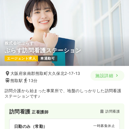
株式会社ぷらす
ぷらす訪問看護ステーション
エージェント求人
車通勤可
大阪府泉南郡熊取町大久保北2-17-13
施設詳細
熊取駅
13分
訪問介護から始まった事業所で、地盤のしっかりした訪問看護
ステーションです♪
訪問看護
訪問看護
正看護師
一時募集休止
日勤のみ（常勤）