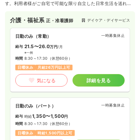
す。利用者様がご自宅で可能な限り自立した日常生活を送れる
よう、必要な生活支援や機能訓練を提供し、心身機能の維持・
向上を目指します。ご家族の介護負担軽減も理念の一つです。
介護・福祉系
デイケア・デイサービス
正・准看護師
送迎サービスも行い、介護職員処遇改善加算も取得しており、
職員教育・研修にも力を入れています。
一時募集休止
日勤のみ（常勤）
21.5〜26.0
給与
万円
/月
※一例
時間
8:30～17:30
（休憩60分）
日曜休み
月給26万円以上可
気になる
詳細を見る
一時募集休止
日勤のみ（パート）
1,350〜1,500
給与
時給
円
時間
8:30～17:30
（休憩60分）
日曜休み
時給1,500円以上可