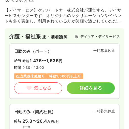
【デイサービス】ケアパートナー株式会社が運営する、デイサ
ービスセンターです。オリジナルのレクリエーションやイベン
トも多く実施し、利用されている方が笑顔で過ごしていただけ
るよう努めています。スタッフもご利用者様と一緒になって楽
しんでいる、にぎやかでアットホームな雰囲気です。
介護・福祉系
デイケア・デイサービス
正・准看護師
一時募集休止
日勤のみ（パート）
1,475〜1,535
給与
時給
円
時間
9:30～13:00
担当業務未経験可
時給1,500円以上可
気になる
詳細を見る
一時募集休止
日勤のみ（契約社員）
25.3〜26.4
給与
万円
/月
※一例