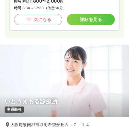
1,800〜2,000
給与
時給
円
時間
8:30～17:30
（休憩60分）
気になる
詳細を見る
いとうまもる診療所
車通勤可
大阪府泉南郡熊取町希望が丘３－７－１４