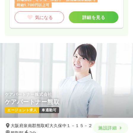
時給1,700円以上可
気になる
詳細を見る
ケアパートナー株式会社
ケアパートナー熊取
エージェント求人
車通勤可
大阪府泉南郡熊取町大久保中１－１５－２
施設詳細
熊取駅
2分