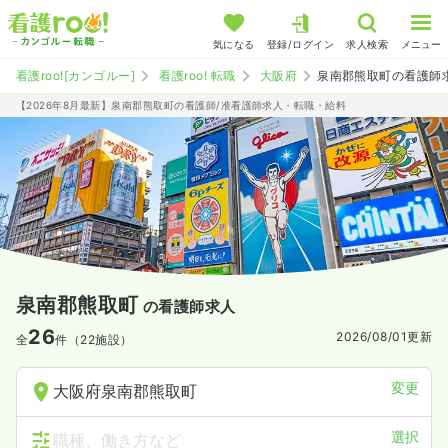
気になる
登録/ログイン
求人検索
メニュー
看護roo![カンゴルー]
看護roo! 転職
大阪府
泉南郡熊取町の看護師
【2026年8月最新】泉南郡熊取町の看護師/准看護師求人・転職・給料
泉南郡熊取町
の看護師求人
26
2026/08/01
更新
全
件（22施設）
変更
大阪府泉南郡熊取町
選択
職種、働き方など