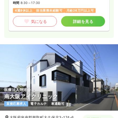
時間
8:30～17:30
4週8休以上
担当業務未経験可
月給26万円以上可
気になる
詳細を見る
医療法人翔洋会
南大阪アイクリニック
直接応募求人
電子カルテ
車通勤可
大阪府泉南郡熊取町大久保北3-174-6