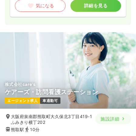
気になる
詳細を見る
株式会社care's
ケアーズ・訪問看護ステーション
エージェント求人
車通勤可
大阪府泉南郡熊取町大久保北3丁目419-1
施設詳細
ふみきり横丁202
熊取駅
10分