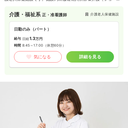
ステイ）や定員20名の通所リハビリテーション、居宅介護支援
事業所を併設しており、医学的管理の下での看護や介護、機能
介護・福祉系
介護老人保健施設
正・准看護師
訓練を通じて一日でも早い家庭復帰を目指した支援を行ってい
ます。日常生活動作を中心としたリハビリテーションに加え、
レクリエーションや趣味活動、一般浴・特殊浴槽での入浴、送
日勤のみ（パート）
迎サービスなど、在宅復帰から在宅生活の継続までを多角的に
サポートする体制を整えているのが特徴です。他職種と連携し
1.3
給与
日給
万円
ながら、利用者様お一人おひとりの生活に寄り添った相談援助
時間
8:45～17:00
（休憩60分）
やケアプランに基づく支援を実践したい方にオススメの施設で
す。
気になる
詳細を見る