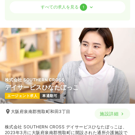
オペ室(手術室)
一般＋療養
正看護師
すべての求人を見る
1
一時募集休止
日勤のみ（常勤）
27.5
給与
万円
/月
賞与4.7ヶ月
※経験4年の例
時間
8:30～17:00
日祝休み
4週8休以上
月給28万円以上可
気になる
詳細を見る
株式会社 SOUTHERN CROSS
デイサービスひなたぼっこ
エージェント求人
車通勤可
大阪府泉南郡熊取町和田3丁目
施設詳細
株式会社 SOUTHERN CROSS デイサービスひなたぼっこは、
2023年3月に大阪府泉南郡熊取町に開設された通所介護施設で