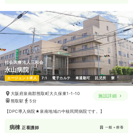
社会医療法人三和会
永山病院
エージェント求人
7:1
電子カルテ
車通勤可
託児所
寮
大阪府泉南郡熊取町大久保東1-1-10
施設詳細
熊取駅
5分
【DPC導入病院★泉南地域の中核民間病院です。】
病棟
一般＋療養
正看護師