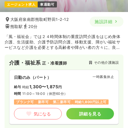
エージェント求人
車通勤可
大阪府泉南郡熊取町野田1-2-12
施設詳細
熊取駅
20分
「風・福祉会」では２４時間体制の重度訪問介護をはじめ身体
介護、生活援助、介護予防訪問介護、移動支援、障がい福祉サ
ービスなど介護を必要とする高齢者や障がい者の方々に、良き
パートナーとして真心を込めた質の高いサービスを提供しま
す。
介護・福祉系
その他介護施設
正・准看護師
一時募集休止
日勤のみ（パート）
1,300〜1,875
給与
時給
円
時間
11:00～19:00
（休憩60分）
ブランク可
新卒可
第二新卒可
時給1,800円以上可
気になる
詳細を見る