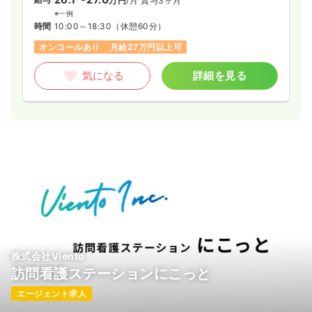
万円
/月
賞与3ヶ月
りなどの日常的なレクリエーションも行っており、安らぎと生
※一例
きがいのある生活をサポートしています。
時間
10:00～18:30
（休憩60分）
オンコールあり
月給27万円以上可
気になる
詳細を見る
株式会社Viento
訪問看護ステーションにこっと
エージェント求人