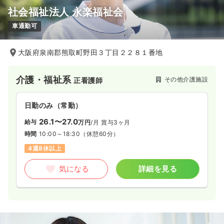
社会福祉法人 永楽福祉会
車通勤可
大阪府泉南郡熊取町野田３丁目２２８１番地
介護・福祉系
その他介護施設
正看護師
日勤のみ（常勤）
26.1〜27.0
給与
万円
/月
賞与3ヶ月
時間
10:00～18:30
（休憩60分）
4週8休以上
気になる
詳細を見る