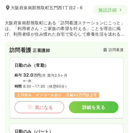
大阪府泉南郡熊取町五門西1丁目2－6
施設詳細
大阪府泉南郡熊取町にある「訪問看護ステーションにこっと」
は、「利用者さん・ご家族の希望を叶える」ことを理念に掲
げ、利用者様が住み慣れた自宅で安心して療養生活を送れるよ
う、きめ細やかな看護ケアを提供しています。経管栄養、中心
静脈栄養、人工呼吸療法など、専門的な医療処置にも対応して
訪問看護
訪問看護
正看護師
おり、24時間体制で緊急時の対応も可能です。
日勤のみ（常勤）
32.0
給与
万円
/月
賞与2.5ヶ月
※一例
時間
8:30～17:30
（休憩60分）
土日休み
オンコールあり
月給32万円以上可
気になる
詳細を見る
日勤のみ（パート）