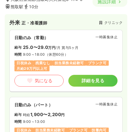
施設詳細
熊取駅
10分
外来
クリニック
正・准看護師
一時募集休止
日勤のみ（常勤）
25.0〜29.0
給与
万円
/月
賞与5ヶ月
時間
9:00～18:00
（休憩60分）
日祝休み
残業なし
担当業務未経験可
ブランク可
月給29万円以上可
気になる
詳細を見る
一時募集休止
日勤のみ（パート）
1,900〜2,200
給与
時給
円
時間
9:00～13:00
日祝休み
担当業務未経験可
ブランク可
扶養内可