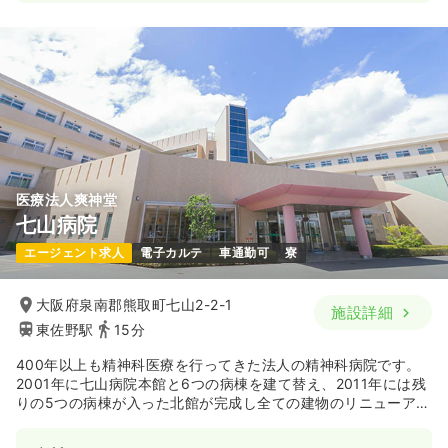
医療法人爽神堂
七山病院
エージェント求人
電子カルテ
車通勤可
寮
大阪府泉南郡熊取町七山2-2-1
施設詳細
東佐野駅
15分
400年以上も精神科医療を行ってきた法人の精神科病院です。
2001年に七山病院本館と6つの病棟を建て替え、2011年には残
りの5つの病棟が入った北館が完成し全ての建物のリニューアル
を終えました。