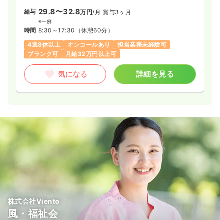
29.8〜32.8
給与
万円
/月
賞与3ヶ月
※一例
時間
8:30～17:30
（休憩60分）
4週8休以上
オンコールあり
担当業務未経験可
ブランク可
月給32万円以上可
気になる
詳細を見る
株式会社Viento
風・福祉会