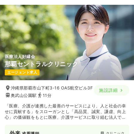
医療法人好縁会
那覇セントラルクリニック
エージェント求人
沖縄県那覇市山下町3-16 OAS航空ビル3F
施設詳細
奥武山公園駅
11分
「医療、介護が連携した最善のサービスにより、人と社会の幸
せに貢献する」をスローガンとし「高品質、誠実、謙虚、向上
心」の価値観をもとに医療、介護サービスに取り組む法人で
す。
外来
クリニック
准看護師