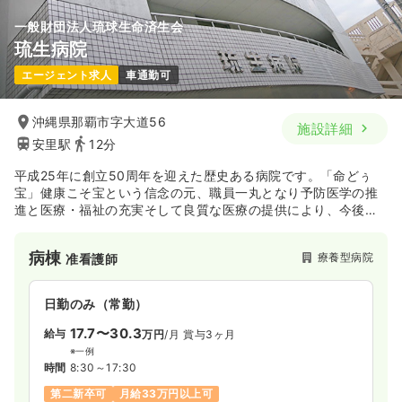
一般財団法人琉球生命済生会
琉生病院
一時募集休止
日勤のみ（パート）
エージェント求人
車通勤可
給与
お問い合わせください
時間
8:30～17:30
沖縄県那覇市字大道56
日祝休み
ブランク可
時給1,500円以上可
施設詳細
安里駅
12分
気になる
詳細を見る
平成25年に創立50周年を迎えた歴史ある病院です。「命どぅ
宝」健康こそ宝という信念の元、職員一丸となり予防医学の推
進と医療・福祉の充実そして良質な医療の提供により、今後
透析
一般＋療養
准看護師
益々地域医療の貢献に期待がかかる病院です。
病棟
療養型病院
准看護師
一時募集休止
日勤のみ（常勤）
給与
お問い合わせください
日勤のみ（常勤）
時間
8:00～17:00
（休憩60分）
17.7〜30.3
給与
万円
/月
賞与3ヶ月
日曜休み
月給23万円以上可
※一例
時間
8:30～17:30
気になる
詳細を見る
第二新卒可
月給33万円以上可