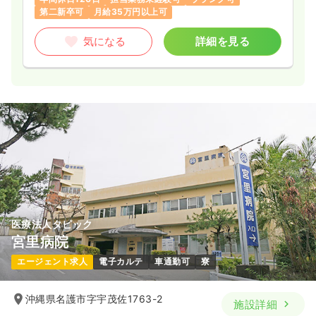
第二新卒可
月給35万円以上可
気になる
詳細を見る
医療法人タピック
宮里病院
エージェント求人
電子カルテ
車通勤可
寮
沖縄県名護市字宇茂佐1763-2
施設詳細