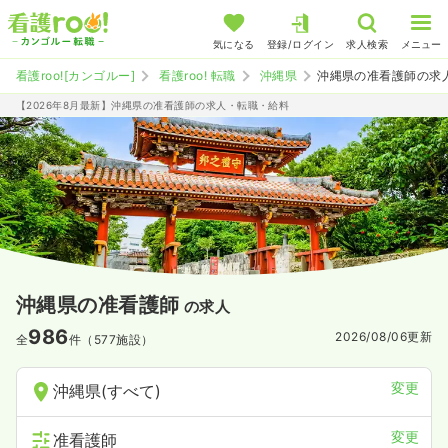
気になる
登録/ログイン
求人検索
メニュー
看護roo![カンゴルー]
看護roo! 転職
沖縄県
沖縄県の准看護師の求
【2026年8月最新】沖縄県の准看護師の求人・転職・給料
沖縄県の准看護師
の求人
986
2026/08/06
更新
全
件（577施設）
変更
沖縄県(すべて)
変更
准看護師