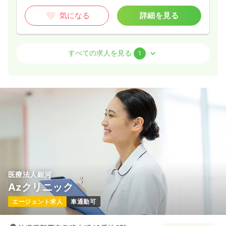
気になる
詳細を見る
外来
療養型病院
准看護師
すべての求人を見る
1
一時募集休止
日勤のみ（常勤）
17.4〜29.0
給与
万円
/月
賞与2回
※一例
時間
8:30～17:30
日祝休み
第二新卒可
月給29万円以上可
気になる
詳細を見る
医療法人銀河
Azクリニック
エージェント求人
車通勤可