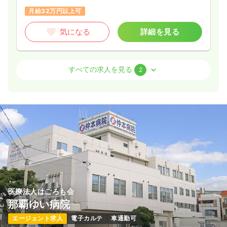
月給32万円以上可
気になる
詳細を見る
外来
一般＋療養
准看護師
すべての求人を見る
2
日勤のみ（常勤）
23.1
給与
万円〜
/月
賞与2ヶ月
※一例
時間
8:30～17:30
（休憩60分）
日祝休み
月給27万円以上可
気になる
詳細を見る
医療法人はごろも会
那覇ゆい病院
日勤のみ（パート）
エージェント求人
電子カルテ
車通勤可
給与
お問い合わせください