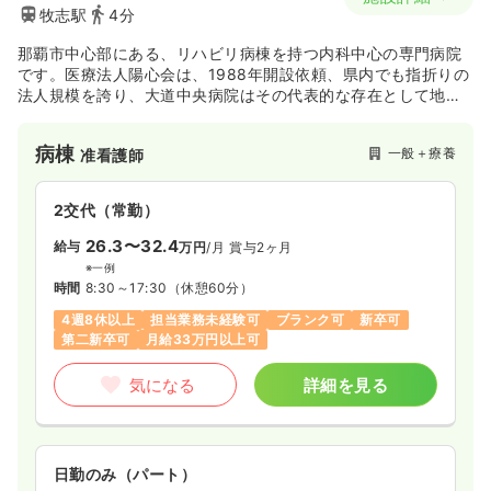
牧志駅
4分
那覇市中心部にある、リハビリ病棟を持つ内科中心の専門病院
です。医療法人陽心会は、1988年開設依頼、県内でも指折りの
法人規模を誇り、大道中央病院はその代表的な存在として地域
医療を支えています。住み慣れた街で介護を・必要なときに必
要な医療を、という「自宅の病床化」をモットーに介護施設の
病棟
一般＋療養
准看護師
開設にも積極的で、今後も益々法人規模が拡大して行くことが
予想されます。「地域のために」という病院の理念に向け、新
しい看護体制の下、やりがいを持って一緒に体制作りに携わり
2交代（常勤）
たい方へオススメの環境です！
26.3〜32.4
給与
万円
/月
賞与2ヶ月
※一例
時間
8:30～17:30
（休憩60分）
4週8休以上
担当業務未経験可
ブランク可
新卒可
第二新卒可
月給33万円以上可
気になる
詳細を見る
日勤のみ（パート）