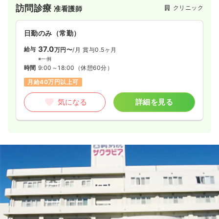
訪問診療
クリニック
准看護師
介護・福祉系
精神科病院
准看護師
日勤のみ（常勤）
一時募集休止
日勤のみ（常勤）
37.0
給与
万円〜
/月
賞与0.5ヶ月
給与
お問い合わせください
※一例
時間
8:30～17:15
時間
9:00～18:00
（休憩60分）
年間休日120日
4週8休以上
月給40万円以上可
気になる
詳細を見る
気になる
詳細を見る
一時募集休止
日勤のみ（パート）
給与
お問い合わせください
時間
8:30～17:15
気になる
詳細を見る
訪問看護
精神科病院
准看護師