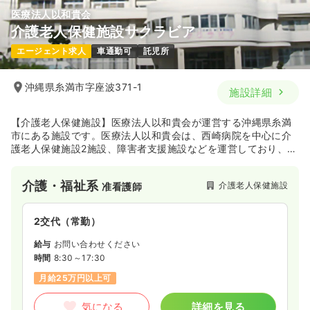
医療法人以和貴会
介護老人保健施設サクラビア
一時募集休止
日勤のみ（常勤）
エージェント求人
車通勤可
託児所
17.7〜25.0
給与
万円
/月
賞与3ヶ月
※一例
時間
8:30～17:15
沖縄県糸満市字座波371-1
施設詳細
年間休日120日
4週8休以上
月給25万円以上可
【介護老人保健施設】医療法人以和貴会が運営する沖縄県糸満
気になる
詳細を見る
市にある施設です。医療法人以和貴会は、西崎病院を中心に介
護老人保健施設2施設、障害者支援施設などを運営しており、糸
満市の地域医療＆介護に貢献しています。
介護・福祉系
介護老人保健施設
准看護師
一時募集休止
日勤のみ（パート）
1,050
給与
時給
円〜
2交代（常勤）
時間
8:30～17:15
給与
お問い合わせください
時給1,200円以上可
時間
8:30～17:30
気になる
詳細を見る
月給25万円以上可
気になる
詳細を見る