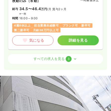
一時募集休止
夜勤のみ（常勤）
34.5〜46.4
給与
万円
/月
賞与2ヶ月
※一例
時間
16:00～9:00
4週8休以上
担当業務未経験可
ブランク可
新卒可
第二新卒可
月給38万円以上可
気になる
詳細を見る
外来
一般＋療養
准看護師
すべての求人を見る
3
日勤のみ（常勤）
23.1
給与
万円〜
/月
賞与2回
※一例
時間
8:30～17:30
日祝休み
ブランク可
月給27万円以上可
気になる
詳細を見る