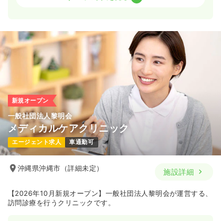
日勤のみ（常勤）
17.7〜22.0
給与
万円
/月
賞与2回
※一例
時間
8:30～17:15
日祝休み
年間休日120日
4週8休以上
ブランク可
第二新卒可
月給25万円以上可
気になる
詳細を見る
新規オープン
一般社団法人黎明会
メディカルケアクリニック
一時募集休止
日勤のみ（パート）
エージェント求人
車通勤可
1,050
給与
時給
円
時間
8:30～17:15
沖縄県沖縄市（詳細未定）
施設詳細
日祝休み
ブランク可
第二新卒可
時給1,200円以上可
【2026年10月新規オープン】一般社団法人黎明会が運営する、
気になる
詳細を見る
訪問診療を行うクリニックです。