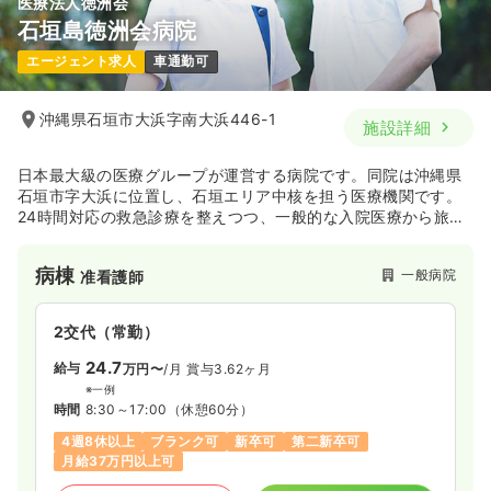
医療法人徳洲会
石垣島徳洲会病院
エージェント求人
車通勤可
沖縄県石垣市大浜字南大浜446-1
施設詳細
日本最大級の医療グループが運営する病院です。同院は沖縄県
石垣市字大浜に位置し、石垣エリア中核を担う医療機関です。
24時間対応の救急診療を整えつつ、一般的な入院医療から旅行
透析なども提供しています。
病棟
一般病院
准看護師
2交代（常勤）
24.7
給与
万円〜
/月
賞与3.62ヶ月
※一例
時間
8:30～17:00
（休憩60分）
4週8休以上
ブランク可
新卒可
第二新卒可
月給37万円以上可