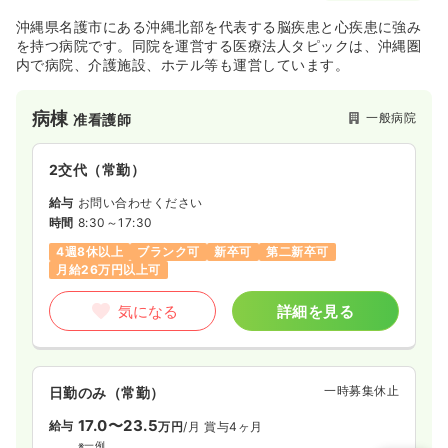
沖縄県名護市にある沖縄北部を代表する脳疾患と心疾患に強み
を持つ病院です。同院を運営する医療法人タピックは、沖縄圏
内で病院、介護施設、ホテル等も運営しています。
病棟
一般病院
准看護師
2交代（常勤）
給与
お問い合わせください
時間
8:30～17:30
4週8休以上
ブランク可
新卒可
第二新卒可
月給26万円以上可
気になる
詳細を見る
一時募集休止
日勤のみ（常勤）
17.0〜23.5
給与
万円
/月
賞与4ヶ月
※一例