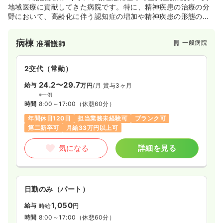
地域医療に貢献してきた病院です。特に、精神疾患の治療の分
野において、高齢化に伴う認知症の増加や精神疾患の形態の変
化に対応し、病棟新築を含めより良い対応と地域の皆様の必要
に応えてきました。また、県内でも有数の終末期医療に取り組
病棟
一般病院
准看護師
んでいます。
2交代（常勤）
24.2〜29.7
給与
万円
/月
賞与3ヶ月
※一例
時間
8:00～17:00
（休憩60分）
年間休日120日
担当業務未経験可
ブランク可
第二新卒可
月給33万円以上可
気になる
詳細を見る
日勤のみ（パート）
1,050
給与
時給
円
時間
8:00～17:00
（休憩60分）