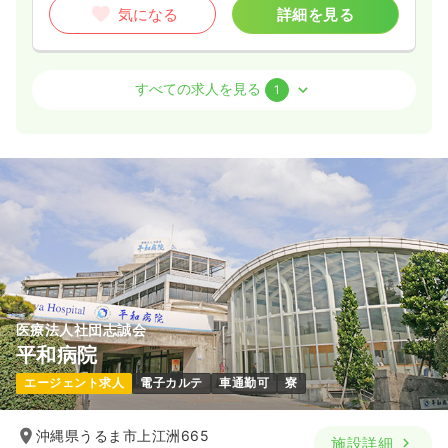
気になる
詳細を見る
外来
一般病院
准看護師
すべての求人を見る
1
日勤のみ（常勤）
給与
お問い合わせください
時間
8:30～17:30
（休憩60分）
気になる
詳細を見る
医療法人社団志誠会
平和病院
エージェント求人
電子カルテ
車通勤可
寮
沖縄県うるま市上江洲665
施設詳細