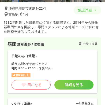
時間
8:30～17:30
沖縄県那覇市古島1-22-1
日祝休み
時給1,500円以上可
施設詳細
古島駅
1分
気になる
詳細を見る
1982年開業した那覇市に位置する病院です。2014年から呼吸
器専門外来を開設し、専門スタッフによる地域ニーズに合わせ
た医療を提供しております。
病棟
一般＋療養
准看護師 / 管理職
日勤のみ（常勤）
給与
お問い合わせください
時間
8:30～17:30
（休憩60分）
4週8休以上
気になる
詳細を見る
一時募集休止
2交代（常勤）