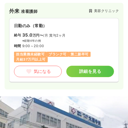
外来
美容クリニック
准看護師
日勤のみ（常勤）
35.0
給与
万円〜
/月
賞与2ヶ月
※経験4年の例
時間
9:00～20:00
担当業務未経験可
ブランク可
第二新卒可
月給37万円以上可
気になる
詳細を見る