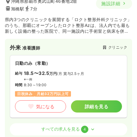
沖縄県那覇市奥武山町46番地2階
施設詳細
旭橋駅
7分
県内3つのクリニックを展開する「ロクト整形外科クリニック」
のうち、那覇にオープンしたロクト整形Azは、法人内でも最も
新しく設備の整った医院で、同一施設内に手術室と病床を併せ
持った有床診療所が併設されています。Azクリニックは有床診
療所部門として、ロクト整形グループと連携し、診断から手
外来
クリニック
准看護師
術、術後のリハビリを含めた全行程に渡って理想の治療を実
現。今後益々地域医療への貢献に期待がかかる施設です。
日勤のみ（常勤）
18.5〜32.5
給与
万円
/月
賞与2.5ヶ月
※一例
時間
8:30～19:00
日祝休み
月給32万円以上可
気になる
詳細を見る
オペ室(手術室)
クリニック
准看護師
すべての求人を見る
4