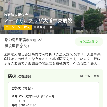
医療法人陽心会
メディカルプラザ大道中央病院
エージェント求人
車通勤可
寮
沖縄県那覇市大道123
施設詳細
安里駅
5分
医療法人陽心会は県内でも指折りの法人規模を誇り、大道中央
病院はその代表的な存在として地域医療を支えています。行政
からの要請で介護施設の開設にも積極的で、今後も益々法人規
模が拡大して行くことが予想されます。外来部門として独立し
たメディカルプラザ大道中央では、より地域に密着した外来看
病棟
一般＋療養
准看護師
護に携わりたい方へオススメの環境です！
2交代（常勤）
25.3
給与
万円〜
/月
賞与2ヶ月
※一例
時間
8:30～17:30