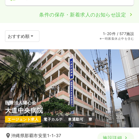
条件の保存・新着求人のお知らせ設定
1-20件 / 577施設
※一時募集休止中を含む
医療法人陽心会
大道中央病院
エージェント求人
電子カルテ
車通勤可
寮
沖縄県那覇市安里1-1-37
施設詳細