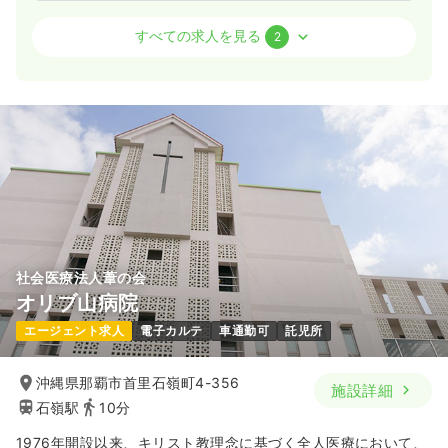
介護・福祉系
デイケア・デイサービス
准看護師
すべての求人を見る
2
一時募集休止
日勤のみ（常勤）
給与
お問い合わせください
時間
8:30～17:30
月給20万円以上可
気になる
詳細を見る
社会医療法人葦の会
一時募集休止
日勤のみ（パート）
オリブ山病院
給与
お問い合わせください
エージェント求人
電子カルテ
車通勤可
託児所
時間
8:30～17:30
気になる
詳細を見る
沖縄県那覇市首里石嶺町4-356
施設詳細
石嶺駅
10分
1976年開設以来、キリスト教理念に基づく全人医療において、