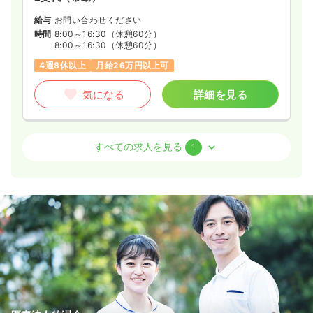
給与
お問い合わせください
時間
8:00～16:30
（休憩60分）
8:00～16:30
（休憩60分）
4週8休以上
月給26万円以上可
気になる
詳細を見る
その他
一般＋療養
准看護師
すべての求人を見る
1
一時募集休止
2交代（常勤）
18.0〜18.4
給与
万円
/月
賞与3.9ヶ月
※一例
時間
7:30～16:30
（休憩60分）
担当業務未経験可
ブランク可
第二新卒可
月給18万円以上可
気になる
詳細を見る