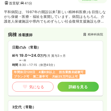
首里駅
41分
平和病院は、1987年の開設以来｢新しい精神科医療｣を目指しな
がら保健・医療・福祉を展開しています。病院はもちろん、介
護老人保健施設や県内でもめずらしい社会復帰支援施設も併設
され、今後益々の地域の精神科医療への貢献が期待されます。
病棟
精神科病院
准看護師
日勤のみ（常勤）
19.0〜24.0
給与
万円
/月
賞与3ヶ月
※一例
時間
8:30～17:15
（休憩45分）
年間休日120日
4週8休以上
担当業務未経験可
ブランク可
第二新卒可
月給25万円以上可
気になる
詳細を見る
3交代（常勤）