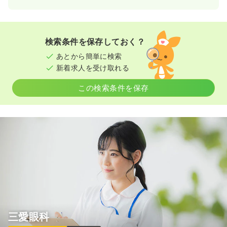
日勤のみ（常勤）
給与
お問い合わせください
時間
8:00～17:00
（休憩60分）
検索条件を保存しておく？
土日祝休み
月給32万円以上可
あとから簡単に検索
新着求人を受け取れる
気になる
詳細を見る
この検索条件を保存
日勤のみ（パート）
給与
お問い合わせください
時間
8:00～17:00
（休憩60分）
土日祝休み
時給1,600円以上可
気になる
詳細を見る
病棟
クリニック
准看護師
三愛眼科