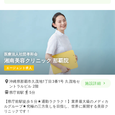
医療法人社団孝和会
湘南美容クリニック 那覇院
エージェント求人
沖縄県那覇市久茂地1丁目3番1号 久茂地セ
施設詳細
ントラルビル 2階
県庁前駅
5分
【県庁前駅徒歩５分★通勤ラクラク！】業界最大級のメディカ
ルグループ★究極の三方良しを目指し、世界に展開する美容ク
リニックです！