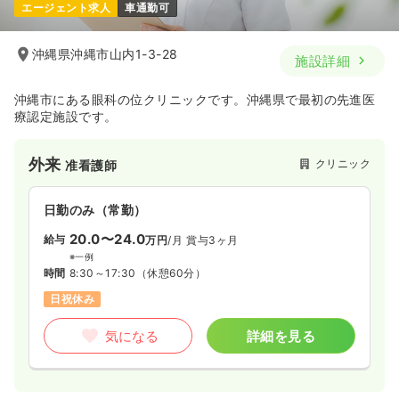
エージェント求人
車通勤可
一時募集休止
2交代（常勤）
22.8〜31.3
給与
万円
/月
賞与2回
沖縄県沖縄市山内1-3-28
施設詳細
※一例
時間
8:00～17:00
沖縄市にある眼科の位クリニックです。沖縄県で最初の先進医
4週8休以上
月給33万円以上可
療認定施設です。
気になる
詳細を見る
外来
クリニック
准看護師
日勤のみ（常勤）
一時募集休止
日勤のみ（パート）
20.0〜24.0
給与
万円
/月
賞与3ヶ月
1,280〜1,480
給与
時給
円
※一例
時間
8:00～17:00
時間
8:30～17:30
（休憩60分）
時給1,600円以上可
日祝休み
気になる
詳細を見る
気になる
詳細を見る