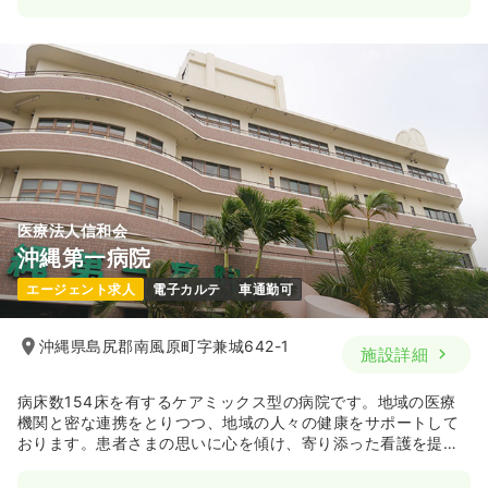
医療法人信和会
沖縄第一病院
エージェント求人
電子カルテ
車通勤可
沖縄県島尻郡南風原町字兼城642-1
施設詳細
病床数154床を有するケアミックス型の病院です。地域の医療
機関と密な連携をとりつつ、地域の人々の健康をサポートして
おります。患者さまの思いに心を傾け、寄り添った看護を提供
できるよう心掛けています。