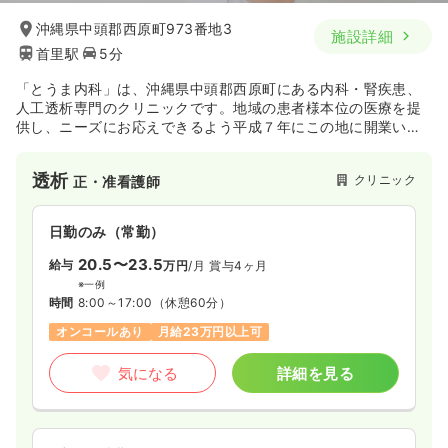
沖縄県中頭郡西原町973番地3
施設詳細
首里駅
5分
「とうま内科」は、沖縄県中頭郡西原町にある内科・腎疾患、
人工透析専門のクリニックです。地域の患者様本位の医療を提
供し、ニーズにお応えできるよう平成７年にこの地に開業いた
しました。2018年には建物を新しくしておりますため、内装も
整っており、働くスタッフも患者様も快適に過ごしていただけ
透析
クリニック
正・准看護師
る空間を提供しております。シャント手術を行っているため、
入院施設もあります。
日勤のみ（常勤）
20.5〜23.5
給与
万円
/月
賞与4ヶ月
※一例
時間
8:00～17:00
（休憩60分）
オンコールあり
月給23万円以上可
気になる
詳細を見る