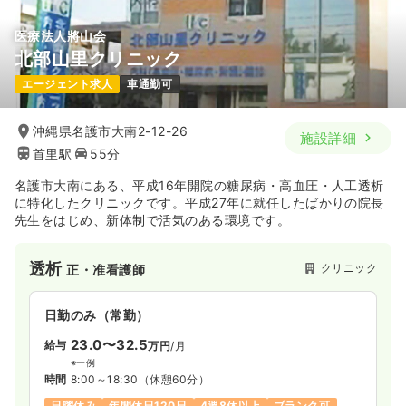
医療法人將山会
北部山里クリニック
エージェント求人
車通勤可
沖縄県名護市大南2-12-26
施設詳細
首里駅
55分
名護市大南にある、平成16年開院の糖尿病・高血圧・人工透析
に特化したクリニックです。平成27年に就任したばかりの院長
先生をはじめ、新体制で活気のある環境です。
透析
クリニック
正・准看護師
日勤のみ（常勤）
23.0〜32.5
給与
万円
/月
※一例
時間
8:00～18:30
（休憩60分）
日曜休み
年間休日120日
4週8休以上
ブランク可