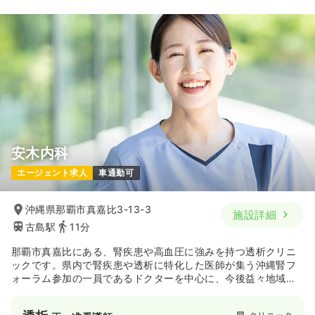
安木内科
エージェント求人
車通勤可
沖縄県那覇市真嘉比3-13-3
施設詳細
古島駅
11分
那覇市真嘉比にある、腎疾患や高血圧に強みを持つ透析クリニ
ックです。県内で腎疾患や透析に特化した医師が集う沖縄腎フ
ォーラム参加の一員であるドクターを中心に、今後益々地域医
療への貢献に期待がかかるクリニックです。