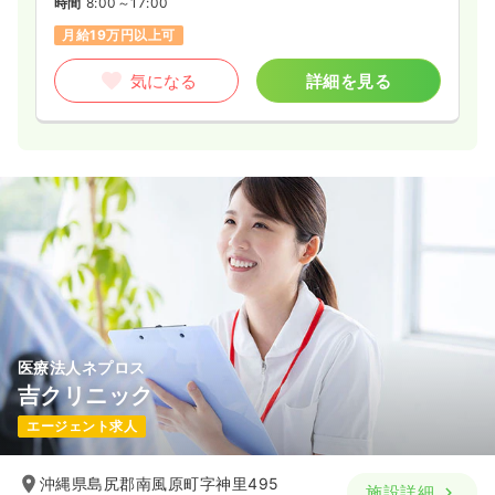
時間
8:00～17:00
月給19万円以上可
気になる
詳細を見る
医療法人ネプロス
吉クリニック
エージェント求人
沖縄県島尻郡南風原町字神里495
施設詳細