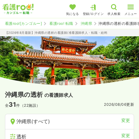
気になる
登録/ログイン
求人検索
メニュー
看護roo![カンゴルー]
看護roo! 転職
沖縄県
沖縄県の透析の看護師
【2026年8月最新】沖縄県の透析の看護師/准看護師求人・転職・給料
沖縄県の透析
の看護師求人
31
2026/08/06
更新
全
件（22施設）
変更
沖縄県(すべて)
変更
透析