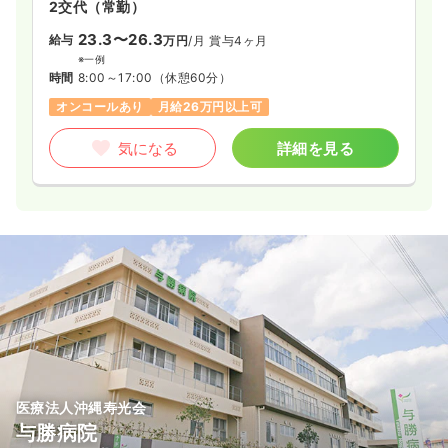
2交代（常勤）
23.3〜26.3
給与
万円
/月
賞与4ヶ月
※一例
時間
8:00～17:00
（休憩60分）
オンコールあり
月給26万円以上可
気になる
詳細を見る
医療法人沖縄寿光会
与勝病院