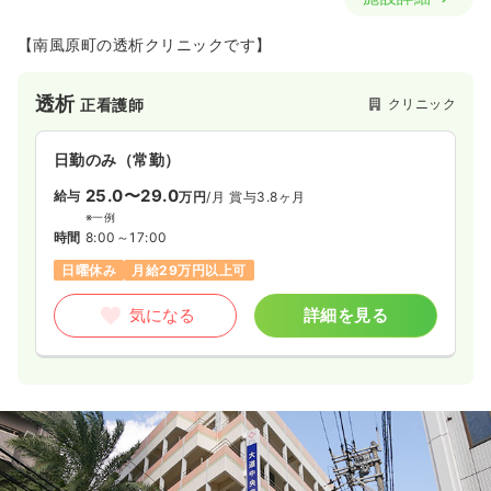
【南風原町の透析クリニックです】
透析
クリニック
正看護師
日勤のみ（常勤）
25.0〜29.0
給与
万円
/月
賞与3.8ヶ月
※一例
時間
8:00～17:00
日曜休み
月給29万円以上可
気になる
詳細を見る