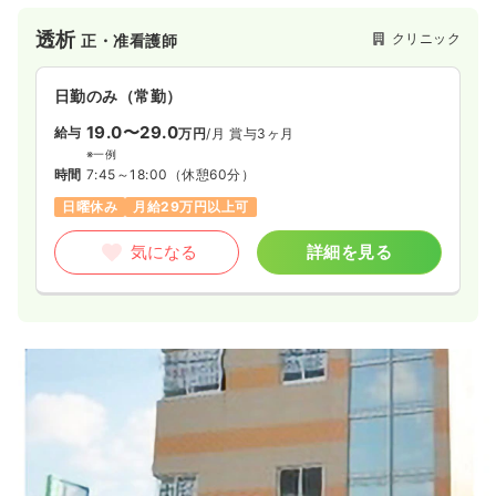
透析
クリニック
正・准看護師
日勤のみ（常勤）
19.0〜29.0
給与
万円
/月
賞与3ヶ月
※一例
時間
7:45～18:00
（休憩60分）
日曜休み
月給29万円以上可
気になる
詳細を見る