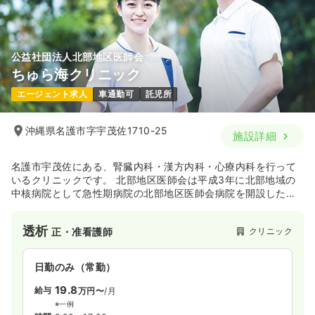
公益社団法人北部地区医師会
ちゅら海クリニック
エージェント求人
車通勤可
託児所
沖縄県名護市字宇茂佐1710-25
施設詳細
名護市宇茂佐にある、腎臓内科・漢方内科・心療内科を行って
いるクリニックです。 北部地区医師会は平成3年に北部地域の
中核病院として急性期病院の北部地区医師会病院を開設した法
人です。
透析
クリニック
正・准看護師
日勤のみ（常勤）
19.8
給与
万円〜
/月
※一例