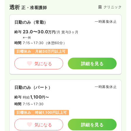
る方の旅行透析にも対応しています。
透析
クリニック
正・准看護師
一時募集休止
日勤のみ（常勤）
23.0〜30.0
給与
万円
/月
賞与3ヶ月
※一例
時間
7:15～17:30
（休憩60分）
日曜休み
月給30万円以上可
気になる
詳細を見る
一時募集休止
日勤のみ（パート）
1,100
給与
時給
円〜
時間
7:15～17:30
日曜休み
時給1,100円以上可
気になる
詳細を見る