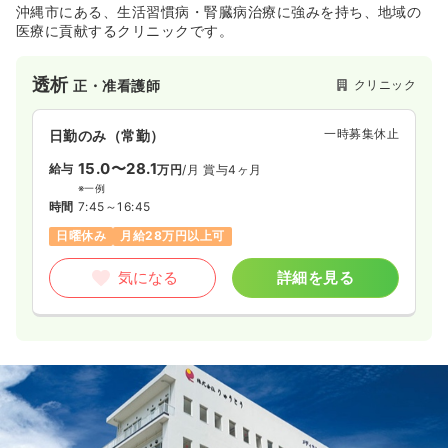
沖縄市にある、生活習慣病・腎臓病治療に強みを持ち、地域の
医療に貢献するクリニックです。
透析
クリニック
正・准看護師
一時募集休止
日勤のみ（常勤）
15.0〜28.1
給与
万円
/月
賞与4ヶ月
※一例
時間
7:45～16:45
日曜休み
月給28万円以上可
気になる
詳細を見る