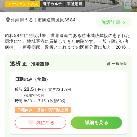
エージェント求人
電子カルテ
車通勤可
沖縄県うるま市勝連南風原3584
施設詳細
昭和58年に開設以来、世界遺産である勝連城跡隣接の恵まれた
環境にて、地域医療に貢献してきた病院です。一般（障がい者
病棟）・療養病床、透析とこれまでの医療分野に加え、2016年
12月の新病院への建替に伴い緩和ケア病床も新設されました。
海の見える抜群の環境で、やりがいを持って長く勤務したい方
透析
一般病院
正・准看護師
にはピッタリの病院です！
日勤のみ（常勤）
22.5
給与
万円
/月
賞与73.1万円
※経験5年の例
時間
8:30～17:15
（休憩60分）
日曜休み
月給27万円以上可
気になる
詳細を見る