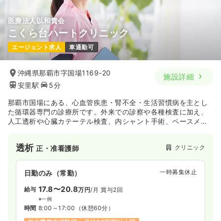
医療法人以和貴会
こくら台ハートクリニック
エージェント求人
車通勤可
沖縄県那覇市字国場1169-20
施設詳細
安里駅
5分
那覇市国場にある、心血管疾患・腎不全・生活習慣病を主とし
た循環器専門の診療所です。外来での診察や各種検査に加え、
人工透析や心臓カテーテル検査、内シャント手術、ペースメー
カー移植術等幅広く実施している19床の診療所です。
透析
クリニック
正・准看護師
一時募集休止
日勤のみ（常勤）
17.8〜20.8
給与
万円
/月
賞与2回
※一例
時間
8:00～17:00
（休憩60分）