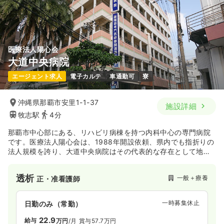
医療法人陽心会
大道中央病院
エージェント求人
電子カルテ
車通勤可
寮
沖縄県那覇市安里1-1-37
施設詳細
牧志駅
4分
那覇市中心部にある、リハビリ病棟を持つ内科中心の専門病院
です。医療法人陽心会は、1988年開設依頼、県内でも指折りの
法人規模を誇り、大道中央病院はその代表的な存在として地域
医療を支えています。住み慣れた街で介護を・必要なときに必
要な医療を、という「自宅の病床化」をモットーに介護施設の
透析
一般＋療養
正・准看護師
開設にも積極的で、今後も益々法人規模が拡大して行くことが
予想されます。「地域のために」という病院の理念に向け、新
しい看護体制の下、やりがいを持って一緒に体制作りに携わり
一時募集休止
日勤のみ（常勤）
たい方へオススメの環境です！
22.9
給与
万円
/月
賞与57.7万円