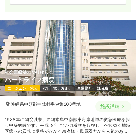
社会医療法人かりゆし会
ハートライフ病院
エージェント求人
7:1
電子カルテ
車通勤可
託児所
沖縄県中頭郡中城村字伊集208番地
施設詳細
1988年に開院以来、沖縄本島中南部東海岸地域の救急医療を担
う中核病院です。平成19年には7:1看護を取得し、今後益々地域
医療への貢献に期待がかかる患者様・職員双方から人気のある