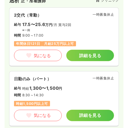
透析
クリニック
正・准看護師
一時募集休止
2交代（常勤）
17.5〜25.6
給与
万円
/月
賞与2回
※一例
時間
9:00～17:00
年間休日121日
月給25万円以上可
気になる
詳細を見る
一時募集休止
日勤のみ（パート）
1,300〜1,500
給与
時給
円
時間
8:30～14:30
時給1,500円以上可
気になる
詳細を見る