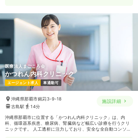
医療法人まごころ会
かつれん内科クリニック
エージェント求人
車通勤可
沖縄県那覇市銘苅3-9-18
施設詳細
古島駅
14分
沖縄県那覇市に位置する「かつれん内科クリニック」は、内
科、循環器系疾患、糖尿病、腎臓病など幅広い診療を行うクリ
ニックです。 人工透析に注力しており、安全な全自動コンソー
ル透析を提供し、無料送迎サービスも利用可能で、沖縄を訪れ