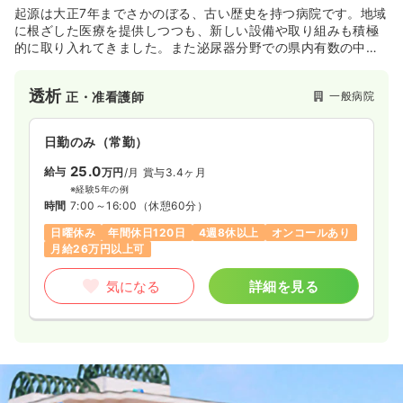
起源は大正7年までさかのぼる、古い歴史を持つ病院です。地域
に根ざした医療を提供しつつも、新しい設備や取り組みも積極
的に取り入れてきました。また泌尿器分野での県内有数の中核
病院です。近年ではHCUの立ち上げにも着手したりと、益々の
地域医療への貢献を進めております。
透析
一般病院
正・准看護師
日勤のみ（常勤）
25.0
給与
万円
/月
賞与3.4ヶ月
※経験5年の例
時間
7:00～16:00
（休憩60分）
日曜休み
年間休日120日
4週8休以上
オンコールあり
月給26万円以上可
気になる
詳細を見る