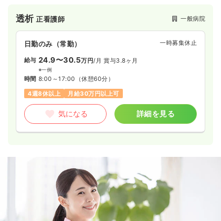
病院です。
透析
一般病院
正看護師
一時募集休止
日勤のみ（常勤）
24.9〜30.5
給与
万円
/月
賞与3.8ヶ月
※一例
時間
8:00～17:00
（休憩60分）
4週8休以上
月給30万円以上可
気になる
詳細を見る