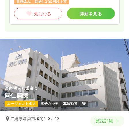
日祝休み
時給1,300円以上可
気になる
詳細を見る
医療法人八重瀬会
同仁病院
エージェント求人
電子カルテ
車通勤可
寮
沖縄県浦添市城間1-37-12
施設詳細