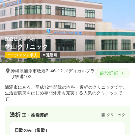
医療法人清心会
徳山クリニック
エージェント求人
車通勤可
沖縄県浦添市牧港2-46-12 メディカルプラ
施設詳細
ザ牧港102
浦添市にある、平成12年開院の内科・透析のクリニックです。
生活習慣病をはじめ専門外来も充実する人気のクリニックで
す。
透析
クリニック
正・准看護師
日勤のみ（常勤）