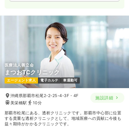
医療法人善立会
まつおTCクリニック
エージェント求人
電子カルテ
車通勤可
沖縄県那覇市松尾2-2-25-4-3F・4F
施設詳細
美栄橋駅
10分
那覇市松尾にある、透析クリニックです。那覇市中心部に位置
する貴重な透析クリニックとして、地域医療への貢献に今後も
益々期待がかかるクリニックです。