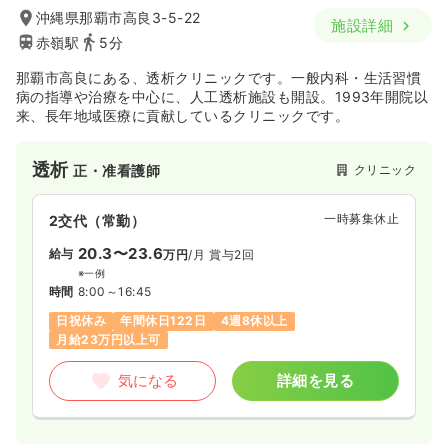
沖縄県那覇市高良3-5-22
施設詳細
赤嶺駅
5分
那覇市高良にある、透析クリニックです。一般内科・生活習慣
病の指導や治療を中心に、人工透析施設も開設。1993年開院以
来、長年地域医療に貢献しているクリニックです。
透析
クリニック
正・准看護師
一時募集休止
2交代（常勤）
20.3〜23.6
給与
万円
/月
賞与2回
※一例
時間
8:00～16:45
日祝休み
年間休日122日
4週8休以上
月給23万円以上可
気になる
詳細を見る