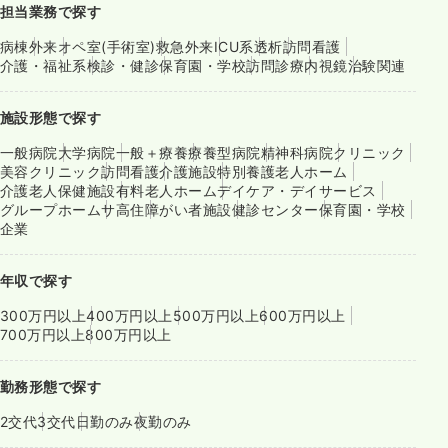
担当業務で探す
病棟
外来
オペ室(手術室)
救急外来
ICU系
透析
訪問看護
介護・福祉系
検診・健診
保育園・学校
訪問診療
内視鏡
治験関連
施設形態で探す
一般病院
大学病院
一般＋療養
療養型病院
精神科病院
クリニック
美容クリニック
訪問看護
介護施設
特別養護老人ホーム
介護老人保健施設
有料老人ホーム
デイケア・デイサービス
グループホーム
サ高住
障がい者施設
健診センター
保育園・学校
企業
年収で探す
300万円以上
400万円以上
500万円以上
600万円以上
700万円以上
800万円以上
勤務形態で探す
2交代
3交代
日勤のみ
夜勤のみ