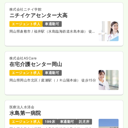
株式会社ニチイ学館
ニチイケアセンター大高
エージェント求人
車通勤可
岡山県倉敷市
/ 福井駅（水島臨海鉄道水島本線） 徒歩
10分
株式会社ASCare
在宅介護センター岡山
エージェント求人
車通勤可
岡山県岡山市北区
/ 庭瀬駅（ＪＲ山陽本線） 徒歩15分
医療法人水清会
水島第一病院
エージェント求人
199床
車通勤可
託児所