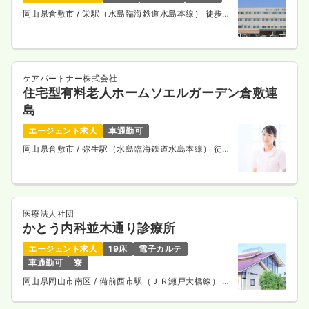
岡山県倉敷市
/ 栄駅（水島臨海鉄道水島本線） 徒歩
13分
ケアパートナー株式会社
住宅型有料老人ホームソエルガーデン倉敷連
島
エージェント求人
車通勤可
岡山県倉敷市
/ 弥生駅（水島臨海鉄道水島本線） 徒歩
14分
医療法人社団
かとう内科並木通り診療所
エージェント求人
19床
電子カルテ
車通勤可
寮
岡山県岡山市南区
/ 備前西市駅（ＪＲ瀬戸大橋線） 車
10分