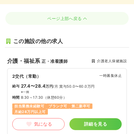
ページ上部へ戻る
この施設の他の求人
介護・福祉系
介護老人保健施設
正・准看護師
一時募集休止
2交代（常勤）
27.4〜28.4
給与
万円
/月
賞与50.0〜60.0万円
※一例
時間
8:30～17:30
（休憩60分）
担当業務未経験可
ブランク可
第二新卒可
月給28万円以上可
気になる
詳細を見る