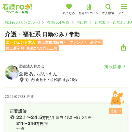
気になる
登録/ログイン
求人検索
メニュー
看護roo![カンゴルー]
看護roo! 転職
岡山県
倉敷市
倉敷あいあ
介護・福祉系
日勤のみ / 常勤
エージェント求人
担当業務未経験可
ブランク可
新卒可
第二新卒可
月給24万円以上可
医療法人和楽会
施設情報
倉敷あいあいえん
岡山県倉敷市 / 植松駅 徒歩25分
2026/07/28 更新
正看護師
募集中
22.1〜24.5
賞与 46.0〜52.0万円
万円
/月
311〜346
万円
/年
※一例