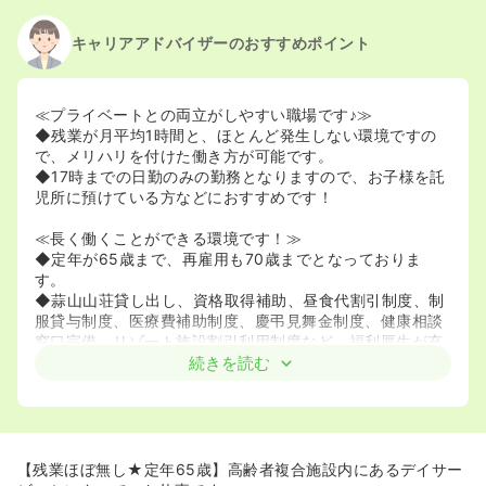
2022/04/18
正・准看護師の募集を休止
2022/03/01
正・准看護師を募集中
キャリアアドバイザーのおすすめポイント
≪プライベートとの両立がしやすい職場です♪≫
◆残業が月平均1時間と、ほとんど発生しない環境ですの
で、メリハリを付けた働き方が可能です。
◆17時までの日勤のみの勤務となりますので、お子様を託
児所に預けている方などにおすすめです！
≪長く働くことができる環境です！≫
◆定年が65歳まで、再雇用も70歳までとなっておりま
す。
◆蒜山山荘貸し出し、資格取得補助、昼食代割引制度、制
服貸与制度、医療費補助制度、慶弔見舞金制度、健康相談
窓口完備、リゾート施設割引利用制度など、福利厚生が充
実しております。
続きを読む
【残業ほぼ無し★定年65歳】高齢者複合施設内にあるデイサー