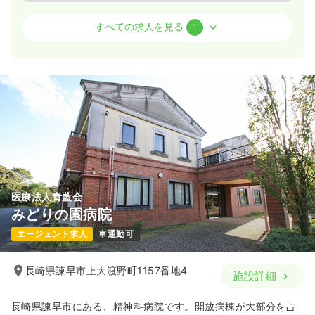
介護・福祉系
精神科病院
正・准看護師
すべての求人を見る
1
日勤のみ（常勤）
23.5〜25.2
給与
万円
/月
賞与1ヶ月
※一例
時間
7:45～16:15
（休憩60分）
気になる
詳細を見る
医療法人青藍会
みどりの園病院
エージェント求人
車通勤可
長崎県諫早市上大渡野町1157番地4
施設詳細
長崎県諫早市にある、精神科病院です。開放病棟が大部分を占