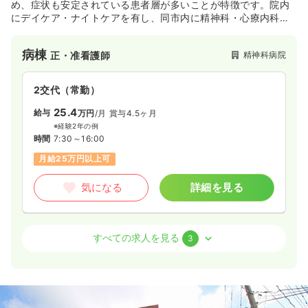
め、症状も安定されている患者層が多いことが特徴です。院内
にデイケア・ナイトケアを有し、同市内に精神科・心療内科の
クリニックも運営するなど、地域の精神看護に貢献し続けてい
る病院です。
病棟
精神科病院
正・准看護師
2交代（常勤）
25.4
給与
万円
/月
賞与4.5ヶ月
※経験2年の例
時間
7:30～16:00
月給25万円以上可
気になる
詳細を見る
病棟
精神科病院
正看護師 / 管理職
すべての求人を見る
3
一時募集休止
日勤のみ（常勤）
600
給与
万円〜
/年
※一例