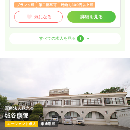
ブランク可
第二新卒可
時給1,300円以上可
気になる
詳細を見る
その他
精神科病院
正・准看護師
すべての求人を見る
1
日勤のみ（常勤）
給与
お問い合わせください
時間
8:30～17:30
気になる
詳細を見る
医療法人緑光会
城谷病院
エージェント求人
車通勤可