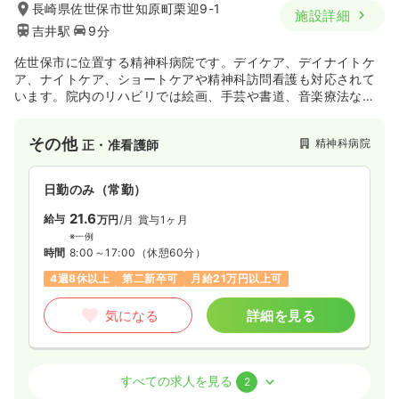
23.2
給与
万円
/月
賞与2回
長崎県佐世保市世知原町栗迎9-1
施設詳細
※経験5年の例
吉井駅
9分
時間
8:45～17:00
（休憩60分）
日祝休み
年間休日124日
月給23万円以上可
佐世保市に位置する精神科病院です。デイケア、デイナイトケ
ア、ナイトケア、ショートケアや精神科訪問看護も対応されて
います。院内のリハビリでは絵画、手芸や書道、音楽療法など
気になる
詳細を見る
様々な取り組みをされています。
その他
精神科病院
正・准看護師
日勤のみ（常勤）
21.6
給与
万円
/月
賞与1ヶ月
※一例
時間
8:00～17:00
（休憩60分）
4週8休以上
第二新卒可
月給21万円以上可
気になる
詳細を見る
病棟
精神科病院
正看護師
すべての求人を見る
2