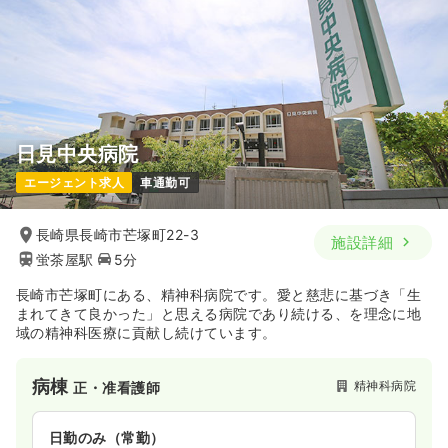
日見中央病院
エージェント求人
車通勤可
長崎県長崎市芒塚町22-3
施設詳細
蛍茶屋駅
5分
長崎市芒塚町にある、精神科病院です。愛と慈悲に基づき「生
まれてきて良かった」と思える病院であり続ける、を理念に地
域の精神科医療に貢献し続けています。
病棟
精神科病院
正・准看護師
日勤のみ（常勤）