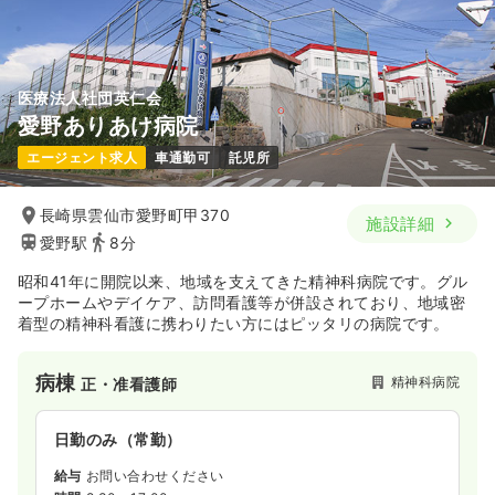
気になる
詳細を見る
医療法人社団英仁会
愛野ありあけ病院
エージェント求人
車通勤可
託児所
長崎県雲仙市愛野町甲370
施設詳細
愛野駅
8分
昭和41年に開院以来、地域を支えてきた精神科病院です。グル
ープホームやデイケア、訪問看護等が併設されており、地域密
着型の精神科看護に携わりたい方にはピッタリの病院です。
病棟
精神科病院
正・准看護師
日勤のみ（常勤）
給与
お問い合わせください