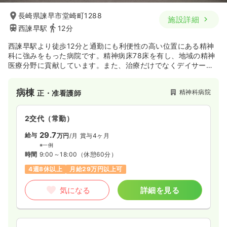
長崎県諫早市堂崎町1288
施設詳細
西諫早駅
12分
西諫早駅より徒歩12分と通勤にも利便性の高い位置にある精神
科に強みをもった病院です。精神病床78床を有し、地域の精神
医療分野に貢献しています。また、治療だけでなくデイサービ
スや有料老人ホームも運営し、社会復帰や在宅復帰支援にも積
極的に取り組んでいる病院です。
病棟
精神科病院
正・准看護師
2交代（常勤）
29.7
給与
万円
/月
賞与4ヶ月
※一例
時間
9:00～18:00
（休憩60分）
4週8休以上
月給29万円以上可
気になる
詳細を見る