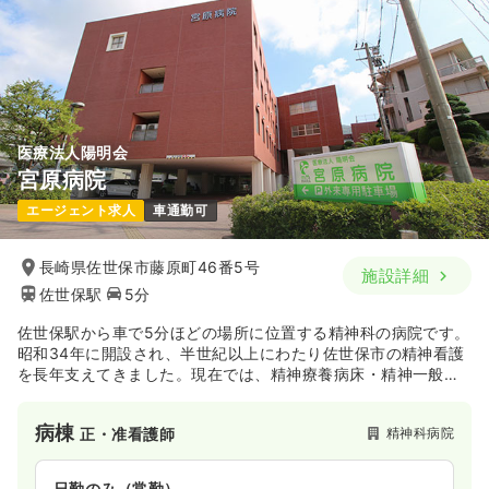
時間
8:30～17:00
（休憩60分）
土日祝休み
年収600万円以上可
気になる
詳細を見る
医療法人陽明会
介護・福祉系
精神科病院
正・准看護師
宮原病院
エージェント求人
車通勤可
一時募集休止
日勤のみ（常勤）
給与
お問い合わせください
長崎県佐世保市藤原町46番5号
施設詳細
時間
8:30～17:30
（休憩60分）
佐世保駅
5分
4週8休以上
佐世保駅から車で5分ほどの場所に位置する精神科の病院です。
昭和34年に開設され、半世紀以上にわたり佐世保市の精神看護
気になる
詳細を見る
を長年支えてきました。現在では、精神療養病床・精神一般病
床あわせて180床を有し、地域に密着した精神医療を提供して
います。
病棟
精神科病院
正・准看護師
一時募集休止
日勤のみ（パート）
給与
お問い合わせください
日勤のみ（常勤）