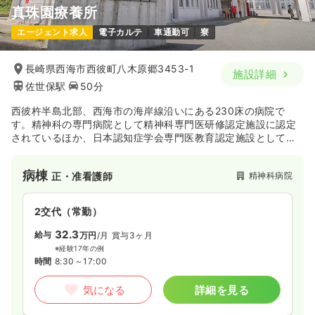
真珠園療養所
エージェント求人
電子カルテ
車通勤可
寮
長崎県西海市西彼町八木原郷3453-1
施設詳細
佐世保駅
50分
西彼杵半島北部、西海市の海岸線沿いにある230床の病院で
す。精神科の専門病院として精神科専門医研修認定施設に認定
されているほか、日本認知症学会専門医教育認定施設としての
役割も担っています。
同じ法人内では、日中活動支援事業やグループホーム、訪問看
病棟
精神科病院
正・准看護師
護ステーションなども運営しており診療のみならず社会復帰、
在宅復帰後のサポートも積極的に行っています。
2交代（常勤）
32.3
給与
万円
/月
賞与3ヶ月
※経験17年の例
時間
8:30～17:00
気になる
詳細を見る