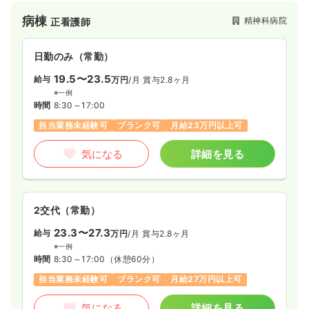
病院の他、老健、デイケア、グループホームを有しており、病
病棟
精神科病院
正看護師
院での診療から退院後の生活まで幅広く対応できる体制が整え
られています。
日勤のみ（常勤）
19.5〜23.5
給与
万円
/月
賞与2.8ヶ月
※一例
時間
8:30～17:00
担当業務未経験可
ブランク可
月給23万円以上可
気になる
詳細を見る
2交代（常勤）
23.3〜27.3
給与
万円
/月
賞与2.8ヶ月
※一例
時間
8:30～17:00
（休憩60分）
担当業務未経験可
ブランク可
月給27万円以上可
気になる
詳細を見る