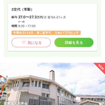
2交代（常勤）
27.0〜27.3
給与
万円
/月
賞与4.47ヶ月
※一例
時間
8:30～17:00
年間休日124日
第二新卒可
月給27万円以上可
気になる
詳細を見る
NEW
医療法人栄寿会