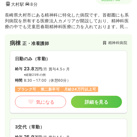
大村駅
8分
長崎県大村市にある精神科に特化した病院です。首都圏にも系
列病院を所有する医療法人カメリアが開設しており、精神科医
療の中でも児童思春期精神科医療に力を入れております。民間
病院で唯一、全国児童青年精神科医療施設協議会にも加盟して
います。「児童思春期」「急性期」「地域」といったキーワー
病棟
精神科病院
正・准看護師
ドを柱に、新たな精神科医療の構築をめざしている病院です。
日勤のみ（常勤）
23.8
給与
万円
/月
賞与4.5ヶ月
※経験25年の例
時間
8:30～17:00
（休憩60分）
ブランク可
第二新卒可
月給24万円以上可
気になる
詳細を見る
3交代（常勤）
25.9
給与