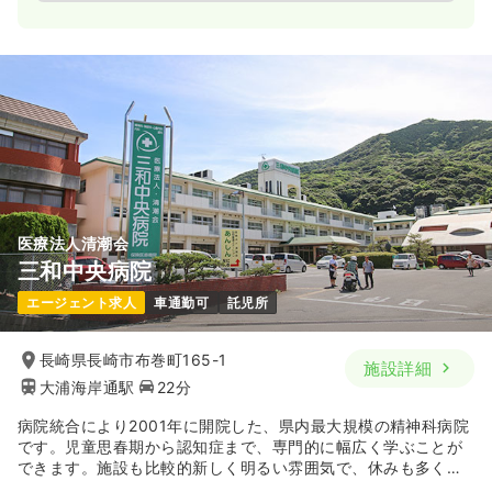
医療法人清潮会
三和中央病院
エージェント求人
車通勤可
託児所
長崎県長崎市布巻町165-1
施設詳細
大浦海岸通駅
22分
病院統合により2001年に開院した、県内最大規模の精神科病院
です。児童思春期から認知症まで、専門的に幅広く学ぶことが
できます。施設も比較的新しく明るい雰囲気で、休みも多く院
内保育も完備しており、残業もほとんど無いので働きやすさに