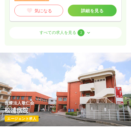
気になる
詳細を見る
外来
精神科病院
正看護師
すべての求人を見る
2
一時募集休止
日勤のみ（常勤）
23.2〜24.3
給与
万円
/月
賞与4.2ヶ月
※経験5年の例
時間
8:45～17:00
（休憩60分）
土日祝休み
年間休日124日
月給24万円以上可
気になる
詳細を見る
医療法人敬仁会
訪問看護
精神科病院
正看護師
松浦病院
エージェント求人
一時募集休止
日勤のみ（常勤）