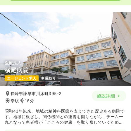
医療法人
横尾病院
エージェント求人
車通勤可
長崎県諫早市川床町395-2
施設詳細
幸駅
16分
昭和43年以来、地域の精神科医療を支えてきた歴史ある病院で
す。地域に根ざし、関係機関との連携を図りながら、チーム一
丸となって患者様が「こころの健康」を取り戻していくための
サポートを実践しています。