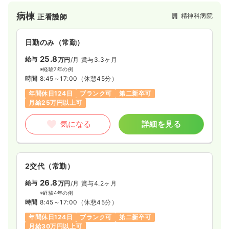
は定評があります。精神科分野を広く学びつつ、プライベート
病棟
精神科病院
正看護師
と充実したい方にはぴったりの病院です。
日勤のみ（常勤）
25.8
給与
万円
/月
賞与3.3ヶ月
※経験7年の例
時間
8:45～17:00
（休憩45分）
年間休日124日
ブランク可
第二新卒可
月給25万円以上可
気になる
詳細を見る
2交代（常勤）
26.8
給与
万円
/月
賞与4.2ヶ月
※経験4年の例
時間
8:45～17:00
（休憩45分）
年間休日124日
ブランク可
第二新卒可
月給30万円以上可