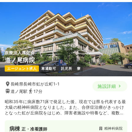
23.6
給与
万円
/月
賞与4ヶ月
※一例
時間
8:40～17:40
（休憩60分）
4週8休以上
月給23万円以上可
気になる
詳細を見る
医療法人厚生会
道ノ尾病院
エージェント求人
車通勤可
託児所
寮
長崎県長崎市虹が丘町1-1
施設詳細
道ノ尾駅
17分
昭和35年に病床数71床で発足した後、現在では県を代表する最
大級の精神科病院となりました。また、合併症治療がきっかけ
となった虹が丘病院をはじめ、障害者施設や特養など、複数拠
点を運営する法人としても地域医療を支えています。
病棟
精神科病院
正・准看護師