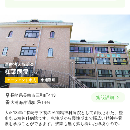
一時募集休止
日勤のみ（常勤）
給与
お問い合わせください
時間
8:30～17:30
土日祝休み
第二新卒可
気になる
詳細を見る
医療法人協治会
一時募集休止
日勤のみ（パート）
杠葉病院
給与
お問い合わせください
エージェント求人
車通勤可
時間
8:30～17:30
土日祝休み
第二新卒可
長崎県長崎市三和町413
施設詳細
大浦海岸通駅
14分
気になる
詳細を見る
大正13年に長崎県下初の民間精神科病院として創設された、歴
史ある精神科病院です。急性期から慢性期まで幅広い精神科看
護を学ぶことができます。残業も無く落ち着いた環境なので、
長く勤務したいという方にピッタリの病院です。