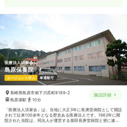
一時募集休止
日勤のみ（常勤）
給与
お問い合わせください
時間
8:00～17:00
4週8休以上
第二新卒可
気になる
詳細を見る
医療法人済家会
一時募集休止
2交代（常勤）
島原保養院
給与
お問い合わせください
エージェント求人
車通勤可
時間
8:00～17:00
4週8休以上
第二新卒可
長崎県島原市南下川尻町8189-2
施設詳細
島原港駅
10分
気になる
詳細を見る
「医療法人済家会」は、当地に大正3年に長庚堂病院として開設
されて以来100余年となる歴史ある医療法人です。1962年に開
院された当院は、同法人が運営する柴田長庚堂病院と密に連携
しながら島原地域の医療介護分野に貢献しています。法人では