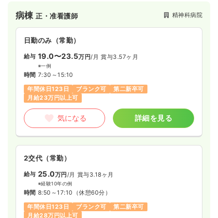
病棟
精神科病院
正・准看護師
日勤のみ（常勤）
19.0〜23.5
給与
万円
/月
賞与3.57ヶ月
※一例
時間
7:30～15:10
年間休日123日
ブランク可
第二新卒可
月給23万円以上可
気になる
詳細を見る
2交代（常勤）
25.0
給与
万円
/月
賞与3.18ヶ月
※経験10年の例
時間
8:50～17:10
（休憩60分）
年間休日123日
ブランク可
第二新卒可
月給28万円以上可