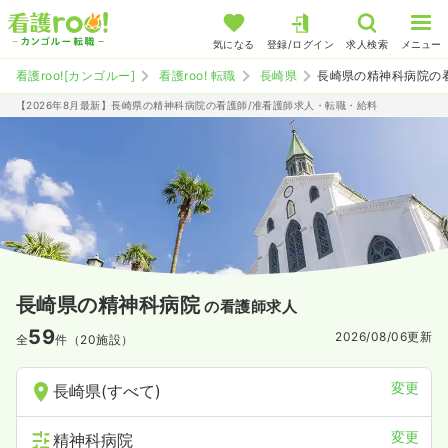
気になる
登録/ログイン
求人検索
メニュー
看護roo![カンゴルー]
看護roo! 転職
長崎県
長崎県の精神科病院の
【2026年8月最新】長崎県の精神科病院の看護師/准看護師求人・転職・給料
長崎県の精神科病院
の看護師求人
59
2026/08/06
更新
全
件（20施設）
変更
長崎県(すべて)
変更
精神科病院