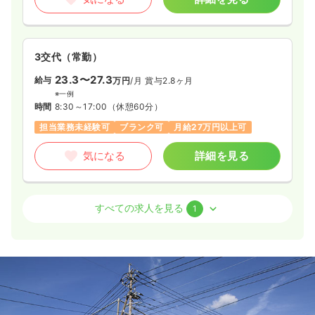
3交代（常勤）
23.3〜27.3
給与
万円
/月
賞与2.8ヶ月
※一例
時間
8:30～17:00
（休憩60分）
担当業務未経験可
ブランク可
月給27万円以上可
気になる
詳細を見る
介護・福祉系
精神科病院
正看護師
すべての求人を見る
1
一時募集休止
日勤のみ（常勤）
20.0〜24.0
給与
万円
/月
賞与2.8ヶ月
※一例
時間
8:30～17:00
土日祝休み
月給24万円以上可