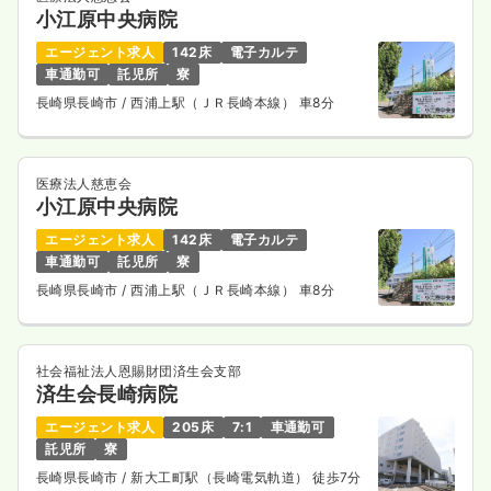
小江原中央病院
エージェント求人
142床
電子カルテ
車通勤可
託児所
寮
長崎県長崎市
/ 西浦上駅（ＪＲ長崎本線） 車8分
医療法人慈恵会
小江原中央病院
エージェント求人
142床
電子カルテ
車通勤可
託児所
寮
長崎県長崎市
/ 西浦上駅（ＪＲ長崎本線） 車8分
社会福祉法人恩賜財団済生会支部
済生会長崎病院
エージェント求人
205床
7:1
車通勤可
託児所
寮
長崎県長崎市
/ 新大工町駅（長崎電気軌道） 徒歩7分