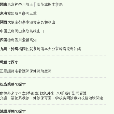
関東
東京
神奈川
埼玉
千葉
茨城
栃木
群馬
東海
愛知
岐阜
静岡
三重
関西
大阪
京都
兵庫
滋賀
奈良
和歌山
中国
広島
岡山
鳥取
島根
山口
四国
徳島
香川
愛媛
高知
九州・沖縄
福岡
佐賀
長崎
熊本
大分
宮崎
鹿児島
沖縄
職種で探す
正看護師
准看護師
保健師
助産師
担当業務で探す
病棟
外来
オペ室(手術室)
救急外来
ICU系
透析
訪問看護
介護・福祉系
検診・健診
保育園・学校
訪問診療
内視鏡
治験関連
施設形態で探す