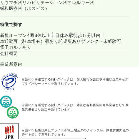
リウマチ科
リハビリテーション科
アレルギー科
緩和医療科（ホスピス）
特徴で探す
新規オープン
4週8休以上
土日休み
駅徒歩５分以内
車通勤可（駐車場有）
寮あり
託児所あり
ブランク・未経験可
電子カルテあり
会社概要
事業所案内
看護roo!を運営する(株)クイックは、個人情報保護に取り組む企業を示す
プライバシーマークを取得しています。
看護roo!を運営する(株)クイックは、適正な有料職業紹介事業者として厚
生労働省より認定を受けています。
看護roo!転職は東証プライム市場上場企業のクイックが、厚生労働大臣の
許可を受けて運営しています。