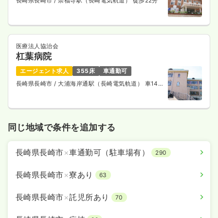
長崎県長崎市
/ 崇福寺駅（長崎電気軌道） 徒歩22分
医療法人協治会
杠葉病院
エージェント求人
355床
車通勤可
長崎県長崎市
/ 大浦海岸通駅（長崎電気軌道） 車14
分
同じ地域で条件を追加する
長崎県長崎市
×
車通勤可（駐車場有）
290
長崎県長崎市
×
寮あり
63
長崎県長崎市
×
託児所あり
70