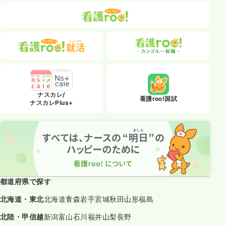
ナスカレ/
看護roo!国試
ナスカレPlus+
都道府県で探す
北海道・東北
北海道
青森
岩手
宮城
秋田
山形
福島
北陸・甲信越
新潟
富山
石川
福井
山梨
長野