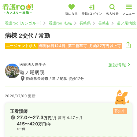
気になる
登録/ログイン
求人検索
メニュー
看護roo![カンゴルー]
看護roo! 転職
長崎県
長崎市
道ノ尾病院
病棟
2交代 / 常勤
エージェント求人
年間休日124日
第二新卒可
月給27万円以上可
医療法人厚生会
施設情報
道ノ尾病院
長崎県長崎市 / 道ノ尾駅 徒歩17分
2026/07/09 更新
正看護師
募集中
27.0〜27.3
賞与 4.47ヶ月
万円
/月
415〜420
万円
/年
※一例