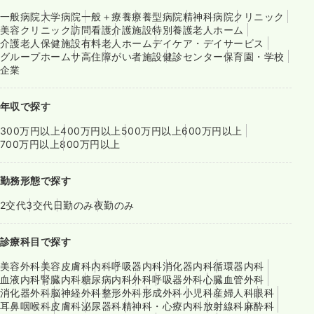
一般病院
大学病院
一般＋療養
療養型病院
精神科病院
クリニック
美容クリニック
訪問看護
介護施設
特別養護老人ホーム
介護老人保健施設
有料老人ホーム
デイケア・デイサービス
グループホーム
サ高住
障がい者施設
健診センター
保育園・学校
企業
年収で探す
300万円以上
400万円以上
500万円以上
600万円以上
700万円以上
800万円以上
勤務形態で探す
2交代
3交代
日勤のみ
夜勤のみ
診療科目で探す
美容外科
美容皮膚科
内科
呼吸器内科
消化器内科
循環器内科
血液内科
腎臓内科
糖尿病内科
外科
呼吸器外科
心臓血管外科
消化器外科
脳神経外科
整形外科
形成外科
小児科
産婦人科
眼科
耳鼻咽喉科
皮膚科
泌尿器科
精神科・心療内科
放射線科
麻酔科