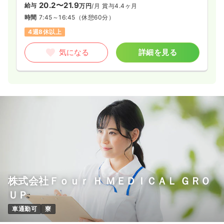
20.2〜21.9
給与
万円
/月
賞与4.4ヶ月
時間
7:45～16:45
（休憩60分）
4週8休以上
気になる
詳細を見る
株式会社Ｆｏｕｒ Ｈ ＭＥＤＩＣＡＬ ＧＲＯ
ＵＰ
車通勤可
寮