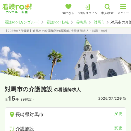
気になる
登録/ログイン
求人検索
メニュー
看護roo![カンゴルー]
看護roo! 転職
長崎県
対馬市
対馬市の介
【2026年7月最新】対馬市の介護施設の看護師/准看護師求人・転職・給料
対馬市の介護施設
の看護師求人
15
2026/07/22
更新
全
件（9施設）
変更
長崎県対馬市
変更
介護施設