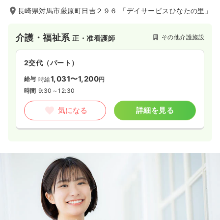
長崎県対馬市厳原町日吉２９６ 「デイサービスひなたの里」
介護・福祉系
その他介護施設
正・准看護師
2交代（パート）
1,031〜1,200
給与
時給
円
時間
9:30～12:30
気になる
詳細を見る