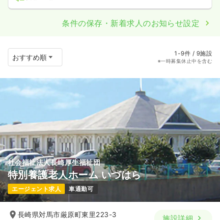
条件の保存・新着求人のお知らせ設定
1-9件 / 9施設
※一時募集休止中を含む
社会福祉法人長崎厚生福祉団
特別養護老人ホーム いづはら
エージェント求人
車通勤可
長崎県対馬市厳原町東里223-3
施設詳細