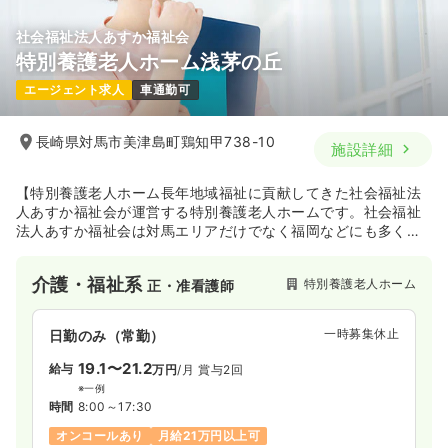
社会福祉法人あすか福祉会
特別養護老人ホーム浅茅の丘
エージェント求人
車通勤可
長崎県対馬市美津島町鶏知甲738-10
施設詳細
【特別養護老人ホーム長年地域福祉に貢献してきた社会福祉法
人あすか福祉会が運営する特別養護老人ホームです。社会福祉
法人あすか福祉会は対馬エリアだけでなく福岡などにも多くの
介護・福祉施設を展開しています。対馬の豊かな自然に囲まれ
たこの施設は、入居者の方が老後を安心して過ごして頂けるよ
介護・福祉系
特別養護老人ホーム
正・准看護師
うきめ細やかなケアの提供を目指し日々努力しています。
一時募集休止
日勤のみ（常勤）
19.1〜21.2
給与
万円
/月
賞与2回
※一例
時間
8:00～17:30
オンコールあり
月給21万円以上可