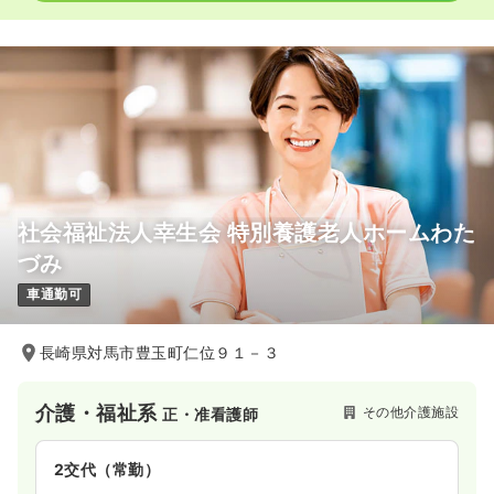
社会福祉法人幸生会 特別養護老人ホームわた
づみ
車通勤可
長崎県対馬市豊玉町仁位９１－３
介護・福祉系
その他介護施設
正・准看護師
2交代（常勤）