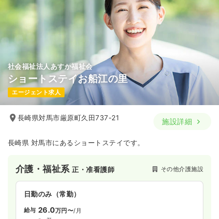
社会福祉法人あすか福祉会
ショートステイお船江の里
エージェント求人
長崎県対馬市厳原町久田737-21
施設詳細
長崎県 対馬市にあるショートステイです。
介護・福祉系
その他介護施設
正・准看護師
日勤のみ（常勤）
26.0
給与
万円〜
/月