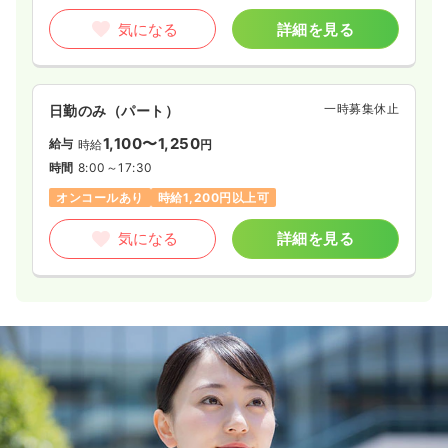
気になる
詳細を見る
一時募集休止
日勤のみ（パート）
1,100〜1,250
給与
時給
円
時間
8:00～17:30
オンコールあり
時給1,200円以上可
気になる
詳細を見る