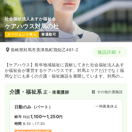
社会福祉法人あすか福祉会
ケアハウス対馬の杜
エージェント求人
車通勤可
長崎県対馬市美津島町鶏知乙461-2
施設詳細
【ケアハウス】長年地域福祉に貢献してきた社会福祉法人あす
か福祉会が運営するケアハウスです。対馬エリアだけでなく福
岡などにも多くの介護・福祉施設を展開しています。対馬の豊
かな自然に囲まれたこの施設は、入居者の方が老後を安心して
過ごして頂けるような温かな空間を目指しサービスを提供して
介護・福祉系
その他介護施設
正・准看護師
います。
一時募集休止
日勤のみ（パート）
1,100〜1,250
給与
時給
円
時間
8:30～17:30