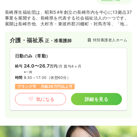
長崎厚生福祉団は、昭和54年創立の長崎市内を中心に13拠点37
事業を展開する、長崎県を代表する社会福祉法人の一つです。
展開は長崎市他、大村市・東彼杵郡川棚町・対馬市等、「地域
に密着したサービス」を提供。500名を超える職員一人ひとり
が、ご利用者の日常を支えています。今後も地域の福祉・介護
介護・福祉系
特別養護老人ホーム
正・准看護師
サービスを担う中心的存在として期待される法人です。
日勤のみ（常勤）
24.0〜26.7
給与
万円
/月
賞与4ヶ月
※一例
時間
8:30～17:30
（休憩60分）
ブランク可
月給26万円以上可
気になる
詳細を見る