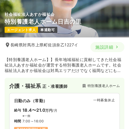
社会福祉法人あすか福祉会
特別養護老人ホーム日吉の里
エージェント求人
車通勤可
長崎県対馬市上県町佐須奈乙1227イ
施設詳細
【特別養護老人ホーム】】長年地域福祉に貢献してきた社会福
祉法人あすか福祉会が運営する特別養護老人ホームです。社会
福祉法人あすか福祉会は対馬エリアだけでなく福岡などにも多
くの介護・福祉施設を展開しています。対馬の豊かな自然に囲
まれたこの施設は、入居者ひとりひとりの理想に答えられるよ
介護・福祉系
特別養護老人ホーム
正・准看護師
うなサポートを目指し日々取り組んでいます。
一時募集休止
日勤のみ（常勤）
18.4〜21.0
給与
万円
/月
※一例
時間
7:00～16:00