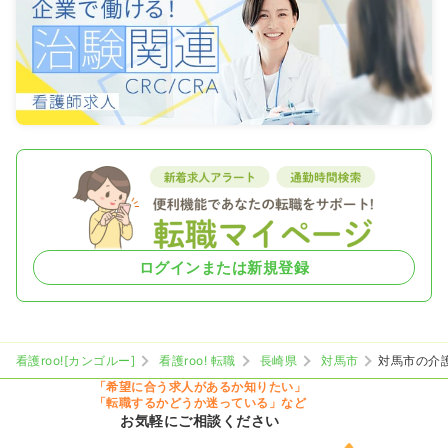
ログインまたは新規登録
看護roo![カンゴルー]
看護roo! 転職
長崎県
対馬市
対馬市の介
「希望に合う求人があるか知りたい」
「転職するかどうか迷っている」など
お気軽にご相談ください