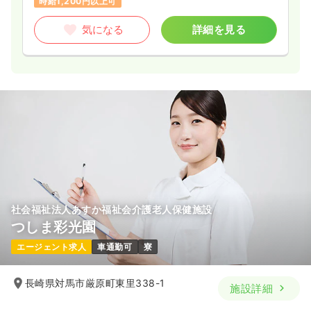
時給1,200円以上可
気になる
詳細を見る
社会福祉法人あすか福祉会介護老人保健施設
つしま彩光園
エージェント求人
車通勤可
寮
長崎県対馬市厳原町東里338-1
施設詳細