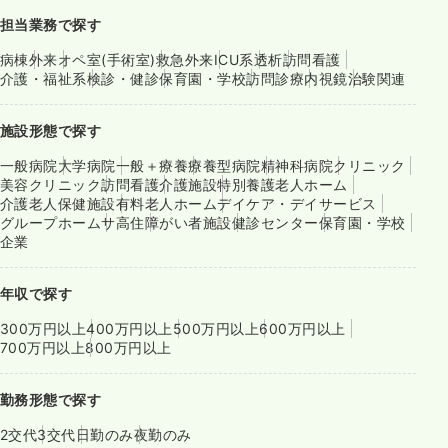
担当業務で探す
病棟
外来
オペ室(手術室)
救急外来
ICU系
透析
訪問看護
介護・福祉系
検診・健診
保育園・学校
訪問診療
内視鏡
治験関連
施設形態で探す
一般病院
大学病院
一般＋療養
療養型病院
精神科病院
クリニック
美容クリニック
訪問看護
介護施設
特別養護老人ホーム
介護老人保健施設
有料老人ホーム
デイケア・デイサービス
グループホーム
サ高住
障がい者施設
健診センター
保育園・学校
企業
年収で探す
300万円以上
400万円以上
500万円以上
600万円以上
700万円以上
800万円以上
勤務形態で探す
2交代
3交代
日勤のみ
夜勤のみ