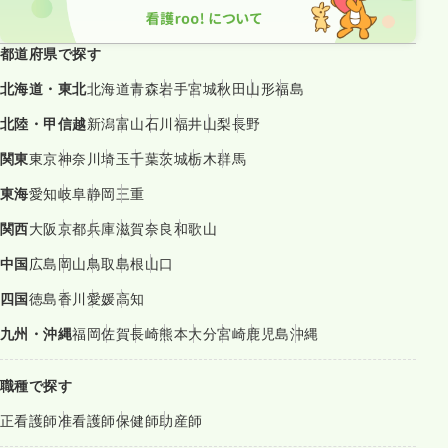
都道府県で探す
北海道・東北
北海道
青森
岩手
宮城
秋田
山形
福島
北陸・甲信越
新潟
富山
石川
福井
山梨
長野
関東
東京
神奈川
埼玉
千葉
茨城
栃木
群馬
東海
愛知
岐阜
静岡
三重
関西
大阪
京都
兵庫
滋賀
奈良
和歌山
中国
広島
岡山
鳥取
島根
山口
四国
徳島
香川
愛媛
高知
九州・沖縄
福岡
佐賀
長崎
熊本
大分
宮崎
鹿児島
沖縄
職種で探す
正看護師
准看護師
保健師
助産師