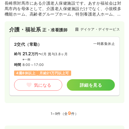
長崎県対馬市にある介護老人保健施設です。あすか福祉会は対
馬市内を母体として、介護老人保健施設だけでなく、小規模多
機能ホーム、高齢者グループホーム、特別養護老人ホーム、総
合福祉センターと幅広い福祉事業において地域貢献されている
法人になります。現在は、対馬市以外にも、福岡市、関東圏域
介護・福祉系
デイケア・デイサービス
正・准看護師
においても福祉施設を展開しております。
一時募集休止
2交代（常勤）
21.2
給与
万円〜
/月
賞与3.8ヶ月
※一例
時間
8:00～17:00
4週8休以上
月給21万円以上可
気になる
詳細を見る
9
1~9件（全
件）