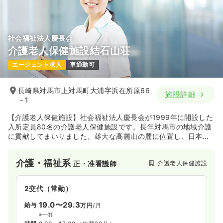
社会福祉法人慶長会
介護老人保健施設結石山荘
エージェント求人
車通勤可
長崎県対馬市上対馬町大浦字浜在所原66
施設詳細
－1
【介護老人保健施設】社会福祉法人慶長会が1999年に開設した
入所定員80名の介護老人保健施設です。長年対馬市の地域介護
に貢献してまいりました。雄大な高麗山の麓に位置し、日本海
を望むことができるこの施設は豊かな自然に囲まれていること
が特徴です。近隣には上対馬高校や岩楯神社があります。
介護・福祉系
介護老人保健施設
正・准看護師
2交代（常勤）
19.0〜29.3
給与
万円
/月
※一例