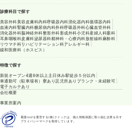
診療科目で探す
美容外科
美容皮膚科
内科
呼吸器内科
消化器内科
循環器内科
血液内科
腎臓内科
糖尿病内科
外科
呼吸器外科
心臓血管外科
消化器外科
脳神経外科
整形外科
形成外科
小児科
産婦人科
眼科
耳鼻咽喉科
皮膚科
泌尿器科
精神科・心療内科
放射線科
麻酔科
リウマチ科
リハビリテーション科
アレルギー科
緩和医療科（ホスピス）
特徴で探す
新規オープン
4週8休以上
土日休み
駅徒歩５分以内
車通勤可（駐車場有）
寮あり
託児所あり
ブランク・未経験可
電子カルテあり
会社概要
事業所案内
看護roo!を運営する(株)クイックは、個人情報保護に取り組む企業を示す
プライバシーマークを取得しています。