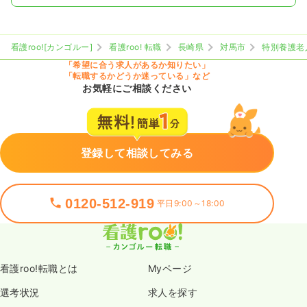
看護roo![カンゴルー]
看護roo! 転職
長崎県
対馬市
特別養護老
「希望に合う求人があるか知りたい」
「転職するかどうか迷っている」など
お気軽にご相談ください
登録して相談してみる
0120-512-919
平日9:00～18:00
看護roo!転職とは
Myページ
選考状況
求人を探す