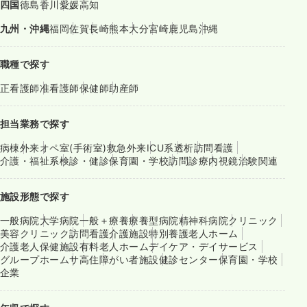
四国
徳島
香川
愛媛
高知
九州・沖縄
福岡
佐賀
長崎
熊本
大分
宮崎
鹿児島
沖縄
職種で探す
正看護師
准看護師
保健師
助産師
担当業務で探す
病棟
外来
オペ室(手術室)
救急外来
ICU系
透析
訪問看護
介護・福祉系
検診・健診
保育園・学校
訪問診療
内視鏡
治験関連
施設形態で探す
一般病院
大学病院
一般＋療養
療養型病院
精神科病院
クリニック
美容クリニック
訪問看護
介護施設
特別養護老人ホーム
介護老人保健施設
有料老人ホーム
デイケア・デイサービス
グループホーム
サ高住
障がい者施設
健診センター
保育園・学校
企業