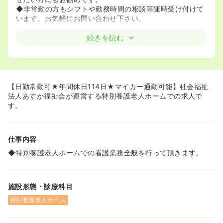
◆非常勤の方もシフトや勤務時間の相談等随時受け付けて
います。お気軽にお問い合わせ下さい。
≪介護・福祉業界でキャリアを積みたい方にもお勧めで
続きを読む
す。≫
◆今後益々ニーズが高まることが予想される介護・福祉業
界においてキャリアを積むことで、社会のニーズに答えら
れるようなマルチな看護師になりたいとお考えの方にピッ
タリの環境がここにあります。
【日勤常勤可★年間休日114日★マイカー通勤可能】社会福祉
法人あすか福祉会が運営する特別養護老人ホームでの求人で
す。
仕事内容
◆特別養護老人ホームでの看護業務全般を行って頂きます。
施設形態・診療科目
特別養護老人ホーム