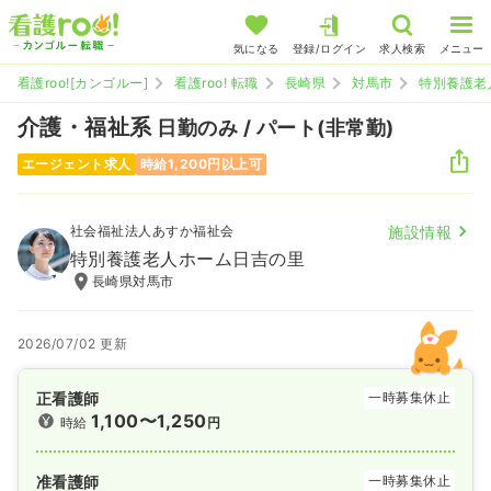
気になる
登録/ログイン
求人検索
メニュー
看護roo![カンゴルー]
看護roo! 転職
長崎県
対馬市
特別養護老
介護・福祉系
日勤のみ / パート(非常勤)
エージェント求人
時給1,200円以上可
社会福祉法人あすか福祉会
施設情報
特別養護老人ホーム日吉の里
長崎県対馬市
2026/07/02 更新
正看護師
一時募集休止
1,100〜1,250
時給
円
准看護師
一時募集休止