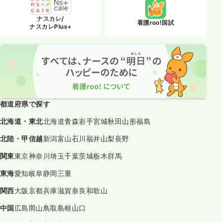
ナスカレ/
看護roo!国試
ナスカレPlus+
都道府県で探す
北海道・東北
北海道
青森
岩手
宮城
秋田
山形
福島
北陸・甲信越
新潟
富山
石川
福井
山梨
長野
関東
東京
神奈川
埼玉
千葉
茨城
栃木
群馬
東海
愛知
岐阜
静岡
三重
関西
大阪
京都
兵庫
滋賀
奈良
和歌山
中国
広島
岡山
鳥取
島根
山口