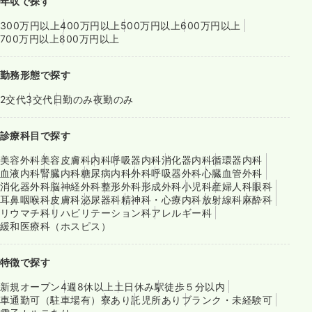
年収で探す
300万円以上
400万円以上
500万円以上
600万円以上
700万円以上
800万円以上
勤務形態で探す
2交代
3交代
日勤のみ
夜勤のみ
診療科目で探す
美容外科
美容皮膚科
内科
呼吸器内科
消化器内科
循環器内科
血液内科
腎臓内科
糖尿病内科
外科
呼吸器外科
心臓血管外科
消化器外科
脳神経外科
整形外科
形成外科
小児科
産婦人科
眼科
耳鼻咽喉科
皮膚科
泌尿器科
精神科・心療内科
放射線科
麻酔科
リウマチ科
リハビリテーション科
アレルギー科
緩和医療科（ホスピス）
特徴で探す
新規オープン
4週8休以上
土日休み
駅徒歩５分以内
車通勤可（駐車場有）
寮あり
託児所あり
ブランク・未経験可