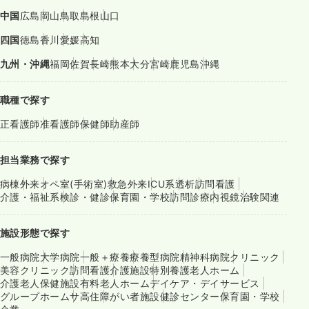
中国
広島
岡山
鳥取
島根
山口
四国
徳島
香川
愛媛
高知
九州・沖縄
福岡
佐賀
長崎
熊本
大分
宮崎
鹿児島
沖縄
職種で探す
正看護師
准看護師
保健師
助産師
担当業務で探す
病棟
外来
オペ室(手術室)
救急外来
ICU系
透析
訪問看護
介護・福祉系
検診・健診
保育園・学校
訪問診療
内視鏡
治験関連
施設形態で探す
一般病院
大学病院
一般＋療養
療養型病院
精神科病院
クリニック
美容クリニック
訪問看護
介護施設
特別養護老人ホーム
介護老人保健施設
有料老人ホーム
デイケア・デイサービス
グループホーム
サ高住
障がい者施設
健診センター
保育園・学校