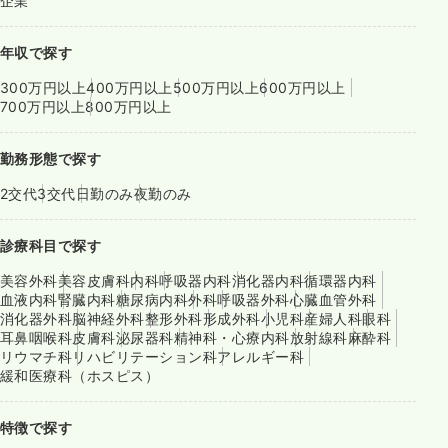
企業
年収で探す
300万円以上
400万円以上
500万円以上
600万円以上
700万円以上
800万円以上
勤務形態で探す
2交代
3交代
日勤のみ
夜勤のみ
診療科目で探す
美容外科
美容皮膚科
内科
呼吸器内科
消化器内科
循環器内科
血液内科
腎臓内科
糖尿病内科
外科
呼吸器外科
心臓血管外科
消化器外科
脳神経外科
整形外科
形成外科
小児科
産婦人科
眼科
耳鼻咽喉科
皮膚科
泌尿器科
精神科・心療内科
放射線科
麻酔科
リウマチ科
リハビリテーション科
アレルギー科
緩和医療科（ホスピス）
特徴で探す