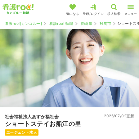
気になる
登録/ログイン
求人検索
メニュー
看護roo![カンゴルー]
看護roo! 転職
長崎県
対馬市
ショートス
2026/07/02更新
社会福祉法人あすか福祉会
ショートステイお船江の里
エージェント求人