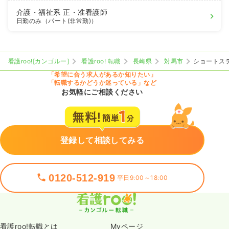
介護・福祉系
正・准看護師
日勤のみ（パート(非常勤)）
看護roo![カンゴルー]
看護roo! 転職
長崎県
対馬市
ショートス
「希望に合う求人があるか知りたい」
「転職するかどうか迷っている」など
お気軽にご相談ください
登録して相談してみる
0120-512-919
平日9:00～18:00
看護roo!転職とは
Myページ