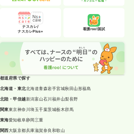
ナスカレ/
看護roo!国試
ナスカレPlus+
都道府県で探す
北海道・東北
北海道
青森
岩手
宮城
秋田
山形
福島
北陸・甲信越
新潟
富山
石川
福井
山梨
長野
関東
東京
神奈川
埼玉
千葉
茨城
栃木
群馬
東海
愛知
岐阜
静岡
三重
関西
大阪
京都
兵庫
滋賀
奈良
和歌山